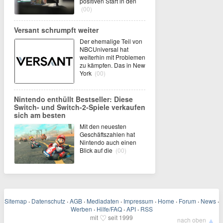
positiven Start in den
(00)
Versant schrumpft weiter
Der ehemalige Teil von
NBCUniversal hat
weiterhin mit Problemen
zu kämpfen. Das in New
York
(00)
Nintendo enthüllt Bestseller: Diese
Switch- und Switch-2-Spiele verkaufen
sich am besten
Mit den neuesten
Geschäftszahlen hat
Nintendo auch einen
Blick auf die
(00)
Sitemap
·
Datenschutz
·
AGB
·
Mediadaten
·
Impressum
·
Home
·
Forum
·
News
·
Werben
·
Hilfe/FAQ
·
API
·
RSS
♡
mit
seit 1999
▲
nach oben