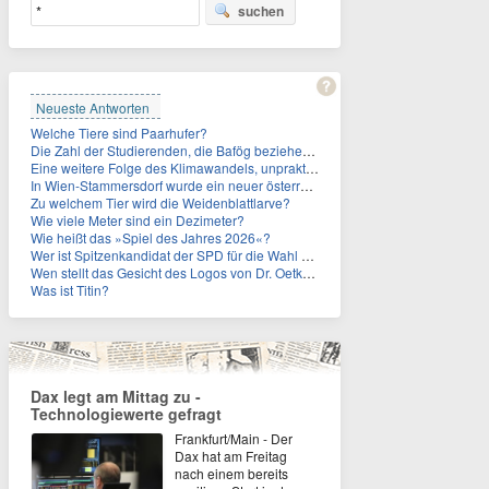
suchen
Neueste Antworten
Welche Tiere sind Paarhufer?
Die Zahl der Studierenden, die Bafög beziehen, sinkt. Woran liegt das?
Eine weitere Folge des Klimawandels, unpraktisch für Urlauber: Wo fehlt mittlerweile sogar das Trinkwasser?
In Wien-Stammersdorf wurde ein neuer österreichischer Temperaturrekord gemessen. Wie hoch war die Temperatur?
Zu welchem Tier wird die Weidenblattlarve?
Wie viele Meter sind ein Dezimeter?
Wie heißt das »Spiel des Jahres 2026«?
Wer ist Spitzenkandidat der SPD für die Wahl zum Berliner Abgeordnetenhaus im September 2026?
Wen stellt das Gesicht des Logos von Dr. Oetker dar?
Was ist Titin?
Dax legt am Mittag zu -
Technologiewerte gefragt
Frankfurt/Main - Der
Dax hat am Freitag
nach einem bereits