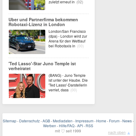
zuletzt erneut in
(02)
Uber und Partnerfirma bekommen
Robotaxi-Lizenz in London
London/San Francisco
(dpa) - London wird zur
Arena für den Wettlauf
bei Robotaxis in
(00)
'Ted Lasso'-Star Juno Temple ist
verheiratet
(BANG) - Juno Temple
ist unter der Haube. Die
'Ted Lasso'-Darstellerin
verriet, dass
(00)
Sitemap
·
Datenschutz
·
AGB
·
Mediadaten
·
Impressum
·
Home
·
Forum
·
News
·
Werben
·
Hilfe/FAQ
·
API
·
RSS
♡
mit
seit 1999
▲
nach oben