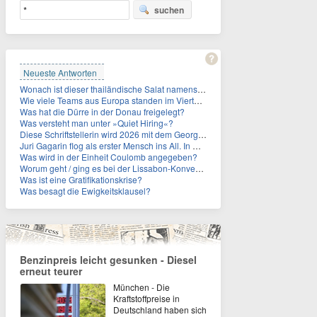
suchen
Neueste Antworten
Wonach ist dieser thailändische Salat namens Nam Tok benannt?
Wie viele Teams aus Europa standen im Viertelfinale der Fußball-WM 2026 in Mexiko, den USA und Kanada?
Was hat die Dürre in der Donau freigelegt?
Was versteht man unter »Quiet Hiring«?
Diese Schriftstellerin wird 2026 mit dem Georg-Büchner-Preis ausgezeichnet. Wie heißt sie?
Juri Gagarin flog als erster Mensch ins All. In welchem Jahr?
Was wird in der Einheit Coulomb angegeben?
Worum geht / ging es bei der Lissabon-Konvention?
Was ist eine Gratifikationskrise?
Was besagt die Ewigkeitsklausel?
Benzinpreis leicht gesunken - Diesel
erneut teurer
München - Die
Kraftstoffpreise in
Deutschland haben sich