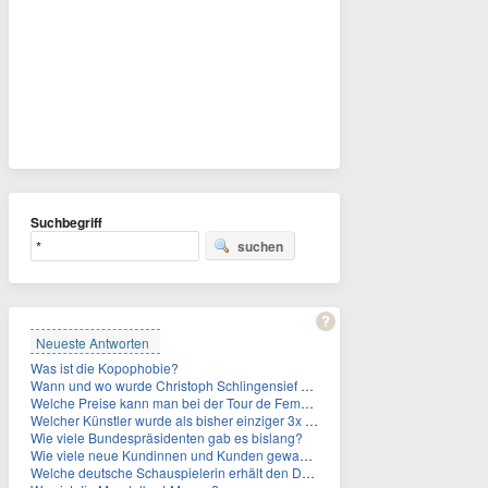
Suchbegriff
suchen
Neueste Antworten
Was ist die Kopophobie?
Wann und wo wurde Christoph Schlingensief geboren?
Welche Preise kann man bei der Tour de Femmes 2026 gewinnen?
Welcher Künstler wurde als bisher einziger 3x in die Rock and Roll Hall of Fame aufgenommen?
Wie viele Bundespräsidenten gab es bislang?
Wie viele neue Kundinnen und Kunden gewann MagentaTV allein durch die WM hinzu?
Welche deutsche Schauspielerin erhält den Deutschen Kulturpolitikpreis?