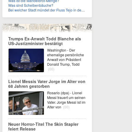
Was ist die Mandelbrot-Menge?
Was sind Scheibenbäuche?
Bei welcher Stadt mündet der Fluss Tejo in den Atlantik?
Trumps Ex-Anwalt Todd Blanche als
US-Justizminister bestätigt
Washington - Der
ehemalige persönliche
Anwalt von Präsident
Donald Trump, Todd
(00)
Lionel Messis Vater Jorge im Alter von
68 Jahren gestorben
Rosario (dpa) - Lionel
Messi trauert um seinen
Vater. Jorge Messi ist im
Alter von
(00)
Neuer Horror‑Titel The Skin Stapler
feiert Release