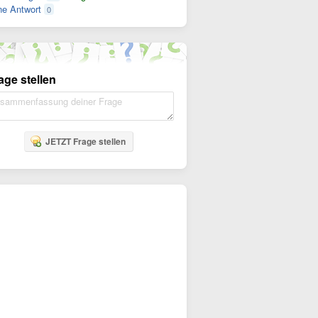
e Antwort
0
age stellen
JETZT Frage stellen