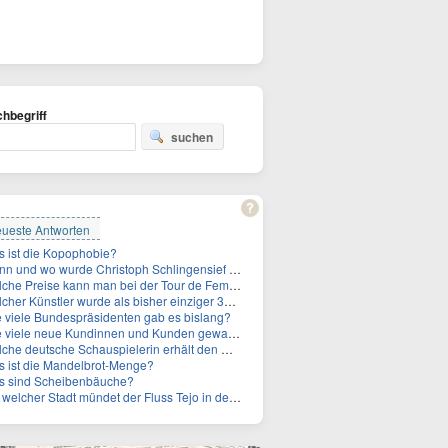
hbegriff
suchen
ueste Antworten
 ist die Kopophobie?
n und wo wurde Christoph Schlingensief geboren?
he Preise kann man bei der Tour de Femmes 2026 gewinnen?
 Künstler wurde als bisher einziger 3x in die Rock and Roll Hall of Fame aufgenommen?
 viele Bundespräsidenten gab es bislang?
ele neue Kundinnen und Kunden gewann MagentaTV allein durch die WM hinzu?
e deutsche Schauspielerin erhält den Deutschen Kulturpolitikpreis?
 ist die Mandelbrot-Menge?
s sind Scheibenbäuche?
welcher Stadt mündet der Fluss Tejo in den Atlantik?