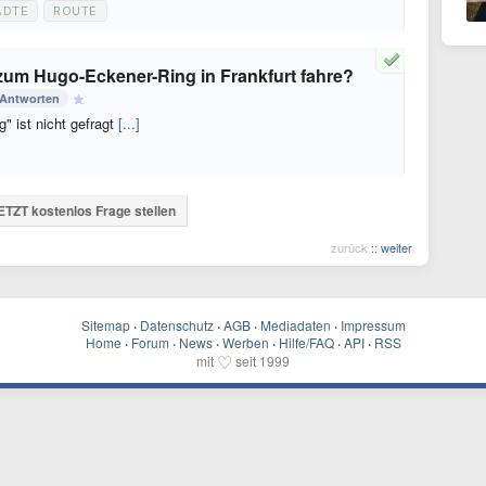
ÄDTE
ROUTE
um Hugo-Eckener-Ring in Frankfurt fahre?
 Antworten
" ist nicht gefragt
[...]
ETZT kostenlos Frage stellen
zurück
::
weiter
Sitemap
·
Datenschutz
·
AGB
·
Mediadaten
·
Impressum
Home
·
Forum
·
News
·
Werben
·
Hilfe/FAQ
·
API
·
RSS
♡
mit
seit 1999