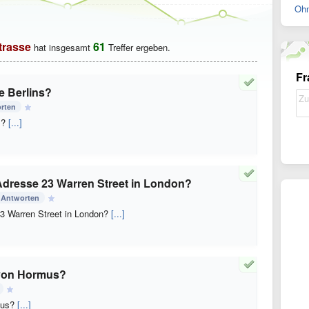
Ohn
trasse
61
hat insgesamt
Treffer ergeben.
Fr
e Berlins?
rten
ns?
[...]
 Adresse 23 Warren Street in London?
 Antworten
23 Warren Street in London?
[...]
 von Hormus?
mus?
[...]