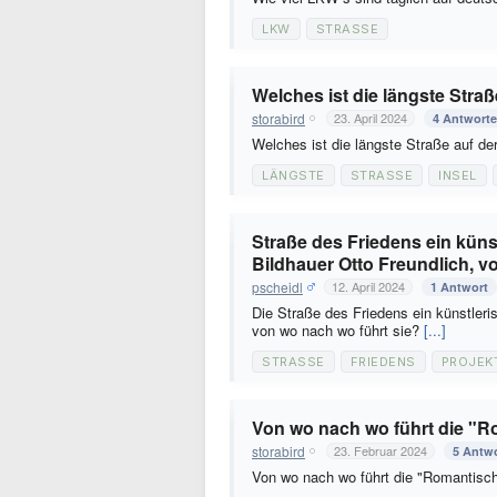
LKW
STRASSE
Welches ist die längste Stra
storabird
23. April 2024
4 Antwort
Welches ist die längste Straße auf d
LÄNGSTE
STRASSE
INSEL
Straße des Friedens ein küns
Bildhauer Otto Freundlich, v
pscheidl
12. April 2024
1 Antwort
Die Straße des Friedens ein künstleri
von wo nach wo führt sie?
[...]
STRASSE
FRIEDENS
PROJEK
Von wo nach wo führt die "R
storabird
23. Februar 2024
5 Antw
Von wo nach wo führt die "Romantisc