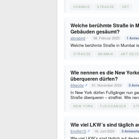
HORMUS
STRASSE
ORT
Welche berühmte Straße in M
Gebäuden gesäumt?
storabird
08. Februar 2025
1 Antw
Welche berühmte Straße in Mumbai i
STRASSE
MUMBAI
ART-DEC
Wie nennen es die New Yorker
überqueren dürfen?
69wolle
01. November 2024
5 Ant
In New York dürfen Fußgänger nun ganz
Straße überqueren – straffrei. Wie n
NEW YORK
FUSSGÄNGER
ST
Wie viel LKW´s sind täglich
EmilNr15
18. Juni 2024
3 Antwort
Wie viel LKW´s sind täglich auf deut