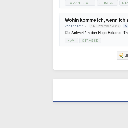
ROMANTISCHE
STRASSE
ST
Wohin komme ich, wenn ich z
koriander11
14. Dezember 2023
5
Die Antwort "In den Hugo-Eckener-Ring
NAVI
STRASSE
J