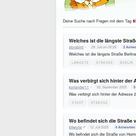
s
Deine Suche nach Fragen mit dem Tag
Welches ist die längste Straß
storabird
29. Juli um 00:29
2 Antwo
Welches ist die längste Straße Berli
LÄNGSTE
STRASSE
BERLIN
Was verbirgt sich hinter der
koriander11
02. September 2025
5
Was verbirgt sich hinter der Adresse 
STADT
STRASSE
Wo befindet sich die Straße
69wolle
12. Juli 2025
4 Antworten
Wo befindet sich die Straße von Hor