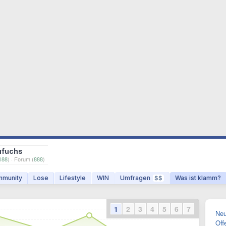
ufuchs
188
) · Forum (
888
)
munity
Lose
Lifestyle
WIN
Umfragen
Was ist klamm?
$$
1
2
3
4
5
6
7
Neu
Off