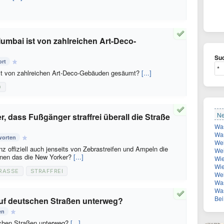
umbai ist von zahlreichen Art-Deco-
Suc
ort
st von zahlreichen Art-Deco-Gebäuden gesäumt?
[...]
O
Ne
, dass Fußgänger straffrei überall die Straße
Was
Wan
worten
Welc
 offiziell auch jenseits von Zebrastreifen und Ampeln die
Welcher
ennen das die New Yorker?
[...]
Wie
Wie vi
RASSE
STRAFFREI
Welch
Was
Wa
Bei 
 auf deutschen Straßen unterweg?
en
schen Straßen unterweg?
[...]