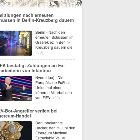
mittlungen nach erneuten
hüssen in Berlin-Kreuzberg dauern
Berlin - Nach den
erneuten Schüssen im
Graefekiez in Berlin-
Kreuzberg dauern die
(00)
FA bestätigt Zahlungen an Ex-
tarbeiterin von Infantino
Nyon (dpa) - Die
Europäische Fußball-
Union hat einer
früheren Mitarbeiterin
von FIFA-
(00)
V-Bot-Angreifer verliert bei
hereum-Handel
Der unbekannte
Hacker, der im Juni den
Ethereum Maximal
Extractable Value