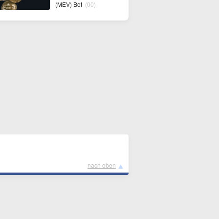
(MEV) Bot
(00)
▲
nach oben