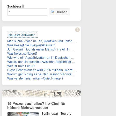
Suchbegriff
suchen
Neueste Antworten
Man suche »nach neuen, kreativen und unkonventionellen« Ideen im Umgang mit dem Iran, schrieb das US-Militär. An wen?
Was besagt die Ewigkeitsklausel?
Juri Gagarin flog als erster Mensch ins All. In welchem Jahr?
Was heisst suffizient?
Wie wird ein Auszählverfahren im Deutschen Bundestag genannt?
Was ist der Unterschied zwischen Botschafter und Konsul?
Wer ist Täve Schur?
Diese Schriftstellerin wird 2026 mit dem Georg-Büchner-Preis ausgezeichnet. Wie heißt sie?
Worum geht / ging es bei der Lissabon-Konvention?
Was versteht man unter »Quiet Hiring«?
19 Prozent auf alles? Ifo-Chef für
höhere Mehrwertsteuer
Berlin (dpa) - Teurere