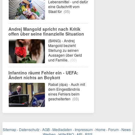
Lebensmittel - und dafür
eine Gutschrift vom
Staat für
(05)
Andrej Mangold spricht nach Kritik
offen über seine finanzielle Situation
(BANG) - Andrej
Mangold bezieht
Stellung zu seinen
Aussagen über Geld
und Familie.
(00)
Infantino räumt Fehler ein - UEFA:
Ändert nichts an Boykott
Rabat (dpa) - Auch mit
dem Eingeständnis
eines Fehlers beim
gescheiterten
(03)
Sitemap
·
Datenschutz
·
AGB
·
Mediadaten
·
Impressum
·
Home
·
Forum
·
News
·
Werben
·
Hilfe/FAQ
·
API
·
RSS