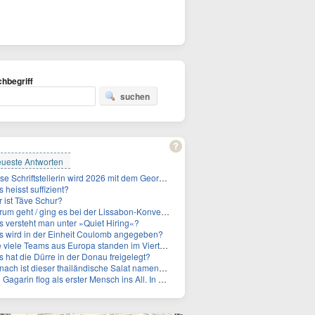
hbegriff
suchen
ueste Antworten
Diese Schriftstellerin wird 2026 mit dem Georg-Büchner-Preis ausgezeichnet. Wie heißt sie?
 heisst suffizient?
 ist Täve Schur?
um geht / ging es bei der Lissabon-Konvention?
 versteht man unter »Quiet Hiring«?
 wird in der Einheit Coulomb angegeben?
le Teams aus Europa standen im Viertelfinale der Fußball-WM 2026 in Mexiko, den USA und Kanada?
 hat die Dürre in der Donau freigelegt?
ch ist dieser thailändische Salat namens Nam Tok benannt?
 Gagarin flog als erster Mensch ins All. In welchem Jahr?