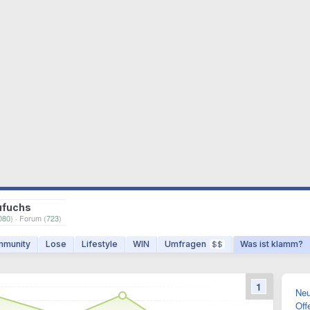
ufuchs
080
) · Forum (
723
)
munity
Lose
Lifestyle
WIN
Umfragen
Was ist klamm?
$$
1
Neu
Off