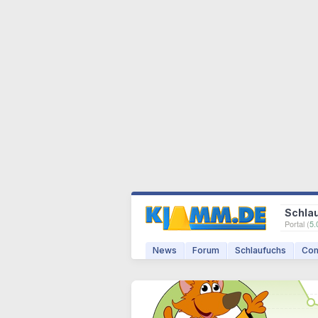
Schla
Portal (
5.
News
Forum
Schlaufuchs
Com