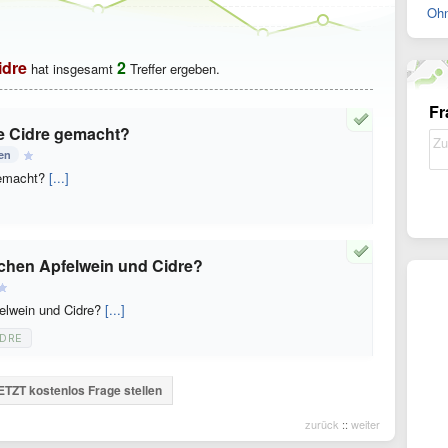
Ohn
idre
2
hat insgesamt
Treffer ergeben.
Fr
e Cidre gemacht?
en
gemacht?
[...]
schen Apfelwein und Cidre?
felwein und Cidre?
[...]
IDRE
ETZT kostenlos Frage stellen
zurück
::
weiter