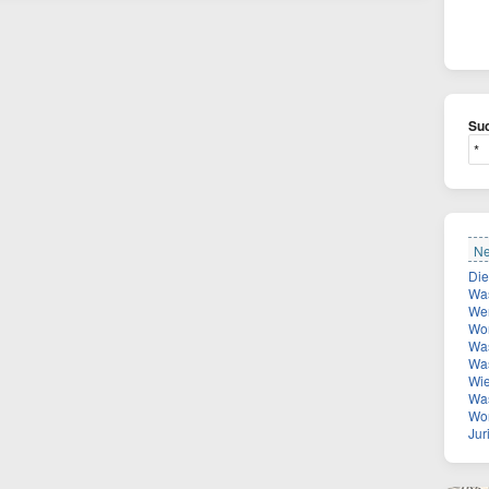
Suc
Ne
Was
Wer
Wor
Was
Was
Wie vie
Was
Wona
Juri