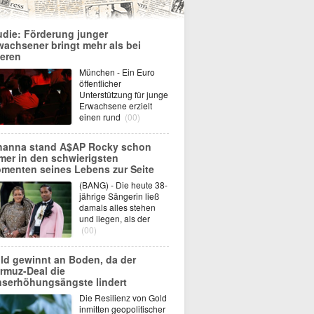
udie: Förderung junger
wachsener bringt mehr als bei
teren
München - Ein Euro
öffentlicher
Unterstützung für junge
Erwachsene erzielt
einen rund
(00)
hanna stand A$AP Rocky schon
mer in den schwierigsten
menten seines Lebens zur Seite
(BANG) - Die heute 38-
jährige Sängerin ließ
damals alles stehen
und liegen, als der
(00)
ld gewinnt an Boden, da der
rmuz-Deal die
nserhöhungsängste lindert
Die Resilienz von Gold
inmitten geopolitischer