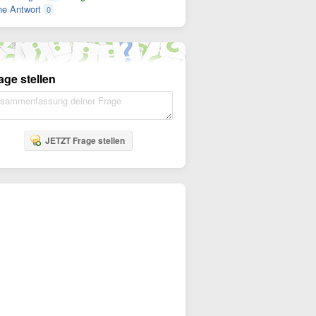
e Antwort
0
age stellen
JETZT Frage stellen