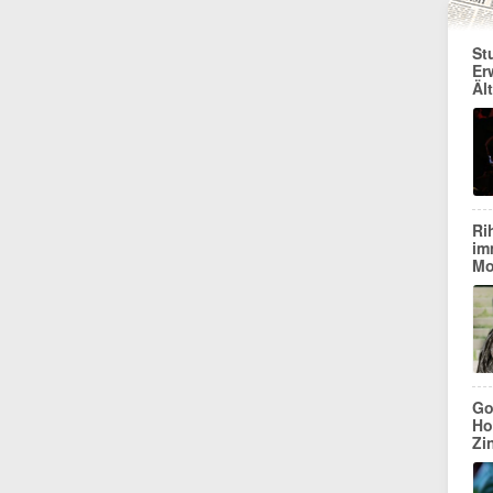
St
Er
Äl
Ri
im
Mo
Go
Ho
Zi