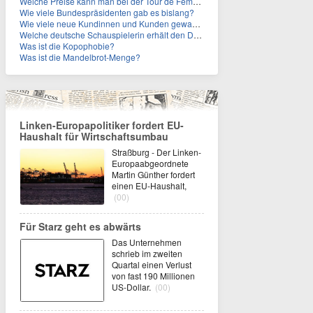
Welche Preise kann man bei der Tour de Femmes 2026 gewinnen?
Wie viele Bundespräsidenten gab es bislang?
Wie viele neue Kundinnen und Kunden gewann MagentaTV allein durch die WM hinzu?
Welche deutsche Schauspielerin erhält den Deutschen Kulturpolitikpreis?
Was ist die Kopophobie?
Was ist die Mandelbrot-Menge?
Linken-Europapolitiker fordert EU-
Haushalt für Wirtschaftsumbau
Straßburg - Der Linken-
Europaabgeordnete
Martin Günther fordert
einen EU-Haushalt,
(00)
Für Starz geht es abwärts
Das Unternehmen
schrieb im zweiten
Quartal einen Verlust
von fast 190 Millionen
US-Dollar.
(00)