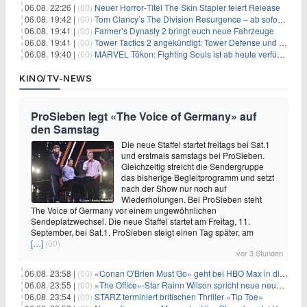
06.08. 22:26 |
(00)
Neuer Horror‑Titel The Skin Stapler feiert Release
06.08. 19:42 |
(00)
Tom Clancy’s The Division Resurgence – ab sofort für euch verfügbar
06.08. 19:41 |
(00)
Farmer’s Dynasty 2 bringt euch neue Fahrzeuge
06.08. 19:41 |
(00)
Tower Tactics 2 angekündigt: Tower Defense und Deckbuilding Kombo kehrt zurück
06.08. 19:40 |
(00)
MARVEL Tōkon: Fighting Souls ist ab heute verfügbar
KINO/TV-NEWS
ProSieben legt «The Voice of Germany» auf
den Samstag
Die neue Staffel startet freitags bei Sat.1
und erstmals samstags bei ProSieben.
Gleichzeitig streicht die Sendergruppe
das bisherige Begleitprogramm und setzt
nach der Show nur noch auf
Wiederholungen. Bei ProSieben steht
The Voice of Germany vor einem ungewöhnlichen
Sendeplatzwechsel. Die neue Staffel startet am Freitag, 11.
September, bei Sat.1. ProSieben steigt einen Tag später, am
[…]
(00)
vor 3 Stunden
06.08. 23:58 |
(00)
«Conan O'Brien Must Go» geht bei HBO Max in die dritte Runde
06.08. 23:55 |
(00)
«The Office»-Star Rainn Wilson spricht neue neuseeländische Serie «Settling»
06.08. 23:54 |
(00)
STARZ terminiert britischen Thriller «Tip Toe»