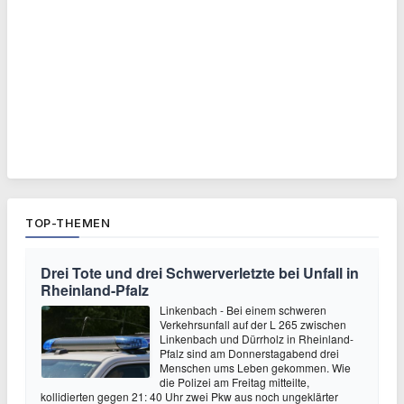
TOP-THEMEN
Drei Tote und drei Schwerverletzte bei Unfall in
Rheinland-Pfalz
Linkenbach - Bei einem schweren
Verkehrsunfall auf der L 265 zwischen
Linkenbach und Dürrholz in Rheinland-
Pfalz sind am Donnerstagabend drei
Menschen ums Leben gekommen. Wie
die Polizei am Freitag mitteilte,
kollidierten gegen 21: 40 Uhr zwei Pkw aus noch ungeklärter