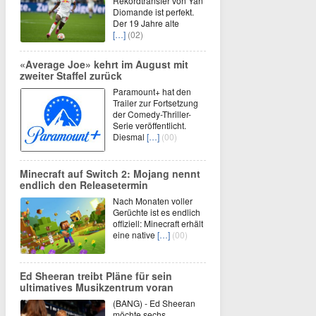
Rekordtransfer von Yan
Diomande ist perfekt.
Der 19 Jahre alte
[…]
(02)
«Average Joe» kehrt im August mit
zweiter Staffel zurück
Paramount+ hat den
Trailer zur Fortsetzung
der Comedy-Thriller-
Serie veröffentlicht.
Diesmal
[…]
(00)
Minecraft auf Switch 2: Mojang nennt
endlich den Releasetermin
Nach Monaten voller
Gerüchte ist es endlich
offiziell: Minecraft erhält
eine native
[…]
(00)
Ed Sheeran treibt Pläne für sein
ultimatives Musikzentrum voran
(BANG) - Ed Sheeran
möchte sechs