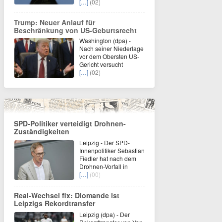
[…]
(02)
Trump: Neuer Anlauf für
Beschränkung von US-Geburtsrecht
Washington (dpa) -
Nach seiner Niederlage
vor dem Obersten US-
Gericht versucht
[…]
(02)
SPD-Politiker verteidigt Drohnen-
Zuständigkeiten
Leipzig - Der SPD-
Innenpolitiker Sebastian
Fiedler hat nach dem
Drohnen-Vorfall in
[…]
(00)
Real-Wechsel fix: Diomande ist
Leipzigs Rekordtransfer
Leipzig (dpa) - Der