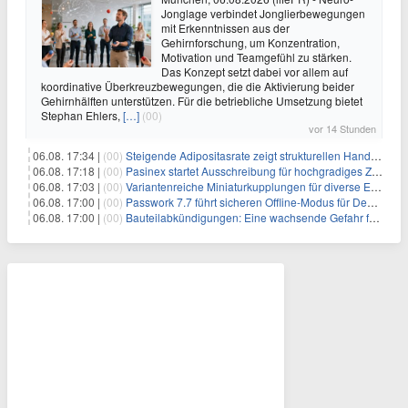
Jonglage verbindet Jonglierbewegungen
mit Erkenntnissen aus der
Gehirnforschung, um Konzentration,
Motivation und Teamgefühl zu stärken.
Das Konzept setzt dabei vor allem auf
koordinative Überkreuzbewegungen, die die Aktivierung beider
Gehirnhälften unterstützen. Für die betriebliche Umsetzung bietet
Stephan Ehlers,
[…]
(00)
vor 14 Stunden
06.08. 17:34 |
(00)
Steigende Adipositasrate zeigt strukturellen Handlungsbedarf bei der Ernährung schulpflichtiger Kinder
06.08. 17:18 |
(00)
Pasinex startet Ausschreibung für hochgradiges Zinksulfidkonzentrat mit Germanium- und Silbergehalten und stellt ein Betriebsupdate bereit
06.08. 17:03 |
(00)
Variantenreiche Miniaturkupplungen für diverse Einsatzbereiche
06.08. 17:00 |
(00)
Passwork 7.7 führt sicheren Offline-Modus für Desktop- und Mobile-Apps ein
06.08. 17:00 |
(00)
Bauteilabkündigungen: Eine wachsende Gefahr für industrielle Elektroniksysteme