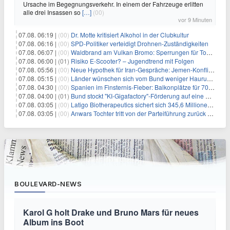
Ursache im Begegnungsverkehr. In einem der Fahrzeuge erlitten
alle drei Insassen so
[…]
(00)
vor 9 Minuten
07.08. 06:19 |
(00)
Dr. Motte kritisiert Alkohol in der Clubkultur
07.08. 06:16 |
(00)
SPD-Politiker verteidigt Drohnen-Zuständigkeiten
07.08. 06:07 |
(00)
Waldbrand am Vulkan Bromo: Sperrungen für Touristen
07.08. 06:00 |
(01)
Risiko E-Scooter? – Jugendtrend mit Folgen
07.08. 05:56 |
(00)
Neue Hypothek für Iran-Gespräche: Jemen-Konflikt eskaliert
07.08. 05:15 |
(00)
Länder wünschen sich vom Bund weniger Hauruck-Gesetzgebung
07.08. 04:30 |
(00)
Spanien im Finsternis-Fieber: Balkonplätze für 700 Euro
07.08. 04:00 |
(01)
Bund stockt "KI-Gigafactory"-Förderung auf eine Milliarde Euro auf
07.08. 03:05 |
(00)
Latigo Biotherapeutics sichert sich 345,6 Millionen Dollar in einer erhöhten IPO und ebnet den Weg für nicht-opioide Schmerztherapie
07.08. 03:05 |
(00)
Anwars Tochter tritt von der Parteiführung zurück und hebt politische Turbulenzen hervor
BOULEVARD-NEWS
Karol G holt Drake und Bruno Mars für neues
Album ins Boot