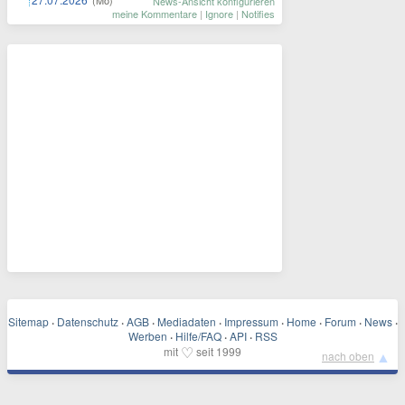
(Mo)
News-Ansicht konfigurieren
meine Kommentare
|
Ignore
|
Notifies
Sitemap
·
Datenschutz
·
AGB
·
Mediadaten
·
Impressum
·
Home
·
Forum
·
News
·
Werben
·
Hilfe/FAQ
·
API
·
RSS
♡
mit
seit 1999
▲
nach oben