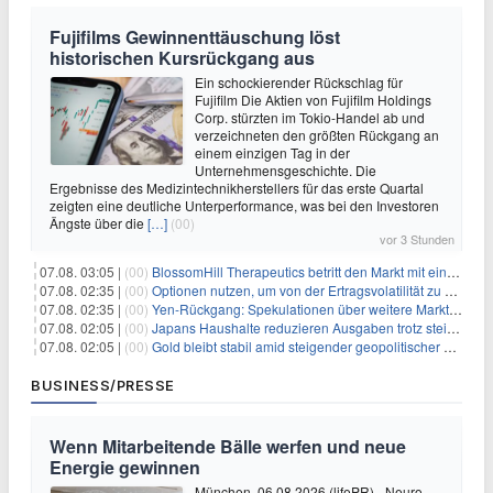
Fujifilms Gewinnenttäuschung löst
historischen Kursrückgang aus
Ein schockierender Rückschlag für
Fujifilm Die Aktien von Fujifilm Holdings
Corp. stürzten im Tokio-Handel ab und
verzeichneten den größten Rückgang an
einem einzigen Tag in der
Unternehmensgeschichte. Die
Ergebnisse des Medizintechnikherstellers für das erste Quartal
zeigten eine deutliche Unterperformance, was bei den Investoren
Ängste über die
[…]
(00)
vor 3 Stunden
07.08. 03:05 |
(00)
BlossomHill Therapeutics betritt den Markt mit einem IPO-Boost von 150 Millionen Dollar
07.08. 02:35 |
(00)
Optionen nutzen, um von der Ertragsvolatilität zu profitieren
07.08. 02:35 |
(00)
Yen-Rückgang: Spekulationen über weitere Marktinterventionen nehmen zu
07.08. 02:05 |
(00)
Japans Haushalte reduzieren Ausgaben trotz steigender Löhne: Ein Warnsignal für das Wachstum
07.08. 02:05 |
(00)
Gold bleibt stabil amid steigender geopolitischer Spannungen im Persischen Golf
BUSINESS/PRESSE
Wenn Mitarbeitende Bälle werfen und neue
Energie gewinnen
München, 06.08.2026 (lifePR) - Neuro-