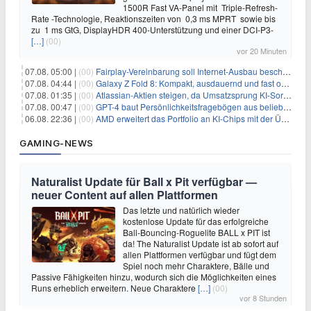
1500R Fast VA-Panel mit Triple-Refresh-
Rate -Technologie, Reaktionszeiten von 0,3 ms MPRT sowie bis
zu 1 ms GtG, DisplayHDR 400-Unterstützung und einer DCI-P3-
[…]
(00)
vor 20 Minuten
07.08. 05:00 |
(00)
Fairplay-Vereinbarung soll Internet-Ausbau beschleunigen
07.08. 04:44 |
(00)
Galaxy Z Fold 8: Kompakt, ausdauernd und fast ohne Falte
07.08. 01:35 |
(00)
Atlassian-Aktien steigen, da Umsatzsprung KI-Sorgen dämpft
07.08. 00:47 |
(00)
GPT-4 baut Persönlichkeitsfragebögen aus beliebigen Texten und sagt Antworten voraus
06.08. 22:36 |
(00)
AMD erweitert das Portfolio an KI-Chips mit der Übernahme von Taalas
GAMING-NEWS
Naturalist Update für Ball x Pit verfügbar —
neuer Content auf allen Plattformen
Das letzte und natürlich wieder
kostenlose Update für das erfolgreiche
Ball-Bouncing-Roguelite BALL x PIT ist
da! The Naturalist Update ist ab sofort auf
allen Plattformen verfügbar und fügt dem
Spiel noch mehr Charaktere, Bälle und
Passive Fähigkeiten hinzu, wodurch sich die Möglichkeiten eines
Runs erheblich erweitern. Neue Charaktere
[…]
(00)
vor 8 Stunden