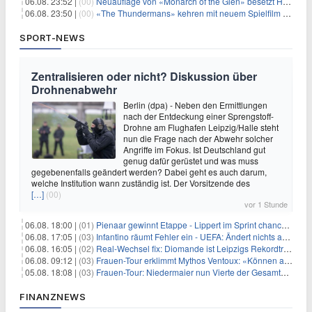
06.08. 23:52 |
(00)
Neuauflage von «Monarch of the Glen» besetzt Hauptrollen
06.08. 23:50 |
(00)
«The Thundermans» kehren mit neuem Spielfilm zurück
SPORT-NEWS
Zentralisieren oder nicht? Diskussion über
Drohnenabwehr
Berlin (dpa) - Neben den Ermittlungen
nach der Entdeckung einer Sprengstoff-
Drohne am Flughafen Leipzig/Halle steht
nun die Frage nach der Abwehr solcher
Angriffe im Fokus. Ist Deutschland gut
genug dafür gerüstet und was muss
gegebenenfalls geändert werden? Dabei geht es auch darum,
welche Institution wann zuständig ist. Der Vorsitzende des
[…]
(00)
vor 1 Stunde
06.08. 18:00 |
(01)
Pienaar gewinnt Etappe - Lippert im Sprint chancenlos
06.08. 17:05 |
(03)
Infantino räumt Fehler ein - UEFA: Ändert nichts an Boykott
06.08. 16:05 |
(02)
Real-Wechsel fix: Diomande ist Leipzigs Rekordtransfer
06.08. 09:12 |
(03)
Frauen-Tour erklimmt Mythos Ventoux: «Können alles schaffen»
05.08. 18:08 |
(03)
Frauen-Tour: Niedermaier nun Vierte der Gesamtwertung
FINANZNEWS