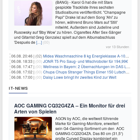
(BANG) - Karol G hat die mit Stars
gespickte Trackliste ihres sechsten
Studioalbums veröffentlicht. "Champagne
Papi" Drake ist auf dem Song 'Ahí' zu
hören, während Bruno Mars auf 'Still'
mitwirkt. Außerdem sind Judeline und
Rusowsky auf 'Bby Wow' zu hören. Cigarettes After Sex-Sänger
und Gitarrist Greg Gonzalez spielt auf dem Albumabschluss
'Después de
[…]
(00)
vor 13 Stunden
06.08. 20:46 |
(02)
Midea Waschmaschine 8 kg Energieklasse A-10% 1400 U/Min für 289,97€
06.08. 18:33 |
(00)
JONR T5 Pro Saug- und Wischroboter für 194,99€
06.08. 17:47 |
(00)
Wellness in Bayern: 2 Übernachtungen im DAS LUDWIG Sports Resort inkl. HP + Wellness ab 174€ p.P.
06.08. 17:02 |
(00)
Chupa Chups Stranger Things Eimer 150 Lutscher für 21,95€
06.08. 17:00 |
(00)
Daisy Lowe bringt ihr zweites Kind zur Welt
IT-NEWS
AOC GAMING CQ32G4ZA – Ein Monitor für drei
Arten von Spielen
AGON by AOC, die weltweit führende
Marke für Gaming-Monitore, erweitert
sein G4-Gaming-Sortiment um den AOC
GAMING CQ32G4ZA. Das 80 cm (31,5“)
große Curved Display kombiniert ein