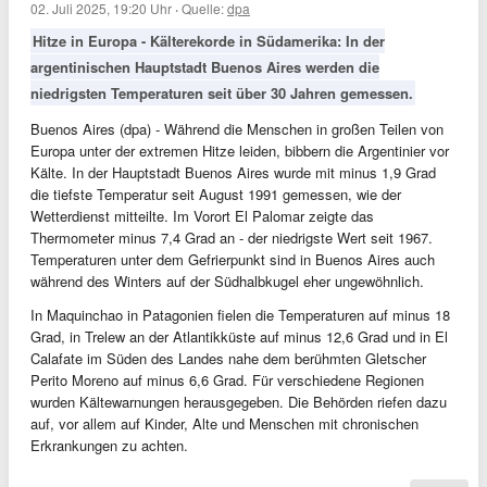
02. Juli 2025, 19:20 Uhr
·
Quelle:
dpa
Hitze in Europa - Kälterekorde in Südamerika: In der
argentinischen Hauptstadt Buenos Aires werden die
niedrigsten Temperaturen seit über 30 Jahren gemessen.
Buenos Aires (dpa) - Während die Menschen in großen Teilen von
Europa unter der extremen Hitze leiden, bibbern die Argentinier vor
Kälte. In der Hauptstadt Buenos Aires wurde mit minus 1,9 Grad
die tiefste Temperatur seit August 1991 gemessen, wie der
Wetterdienst mitteilte. Im Vorort El Palomar zeigte das
Thermometer minus 7,4 Grad an - der niedrigste Wert seit 1967.
Temperaturen unter dem Gefrierpunkt sind in Buenos Aires auch
während des Winters auf der Südhalbkugel eher ungewöhnlich.
In Maquinchao in Patagonien fielen die Temperaturen auf minus 18
Grad, in Trelew an der Atlantikküste auf minus 12,6 Grad und in El
Calafate im Süden des Landes nahe dem berühmten Gletscher
Perito Moreno auf minus 6,6 Grad. Für verschiedene Regionen
wurden Kältewarnungen herausgegeben. Die Behörden riefen dazu
auf, vor allem auf Kinder, Alte und Menschen mit chronischen
Erkrankungen zu achten.