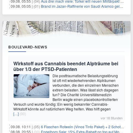
09.08. 05:55 |
(04)
Aus drei mach viele: Türkei will neuen Militärpakt erweitern
09.08. 05:05 |
(01)
Brand im Jazan-Raffinerie von Saudi Aramco gelöscht: Auswirkungen auf die Energiemärkte
BOULEVARD-NEWS
Wirkstoff aus Cannabis beendet Alpträume bei
über 1/3 der PTSD-Patienten
Die posttraumatische Belastungsstörung
ist oft mit wiederkehrenden Alpträumen
verbunden, die den einzelnen Menschen
extrem belasten. Was lässt sich dagegen
tun? Die Charité Universitätsmedizin
Berlin wagte einen placebokontrollierten
Versuch und wurde fündig: Ein wenig bekannter Cannabis-
Wirkstoff könnte auf natürlichem Weg helfen. Was hilft gegen
[…]
(00)
vor 18 Stunden
09.08. 10:11 |
(05)
6 Flaschen Rotwein (Vinos Tinto Paket) + 2 Schott Zwiesel Gläser für 25,99€ inkl. Versand
08.08. 20:55 |
(00)
Engelhorn Sale: 15% Extra-Rabatt on top auf Mode- und Sport-Artikel