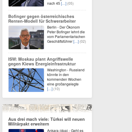
nach 45
[…]
(05)
Bofinger gegen österreichisches
Renten-Modell für Schwerarbeiter
Berlin - Der Ökonom
Peter Bofinger lehnt die
vom Parlamentarischen
Geschäftsführer
[…]
(02)
ISW: Moskau plant Angriffswelle
gegen Kiews Energieinfrastruktur
Washington - Russland
könnte in den
kommenden Wochen
eine großangelegte
[…]
(10)
Aus drei mach viele: Türkei will neuen
Militärpakt erweitern
Ankara (dpa) - Geht es