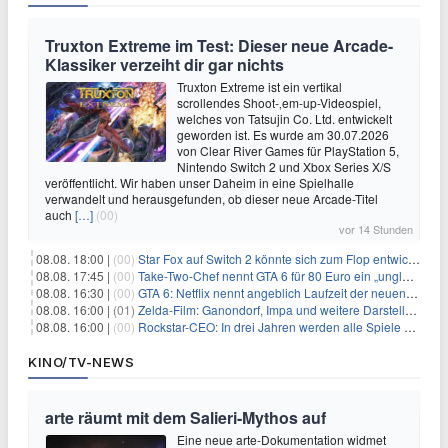
Truxton Extreme im Test: Dieser neue Arcade-
Klassiker verzeiht dir gar nichts
Truxton Extreme ist ein vertikal
scrollendes Shoot-‚em-up-Videospiel,
welches von Tatsujin Co. Ltd. entwickelt
geworden ist. Es wurde am 30.07.2026
von Clear River Games für PlayStation 5,
Nintendo Switch 2 und Xbox Series X/S
veröffentlicht. Wir haben unser Daheim in eine Spielhalle
verwandelt und herausgefunden, ob dieser neue Arcade-Titel
auch
[…]
(00)
vor 14 Stunden
08.08. 18:00 |
(00)
Star Fox auf Switch 2 könnte sich zum Flop entwickeln
08.08. 17:45 |
(00)
Take-Two-Chef nennt GTA 6 für 80 Euro ein „unglaubliches Schnäppchen“
08.08. 16:30 |
(00)
GTA 6: Netflix nennt angeblich Laufzeit der neuen Gameplay-Präsentation
08.08. 16:00 |
(01)
Zelda-Film: Ganondorf, Impa und weitere Darsteller sollen feststehen
08.08. 16:00 |
(00)
Rockstar-CEO: In drei Jahren werden alle Spiele gestreamt
KINO/TV-NEWS
arte räumt mit dem Salieri-Mythos auf
Eine neue arte-Dokumentation widmet