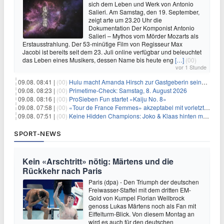
sich dem Leben und Werk von Antonio
Salieri. Am Samstag, den 19. September,
zeigt arte um 23.20 Uhr die
Dokumentation Der Komponist Antonio
Salieri – Mythos vom Mörder Mozarts als
Erstausstrahlung. Der 53-minütige Film von Regisseur Max
Jacobi ist bereits seit dem 23. Juli online verfügbar und beleuchtet
das Leben eines Musikers, dessen Name bis heute eng
[…]
(00)
vor 1 Stunde
09.08. 08:41 |
(00)
Hulu macht Amanda Hirsch zur Gastgeberin seines Reality-Podcasts
09.08. 08:23 |
(00)
Primetime-Check: Samstag, 8. August 2026
09.08. 08:16 |
(00)
ProSieben Fun startet «Kaiju No. 8»
09.08. 07:58 |
(00)
«Tour de France Femmes» akzeptabel mit vorletzter Etappe
09.08. 07:51 |
(00)
Keine Hidden Champions: Joko & Klaas hinten mit Best-Of
SPORT-NEWS
Kein «Arschtritt» nötig: Märtens und die
Rückkehr nach Paris
Paris (dpa) - Den Triumph der deutschen
Freiwasser-Staffel mit dem dritten EM-
Gold von Kumpel Florian Wellbrock
genoss Lukas Märtens noch als Fan mit
Eiffelturm-Blick. Von diesem Montag an
wird es auch für den deutschen