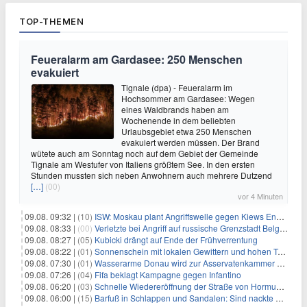
TOP-THEMEN
Feueralarm am Gardasee: 250 Menschen
evakuiert
Tignale (dpa) - Feueralarm im
Hochsommer am Gardasee: Wegen
eines Waldbrands haben am
Wochenende in dem beliebten
Urlaubsgebiet etwa 250 Menschen
evakuiert werden müssen. Der Brand
wütete auch am Sonntag noch auf dem Gebiet der Gemeinde
Tignale am Westufer von Italiens größtem See. In den ersten
Stunden mussten sich neben Anwohnern auch mehrere Dutzend
[…]
(00)
vor 4 Minuten
09.08. 09:32 |
(10)
ISW: Moskau plant Angriffswelle gegen Kiews Energieinfrastruktur
09.08. 08:33 |
(00)
Verletzte bei Angriff auf russische Grenzstadt Belgorod
09.08. 08:27 |
(05)
Kubicki drängt auf Ende der Frühverrentung
09.08. 08:22 |
(01)
Sonnenschein mit lokalen Gewittern und hohen Temperaturen
09.08. 07:30 |
(01)
Wasserarme Donau wird zur Asservatenkammer der Geschichte
09.08. 07:26 |
(04)
Fifa beklagt Kampagne gegen Infantino
09.08. 06:20 |
(03)
Schnelle Wiedereröffnung der Straße von Hormus ungewiss
09.08. 06:00 |
(15)
Barfuß in Schlappen und Sandalen: Sind nackte Füße eklig?