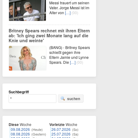
Messi trauert um seinen
Vater. Jorge Messi ist im
Alter von
[…]
(00)
Britney Spears rechnet mit ihren Eltern
ab: 'Ich ging zwei Monate lang auf die
Knie und weinte'
(BANG) - Britney Spears
schießt gegen ihre
Eltern Jamie und Lynne
Spears. Die
[…]
(00)
Suchbegriff
suchen
Diese
Woche
Vorletzte
Woche
09.08.2026
26.07.2026
(Heute)
(So)
08.08.2026
25.07.2026
(Gestern)
(Sa)