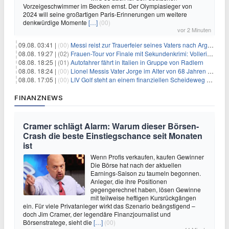
Vorzeigeschwimmer im Becken ernst. Der Olympiasieger von
2024 will seine großartigen Paris-Erinnerungen um weitere
denkwürdige Momente
[…]
(00)
vor 2 Minuten
09.08. 03:41 |
(00)
Messi reist zur Trauerfeier seines Vaters nach Argentinien
08.08. 19:27 |
(02)
Frauen-Tour vor Finale mit Sekundenkrimi: Vollering in Gelb
08.08. 18:25 |
(01)
Autofahrer fährt in Italien in Gruppe von Radlern
08.08. 18:24 |
(00)
Lionel Messis Vater Jorge im Alter von 68 Jahren gestorben
08.08. 17:05 |
(00)
LIV Golf steht an einem finanziellen Scheideweg auf der Suche nach neuen Investitionen
FINANZNEWS
Cramer schlägt Alarm: Warum dieser Börsen-
Crash die beste Einstiegschance seit Monaten
ist
Wenn Profis verkaufen, kaufen Gewinner
Die Börse hat nach der aktuellen
Earnings-Saison zu taumeln begonnen.
Anleger, die ihre Positionen
gegengerechnet haben, lösen Gewinne
mit teilweise heftigen Kursrückgängen
ein. Für viele Privatanleger wirkt das Szenario beängstigend –
doch Jim Cramer, der legendäre Finanzjournalist und
Börsenstratege, sieht die
[…]
(00)