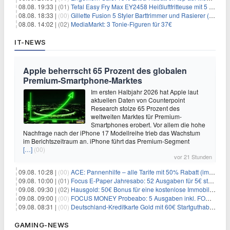
08.08. 19:33 |
(01)
Tefal Easy Fry Max EY2458 Heißluftfritteuse mit 5 Litern für 64,99€
08.08. 18:33 |
(00)
Gillette Fusion 5 Styler Barttrimmer und Rasierer (All in One) für 16€
08.08. 14:02 |
(02)
MediaMarkt: 3 Tonie-Figuren für 37€
IT-NEWS
Apple beherrscht 65 Prozent des globalen
Premium-Smartphone-Marktes
Im ersten Halbjahr 2026 hat Apple laut
aktuellen Daten von Counterpoint
Research stolze 65 Prozent des
weltweiten Marktes für Premium-
Smartphones erobert. Vor allem die hohe
Nachfrage nach der iPhone 17 Modellreihe trieb das Wachstum
im Berichtszeitraum an. iPhone führt das Premium-Segment
[…]
(00)
vor 21 Stunden
09.08. 10:28 |
(00)
ACE: Pannenhilfe – alle Tarife mit 50% Rabatt (im ersten Jahr)
09.08. 10:00 |
(01)
Focus E-Paper Jahresabo: 52 Ausgaben für 5€ statt 207,48€ – per Formular kündbar!
09.08. 09:30 |
(02)
Hausgold: 50€ Bonus für eine kostenlose Immobilienbewertung
09.08. 09:00 |
(00)
FOCUS MONEY Probeabo: 5 Ausgaben inkl. FOCUS+ Zugang für 5€
09.08. 08:31 |
(00)
Deutschland-Kreditkarte Gold mit 60€ Startguthaben (45€ Gewinn)
GAMING-NEWS