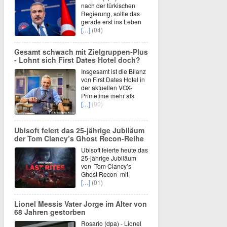
nach der türkischen
Regierung, sollte das
gerade erst ins Leben
[…]
(04)
Gesamt schwach mit Zielgruppen-Plus
- Lohnt sich First Dates Hotel doch?
Insgesamt ist die Bilanz
von First Dates Hotel in
der aktuellen VOX-
Primetime mehr als
[…]
(00)
Ubisoft feiert das 25-jährige Jubiläum
der Tom Clancy’s Ghost Recon-Reihe
Ubisoft feierte heute das
25-jährige Jubiläum
von Tom Clancy’s
Ghost Recon mit
[…]
(01)
Lionel Messis Vater Jorge im Alter von
68 Jahren gestorben
Rosario (dpa) - Lionel