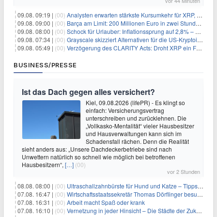
vor 44 Minuten
09.08. 09:19 |
(00)
Analysten erwarten stärkste Kursumkehr für XRP, während Polymarket skeptisch bleibt
09.08. 09:00 |
(00)
Barça am Limit: 200 Millionen Euro in zwei Stunden – warum dieser Schuldentrip hochgefährlich wird
09.08. 08:00 |
(00)
Schock für Urlauber: Inflationssprung auf 2,8% – Diese Preise explodieren jetzt
09.08. 07:34 |
(00)
Grayscale skizziert Alternativen für die US-Kryptoindustrie ohne CLARITY Act
09.08. 05:49 |
(00)
Verzögerung des CLARITY Acts: Droht XRP ein Fall unter die $1-Marke?
BUSINESS/PRESSE
Ist das Dach gegen alles versichert?
Kiel, 09.08.2026 (lifePR) - Es klingt so
einfach: Versicherungsvertrag
unterschreiben und zurücklehnen. Die
„Vollkasko-Mentalität“ vieler Hausbesitzer
und Hausverwaltungen kann sich im
Schadensfall rächen. Denn die Realität
sieht anders aus: „Unsere Dachdeckerbetriebe sind nach
Unwettern natürlich so schnell wie möglich bei betroffenen
Hausbesitzern“,
[…]
(00)
vor 2 Stunden
08.08. 08:00 |
(00)
Ultraschallzahnbürste für Hund und Katze – Tipps zur erfolgreichen Eingewöhnung
07.08. 16:47 |
(00)
Wirtschaftsstaatssekretär Thomas Dörflinger besucht Handwerksbetrieb im Kammerbezirk Freiburg
07.08. 16:31 |
(00)
Arbeit macht Spaß oder krank
07.08. 16:10 |
(00)
Vernetzung in jeder Hinsicht – Die Städte der Zukunft sind grün-blau