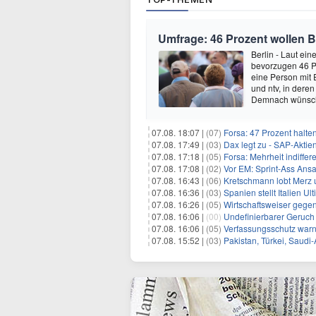
Umfrage: 46 Prozent wollen B
Berlin - Laut ei
bevorzugen 46 P
eine Person mit 
und ntv, in dere
Demnach wünsch
07.08. 18:07 |
(07)
Forsa: 47 Prozent halte
07.08. 17:49 |
(03)
Dax legt zu - SAP-Aktien
07.08. 17:18 |
(05)
Forsa: Mehrheit indiff
07.08. 17:08 |
(02)
Vor EM: Sprint-Ass Ans
07.08. 16:43 |
(06)
Kretschmann lobt Merz 
07.08. 16:36 |
(03)
Spanien stellt Italien 
07.08. 16:26 |
(05)
Wirtschaftsweiser gege
07.08. 16:06 |
(00)
Undefinierbarer Geruch 
07.08. 16:06 |
(05)
Verfassungsschutz war
07.08. 15:52 |
(03)
Pakistan, Türkei, Saudi