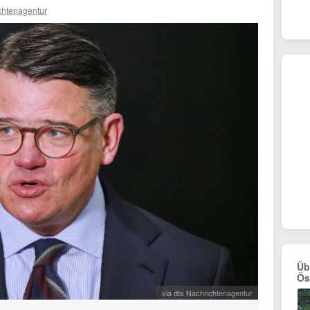
chtenagentur
Üb
Ös
via dts Nachrichtenagentur