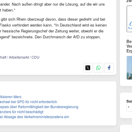
zw
ander. Nach außen dringt aber nur die Lösung, auf die wir uns
t haben."
 gibt sich Rhein überzeugt davon, dass dieser gedreht und bei
asko verhindert werden kann. "In Deutschland wird es keinen
r hessische Regierungschef der Zeitung weiter, obwohl er die
regend" bezeichnete. Den Durchmarsch der AfD zu stoppen,
Be
Ve
Er
chaft / Arbeitsmarkt / CDU
itisieren Merz
Suc
chsel bei SPD für nicht erforderlich
epsis über Reformfähigkeit der Bundesregierung
Kanzlers für nicht beschädigt
bei Absage des Verkehrsministerpostens ein