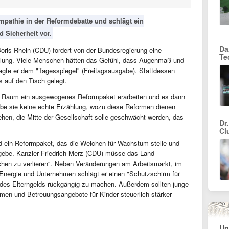
Empathie in der Reformdebatte und schlägt ein
 Sicherheit vor.
Da
oris Rhein (CDU) fordert von der Bundesregierung eine
Te
ellung. Viele Menschen hätten das Gefühl, dass Augenmaß und
agte er dem "Tagesspiegel" (Freitagsausgabe). Stattdessen
 auf den Tisch gelegt.
en Raum ein ausgewogenes Reformpaket erarbeiten und es dann
abe sie keine echte Erzählung, wozu diese Reformen dienen
tehen, die Mitte der Gesellschaft solle geschwächt werden, das
Dr.
Cl
nd ein Reformpaket, das die Weichen für Wachstum stelle und
t gebe. Kanzler Friedrich Merz (CDU) müsse das Land
schen zu verlieren". Neben Veränderungen am Arbeitsmarkt, im
 Energie und Unternehmen schlägt er einen "Schutzschirm für
 des Elterngelds rückgängig zu machen. Außerdem sollten junge
mmen und Betreuungsangebote für Kinder steuerlich stärker
Un