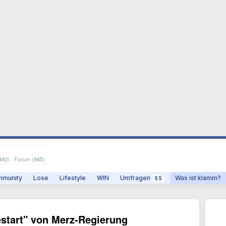
440
) · Forum (
945
)
munity
Lose
Lifestyle
WIN
Umfragen
Was ist klamm?
$$
estart" von Merz-Regierung