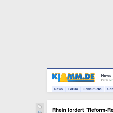
News
Portal (
2.
News
Forum
Schlaufuchs
Com
Rhein fordert "Reform-R