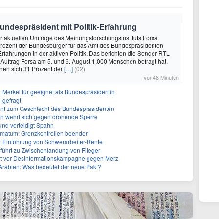
undespräsident mit Politik-Erfahrung
ner aktuellen Umfrage des Meinungsforschungsinstituts Forsa
rozent der Bundesbürger für das Amt des Bundespräsidenten
Erfahrungen in der aktiven Politik. Das berichten die Sender RTL
n Auftrag Forsa am 5. und 6. August 1.000 Menschen befragt hat.
en sich 31 Prozent der
[…]
(02)
vor 48 Minuten
n Merkel für geeignet als Bundespräsidentin
 gefragt
erent zum Geschlecht des Bundespräsidenten
ah wehrt sich gegen drohende Sperre
und verteidigt Spahn
Ultimatum: Grenzkontrollen beenden
n Einführung von Schwerarbeiter-Rente
führt zu Zwischenlandung von Flieger
nt vor Desinformationskampagne gegen Merz
-Arabien: Was bedeutet der neue Pakt?