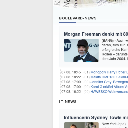
BOULEVARD-NEWS
Morgan Freeman denkt mit 89
(BANG) - Auch w
daran, sich zur 
erfolgreiche Kar
Rollen – darunter
dem Jahr 2004.
07.08. 18:45 |
(01)
Monopoly Harry Potter Ed
07.08. 18:22 |
(01)
Makita DMP180Z Akku-K
07.08. 17:00 |
(00)
Jennifer Grey: Bewegende
07.08. 17:00 |
(00)
Karol G erklärt Album-Ve
07.08. 16:22 |
(00)
HAWESKO Weinversand: 
IT-NEWS
Influencerin Sydney Towle mi
New York (dpa) -