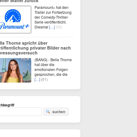
eiter Staffel zurück
Paramount+ hat den
Trailer zur Fortsetzung
der Comedy-Thriller-
Serie veröffentlicht.
Diesmal
[…]
(00)
lla Thorne spricht über
röffentlichung privater Bilder nach
pressungsversuch
(BANG) - Bella Thorne
hat über die
emotionalen Folgen
gesprochen, die die
[…]
(01)
hbegriff
suchen