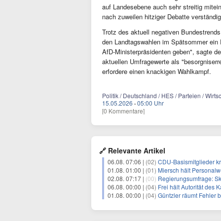
auf Landesebene auch sehr streitig mitein
nach zuweilen hitziger Debatte verständig
Trotz des aktuell negativen Bundestrends
den Landtagswahlen im Spätsommer ein Fi
AfD-Ministerpräsidenten geben", sagte de
aktuellen Umfragewerte als "besorgniser
erfordere einen knackigen Wahlkampf.
Politik / Deutschland / HES / Parteien / Wirts
15.05.2026
·
05:00 Uhr
[0 Kommentare]
🔗 Relevante Artikel
06.08. 07:06 |
(02)
CDU-Basismitglieder kr
01.08. 01:00 |
(01)
Miersch hält Personalwe
02.08. 07:17 |
(00)
Regierungsumfrage: Sk
06.08. 00:00 |
(04)
Frei hält Autorität des 
01.08. 00:00 |
(04)
Güntzler räumt Fehler 