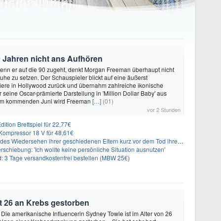
 Jahren nicht ans Aufhören
enn er auf die 90 zugeht, denkt Morgan Freeman überhaupt nicht
Ruhe zu setzen. Der Schauspieler blickt auf eine äußerst
riere in Hollywood zurück und übernahm zahlreiche ikonische
 seine Oscar-prämierte Darstellung in 'Million Dollar Baby' aus
 Im kommenden Juni wird Freeman
[…]
(01)
vor 2 Stunden
ition Brettspiel für 22,77€
ompressor 18 V für 48,61€
s Wiedersehen ihrer geschiedenen Eltern kurz vor dem Tod ihrer Mutter
rschiebung: 'Ich wollte keine persönliche Situation ausnutzen'
3 Tage versandkostenfrei bestellen (MBW 25€)
t 26 an Krebs gestorben
 Die amerikanische Influencerin Sydney Towle ist im Alter von 26