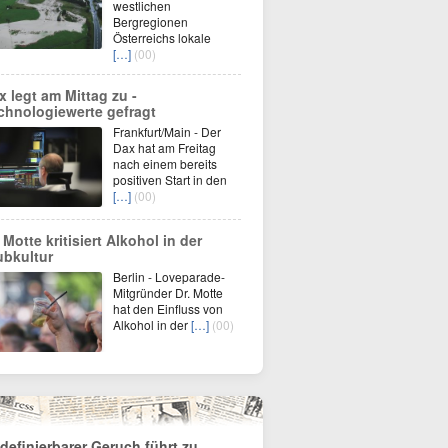
westlichen
Bergregionen
Österreichs lokale
[…]
(00)
x legt am Mittag zu -
chnologiewerte gefragt
Frankfurt/Main - Der
Dax hat am Freitag
nach einem bereits
positiven Start in den
[…]
(00)
 Motte kritisiert Alkohol in der
ubkultur
Berlin - Loveparade-
Mitgründer Dr. Motte
hat den Einfluss von
Alkohol in der
[…]
(00)
definierbarer Geruch führt zu