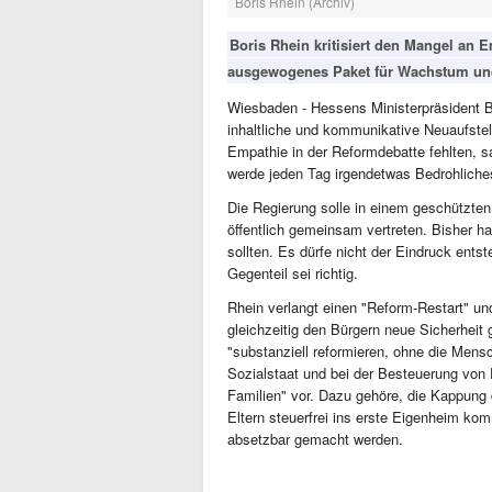
Boris Rhein (Archiv)
Boris Rhein kritisiert den Mangel an 
ausgewogenes Paket für Wachstum und
Wiesbaden - Hessens Ministerpräsident B
inhaltliche und kommunikative Neuaufst
Empathie in der Reformdebatte fehlten, s
werde jeden Tag irgendetwas Bedrohliches
Die Regierung solle in einem geschützt
öffentlich gemeinsam vertreten. Bisher h
sollten. Es dürfe nicht der Eindruck ents
Gegenteil sei richtig.
Rhein verlangt einen "Reform-Restart" u
gleichzeitig den Bürgern neue Sicherhei
"substanziell reformieren, ohne die Men
Sozialstaat und bei der Besteuerung von
Familien" vor. Dazu gehöre, die Kappung
Eltern steuerfrei ins erste Eigenheim ko
absetzbar gemacht werden.