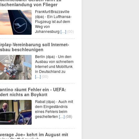
ischenlandung von Flieger
Frankfurt/Brazzaville
(dpa) - Ein Lufthansa-
Flugzeug ist auf dem
Weg von
Johannesburg
[…]
(00)
irplay-Vereinbarung soll Internet-
sbau beschleunigen
Berlin (dpa) - Um den
Ausbau von schnellem
Internet und Mobilfunk
in Deutschland zu
[…]
(00)
fantino räumt Fehler ein - UEFA:
dert nichts an Boykott
Rabat (dpa) - Auch mit
dem Eingeständnis
eines Fehlers beim
gescheiterten
[…]
(08)
verage Joe» kehrt im August mit