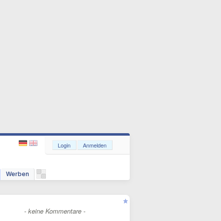
Login
Anmelden
Werben
- keine Kommentare -