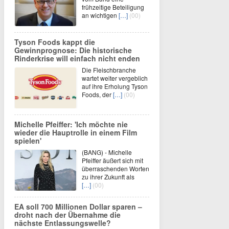
frühzeitige Beteiligung
an wichtigen
[…]
(00)
Tyson Foods kappt die
Gewinnprognose: Die historische
Rinderkrise will einfach nicht enden
Die Fleischbranche
wartet weiter vergeblich
auf ihre Erholung Tyson
Foods, der
[…]
(00)
Michelle Pfeiffer: 'Ich möchte nie
wieder die Hauptrolle in einem Film
spielen'
(BANG) - Michelle
Pfeiffer äußert sich mit
überraschenden Worten
zu ihrer Zukunft als
[…]
(00)
EA soll 700 Millionen Dollar sparen –
droht nach der Übernahme die
nächste Entlassungswelle?