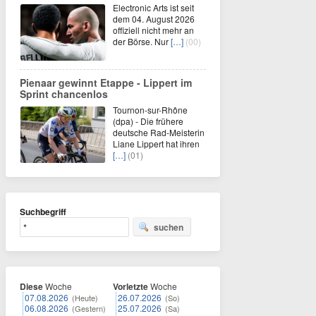
Electronic Arts ist seit
dem 04. August 2026
offiziell nicht mehr an
der Börse. Nur
[…]
(00)
Pienaar gewinnt Etappe - Lippert im
Sprint chancenlos
Tournon-sur-Rhône
(dpa) - Die frühere
deutsche Rad-Meisterin
Liane Lippert hat ihren
[…]
(01)
Suchbegriff
suchen
Diese
Woche
Vorletzte
Woche
07.08.2026
26.07.2026
(Heute)
(So)
06.08.2026
25.07.2026
(Gestern)
(Sa)