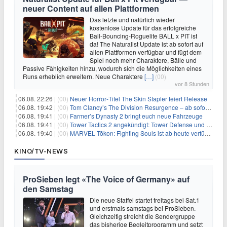
neuer Content auf allen Plattformen
Das letzte und natürlich wieder
kostenlose Update für das erfolgreiche
Ball-Bouncing-Roguelite BALL x PIT ist
da! The Naturalist Update ist ab sofort auf
allen Plattformen verfügbar und fügt dem
Spiel noch mehr Charaktere, Bälle und
Passive Fähigkeiten hinzu, wodurch sich die Möglichkeiten eines
Runs erheblich erweitern. Neue Charaktere
[…]
(00)
vor 8 Stunden
06.08. 22:26 |
(00)
Neuer Horror‑Titel The Skin Stapler feiert Release
06.08. 19:42 |
(00)
Tom Clancy’s The Division Resurgence – ab sofort für euch verfügbar
06.08. 19:41 |
(00)
Farmer’s Dynasty 2 bringt euch neue Fahrzeuge
06.08. 19:41 |
(00)
Tower Tactics 2 angekündigt: Tower Defense und Deckbuilding Kombo kehrt zurück
06.08. 19:40 |
(00)
MARVEL Tōkon: Fighting Souls ist ab heute verfügbar
KINO/TV-NEWS
ProSieben legt «The Voice of Germany» auf
den Samstag
Die neue Staffel startet freitags bei Sat.1
und erstmals samstags bei ProSieben.
Gleichzeitig streicht die Sendergruppe
das bisherige Begleitprogramm und setzt