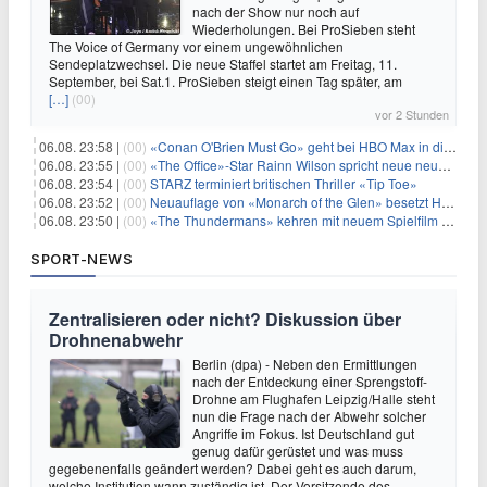
nach der Show nur noch auf
Wiederholungen. Bei ProSieben steht
The Voice of Germany vor einem ungewöhnlichen
Sendeplatzwechsel. Die neue Staffel startet am Freitag, 11.
September, bei Sat.1. ProSieben steigt einen Tag später, am
[…]
(00)
vor 2 Stunden
06.08. 23:58 |
(00)
«Conan O'Brien Must Go» geht bei HBO Max in die dritte Runde
06.08. 23:55 |
(00)
«The Office»-Star Rainn Wilson spricht neue neuseeländische Serie «Settling»
06.08. 23:54 |
(00)
STARZ terminiert britischen Thriller «Tip Toe»
06.08. 23:52 |
(00)
Neuauflage von «Monarch of the Glen» besetzt Hauptrollen
06.08. 23:50 |
(00)
«The Thundermans» kehren mit neuem Spielfilm zurück
SPORT-NEWS
Zentralisieren oder nicht? Diskussion über
Drohnenabwehr
Berlin (dpa) - Neben den Ermittlungen
nach der Entdeckung einer Sprengstoff-
Drohne am Flughafen Leipzig/Halle steht
nun die Frage nach der Abwehr solcher
Angriffe im Fokus. Ist Deutschland gut
genug dafür gerüstet und was muss
gegebenenfalls geändert werden? Dabei geht es auch darum,
welche Institution wann zuständig ist. Der Vorsitzende des