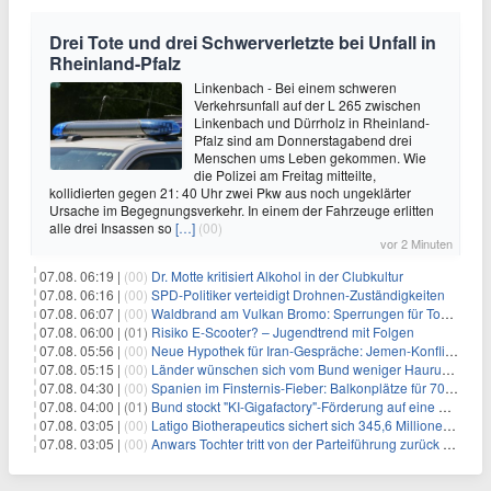
Drei Tote und drei Schwerverletzte bei Unfall in
Rheinland-Pfalz
Linkenbach - Bei einem schweren
Verkehrsunfall auf der L 265 zwischen
Linkenbach und Dürrholz in Rheinland-
Pfalz sind am Donnerstagabend drei
Menschen ums Leben gekommen. Wie
die Polizei am Freitag mitteilte,
kollidierten gegen 21: 40 Uhr zwei Pkw aus noch ungeklärter
Ursache im Begegnungsverkehr. In einem der Fahrzeuge erlitten
alle drei Insassen so
[…]
(00)
vor 2 Minuten
07.08. 06:19 |
(00)
Dr. Motte kritisiert Alkohol in der Clubkultur
07.08. 06:16 |
(00)
SPD-Politiker verteidigt Drohnen-Zuständigkeiten
07.08. 06:07 |
(00)
Waldbrand am Vulkan Bromo: Sperrungen für Touristen
07.08. 06:00 |
(01)
Risiko E-Scooter? – Jugendtrend mit Folgen
07.08. 05:56 |
(00)
Neue Hypothek für Iran-Gespräche: Jemen-Konflikt eskaliert
07.08. 05:15 |
(00)
Länder wünschen sich vom Bund weniger Hauruck-Gesetzgebung
07.08. 04:30 |
(00)
Spanien im Finsternis-Fieber: Balkonplätze für 700 Euro
07.08. 04:00 |
(01)
Bund stockt "KI-Gigafactory"-Förderung auf eine Milliarde Euro auf
07.08. 03:05 |
(00)
Latigo Biotherapeutics sichert sich 345,6 Millionen Dollar in einer erhöhten IPO und ebnet den Weg für nicht-opioide Schmerztherapie
07.08. 03:05 |
(00)
Anwars Tochter tritt von der Parteiführung zurück und hebt politische Turbulenzen hervor