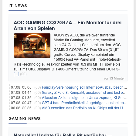
IT-NEWS
AOC GAMING CQ32G4ZA – Ein Monitor für drei
Arten von Spielen
AGON by AOC, die weltweit führende
Marke für Gaming-Monitore, erweitert
sein G4-Gaming-Sortiment um den AOC
GAMING CQ32G4ZA. Das 80 cm (31,5“)
große Curved Display kombiniert ein
1500R Fast VA-Panel mit Triple-Refresh-
Rate -Technologie, Reaktionszeiten von 0,3 ms MPRT sowie bis
zu 1 ms GtG, DisplayHDR 400-Unterstützung und einer DCI-P3-
[…]
(00)
vor 13 Minuten
07.08. 05:00 |
(00)
Fairplay-Vereinbarung soll Internet-Ausbau beschleunigen
07.08. 04:44 |
(00)
Galaxy Z Fold 8: Kompakt, ausdauernd und fast ohne Falte
07.08. 01:35 |
(00)
Atlassian-Aktien steigen, da Umsatzsprung KI-Sorgen dämpft
07.08. 00:47 |
(00)
GPT-4 baut Persönlichkeitsfragebögen aus beliebigen Texten und sagt Antworten voraus
06.08. 22:36 |
(00)
AMD erweitert das Portfolio an KI-Chips mit der Übernahme von Taalas
GAMING-NEWS
Naturalist Update für Ball x Pit verfügbar —