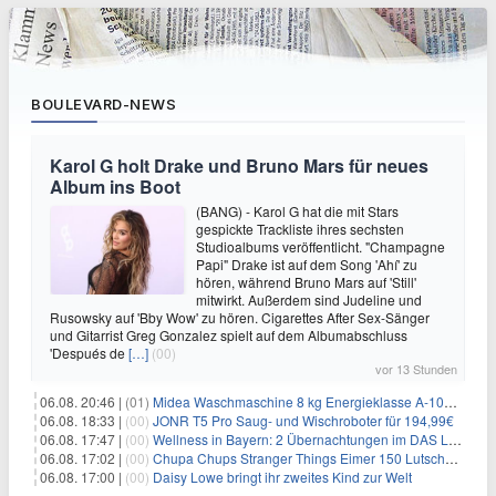
BOULEVARD-NEWS
Karol G holt Drake und Bruno Mars für neues
Album ins Boot
(BANG) - Karol G hat die mit Stars
gespickte Trackliste ihres sechsten
Studioalbums veröffentlicht. "Champagne
Papi" Drake ist auf dem Song 'Ahí' zu
hören, während Bruno Mars auf 'Still'
mitwirkt. Außerdem sind Judeline und
Rusowsky auf 'Bby Wow' zu hören. Cigarettes After Sex-Sänger
und Gitarrist Greg Gonzalez spielt auf dem Albumabschluss
'Después de
[…]
(00)
vor 13 Stunden
06.08. 20:46 |
(01)
Midea Waschmaschine 8 kg Energieklasse A-10% 1400 U/Min für 289,97€
06.08. 18:33 |
(00)
JONR T5 Pro Saug- und Wischroboter für 194,99€
06.08. 17:47 |
(00)
Wellness in Bayern: 2 Übernachtungen im DAS LUDWIG Sports Resort inkl. HP + Wellness ab 174€ p.P.
06.08. 17:02 |
(00)
Chupa Chups Stranger Things Eimer 150 Lutscher für 21,95€
06.08. 17:00 |
(00)
Daisy Lowe bringt ihr zweites Kind zur Welt