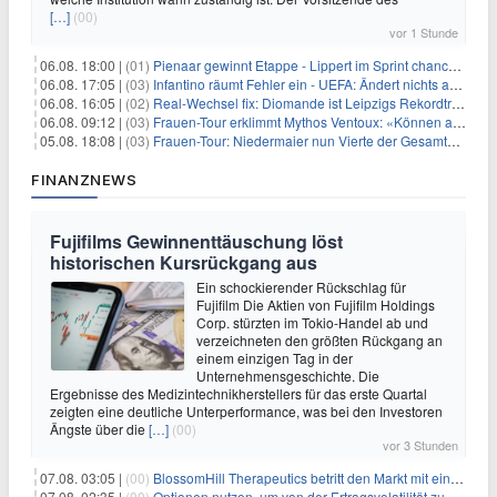
[…]
(00)
vor 1 Stunde
06.08. 18:00 |
(01)
Pienaar gewinnt Etappe - Lippert im Sprint chancenlos
06.08. 17:05 |
(03)
Infantino räumt Fehler ein - UEFA: Ändert nichts an Boykott
06.08. 16:05 |
(02)
Real-Wechsel fix: Diomande ist Leipzigs Rekordtransfer
06.08. 09:12 |
(03)
Frauen-Tour erklimmt Mythos Ventoux: «Können alles schaffen»
05.08. 18:08 |
(03)
Frauen-Tour: Niedermaier nun Vierte der Gesamtwertung
FINANZNEWS
Fujifilms Gewinnenttäuschung löst
historischen Kursrückgang aus
Ein schockierender Rückschlag für
Fujifilm Die Aktien von Fujifilm Holdings
Corp. stürzten im Tokio-Handel ab und
verzeichneten den größten Rückgang an
einem einzigen Tag in der
Unternehmensgeschichte. Die
Ergebnisse des Medizintechnikherstellers für das erste Quartal
zeigten eine deutliche Unterperformance, was bei den Investoren
Ängste über die
[…]
(00)
vor 3 Stunden
07.08. 03:05 |
(00)
BlossomHill Therapeutics betritt den Markt mit einem IPO-Boost von 150 Millionen Dollar
07.08. 02:35 |
(00)
Optionen nutzen, um von der Ertragsvolatilität zu profitieren