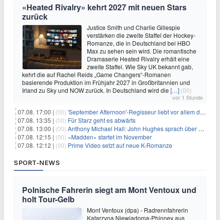
«Heated Rivalry» kehrt 2027 mit neuen Stars
zurück
Justice Smith und Charlie Gillespie
verstärken die zweite Staffel der Hockey-
Romanze, die in Deutschland bei HBO
Max zu sehen sein wird. Die romantische
Dramaserie Heated Rivalry erhält eine
zweite Staffel. Wie Sky UK bekannt gab,
kehrt die auf Rachel Reids „Game Changers“-Romanen
basierende Produktion im Frühjahr 2027 in Großbritannien und
Irland zu Sky und NOW zurück. In Deutschland wird die
[…]
(00)
vor 1 Stunde
07.08. 17:00 |
(00)
'September Afternoon'-Regisseur liebt vor allem die 'Banalität' in seinen Filmen
07.08. 13:35 |
(00)
Für Starz geht es abwärts
07.08. 13:00 |
(00)
Anthony Michael Hall: John Hughes sprach über eine Fortsetzung von 'The Breakfast Club'
07.08. 12:15 |
(00)
«Madden» startet im November
07.08. 12:12 |
(00)
Prime Video setzt auf neue K-Romanze
SPORT-NEWS
Polnische Fahrerin siegt am Mont Ventoux und
holt Tour-Gelb
Mont Ventoux (dpa) - Radrennfahrerin
Katarzyna Niewiadoma-Phinney aus