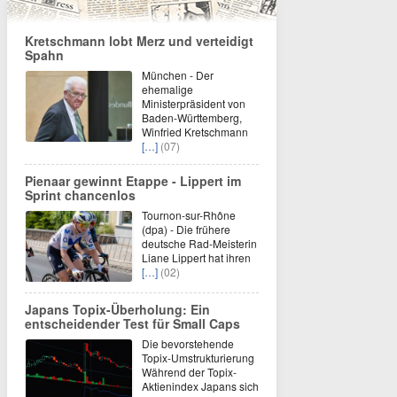
Kretschmann lobt Merz und verteidigt
Spahn
München - Der
ehemalige
Ministerpräsident von
Baden-Württemberg,
Winfried Kretschmann
[…]
(07)
Pienaar gewinnt Etappe - Lippert im
Sprint chancenlos
Tournon-sur-Rhône
(dpa) - Die frühere
deutsche Rad-Meisterin
Liane Lippert hat ihren
[…]
(02)
Japans Topix-Überholung: Ein
entscheidender Test für Small Caps
Die bevorstehende
Topix-Umstrukturierung
Während der Topix-
Aktienindex Japans sich