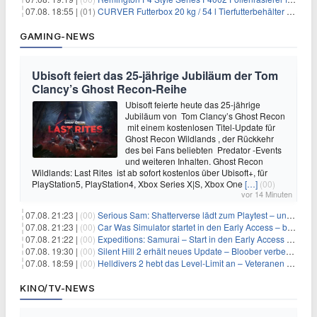
07.08. 18:55 |
(01)
CURVER Futterbox 20 kg / 54 l Tierfutterbehälter mit Rollen für 19,99€
GAMING-NEWS
Ubisoft feiert das 25-jährige Jubiläum der Tom
Clancy’s Ghost Recon-Reihe
Ubisoft feierte heute das 25-jährige
Jubiläum von Tom Clancy’s Ghost Recon
mit einem kostenlosen Titel-Update für
Ghost Recon Wildlands , der Rückkehr
des bei Fans beliebten Predator -Events
und weiteren Inhalten. Ghost Recon
Wildlands: Last Rites ist ab sofort kostenlos über Ubisoft+, für
PlayStation5, PlayStation4, Xbox Series X|S, Xbox One
[…]
(00)
vor 14 Minuten
07.08. 21:23 |
(00)
Serious Sam: Shatterverse lädt zum Playtest – und erscheint schon bald!
07.08. 21:23 |
(00)
Car Was Simulator startet in den Early Access – bald gehts los!
07.08. 21:22 |
(00)
Expeditions: Samurai – Start in den Early Access ab heute im feudalen Japan
07.08. 19:30 |
(00)
Silent Hill 2 erhält neues Update – Bloober verbessert Grafik und Performance
07.08. 18:59 |
(00)
Helldivers 2 hebt das Level-Limit an – Veteranen können endlich weiter aufsteigen
KINO/TV-NEWS