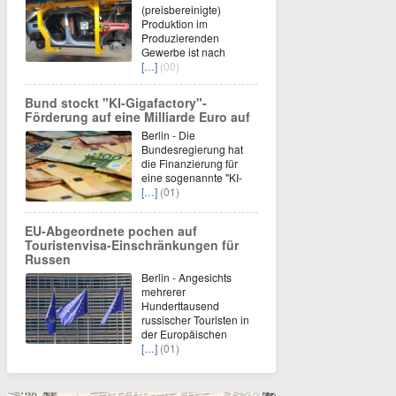
(preisbereinigte)
Produktion im
Produzierenden
Gewerbe ist nach
[…]
(00)
Bund stockt "KI-Gigafactory"-
Förderung auf eine Milliarde Euro auf
Berlin - Die
Bundesregierung hat
die Finanzierung für
eine sogenannte "KI-
[…]
(01)
EU-Abgeordnete pochen auf
Touristenvisa-Einschränkungen für
Russen
Berlin - Angesichts
mehrerer
Hunderttausend
russischer Touristen in
der Europäischen
[…]
(01)