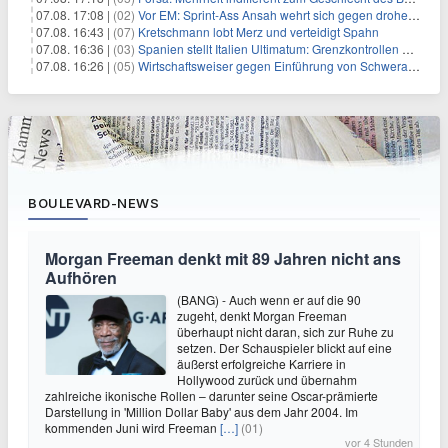
07.08. 17:08 |
(02)
Vor EM: Sprint-Ass Ansah wehrt sich gegen drohende Sperre
07.08. 16:43 |
(07)
Kretschmann lobt Merz und verteidigt Spahn
07.08. 16:36 |
(03)
Spanien stellt Italien Ultimatum: Grenzkontrollen beenden
07.08. 16:26 |
(05)
Wirtschaftsweiser gegen Einführung von Schwerarbeiter-Rente
BOULEVARD-NEWS
Morgan Freeman denkt mit 89 Jahren nicht ans
Aufhören
(BANG) - Auch wenn er auf die 90
zugeht, denkt Morgan Freeman
überhaupt nicht daran, sich zur Ruhe zu
setzen. Der Schauspieler blickt auf eine
äußerst erfolgreiche Karriere in
Hollywood zurück und übernahm
zahlreiche ikonische Rollen – darunter seine Oscar-prämierte
Darstellung in 'Million Dollar Baby' aus dem Jahr 2004. Im
kommenden Juni wird Freeman
[…]
(01)
vor 4 Stunden