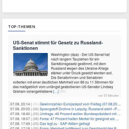
TOP-THEMEN
US-Senat stimmt für Gesetz zu Russland-
Sanktionen
Washington (dpa) - Der US-Senat hat
nach langem Tauziehen für ein
Sanktionsgesetz gestimmt, mit dem
Russland wegen des Ukraine-Kriegs
stärker unter Druck gesetzt werden soll.
Die Senatorinnen und Senatoren
votierten mit einer deutlichen Mehrheit von 86 zu 11 Stimmen für
das maßgeblich vom unlängst gestorbenen US-Senator Lindsey
Graham vorangetriebene
[…]
(00)
vor 57 Minuten
07.08. 20:14 |
(00)
Gewinnzahlen Eurojackpot vom Freitag (07.08.2026)
07.08. 20:03 |
(06)
Sprengstoff-Drohne in Leipzig: Russland sieht «Provokation»
07.08. 18:40 |
(03)
Umfrage: 46 Prozent wollen Bundespräsident mit Politik-Erfahrung
07.08. 18:07 |
(08)
Forsa: 47 Prozent halten Merkel für geeignet als Bundespräsidentin
07.08. 17:49 |
(03)
Dax legt zu - SAP-Aktien gefragt
07.08. 17:18 |
(05)
Forsa: Mehrheit indifferent zum Geschlecht des Bundespräsidenten