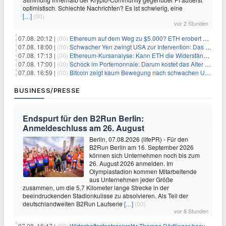
optimistisch. Schlechte Nachrichten? Es ist schwierig, eine
[…]
(00)
vor 2 Stunden
07.08. 20:12 |
(00)
Ethereum auf dem Weg zu $5.000? ETH erobert wichtige Marke zurück, während Institutionen weiter akkumulieren
07.08. 18:00 |
(00)
Schwacher Yen zwingt USA zur Intervention: Das größte Risiko seit 15 Jahren
07.08. 17:13 |
(00)
Ethereum-Kursanalyse: Kann ETH die Widerstände der gleitenden Durchschnitte überwinden?
07.08. 17:00 |
(00)
Schock im Portemonnaie: Darum kostet das Alter deutlich mehr als Sie denken
07.08. 16:59 |
(00)
Bitcoin zeigt kaum Bewegung nach schwachen US-Arbeitsmarktdaten, Fed-Zinserhöhungschancen sinken auf 44%
BUSINESS/PRESSE
Endspurt für den B2Run Berlin:
Anmeldeschluss am 26. August
Berlin, 07.08.2026 (lifePR) - Für den
B2Run Berlin am 16. September 2026
können sich Unternehmen noch bis zum
26. August 2026 anmelden. Im
Olympiastadion kommen Mitarbeitende
aus Unternehmen jeder Größe
zusammen, um die 5,7 Kilometer lange Strecke in der
beeindruckenden Stadionkulisse zu absolvieren. Als Teil der
deutschlandweiten B2Run Laufserie
[…]
(00)
vor 8 Stunden
07.08. 16:47 |
(00)
Wirtschaftsstaatssekretär Thomas Dörflinger besucht Handwerksbetrieb im Kammerbezirk Freiburg