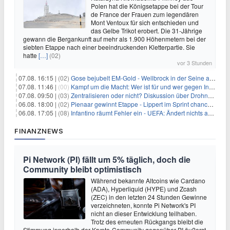
Polen hat die Königsetappe bei der Tour
de France der Frauen zum legendären
Mont Ventoux für sich entschieden und
das Gelbe Trikot erobert. Die 31-Jährige
gewann die Bergankunft auf mehr als 1.900 Höhenmetern bei der
siebten Etappe nach einer beeindruckenden Kletterpartie. Sie
hatte
[…]
(02)
vor 3 Stunden
07.08. 16:15 |
(02)
Gose bejubelt EM-Gold - Wellbrock in der Seine ausgebremst
07.08. 11:46 |
(00)
Kampf um die Macht: Wer ist für und wer gegen Infantino?
07.08. 09:50 |
(03)
Zentralisieren oder nicht? Diskussion über Drohnenabwehr
06.08. 18:00 |
(02)
Pienaar gewinnt Etappe - Lippert im Sprint chancenlos
06.08. 17:05 |
(08)
Infantino räumt Fehler ein - UEFA: Ändert nichts an Boykott
FINANZNEWS
Pi Network (PI) fällt um 5% täglich, doch die
Community bleibt optimistisch
Während bekannte Altcoins wie Cardano
(ADA), Hyperliquid (HYPE) und Zcash
(ZEC) in den letzten 24 Stunden Gewinne
verzeichneten, konnte Pi Network's PI
nicht an dieser Entwicklung teilhaben.
Trotz des erneuten Rückgangs bleibt die
Stimmung innerhalb der Krypto-Community gegenüber PI äußerst