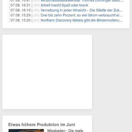
07.08. 16:31 |
(00)
Arbeit macht Spaß oder krank
07.08. 16:10 |
(00)
Vernetzung in jeder Hinsicht – Die Städte der Zukunft sind grün-blau
07.08. 15:29 |
(00)
Drei bis zehn Prozent, so viel Strom verbraucht ein Aufzug im Gebäude
07.08. 15:20 |
(00)
Northern Discovery Metals gibt die Börsennotierung an der Frankfurter Wertpapierbörse bekannt
Etwas höhere Produktion im Juni
Wiesbaden - Die reale