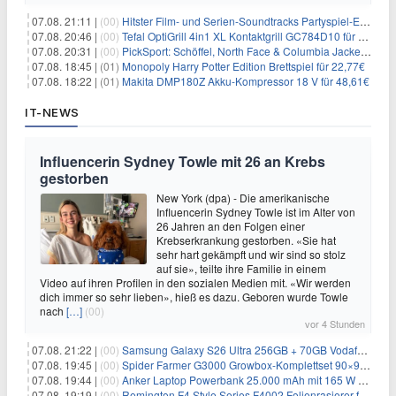
07.08. 21:11 |
(00)
Hitster Film- und Serien-Soundtracks Partyspiel-Erweiterung für 6,99€
07.08. 20:46 |
(00)
Tefal OptiGrill 4in1 XL Kontaktgrill GC784D10 für 239,99€
07.08. 20:31 |
(00)
PickSport: Schöffel, North Face & Columbia Jacken ab 39,60€
07.08. 18:45 |
(01)
Monopoly Harry Potter Edition Brettspiel für 22,77€
07.08. 18:22 |
(01)
Makita DMP180Z Akku-Kompressor 18 V für 48,61€
IT-NEWS
Influencerin Sydney Towle mit 26 an Krebs
gestorben
New York (dpa) - Die amerikanische
Influencerin Sydney Towle ist im Alter von
26 Jahren an den Folgen einer
Krebserkrankung gestorben. «Sie hat
sehr hart gekämpft und wir sind so stolz
auf sie», teilte ihre Familie in einem
Video auf ihren Profilen in den sozialen Medien mit. «Wir werden
dich immer so sehr lieben», hieß es dazu. Geboren wurde Towle
nach
[…]
(00)
vor 4 Stunden
07.08. 21:22 |
(00)
Samsung Galaxy S26 Ultra 256GB + 70GB Vodafone-Netz für 34,99€/Monat (effektiv 4,74€/Monat)
07.08. 19:45 |
(00)
Spider Farmer G3000 Growbox-Komplettset 90×90×180 cm für 379,99€
07.08. 19:44 |
(00)
Anker Laptop Powerbank 25.000 mAh mit 165 W refurbished für 58,39€
07.08. 19:19 |
(00)
Remington F4 Style Series F4002 Folienrasierer für 18,99€