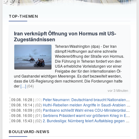
TOP-THEMEN
Iran verknüpft Öffnung von Hormus mit US-
Zugeständnissen
Teheran/Washington (dpa) - Der Iran
dämpft Hoffnungen auf eine schnelle
Wiedereröffnung der Straße von Hormus.
Die Führung in Teheran fordert von den
USA erhebliche Vorleistungen vor einer
Freigabe der für den internationalen Öl-
und Gashandel wichtigen Meerenge. Es darf bezweifelt werden,
dass die US-Regierung dem nachkommt. Die Forderungen hatte
der
[…]
(04)
vor 3 Minuten
09.08. 16:28 |
(00)
Peter Neumann: Deutschland braucht Nationalen Sicherheitsberater
09.08. 16:14 |
(02)
Huthi-Rebellen melden Angriffe in Saudi-Arabien und im Jemen
09.08. 16:09 |
(05)
Pantisano schließt Wahl eines CDU-Ministerpräsident nicht aus
09.08. 16:00 |
(01)
Serbiens Präsident warnt vor größerem Krieg in Europa
09.08. 15:43 |
(02)
2. Bundesliga: Nürnberg feiert Auftaktsieg gegen Dresden
BOULEVARD-NEWS