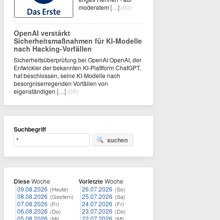
moderatem
[…]
(00)
OpenAI verstärkt
Sicherheitsmaßnahmen für KI-Modelle
nach Hacking-Vorfällen
Sicherheitsüberprüfung bei OpenAI OpenAI, der
Entwickler der bekannten KI-Plattform ChatGPT,
hat beschlossen, seine KI-Modelle nach
besorgniserregenden Vorfällen von
eigenständigen
[…]
(00)
Suchbegriff
suchen
Diese
Woche
Vorletzte
Woche
09.08.2026
26.07.2026
(Heute)
(So)
08.08.2026
25.07.2026
(Gestern)
(Sa)
07.08.2026
24.07.2026
(Fr)
(Fr)
06.08.2026
23.07.2026
(Do)
(Do)
05.08.2026
22.07.2026
(Mi)
(Mi)