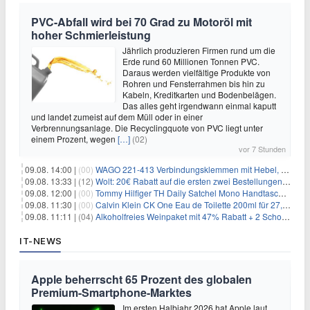
PVC-Abfall wird bei 70 Grad zu Motoröl mit
hoher Schmierleistung
Jährlich produzieren Firmen rund um die
Erde rund 60 Millionen Tonnen PVC.
Daraus werden vielfältige Produkte von
Rohren und Fensterrahmen bis hin zu
Kabeln, Kreditkarten und Bodenbelägen.
Das alles geht irgendwann einmal kaputt
und landet zumeist auf dem Müll oder in einer
Verbrennungsanlage. Die Recyclingquote von PVC liegt unter
einem Prozent, wegen
[…]
(02)
vor 7 Stunden
09.08. 14:00 |
(00)
WAGO 221-413 Verbindungsklemmen mit Hebel, 50 Stück für 14,99€
09.08. 13:33 |
(12)
Wolt: 20€ Rabatt auf die ersten zwei Bestellungen für Neukunden
09.08. 12:00 |
(00)
Tommy Hilfiger TH Daily Satchel Mono Handtasche für 73,97€
09.08. 11:30 |
(00)
Calvin Klein CK One Eau de Toilette 200ml für 27,99€
09.08. 11:11 |
(04)
Alkoholfreies Weinpaket mit 47% Rabatt + 2 Schott Zwiesel Gläser GRATIS für 29,99€
IT-NEWS
Apple beherrscht 65 Prozent des globalen
Premium-Smartphone-Marktes
Im ersten Halbjahr 2026 hat Apple laut