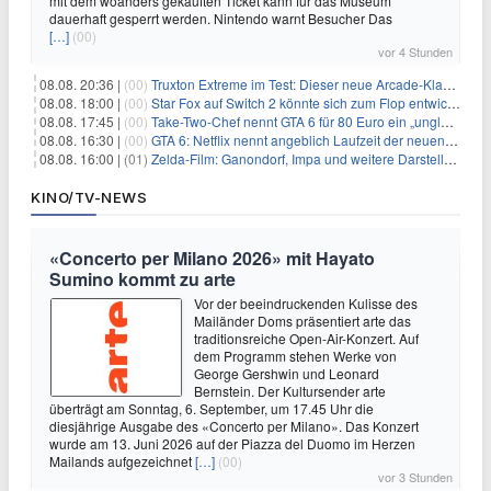
mit dem woanders gekauften Ticket kann für das Museum
dauerhaft gesperrt werden. Nintendo warnt Besucher Das
[…]
(00)
vor 4 Stunden
08.08. 20:36 |
(00)
Truxton Extreme im Test: Dieser neue Arcade-Klassiker verzeiht dir gar nichts
08.08. 18:00 |
(00)
Star Fox auf Switch 2 könnte sich zum Flop entwickeln
08.08. 17:45 |
(00)
Take-Two-Chef nennt GTA 6 für 80 Euro ein „unglaubliches Schnäppchen“
08.08. 16:30 |
(00)
GTA 6: Netflix nennt angeblich Laufzeit der neuen Gameplay-Präsentation
08.08. 16:00 |
(01)
Zelda-Film: Ganondorf, Impa und weitere Darsteller sollen feststehen
KINO/TV-NEWS
«Concerto per Milano 2026» mit Hayato
Sumino kommt zu arte
Vor der beeindruckenden Kulisse des
Mailänder Doms präsentiert arte das
traditionsreiche Open-Air-Konzert. Auf
dem Programm stehen Werke von
George Gershwin und Leonard
Bernstein. Der Kultursender arte
überträgt am Sonntag, 6. September, um 17.45 Uhr die
diesjährige Ausgabe des «Concerto per Milano». Das Konzert
wurde am 13. Juni 2026 auf der Piazza del Duomo im Herzen
Mailands aufgezeichnet
[…]
(00)
vor 3 Stunden