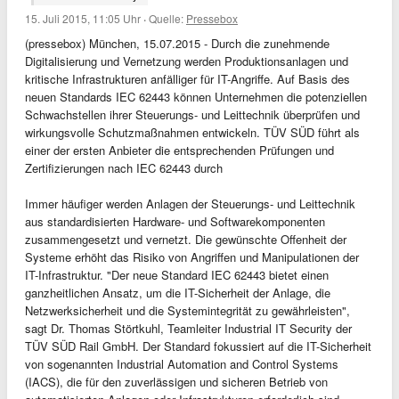
15. Juli 2015, 11:05 Uhr
·
Quelle:
Pressebox
(pressebox) München, 15.07.2015 - Durch die zunehmende
Digitalisierung und Vernetzung werden Produktionsanlagen und
kritische Infrastrukturen anfälliger für IT-Angriffe. Auf Basis des
neuen Standards IEC 62443 können Unternehmen die potenziellen
Schwachstellen ihrer Steuerungs- und Leittechnik überprüfen und
wirkungsvolle Schutzmaßnahmen entwickeln. TÜV SÜD führt als
einer der ersten Anbieter die entsprechenden Prüfungen und
Zertifizierungen nach IEC 62443 durch
Immer häufiger werden Anlagen der Steuerungs- und Leittechnik
aus standardisierten Hardware- und Softwarekomponenten
zusammengesetzt und vernetzt. Die gewünschte Offenheit der
Systeme erhöht das Risiko von Angriffen und Manipulationen der
IT-Infrastruktur. "Der neue Standard IEC 62443 bietet einen
ganzheitlichen Ansatz, um die IT-Sicherheit der Anlage, die
Netzwerksicherheit und die Systemintegrität zu gewährleisten",
sagt Dr. Thomas Störtkuhl, Teamleiter Industrial IT Security der
TÜV SÜD Rail GmbH. Der Standard fokussiert auf die IT-Sicherheit
von sogenannten Industrial Automation and Control Systems
(IACS), die für den zuverlässigen und sicheren Betrieb von