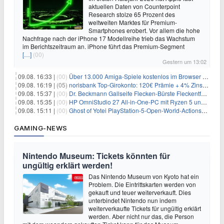
aktuellen Daten von Counterpoint
Research stolze 65 Prozent des
weltweiten Marktes für Premium-
Smartphones erobert. Vor allem die hohe
Nachfrage nach der iPhone 17 Modellreihe trieb das Wachstum
im Berichtszeitraum an. iPhone führt das Premium-Segment
[…]
(00)
Gestern um 13:02
09.08. 16:33 |
(00)
Über 13.000 Amiga-Spiele kostenlos im Browser spielen
09.08. 16:19 |
(05)
norisbank Top-Girokonto: 120€ Prämie + 4% Zinsen p.a. (6 Monate)
09.08. 15:37 |
(00)
Dr. Beckmann Gallseife Flecken-Bürste Fleckentferner 250 ml für 1,25€
09.08. 15:35 |
(00)
HP OmniStudio 27 All-in-One-PC mit Ryzen 5 und 1 TB SSD für 699€
09.08. 15:11 |
(00)
Ghost of Yotei PlayStation-5-Open-World-Actionspiel für 55,65€
GAMING-NEWS
Nintendo Museum: Tickets könnten für
ungültig erklärt werden!
Das Nintendo Museum von Kyoto hat ein
Problem. Die Eintrittskarten werden von
gekauft und teuer weiterverkauft. Dies
unterbindet Nintendo nun indem
weiterverkaufte Tickets für ungültig erklärt
werden. Aber nicht nur das, die Person