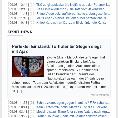
09.08. 12:44 |
(00)
TLC zeigt spektakuläre Notfälle aus der Perspektive der Patienten
09.08. 12:18 |
(00)
Das Erste wiederholt «Die Tote vom Jakobsweg»
09.08. 11:43 |
(00)
Prime Video setzt auf koreanische Liebesgeschichte
09.08. 11:18 |
(00)
«37°Leben» startet Dreiteiler über persönliche Neuanfänge
09.08. 10:43 |
(00)
Khloé Kardashian lädt zum Blick hinter die Kulissen ihres Freundeskreises
SPORT-NEWS
Perfekter Einstand: Torhüter ter Stegen siegt
mit Ajax
Zwolle (dpa) - Marc-André ter Stegen hat
einen perfekten Einstand bei Ajax
Amsterdam gefeiert. Auch dank eines
späten Treffers des Ex-Dortmunders
Julian Brandt in der 5. Minute der
Nachspielzeit gewann der 34-Jährige mit
seinem neuen Team zum Auftakt der niederländischen Fußball-
Meisterschaft bei PEC Zwolle mit 2: 0 (0: 0). Brandt war erst in der
61.
[…]
(00)
vor 8 Minuten
09.08. 11:38 |
(01)
Schmutzkampagne gegen Infantino? FIFA schaltet auf Angriff
09.08. 10:41 |
(00)
Kein «Arschtritt» nötig: Märtens und die Rückkehr nach Paris
09.08. 03:41 |
(00)
Messi reist zur Trauerfeier seines Vaters nach Argentinien
08.08. 19:27 |
(02)
Frauen-Tour vor Finale mit Sekundenkrimi: Vollering in Gelb