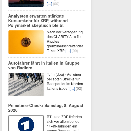
[…]
(00)
Analysten erwarten stärkste
Kursumkehr für XRP, während
Polymarket skeptisch bleibt
Nach der Verzögerung
des CLARITY Acts fiel
Ripples
grenzüberschreitender
Token XRP
[…]
(00)
Autofahrer fährt in Italien in Gruppe
von Radlern
Turin (dpa) - Auf einer
beliebten Strecke für
Radsportler im Norden
Italiens ist der
[…]
(02)
Primetime-Check: Samstag, 8. August
2026
RTL und ZDF lieferten
sich vor allem bei den
14-49-Jährigen ein
enges Rennen - auf