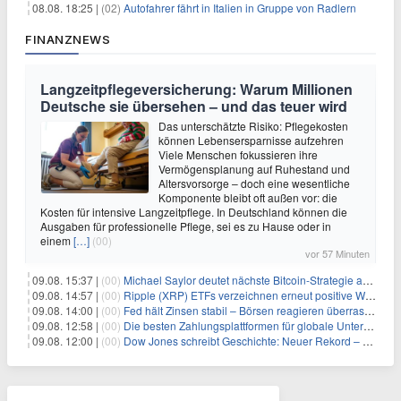
08.08. 18:25 |
(02)
Autofahrer fährt in Italien in Gruppe von Radlern
FINANZNEWS
Langzeitpflegeversicherung: Warum Millionen
Deutsche sie übersehen – und das teuer wird
Das unterschätzte Risiko: Pflegekosten
können Lebensersparnisse aufzehren
Viele Menschen fokussieren ihre
Vermögensplanung auf Ruhestand und
Altersvorsorge – doch eine wesentliche
Komponente bleibt oft außen vor: die
Kosten für intensive Langzeitpflege. In Deutschland können die
Ausgaben für professionelle Pflege, sei es zu Hause oder in
einem
[…]
(00)
vor 57 Minuten
09.08. 15:37 |
(00)
Michael Saylor deutet nächste Bitcoin-Strategie an: Analysten erwarten weiteren Verkauf
09.08. 14:57 |
(00)
Ripple (XRP) ETFs verzeichnen erneut positive Woche, doch neue Bedenken tauchen auf
09.08. 14:00 |
(00)
Fed hält Zinsen stabil – Börsen reagieren überraschend volatil
09.08. 12:58 |
(00)
Die besten Zahlungsplattformen für globale Unternehmen im Jahr 2026
09.08. 12:00 |
(00)
Dow Jones schreibt Geschichte: Neuer Rekord – und Amazon knackt die nächste Billionen-Marke