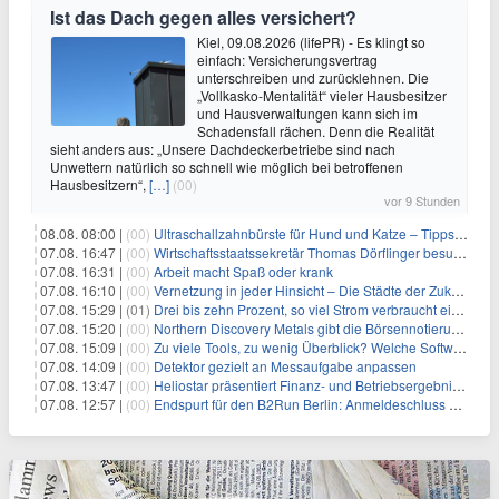
Ist das Dach gegen alles versichert?
Kiel, 09.08.2026 (lifePR) - Es klingt so
einfach: Versicherungsvertrag
unterschreiben und zurücklehnen. Die
„Vollkasko-Mentalität“ vieler Hausbesitzer
und Hausverwaltungen kann sich im
Schadensfall rächen. Denn die Realität
sieht anders aus: „Unsere Dachdeckerbetriebe sind nach
Unwettern natürlich so schnell wie möglich bei betroffenen
Hausbesitzern“,
[…]
(00)
vor 9 Stunden
08.08. 08:00 |
(00)
Ultraschallzahnbürste für Hund und Katze – Tipps zur erfolgreichen Eingewöhnung
07.08. 16:47 |
(00)
Wirtschaftsstaatssekretär Thomas Dörflinger besucht Handwerksbetrieb im Kammerbezirk Freiburg
07.08. 16:31 |
(00)
Arbeit macht Spaß oder krank
07.08. 16:10 |
(00)
Vernetzung in jeder Hinsicht – Die Städte der Zukunft sind grün-blau
07.08. 15:29 |
(01)
Drei bis zehn Prozent, so viel Strom verbraucht ein Aufzug im Gebäude
07.08. 15:20 |
(00)
Northern Discovery Metals gibt die Börsennotierung an der Frankfurter Wertpapierbörse bekannt
07.08. 15:09 |
(00)
Zu viele Tools, zu wenig Überblick? Welche Software IT-Dienstleister wirklich brauchen
07.08. 14:09 |
(00)
Detektor gezielt an Messaufgabe anpassen
07.08. 13:47 |
(00)
Heliostar präsentiert Finanz- und Betriebsergebnis für das zweite Quartal 2026 mit Goldproduktion und Barreserven in Rekordhöhe
07.08. 12:57 |
(00)
Endspurt für den B2Run Berlin: Anmeldeschluss am 26. August