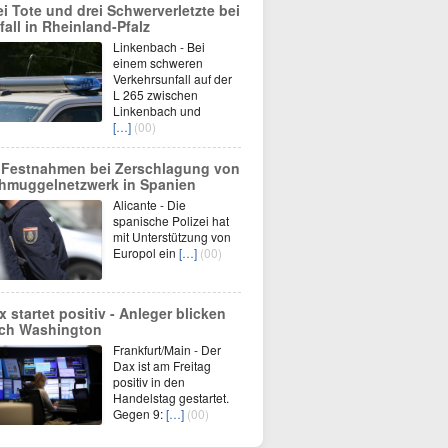
ei Tote und drei Schwerverletzte bei
fall in Rheinland-Pfalz
Linkenbach - Bei
einem schweren
Verkehrsunfall auf der
L 265 zwischen
Linkenbach und
[…]
(00)
 Festnahmen bei Zerschlagung von
hmuggelnetzwerk in Spanien
Alicante - Die
spanische Polizei hat
mit Unterstützung von
Europol ein
[…]
(00)
x startet positiv - Anleger blicken
ch Washington
Frankfurt/Main - Der
Dax ist am Freitag
positiv in den
Handelstag gestartet.
Gegen 9:
[…]
(00)