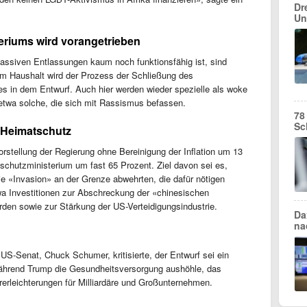
Dr
Un
eriums wird vorangetrieben
assiven Entlassungen kaum noch funktionsfähig ist, sind
m Haushalt wird der Prozess der Schließung des
 es in dem Entwurf. Auch hier werden wieder spezielle als woke
 etwa solche, die sich mit Rassismus befassen.
78
Sc
 Heimatschutz
rstellung der Regierung ohne Bereinigung der Inflation um 13
tschutzministerium um fast 65 Prozent. Ziel davon sei es,
ie «Invasion» an der Grenze abwehrten, die dafür nötigen
a Investitionen zur Abschreckung der «chinesischen
erden sowie zur Stärkung der US-Verteidigungsindustrie.
Da
na
US-Senat, Chuck Schumer, kritisierte, der Entwurf sei ein
 Während Trump die Gesundheitsversorgung aushöhle, das
rerleichterungen für Milliardäre und Großunternehmen.