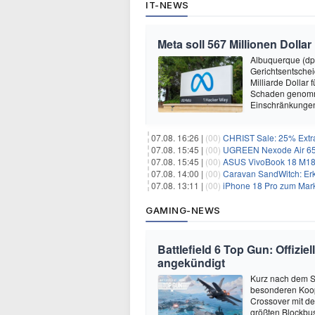
IT-NEWS
Meta soll 567 Millionen Dollar
Albuquerque (dp
Gerichtsentsche
Milliarde Dollar 
Schaden genomm
Einschränkungen 
07.08. 16:26 |
(00)
CHRIST Sale: 25% Extra
07.08. 15:45 |
(00)
UGREEN Nexode Air 65W
07.08. 15:45 |
(00)
ASUS VivoBook 18 M180
07.08. 14:00 |
(00)
Caravan SandWitch: Erk
07.08. 13:11 |
(00)
iPhone 18 Pro zum Mark
GAMING-NEWS
Battlefield 6 Top Gun: Offizie
angekündigt
Kurz nach dem Sta
besonderen Kooper
Crossover mit de
größten Blockbus