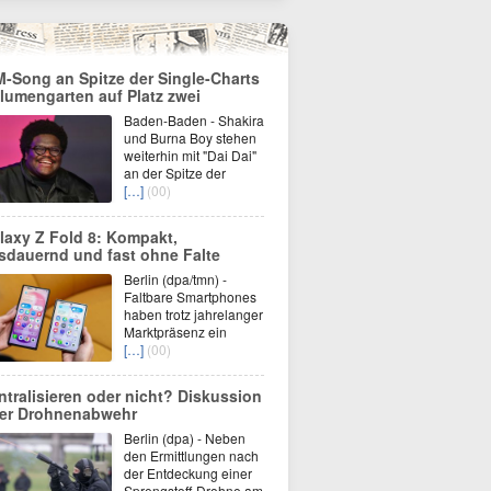
-Song an Spitze der Single-Charts
Blumengarten auf Platz zwei
Baden-Baden - Shakira
und Burna Boy stehen
weiterhin mit "Dai Dai"
an der Spitze der
[…]
(00)
laxy Z Fold 8: Kompakt,
sdauernd und fast ohne Falte
Berlin (dpa/tmn) -
Faltbare Smartphones
haben trotz jahrelanger
Marktpräsenz ein
[…]
(00)
ntralisieren oder nicht? Diskussion
er Drohnenabwehr
Berlin (dpa) - Neben
den Ermittlungen nach
der Entdeckung einer
Sprengstoff-Drohne am