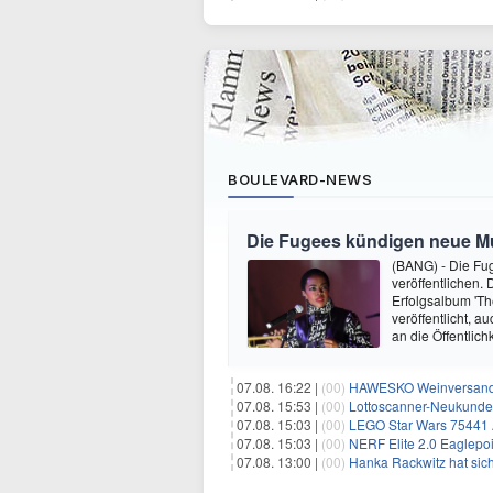
BOULEVARD-NEWS
Die Fugees kündigen neue Mus
(BANG) - Die Fug
veröffentlichen. 
Erfolgsalbum 'Th
veröffentlicht, 
an die Öffentlich
07.08. 16:22 |
(00)
HAWESKO Weinversand: 
07.08. 15:53 |
(00)
Lottoscanner-Neukunden
07.08. 15:03 |
(00)
LEGO Star Wars 75441 A
07.08. 15:03 |
(00)
NERF Elite 2.0 Eaglepoi
07.08. 13:00 |
(00)
Hanka Rackwitz hat sich