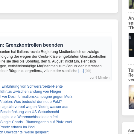
An
sp
'T
tum: Grenzkontrollen beenden
panien hat Italiens rechte Regierung Medienberichten zufolge
endigung der wegen der Ceuta-Krise eingeführten Grenzkontrollen
llte sie dies bis Sonntag, den 9. August, nicht tun, sieht sich
en, verhältnismäßige Maßnahmen zum Schutz der Interessen
To
ner Bürger zu ergreifen», zitierte der staatliche
[…]
(00)
Re
vor 9 Minuten
ve
n Einführung von Schwerarbeiter-Rente
führt zu Zwischenlandung von Flieger
nt vor Desinformationskampagne gegen Merz
-Arabien: Was bedeutet der neue Pakt?
ntagsfahrverbot wegen Niedrigwasser aus
r Beschränkung von US-Geburtsrecht
 gibt tote Wehrmachtssoldaten frei
Single-Charts - Blumengarten auf Platz zwei
Preetz ertrank im Pool
Suc
h Unwetter teilweise gesperrt