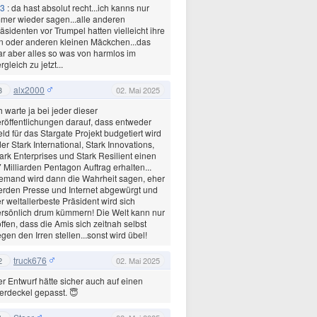
3
: da hast absolut recht...ich kanns nur
mer wieder sagen...alle anderen
äsidenten vor Trumpel hatten vielleicht ihre
n oder anderen kleinen Mäckchen...das
r aber alles so was von harmlos im
rgleich zu jetzt...
alx2000
3
02. Mai 2025
h warte ja bei jeder dieser
röffentlichungen darauf, dass entweder
ld für das Stargate Projekt budgetiert wird
er Stark International, Stark Innovations,
ark Enterprises und Stark Resilient einen
 Milliarden Pentagon Auftrag erhalten...
emand wird dann die Wahrheit sagen, eher
rden Presse und Internet abgewürgt und
r weltallerbeste Präsident wird sich
rsönlich drum kümmern! Die Welt kann nur
ffen, dass die Amis sich zeitnah selbst
gen den Irren stellen...sonst wird übel!
truck676
2
02. Mai 2025
r Entwurf hätte sicher auch auf einen
erdeckel gepasst. 😇