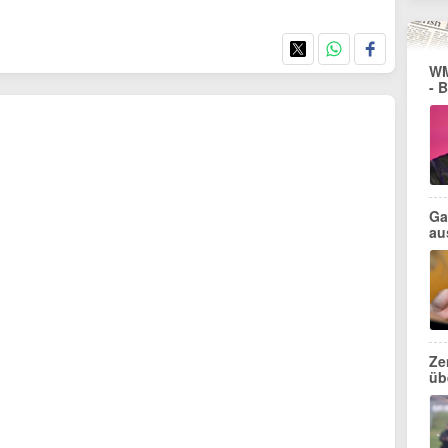
WM
- 
Ga
au
Ze
üb