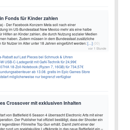
 in Fonds für Kinder zahlen
a) - Der Facebook-Konzern Meta soll nach einer
idung im US-Bundesstaat New Mexico mehr als eine halbe
für Hilfen an Kinder zahlen, die durch Nutzung sozialer Medien
en haben. Zudem müssen in dem Bundesstaat zusätzliche
für Nutzer im Alter unter 18 Jahren eingeführt werden:
[…]
(00)
vor 1 Stunde
-Rabatt auf Last Pieces bei Schmuck & Uhren
 USB-C-Ladegerät mit GaN-Technik für 24,99€
7HA 18-Zoll-Notebook (Ryzen 7, 16GB) für 734,57€
undungsabenteuer ab 13.08. gratis im Epic Games Store
tstart möglicherweise nur begrenzt verfügbar
lles Crossover mit exklusiven Inhalten
rt von Battlefield 6 Season 4 überrascht Electronic Arts mit einer
ation. Der Publisher hat offiziell bestätigt, dass der Shooter ein
r legendären Filmreihe Top Gun erhält. Damit zieht einer der
ter rund um spektakuläre Luftkämpfe in das neue Battlefield ein –