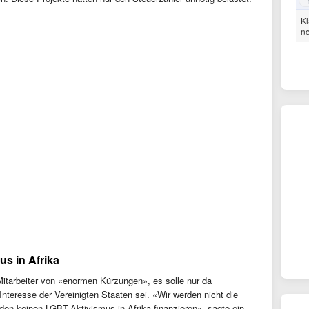
Kl
no
us in Afrika
Mitarbeiter von «enormen Kürzungen», es solle nur da
Interesse der Vereinigten Staaten sei. «Wir werden nicht die
den keinen LGBT-Aktivismus in Afrika finanzieren», sagte ein