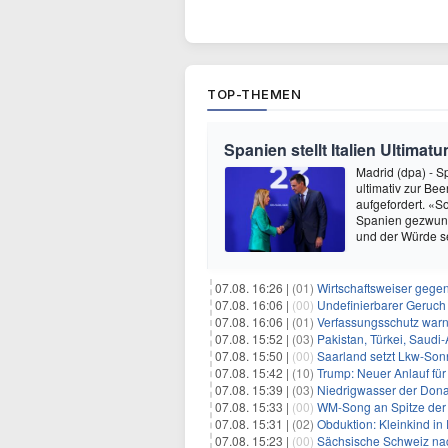
TOP-THEMEN
Spanien stellt Italien Ultima
Madrid (dpa) - S
ultimativ zur Be
aufgefordert. «So
Spanien gezwung
und der Würde sei
07.08. 16:26 |
(01)
Wirtschaftsweiser gege
07.08. 16:06 |
(00)
Undefinierbarer Geruch 
07.08. 16:06 |
(01)
Verfassungsschutz war
07.08. 15:52 |
(03)
Pakistan, Türkei, Saudi
07.08. 15:50 |
(00)
Saarland setzt Lkw-Son
07.08. 15:42 |
(10)
Trump: Neuer Anlauf fü
07.08. 15:39 |
(03)
Niedrigwasser der Donau
07.08. 15:33 |
(00)
WM-Song an Spitze der 
07.08. 15:31 |
(02)
Obduktion: Kleinkind in 
07.08. 15:23 |
(00)
Sächsische Schweiz nac