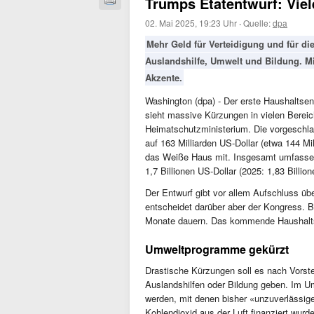
Trumps Etatentwurf: Vie
02. Mai 2025, 19:23 Uhr
·
Quelle:
dpa
Mehr Geld für Verteidigung und für di
Auslandshilfe, Umwelt und Bildung. Mi
Akzente.
Washington (dpa) - Der erste Haushaltse
sieht massive Kürzungen in vielen Bereic
Heimatschutzministerium. Die vorgeschla
auf 163 Milliarden US-Dollar (etwa 144 Mil
das Weiße Haus mit. Insgesamt umfassen 
1,7 Billionen US-Dollar (2025: 1,83 Billio
Der Entwurf gibt vor allem Aufschluss ü
entscheidet darüber aber der Kongress. Bi
Monate dauern. Das kommende Haushalts
Umweltprogramme gekürzt
Drastische Kürzungen soll es nach Vorst
Auslandshilfen oder Bildung geben. Im Umw
werden, mit denen bisher «unzuverlässige
Kohlendioxid aus der Luft finanziert wurd