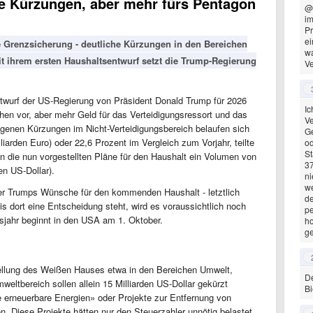
le Kürzungen, aber mehr fürs Pentagon
@
im
Pr
ei
e Grenzsicherung - deutliche Kürzungen in den Bereichen
wa
t ihrem ersten Haushaltsentwurf setzt die Trump-Regierung
Ve
ntwurf der US-Regierung von Präsident Donald Trump für 2026
Ic
hen vor, aber mehr Geld für das Verteidigungsressort und das
Ve
genen Kürzungen im Nicht-Verteidigungsbereich belaufen sich
Ge
liarden Euro) oder 22,6 Prozent im Vergleich zum Vorjahr, teilte
od
St
die nun vorgestellten Pläne für den Haushalt ein Volumen von
37
nen US-Dollar).
ni
we
ber Trumps Wünsche für den kommenden Haushalt - letztlich
de
s dort eine Entscheidung steht, wird es voraussichtlich noch
pe
jahr beginnt in den USA am 1. Oktober.
ho
ge
ellung des Weißen Hauses etwa in den Bereichen Umwelt,
De
eltbereich sollen allein 15 Milliarden US-Dollar gekürzt
Bi
 erneuerbare Energien» oder Projekte zur Entfernung von
en. Diese Projekte hätten nur den Steuerzahler unnötig belastet.