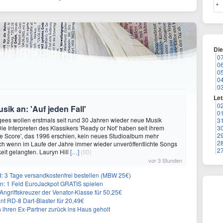
Di
0
0
0
0
0
Let
0
ik an: 'Auf jeden Fall'
0
ees wollen erstmals seit rund 30 Jahren wieder neue Musik
3
Die Interpreten des Klassikers 'Ready or Not' haben seit ihrem
3
2
e Score', das 1996 erschien, kein neues Studioalbum mehr
2
auch wenn im Laufe der Jahre immer wieder unveröffentlichte Songs
2
keit gelangten. Lauryn Hill
[…]
(00)
vor 3 Stunden
3 Tage versandkostenfrei bestellen (MBW 25€)
: 1 Feld EuroJackpot GRATIS spielen
ngriffskreuzer der Venator-Klasse für 50,25€
nt RD-8 Dart-Blaster für 20,49€
 ihren Ex-Partner zurück ins Haus geholt