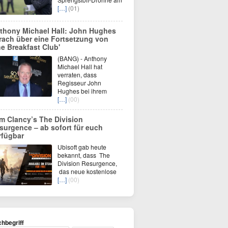
[…]
(01)
thony Michael Hall: John Hughes
rach über eine Fortsetzung von
he Breakfast Club'
(BANG) - Anthony
Michael Hall hat
verraten, dass
Regisseur John
Hughes bei ihrem
[…]
(00)
m Clancy’s The Division
surgence – ab sofort für euch
rfügbar
Ubisoft gab heute
bekannt, dass The
Division Resurgence,
das neue kostenlose
[…]
(00)
hbegriff