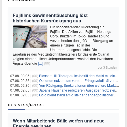
Fujifilms Gewinnenttäuschung löst
historischen Kursrückgang aus
Ein schockierender Rückschlag für
Fujifilm Die Aktien von Fujifilm Holdings
Corp. stürzten im Tokio-Handel ab und
verzeichneten den größten Rückgang an
einem einzigen Tag in der
Unternehmensgeschichte. Die
Ergebnisse des Medizintechnikherstellers für das erste Quartal
zeigten eine deutliche Unterperformance, was bei den Investoren
Ängste über die
[…]
(00)
vor 3 Stunden
07.08. 03:05 |
(00)
BlossomHill Therapeutics betritt den Markt mit einem IPO-Boost von 150 Millionen Dollar
07.08. 02:35 |
(00)
Optionen nutzen, um von der Ertragsvolatilität zu profitieren
07.08. 02:35 |
(00)
Yen-Rückgang: Spekulationen über weitere Marktinterventionen nehmen zu
07.08. 02:05 |
(00)
Japans Haushalte reduzieren Ausgaben trotz steigender Löhne: Ein Warnsignal für das Wachstum
07.08. 02:05 |
(00)
Gold bleibt stabil amid steigender geopolitischer Spannungen im Persischen Golf
BUSINESS/PRESSE
Wenn Mitarbeitende Bälle werfen und neue
Energie gewinnen