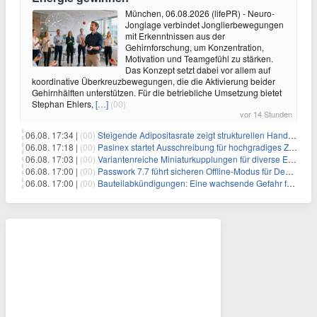
München, 06.08.2026 (lifePR) - Neuro-
Jonglage verbindet Jonglierbewegungen
mit Erkenntnissen aus der
Gehirnforschung, um Konzentration,
Motivation und Teamgefühl zu stärken.
Das Konzept setzt dabei vor allem auf
koordinative Überkreuzbewegungen, die die Aktivierung beider
Gehirnhälften unterstützen. Für die betriebliche Umsetzung bietet
Stephan Ehlers,
[…]
(00)
vor 14 Stunden
06.08. 17:34 |
(00)
Steigende Adipositasrate zeigt strukturellen Handlungsbedarf bei der Ernährung schulpflichtiger Kinder
06.08. 17:18 |
(00)
Pasinex startet Ausschreibung für hochgradiges Zinksulfidkonzentrat mit Germanium- und Silbergehalten und stellt ein Betriebsupdate bereit
06.08. 17:03 |
(00)
Variantenreiche Miniaturkupplungen für diverse Einsatzbereiche
06.08. 17:00 |
(00)
Passwork 7.7 führt sicheren Offline-Modus für Desktop- und Mobile-Apps ein
06.08. 17:00 |
(00)
Bauteilabkündigungen: Eine wachsende Gefahr für industrielle Elektroniksysteme