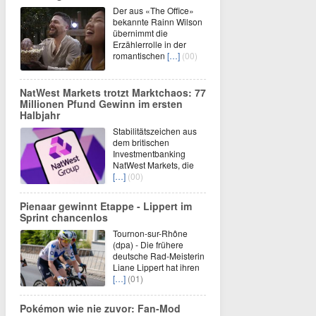
Der aus «The Office»
bekannte Rainn Wilson
übernimmt die
Erzählerrolle in der
romantischen
[…]
(00)
NatWest Markets trotzt Marktchaos: 77
Millionen Pfund Gewinn im ersten
Halbjahr
Stabilitätszeichen aus
dem britischen
Investmentbanking
NatWest Markets, die
[…]
(00)
Pienaar gewinnt Etappe - Lippert im
Sprint chancenlos
Tournon-sur-Rhône
(dpa) - Die frühere
deutsche Rad-Meisterin
Liane Lippert hat ihren
[…]
(01)
Pokémon wie nie zuvor: Fan-Mod