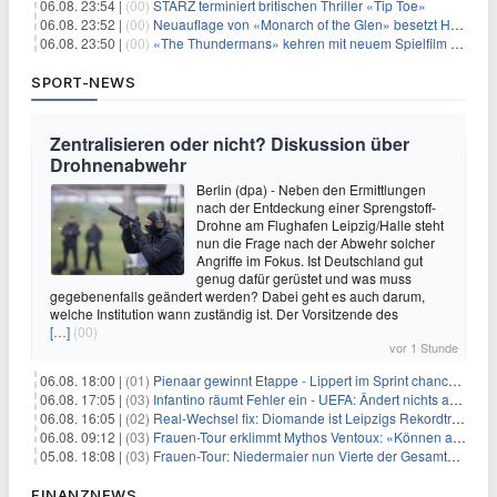
06.08. 23:54 |
(00)
STARZ terminiert britischen Thriller «Tip Toe»
06.08. 23:52 |
(00)
Neuauflage von «Monarch of the Glen» besetzt Hauptrollen
06.08. 23:50 |
(00)
«The Thundermans» kehren mit neuem Spielfilm zurück
SPORT-NEWS
Zentralisieren oder nicht? Diskussion über
Drohnenabwehr
Berlin (dpa) - Neben den Ermittlungen
nach der Entdeckung einer Sprengstoff-
Drohne am Flughafen Leipzig/Halle steht
nun die Frage nach der Abwehr solcher
Angriffe im Fokus. Ist Deutschland gut
genug dafür gerüstet und was muss
gegebenenfalls geändert werden? Dabei geht es auch darum,
welche Institution wann zuständig ist. Der Vorsitzende des
[…]
(00)
vor 1 Stunde
06.08. 18:00 |
(01)
Pienaar gewinnt Etappe - Lippert im Sprint chancenlos
06.08. 17:05 |
(03)
Infantino räumt Fehler ein - UEFA: Ändert nichts an Boykott
06.08. 16:05 |
(02)
Real-Wechsel fix: Diomande ist Leipzigs Rekordtransfer
06.08. 09:12 |
(03)
Frauen-Tour erklimmt Mythos Ventoux: «Können alles schaffen»
05.08. 18:08 |
(03)
Frauen-Tour: Niedermaier nun Vierte der Gesamtwertung
FINANZNEWS