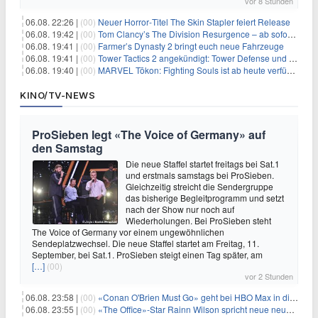
vor 8 Stunden
06.08. 22:26 |
(00)
Neuer Horror‑Titel The Skin Stapler feiert Release
06.08. 19:42 |
(00)
Tom Clancy’s The Division Resurgence – ab sofort für euch verfügbar
06.08. 19:41 |
(00)
Farmer’s Dynasty 2 bringt euch neue Fahrzeuge
06.08. 19:41 |
(00)
Tower Tactics 2 angekündigt: Tower Defense und Deckbuilding Kombo kehrt zurück
06.08. 19:40 |
(00)
MARVEL Tōkon: Fighting Souls ist ab heute verfügbar
KINO/TV-NEWS
ProSieben legt «The Voice of Germany» auf
den Samstag
Die neue Staffel startet freitags bei Sat.1
und erstmals samstags bei ProSieben.
Gleichzeitig streicht die Sendergruppe
das bisherige Begleitprogramm und setzt
nach der Show nur noch auf
Wiederholungen. Bei ProSieben steht
The Voice of Germany vor einem ungewöhnlichen
Sendeplatzwechsel. Die neue Staffel startet am Freitag, 11.
September, bei Sat.1. ProSieben steigt einen Tag später, am
[…]
(00)
vor 2 Stunden
06.08. 23:58 |
(00)
«Conan O'Brien Must Go» geht bei HBO Max in die dritte Runde
06.08. 23:55 |
(00)
«The Office»-Star Rainn Wilson spricht neue neuseeländische Serie «Settling»