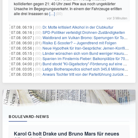
kollidierten gegen 21: 40 Uhr zwei Pkw aus noch ungeklärter
Ursache im Begegnungsverkehr. In einem der Fahrzeuge erlitten
alle drei Insassen so
[…]
(00)
vor 3 Minuten
07.08. 06:19 |
(00)
Dr. Motte kritisiert Alkohol in der Clubkultur
07.08. 06:16 |
(00)
SPD-Politiker verteidigt Drohnen-Zuständigkeiten
07.08. 06:07 |
(00)
Waldbrand am Vulkan Bromo: Sperrungen für Touristen
07.08. 06:00 |
(01)
Risiko E-Scooter? – Jugendtrend mit Folgen
07.08. 05:56 |
(00)
Neue Hypothek für Iran-Gespräche: Jemen-Konflikt eskaliert
07.08. 05:15 |
(00)
Länder wünschen sich vom Bund weniger Hauruck-Gesetzgebung
07.08. 04:30 |
(00)
Spanien im Finsternis-Fieber: Balkonplätze für 700 Euro
07.08. 04:00 |
(01)
Bund stockt "KI-Gigafactory"-Förderung auf eine Milliarde Euro auf
07.08. 03:05 |
(00)
Latigo Biotherapeutics sichert sich 345,6 Millionen Dollar in einer erhöhten IPO und ebnet den Weg für nicht-opioide Schmerztherapie
07.08. 03:05 |
(00)
Anwars Tochter tritt von der Parteiführung zurück und hebt politische Turbulenzen hervor
BOULEVARD-NEWS
Karol G holt Drake und Bruno Mars für neues