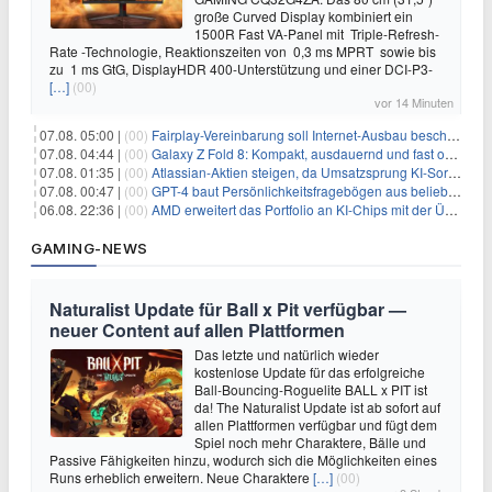
große Curved Display kombiniert ein
1500R Fast VA-Panel mit Triple-Refresh-
Rate -Technologie, Reaktionszeiten von 0,3 ms MPRT sowie bis
zu 1 ms GtG, DisplayHDR 400-Unterstützung und einer DCI-P3-
[…]
(00)
vor 14 Minuten
07.08. 05:00 |
(00)
Fairplay-Vereinbarung soll Internet-Ausbau beschleunigen
07.08. 04:44 |
(00)
Galaxy Z Fold 8: Kompakt, ausdauernd und fast ohne Falte
07.08. 01:35 |
(00)
Atlassian-Aktien steigen, da Umsatzsprung KI-Sorgen dämpft
07.08. 00:47 |
(00)
GPT-4 baut Persönlichkeitsfragebögen aus beliebigen Texten und sagt Antworten voraus
06.08. 22:36 |
(00)
AMD erweitert das Portfolio an KI-Chips mit der Übernahme von Taalas
GAMING-NEWS
Naturalist Update für Ball x Pit verfügbar —
neuer Content auf allen Plattformen
Das letzte und natürlich wieder
kostenlose Update für das erfolgreiche
Ball-Bouncing-Roguelite BALL x PIT ist
da! The Naturalist Update ist ab sofort auf
allen Plattformen verfügbar und fügt dem
Spiel noch mehr Charaktere, Bälle und
Passive Fähigkeiten hinzu, wodurch sich die Möglichkeiten eines
Runs erheblich erweitern. Neue Charaktere
[…]
(00)