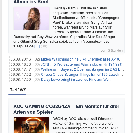
Album ins Boot
(BANG) - Karol G hat die mit Stars
gespickte Trackliste ihres sechsten
Studioalbums veröffentlicht. "Champagne
Papi" Drake ist auf dem Song 'Ahí' zu
hören, während Bruno Mars auf 'Still'
mitwirkt. Außerdem sind Judeline und
Rusowsky auf 'Bby Wow' zu hören. Cigarettes After Sex-Sänger
und Gitarrist Greg Gonzalez spielt auf dem Albumabschluss
'Después de
[…]
(00)
vor 13 Stunden
06.08. 20:46 |
(02)
Midea Waschmaschine 8 kg Energieklasse A-10% 1400 U/Min für 289,97€
06.08. 18:33 |
(00)
JONR T5 Pro Saug- und Wischroboter für 194,99€
06.08. 17:47 |
(00)
Wellness in Bayern: 2 Übernachtungen im DAS LUDWIG Sports Resort inkl. HP + Wellness ab 174€ p.P.
06.08. 17:02 |
(00)
Chupa Chups Stranger Things Eimer 150 Lutscher für 21,95€
06.08. 17:00 |
(00)
Daisy Lowe bringt ihr zweites Kind zur Welt
IT-NEWS
AOC GAMING CQ32G4ZA – Ein Monitor für drei
Arten von Spielen
AGON by AOC, die weltweit führende
Marke für Gaming-Monitore, erweitert
sein G4-Gaming-Sortiment um den AOC
GAMING CQ32G4ZA. Das 80 cm (31,5“)