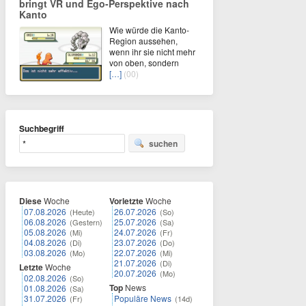
bringt VR und Ego-Perspektive nach
Kanto
Wie würde die Kanto-
Region aussehen,
wenn ihr sie nicht mehr
von oben, sondern
[…]
(00)
Suchbegriff
suchen
Diese
Woche
Vorletzte
Woche
07.08.2026
26.07.2026
(Heute)
(So)
06.08.2026
25.07.2026
(Gestern)
(Sa)
05.08.2026
24.07.2026
(Mi)
(Fr)
04.08.2026
23.07.2026
(Di)
(Do)
03.08.2026
22.07.2026
(Mo)
(Mi)
21.07.2026
(Di)
Letzte
Woche
20.07.2026
(Mo)
02.08.2026
(So)
Top
News
01.08.2026
(Sa)
31.07.2026
Populäre News
(Fr)
(14d)