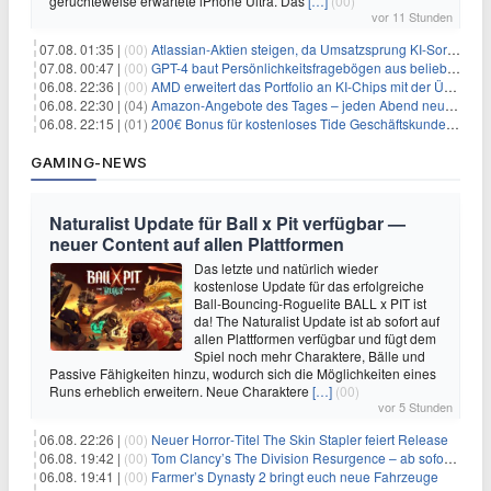
gerüchteweise erwartete iPhone Ultra. Das
[…]
(00)
vor 11 Stunden
07.08. 01:35 |
(00)
Atlassian-Aktien steigen, da Umsatzsprung KI-Sorgen dämpft
07.08. 00:47 |
(00)
GPT-4 baut Persönlichkeitsfragebögen aus beliebigen Texten und sagt Antworten voraus
06.08. 22:36 |
(00)
AMD erweitert das Portfolio an KI-Chips mit der Übernahme von Taalas
06.08. 22:30 |
(04)
Amazon-Angebote des Tages – jeden Abend neue Deals zum Stöbern
06.08. 22:15 |
(01)
200€ Bonus für kostenloses Tide Geschäftskundenkonto
GAMING-NEWS
Naturalist Update für Ball x Pit verfügbar —
neuer Content auf allen Plattformen
Das letzte und natürlich wieder
kostenlose Update für das erfolgreiche
Ball-Bouncing-Roguelite BALL x PIT ist
da! The Naturalist Update ist ab sofort auf
allen Plattformen verfügbar und fügt dem
Spiel noch mehr Charaktere, Bälle und
Passive Fähigkeiten hinzu, wodurch sich die Möglichkeiten eines
Runs erheblich erweitern. Neue Charaktere
[…]
(00)
vor 5 Stunden
06.08. 22:26 |
(00)
Neuer Horror‑Titel The Skin Stapler feiert Release
06.08. 19:42 |
(00)
Tom Clancy’s The Division Resurgence – ab sofort für euch verfügbar
06.08. 19:41 |
(00)
Farmer’s Dynasty 2 bringt euch neue Fahrzeuge