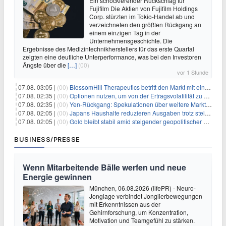
Ein schockierender Rückschlag für
Fujifilm Die Aktien von Fujifilm Holdings
Corp. stürzten im Tokio-Handel ab und
verzeichneten den größten Rückgang an
einem einzigen Tag in der
Unternehmensgeschichte. Die
Ergebnisse des Medizintechnikherstellers für das erste Quartal
zeigten eine deutliche Unterperformance, was bei den Investoren
Ängste über die
[…]
(00)
vor 1 Stunde
07.08. 03:05 |
(00)
BlossomHill Therapeutics betritt den Markt mit einem IPO-Boost von 150 Millionen Dollar
07.08. 02:35 |
(00)
Optionen nutzen, um von der Ertragsvolatilität zu profitieren
07.08. 02:35 |
(00)
Yen-Rückgang: Spekulationen über weitere Marktinterventionen nehmen zu
07.08. 02:05 |
(00)
Japans Haushalte reduzieren Ausgaben trotz steigender Löhne: Ein Warnsignal für das Wachstum
07.08. 02:05 |
(00)
Gold bleibt stabil amid steigender geopolitischer Spannungen im Persischen Golf
BUSINESS/PRESSE
Wenn Mitarbeitende Bälle werfen und neue
Energie gewinnen
München, 06.08.2026 (lifePR) - Neuro-
Jonglage verbindet Jonglierbewegungen
mit Erkenntnissen aus der
Gehirnforschung, um Konzentration,
Motivation und Teamgefühl zu stärken.