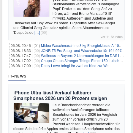
Studioalbums veröffentlicht. "Champagne
Papi" Drake ist auf dem Song 'Ahí' zu
hören, während Bruno Mars auf 'Still'
mitwirkt. Außerdem sind Judeline und
Rusowsky auf 'Bby Wow' zu hören. Cigarettes After Sex-Sänger
und Gitarrist Greg Gonzalez spielt auf dem Albumabschluss
'Después de
[…]
(00)
vor 11 Stunden
06.08. 20:46 |
(01)
Midea Waschmaschine 8 kg Energieklasse A-10% 1400 U/Min für 289,97€
06.08. 18:33 |
(00)
JONR T5 Pro Saug- und Wischroboter für 194,99€
06.08. 17:47 |
(00)
Wellness in Bayern: 2 Übernachtungen im DAS LUDWIG Sports Resort inkl. HP + Wellness ab 174€ p.P.
06.08. 17:02 |
(00)
Chupa Chups Stranger Things Eimer 150 Lutscher für 21,95€
06.08. 17:00 |
(00)
Daisy Lowe bringt ihr zweites Kind zur Welt
IT-NEWS
iPhone Ultra lässt Verkauf faltbarer
Smartphones 2026 um 20 Prozent steigen
Laut Branchenberichten werden die
weltweiten Auslieferungen faltbarer
Smartphones im Jahr 2026 im Vergleich
zum Vorjahr voraussichtlich um 20
Prozent wachsen. Hauptverantwortlich für
diesen Schub dürfte Apples erstes faltbares Smartphone sein: das