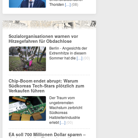
Thorsten
[…]
(08)
Sozialorganisationen warnen vor
Hitzegefahren für Obdachlose
Berlin - Angesichts der
Extremhitze in diesem
Sommer hat die
[…]
(00)
Chip-Boom endet abrupt: Warum
Südkoreas Tech-Stars plötzlich zum
Verkaufen führen
Der Traum vom
ungebremsten
Wachstum zerbricht
Südkoreas
Halbleiterindustrie
erlebt
[…]
(00)
EA soll 700 Millionen Dollar sparen –