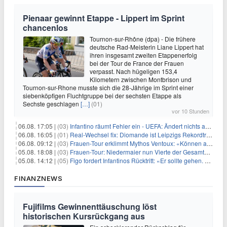
Pienaar gewinnt Etappe - Lippert im Sprint
chancenlos
Tournon-sur-Rhône (dpa) - Die frühere
deutsche Rad-Meisterin Liane Lippert hat
ihren insgesamt zweiten Etappenerfolg
bei der Tour de France der Frauen
verpasst. Nach hügeligen 153,4
Kilometern zwischen Montbrison und
Tournon-sur-Rhone musste sich die 28-Jährige im Sprint einer
siebenköpfigen Fluchtgruppe bei der sechsten Etappe als
Sechste geschlagen
[…]
(01)
vor 10 Stunden
06.08. 17:05 |
(03)
Infantino räumt Fehler ein - UEFA: Ändert nichts an Boykott
06.08. 16:05 |
(01)
Real-Wechsel fix: Diomande ist Leipzigs Rekordtransfer
06.08. 09:12 |
(03)
Frauen-Tour erklimmt Mythos Ventoux: «Können alles schaffen»
05.08. 18:08 |
(03)
Frauen-Tour: Niedermaier nun Vierte der Gesamtwertung
05.08. 14:12 |
(05)
Figo fordert Infantinos Rücktritt: «Er sollte gehen. Jetzt»
FINANZNEWS
Fujifilms Gewinnenttäuschung löst
historischen Kursrückgang aus