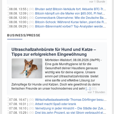
vor 1 Stunde
08.08. 13:55 |
(00)
Bhutan setzt Bitcoin-Verkäufe fort: Aktuelle BTC-Transaktionen
08.08. 12:09 |
(00)
Bitcoin kämpft um die Marke von $65.000, Pi Network gewinnt an Unterstützung
08.08. 12:00 |
(00)
Commerzbank-Übernahme: Wie die Deutsche Bank im Schatten zum großen Gewinner wird
08.08. 10:00 |
(00)
Bitcoin-Schock: Während Kurse fallen, plant die Regierung die Steuer-Bombe
08.08. 09:29 |
(00)
Bitcoin-Bärenmarkt vorbei? Top-Analysten werden optimistisch, aber die Geschichte sagt etwas anderes
BUSINESS/PRESSE
Ultraschallzahnbürste für Hund und Katze –
Tipps zur erfolgreichen Eingewöhnung
Mörfelden-Walldorf, 08.08.2026 (lifePR) -
Eine gute Mundhygiene ist für die
Gesundheit deiner Haustiere genauso
wichtig wie für deine eigene. Unsere
emmi-pet Ultraschallzahnbürste bietet
eine sanfte und effektive Lösung zur
Zahnpflege für Hunde und Katzen. Doch wie gewöhnst du deine
tierischen Freunde an unser hochmodernes und sehr
[…]
(00)
vor 7 Stunden
07.08. 16:47 |
(00)
Wirtschaftsstaatssekretär Thomas Dörflinger besucht Handwerksbetrieb im Kammerbezirk Freiburg
07.08. 16:31 |
(00)
Arbeit macht Spaß oder krank
07.08. 16:10 |
(00)
Vernetzung in jeder Hinsicht – Die Städte der Zukunft sind grün-blau
07.08. 15:29 |
(00)
Drei bis zehn Prozent, so viel Strom verbraucht ein Aufzug im Gebäude