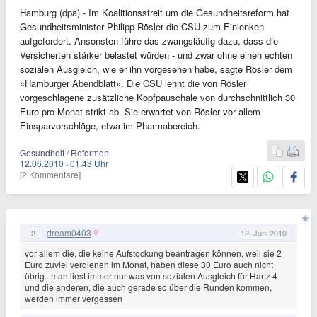
Hamburg (dpa) - Im Koalitionsstreit um die Gesundheitsreform hat
Gesundheitsminister Philipp Rösler die CSU zum Einlenken
aufgefordert. Ansonsten führe das zwangsläufig dazu, dass die
Versicherten stärker belastet würden - und zwar ohne einen echten
sozialen Ausgleich, wie er ihn vorgesehen habe, sagte Rösler dem
«Hamburger Abendblatt». Die CSU lehnt die von Rösler
vorgeschlagene zusätzliche Kopfpauschale von durchschnittlich 30
Euro pro Monat strikt ab. Sie erwartet von Rösler vor allem
Einsparvorschläge, etwa im Pharmabereich.
Gesundheit / Reformen
12.06.2010
·
01:43 Uhr
[2 Kommentare]
dream0403
2
12. Juni 2010
vor allem die, die keine Aufstockung beantragen können, weil sie 2
Euro zuviel verdienen im Monat, haben diese 30 Euro auch nicht
übrig...man liest immer nur was von sozialen Ausgleich für Hartz 4
und die anderen, die auch gerade so über die Runden kommen,
werden immer vergessen