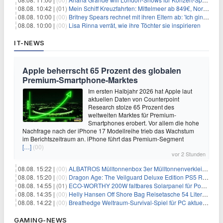
08.08. 10:42 |
(01)
Mein Schiff Kreuzfahrten: Mittelmeer ab 849€, Norwegen ab 999€ p.P.
08.08. 10:00 |
(00)
Britney Spears rechnet mit ihren Eltern ab: 'Ich ging zwei Monate lang auf die Knie und weinte'
08.08. 10:00 |
(00)
Lisa Rinna verrät, wie ihre Töchter sie inspirieren
IT-NEWS
Apple beherrscht 65 Prozent des globalen
Premium-Smartphone-Marktes
Im ersten Halbjahr 2026 hat Apple laut
aktuellen Daten von Counterpoint
Research stolze 65 Prozent des
weltweiten Marktes für Premium-
Smartphones erobert. Vor allem die hohe
Nachfrage nach der iPhone 17 Modellreihe trieb das Wachstum
im Berichtszeitraum an. iPhone führt das Premium-Segment
[…]
(00)
vor 2 Stunden
08.08. 15:22 |
(00)
ALBATROS Mülltonnenbox 3er Mülltonnenverkleidung aus Metall für 577,15€
08.08. 15:20 |
(00)
Dragon Age: The Veilguard Deluxe Edition PS5 Rollenspiel für 13,76€
08.08. 14:55 |
(01)
ECO-WORTHY 200W faltbares Solarpanel für Powerstation & Camping für 123,99€
08.08. 14:35 |
(00)
Helly Hansen Off Shore Bag Reisetasche 54 Liter für 29,99€
08.08. 14:22 |
(00)
Breathedge Weltraum-Survival-Spiel für PC aktuell kostenlos bei Steam
GAMING-NEWS