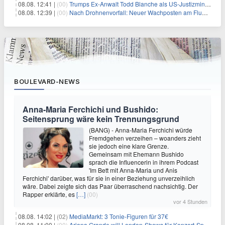
08.08. 12:41 |
(00)
Trumps Ex-Anwalt Todd Blanche als US-Justizminister bestätigt
08.08. 12:39 |
(00)
Nach Drohnenvorfall: Neuer Wachposten am Flughafen
BOULEVARD-NEWS
Anna-Maria Ferchichi und Bushido:
Seitensprung wäre kein Trennungsgrund
(BANG) - Anna-Maria Ferchichi würde
Fremdgehen verzeihen – woanders zieht
sie jedoch eine klare Grenze.
Gemeinsam mit Ehemann Bushido
sprach die Influencerin in ihrem Podcast
'Im Bett mit Anna-Maria und Anis
Ferchichi' darüber, was für sie in einer Beziehung unverzeihlich
wäre. Dabei zeigte sich das Paar überraschend nachsichtig. Der
Rapper erklärte, es
[…]
(00)
vor 4 Stunden
08.08. 14:02 |
(02)
MediaMarkt: 3 Tonie-Figuren für 37€
08.08. 11:00 |
(00)
Ariana Grande will London-Shows für Konzert-Special filmen