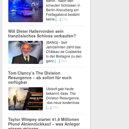
Berlin - Nach den
erneuten Schüssen in
Berlin-Kreuzberg am
Freitagabend besteht
keine
[…]
(00)
Will Dieter Hallervorden sein
französisches Schloss verkaufen?
(BANG) - Seit
Jahrzehnten zählt das
Château de Costaérès
in der Bretagne zu den
ganz
[…]
(00)
Tom Clancy’s The Division
Resurgence – ab sofort für euch
verfügbar
Ubisoft gab heute
bekannt, dass The
Division Resurgence,
das neue kostenlose
[…]
(00)
Taylor Wimpey startet 41,9 Millionen
Pfund Aktienrückkauf – was Anleger
wissen müssen