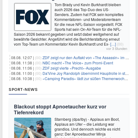
Tom Brady und Kevin Burkhardt bleiben
auch 2026 das Top-Duo des US-
Senders. Zudem hat FOX sein komplettes
Kommentatoren- und Moderatorenteam
für die neue NFL-Saison vorgestellt. FOX
Sports hat sein On-Air-Team für die NFL-
Saison 2026 bekannt gegeben und setzt dabei weitgehend auf
bewährte Gesichter. Angeführt wird die Berichterstattung erneut
vom Top-Team um Kommentator Kevin Burkhardt und Ex-
[…]
(00)
vor 3 Stunden
08.08. 12:07 |
(00)
ZDF zeigt nur den Auftakt von «The Assassin» im Fernsehen
08.08. 11:38 |
(00)
NBC macht «The Voice» zum Promi-Event
08.08. 11:06 |
(00)
ZDF zeigt vierte «Precht»-Ausgabe
08.08. 11:00 |
(00)
Da'Vine Joy Randolph übernimmt Hauptrolle in starbesetzter schwarzer Komödie
08.08. 10:38 |
(00)
«Camping Paradis» lädt zur süßen Themenwoche ein
SPORT-NEWS
Blackout stoppt Apnoetaucher kurz vor
Tiefenrekord
Starnberg (dpa/lby) - Applaus am Boot,
Applaus am Ufer – die Leistung war
grandios. Und dennoch reichte es nicht
ganz: Der Apnoetaucher Minja