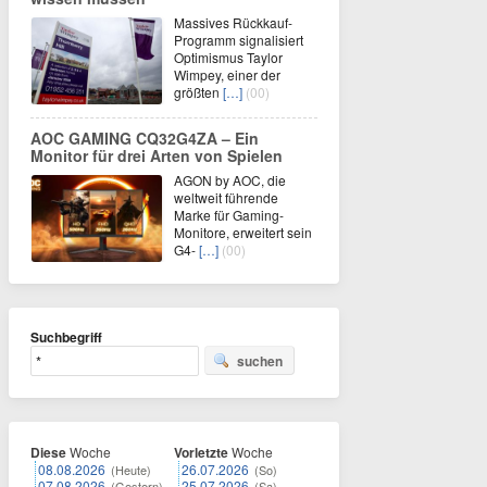
Massives Rückkauf-
Programm signalisiert
Optimismus Taylor
Wimpey, einer der
größten
[…]
(00)
AOC GAMING CQ32G4ZA – Ein
Monitor für drei Arten von Spielen
AGON by AOC, die
weltweit führende
Marke für Gaming-
Monitore, erweitert sein
G4-
[…]
(00)
Suchbegriff
suchen
Diese
Woche
Vorletzte
Woche
08.08.2026
26.07.2026
(Heute)
(So)
07.08.2026
25.07.2026
(Gestern)
(Sa)