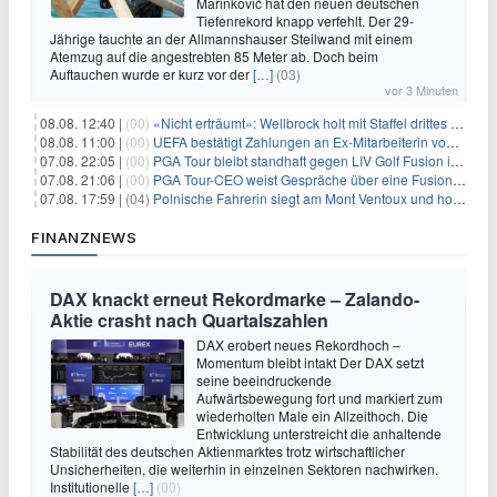
Marinković hat den neuen deutschen
Tiefenrekord knapp verfehlt. Der 29-
Jährige tauchte an der Allmannshauser Steilwand mit einem
Atemzug auf die angestrebten 85 Meter ab. Doch beim
Auftauchen wurde er kurz vor der
[…]
(03)
vor 3 Minuten
08.08. 12:40 |
(00)
«Nicht erträumt»: Wellbrock holt mit Staffel drittes EM-Gold
08.08. 11:00 |
(00)
UEFA bestätigt Zahlungen an Ex-Mitarbeiterin von Infantino
07.08. 22:05 |
(00)
PGA Tour bleibt standhaft gegen LIV Golf Fusion in einem sich wandelnden Sportumfeld
07.08. 21:06 |
(00)
PGA Tour-CEO weist Gespräche über eine Fusion mit LIV Golf zurück und bekräftigt die Wettbewerbslandschaft
07.08. 17:59 |
(04)
Polnische Fahrerin siegt am Mont Ventoux und holt Tour-Gelb
FINANZNEWS
DAX knackt erneut Rekordmarke – Zalando-
Aktie crasht nach Quartalszahlen
DAX erobert neues Rekordhoch –
Momentum bleibt intakt Der DAX setzt
seine beeindruckende
Aufwärtsbewegung fort und markiert zum
wiederholten Male ein Allzeithoch. Die
Entwicklung unterstreicht die anhaltende
Stabilität des deutschen Aktienmarktes trotz wirtschaftlicher
Unsicherheiten, die weiterhin in einzelnen Sektoren nachwirken.
Institutionelle
[…]
(00)