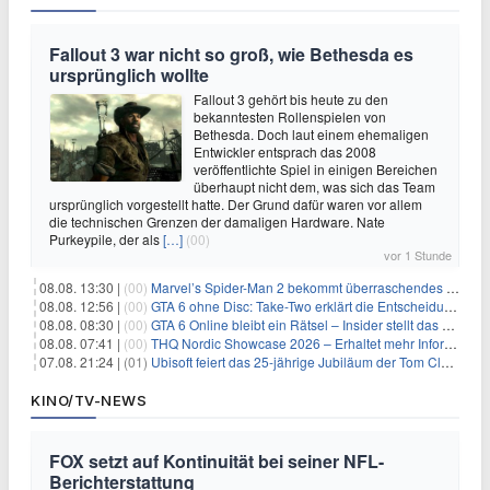
Fallout 3 war nicht so groß, wie Bethesda es
ursprünglich wollte
Fallout 3 gehört bis heute zu den
bekanntesten Rollenspielen von
Bethesda. Doch laut einem ehemaligen
Entwickler entsprach das 2008
veröffentlichte Spiel in einigen Bereichen
überhaupt nicht dem, was sich das Team
ursprünglich vorgestellt hatte. Der Grund dafür waren vor allem
die technischen Grenzen der damaligen Hardware. Nate
Purkeypile, der als
[…]
(00)
vor 1 Stunde
08.08. 13:30 |
(00)
Marvel’s Spider-Man 2 bekommt überraschendes PS5-Update mit gewünschter Komfortfunktion
08.08. 12:56 |
(00)
GTA 6 ohne Disc: Take-Two erklärt die Entscheidung für Download-Codes
08.08. 08:30 |
(00)
GTA 6 Online bleibt ein Rätsel – Insider stellt das neue Gerücht klar
08.08. 07:41 |
(00)
THQ Nordic Showcase 2026 – Erhaltet mehr Informationen
07.08. 21:24 |
(01)
Ubisoft feiert das 25-jährige Jubiläum der Tom Clancy’s Ghost Recon-Reihe
KINO/TV-NEWS
FOX setzt auf Kontinuität bei seiner NFL-
Berichterstattung