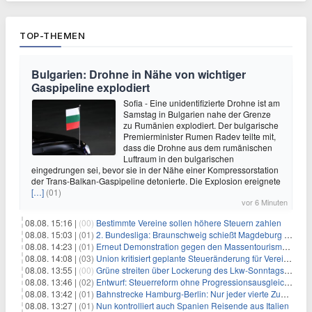
TOP-THEMEN
Bulgarien: Drohne in Nähe von wichtiger
Gaspipeline explodiert
Sofia - Eine unidentifizierte Drohne ist am
Samstag in Bulgarien nahe der Grenze
zu Rumänien explodiert. Der bulgarische
Premierminister Rumen Radev teilte mit,
dass die Drohne aus dem rumänischen
Luftraum in den bulgarischen
eingedrungen sei, bevor sie in der Nähe einer Kompressorstation
der Trans-Balkan-Gaspipeline detonierte. Die Explosion ereignete
[…]
(01)
vor 6 Minuten
08.08. 15:16 |
(00)
Bestimmte Vereine sollen höhere Steuern zahlen
08.08. 15:03 |
(01)
2. Bundesliga: Braunschweig schießt Magdeburg ab
08.08. 14:23 |
(01)
Erneut Demonstration gegen den Massentourismus auf Mallorca
08.08. 14:08 |
(03)
Union kritisiert geplante Steueränderung für Vereine
08.08. 13:55 |
(00)
Grüne streiten über Lockerung des Lkw-Sonntagsfahrverbots
08.08. 13:46 |
(02)
Entwurf: Steuerreform ohne Progressionsausgleich geplant
08.08. 13:42 |
(01)
Bahnstrecke Hamburg-Berlin: Nur jeder vierte Zug pünktlich
08.08. 13:27 |
(01)
Nun kontrolliert auch Spanien Reisende aus Italien