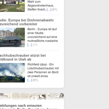
Wahl zum
Abgeordnetenhaus,
Steffen Krach,
[…]
(01)
udie: Europa bei Drohnenabwehr
zureichend vorbereitet
Berlin - Europa ist laut
einer Studie
unzureichend auf eine
mutmaßliche russische
[…]
(00)
schhubschrauber stürzt bei
ldbrand in Utah ab
Richfield (dpa) - Ein
Löschhubschrauber mit
zwei Personen an Bord
ist unweit eines
[…]
(01)
mittlungen nach erneuten