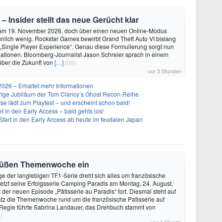
 – Insider stellt das neue Gerücht klar
 am 19. November 2026, doch über einen neuen Online-Modus
unlich wenig. Rockstar Games bewirbt Grand Theft Auto VI bislang
 „Single Player Experience“. Genau diese Formulierung sorgt nun
lationen. Bloomberg-Journalist Jason Schreier sprach in einem
über die Zukunft von
[…]
(00)
vor 3 Stunden
26 – Erhaltet mehr Informationen
ährige Jubiläum der Tom Clancy’s Ghost Recon-Reihe
se lädt zum Playtest – und erscheint schon bald!
t in den Early Access – bald gehts los!
Start in den Early Access ab heute im feudalen Japan
 süßen Themenwoche ein
ge der langlebigen TF1-Serie dreht sich alles um französische
etzt seine Erfolgsserie Camping Paradis am Montag, 24. August,
 der neuen Episode „Pâtisserie au Paradis“ fort. Diesmal steht auf
z die Themenwoche rund um die französische Patisserie auf
egie führte Sabrina Landauer, das Drehbuch stammt von
)