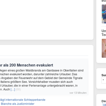
Bu
Um
Te
 als 200 Menschen evakuiert
 Wegen eines großen Waldbrands am Gardasee in Oberitalien sind
schen evakuiert worden, darunter zahlreiche Urlauber. Das
Suc
h Angaben der Feuerwehr auf dem Gebiet der Gemeinde Tignale
Italiens größtem See. Vorsichtshalber mussten sich auch
Urlauber, die in einer Ferienanlage untergebracht waren, in
en. Auch
[…]
(00)
vor 13 Minuten
lägt internationale Schlepperbande
Di
 Blanche als Justizminister
0