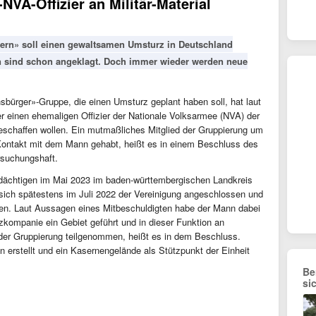
NVA-Offizier an Militär-Material
ern» soll einen gewaltsamen Umsturz in Deutschland
en sind schon angeklagt. Doch immer wieder werden neue
sbürger»-Gruppe, die einen Umsturz geplant haben soll, hat laut
 einen ehemaligen Offizier der Nationale Volksarmee (NVA) der
eschaffen wollen. Ein mutmaßliches Mitglied der Gruppierung um
 Kontakt mit dem Mann gehabt, heißt es in einem Beschluss des
rsuchungshaft.
dächtigen im Mai 2023 im baden-württembergischen Landkreis
sich spätestens im Juli 2022 der Vereinigung angeschlossen und
aben. Laut Aussagen eines Mitbeschuldigten habe der Mann dabei
kompanie ein Gebiet geführt und in dieser Funktion an
 der Gruppierung teilgenommen, heißt es in dem Beschluss.
n erstellt und ein Kasernengelände als Stützpunkt der Einheit
Be
si