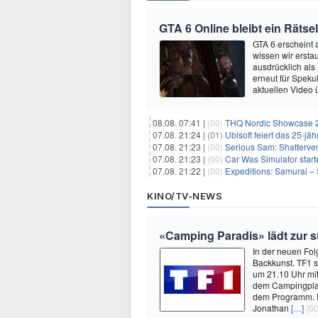
GTA 6 Online bleibt ein Rätsel
GTA 6 erscheint
wissen wir ersta
ausdrücklich als
erneut für Speku
aktuellen Video 
08.08. 07:41 |
(00)
THQ Nordic Showcase 20
07.08. 21:24 |
(01)
Ubisoft feiert das 25-j
07.08. 21:23 |
(00)
Serious Sam: Shatterver
07.08. 21:23 |
(00)
Car Was Simulator starte
07.08. 21:22 |
(00)
Expeditions: Samurai – 
KINO/TV-NEWS
«Camping Paradis» lädt zur
In der neuen Fol
Backkunst. TF1 s
um 21.10 Uhr mit
dem Campingplat
dem Programm. R
Jonathan
[…]
(00