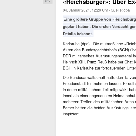
«Reichsbürger»: Über Ex-
04. Januar 2024, 12:29 Uhr
·
Quelle:
dpa
Eine größere Gruppe von «Reichsbürg
geplant haben. Die ersten Verdächtig
Details bekannt.
Karlsruhe (dpa) - Die mutmaßliche «Reich
Akten des Bundesgerichtshofs (BGH) über
DDR militärisches Ausrüstungsmaterial b
Heinrich XIII. Prinz Reuß habe per Chat
BGH in Karlsruhe zur fortdauernden Unte
Die Bundesanwaltschaft hatte den Tatver
Freudenstadt festnehmen lassen. Er soll 
in deren militärischem Teil mitgewirkt h
innerhalb einer sogenannten Heimatschutz
mehreren Treffen des militärischen Arms
Ferner hätten die beiden Ausrüstungsliste
inspiziert.