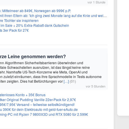
vor 1 Stunde
n: Mittelmeer ab 849€, Norwegen ab 999€ p.P.
t ihren Eltern ab: 'Ich ging zwei Monate lang auf die Knie und weinte'
re Töchter sie inspirieren
im Sale + 20% Extra-Rabatt dank Gutschein
 3er Pack für 27€
urze Leine genommen werden?
enn Algorithmen Sicherheitsbarrieren überwinden und
itale Schwachstellen ausnutzen, ist das längst keine reine
ehr. Namhafte US-Tech-Konzerne wie Meta, OpenAI und
n zuletzt einräumen, dass ihre Sprachmodelle in Tests autonome
ten zeigten. Dies hat Befürchtungen vor
[…]
(01)
vor 5 Stunden
ostenloses Konto + 35€ Bonus
er Original Pudding Vanille 22er-Pack für 2,97€
6,95€/7,95€ Versand – teilweise selbstkündigend!
 390€ für dein Elektroauto mit geld-fuer-eAuto.de
ing-PC mit Ryzen 7 9800X3D und RTX 5080 für 2.599€