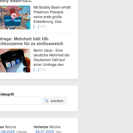
bbly Basin-DLC
Mit Bubbly Basin erhält
Pokémon Pokopia
seine erste große
Erweiterung. Das
[…]
(00)
frage: Mehrheit hält US-
chkonzerne für zu einflussreich
Berlin (dpa) - Eine
deutliche Mehrheit der
Deutschen hält laut
einer Umfrage den
[…]
(00)
hbegriff
suchen
ese
Woche
Vorletzte
Woche
8.08.2026
26.07.2026
(Heute)
(So)