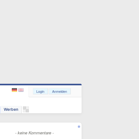
Login
Anmelden
Werben
- keine Kommentare -