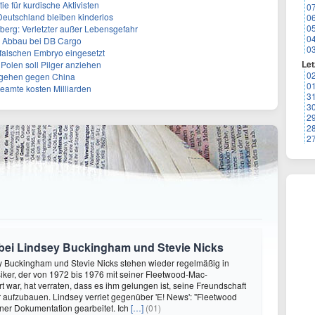
e für kurdische Aktivisten
0
eutschland bleiben kinderlos
0
0
berg: Verletzter außer Lebensgefahr
0
m Abbau bei DB Cargo
0
 falschen Embryo eingesetzt
Let
 Polen soll Pilger anziehen
0
rgehen gegen China
0
eamte kosten Milliarden
3
3
2
2
2
bei Lindsey Buckingham und Stevie Nicks
y Buckingham und Stevie Nicks stehen wieder regelmäßig in
iker, der von 1972 bis 1976 mit seiner Fleetwood-Mac-
rt war, hat verraten, dass es ihm gelungen ist, seine Freundschaft
r aufzubauen. Lindsey verriet gegenüber 'E! News': "Fleetwood
ner Dokumentation gearbeitet. Ich
[…]
(01)