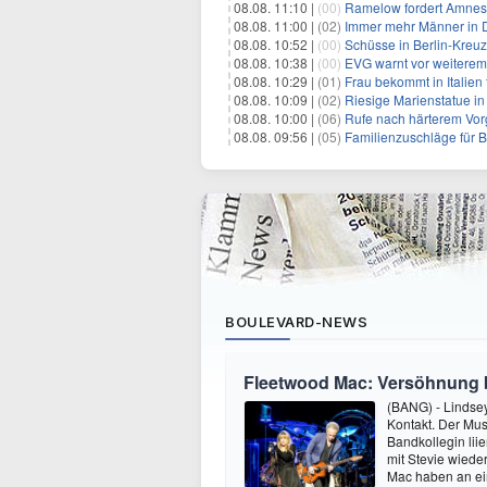
08.08. 11:10 |
(00)
Ramelow fordert Amnesti
08.08. 11:00 |
(02)
Immer mehr Männer in D
08.08. 10:52 |
(00)
Schüsse in Berlin-Kreuz
08.08. 10:38 |
(00)
EVG warnt vor weitere
08.08. 10:29 |
(01)
Frau bekommt in Italien
08.08. 10:09 |
(02)
Riesige Marienstatue in
08.08. 10:00 |
(06)
Rufe nach härterem Vo
08.08. 09:56 |
(05)
Familienzuschläge für B
BOULEVARD-NEWS
Fleetwood Mac: Versöhnung 
(BANG) - Lindse
Kontakt. Der Mus
Bandkollegin liie
mit Stevie wiede
Mac haben an ei