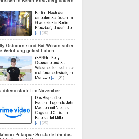
hüssen in Berlin-Kreuzberg dauern
Berlin - Nach den
erneuten Schüssen im
Graefekiez in Berlin-
Kreuzberg dauern die
[…]
(00)
lly Osbourne und Sid Wilson sollen
re Verlobung gelöst haben
(BANG) - Kelly
Osbourne und Sid
Wilson sollen sich nach
mehreren schwierigen
Monaten
[…]
(01)
adden» startet im November
Das Biopic über
Football-Legende John
Madden mit Nicolas
Cage und Christian
Bale startet Mitte
[…]
(00)
kémon Pokopia: So startet ihr das