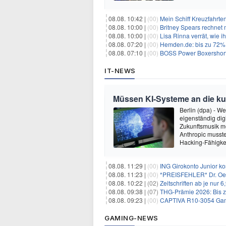
08.08. 10:42 |
(00)
Mein Schiff Kreuzfahrte
08.08. 10:00 |
(00)
Britney Spears rechnet mi
08.08. 10:00 |
(00)
Lisa Rinna verrät, wie ih
08.08. 07:20 |
(00)
Hemden.de: bis zu 72% 
08.08. 07:10 |
(00)
BOSS Power Boxershorts
IT-NEWS
Müssen KI-Systeme an die k
Berlin (dpa) - W
eigenständig dig
Zukunftsmusik m
Anthropic musste
Hacking-Fähigkei
08.08. 11:29 |
(00)
ING Girokonto Junior k
08.08. 11:23 |
(00)
*PREISFEHLER* Dr. Oetk
08.08. 10:22 |
(02)
Zeitschriften ab je nur 
08.08. 09:38 |
(07)
THG-Prämie 2026: Bis zu
08.08. 09:23 |
(00)
CAPTIVA R10-3054 Gam
GAMING-NEWS