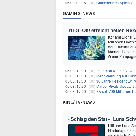
06.08. 01:05 |
(00)
Chinesisches Spionage-Too
GAMING-NEWS
Yu‑Gi‑Oh! erreicht neuen Reko
Konami Digital E
Millionen Downlo
dem Duellanten
können, bekanntg
Game-Kampagne 
05.08. 19:00 |
(00)
Pokémon wie nie zuvor:
05.08. 18:30 |
(00)
Mehr Werbung auf PlayS
05.08. 18:00 |
(00)
30 Jahre Resident Evil
05.08. 17:30 |
(00)
Marvel Rivals Update 9.
05.08. 17:00 |
(00)
EA soll 700 Millionen Do
KINO/TV-NEWS
«Schlag den Star»: Luna Schwe
Lilli und Luna S
Niederlagen nimm
die nächste Aus