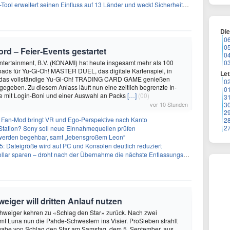
l erweitert seinen Einfluss auf 13 Länder und weckt Sicherheitsbedenken
Di
0
0
rd – Feier‑Events gestartet
0
ntertainment, B.V. (KONAMI) hat heute insgesamt mehr als 100
0
ads für Yu-Gi-Oh! MASTER DUEL, das digitale Kartenspiel, in
Let
 das vollständige Yu-Gi-Oh! TRADING CARD GAME genießen
0
egeben. Zu diesem Anlass läuft nun eine zeitlich begrenzte In-
0
mit Login-Boni und einer Auswahl an Packs
[…]
(00)
3
vor 10 Stunden
3
2
 Fan-Mod bringt VR und Ego-Perspektive nach Kanto
2
2
tation? Sony soll neue Einnahmequellen prüfen
 werden begehbar, samt „lebensgroßem Leon“
5: Dateigröße wird auf PC und Konsolen deutlich reduziert
llar sparen – droht nach der Übernahme die nächste Entlassungswelle?
iger will dritten Anlauf nutzen
chweiger kehren zu «Schlag den Star» zurück. Nach zwei
t Luna nun die Pahde-Schwestern ins Visier. ProSieben strahlt
gabe von Schlag den Star am Samstag, dem 5. September, aus.