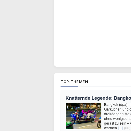
TOP-THEMEN
Knatternde Legende: Bangko
Bangkok (dpa) - 
Garküchen und de
dreirädrigen Mot
ohne wenigstens
gerast zu sein –
warmen
[…]
(00)