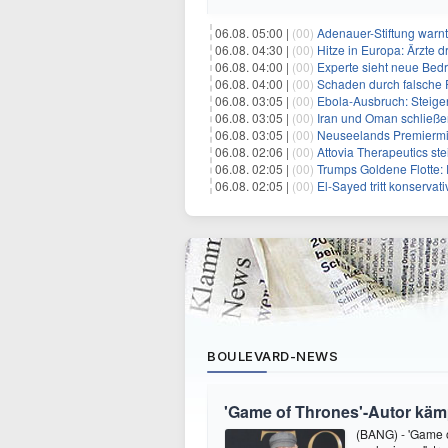
06.08. 05:00 |
(00)
Adenauer-Stiftung warn
06.08. 04:30 |
(00)
Hitze in Europa: Ärzte
06.08. 04:00 |
(00)
Experte sieht neue Bed
06.08. 04:00 |
(00)
Schaden durch falsche P
06.08. 03:05 |
(00)
Ebola-Ausbruch: Steigende Ste
06.08. 03:05 |
(00)
Iran und Oman schließen Ve
06.08. 03:05 |
(00)
Neuseelands Premierminister unterstü
06.08. 02:06 |
(00)
Attovia Therapeutics steigt am D
06.08. 02:05 |
(00)
Trumps Goldene Flotte: E
06.08. 02:05 |
(00)
El-Sayed tritt konservati
BOULEVARD-NEWS
'Game of Thrones'-Autor kämp
(BANG) - 'Game o