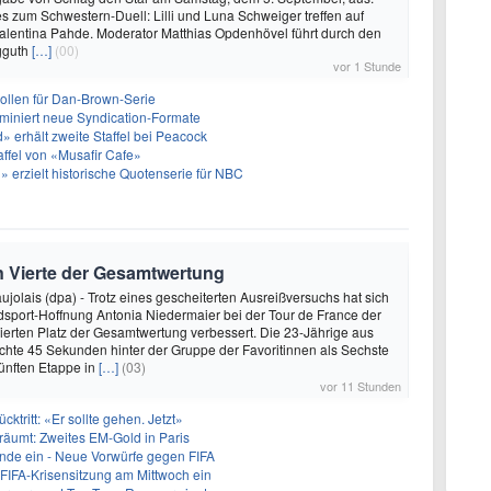
 zum Schwestern-Duell: Lilli und Luna Schweiger treffen auf
lentina Pahde. Moderator Matthias Opdenhövel führt durch den
gguth
[…]
(00)
vor 1 Stunde
 Rollen für Dan-Brown-Serie
miniert neue Syndication-Formate
 erhält zweite Staffel bei Peacock
taffel von «Musafir Cafe»
 erzielt historische Quotenserie für NBC
n Vierte der Gesamtwertung
ujolais (dpa) - Trotz eines gescheiterten Ausreißversuchs hat sich
sport-Hoffnung Antonia Niedermaier bei der Tour de France der
ierten Platz der Gesamtwertung verbessert. Die 23-Jährige aus
hte 45 Sekunden hinter der Gruppe der Favoritinnen als Sechste
fünften Etappe in
[…]
(03)
vor 11 Stunden
ücktritt: «Er sollte gehen. Jetzt»
träumt: Zweites EM-Gold in Paris
runde ein - Neue Vorwürfe gegen FIFA
t FIFA-Krisensitzung am Mittwoch ein