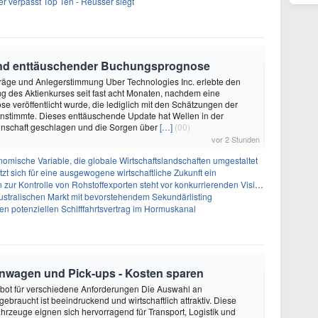
r verpasst Top Ten - Reusser siegt
rund enttäuschender Buchungsprognose
träge und Anlegerstimmung Uber Technologies Inc. erlebte den
 des Aktienkurses seit fast acht Monaten, nachdem eine
 veröffentlicht wurde, die lediglich mit den Schätzungen der
nstimmte. Dieses enttäuschende Update hat Wellen in der
nschaft geschlagen und die Sorgen über
[…]
(00)
vor 2 Stunden
omische Variable, die globale Wirtschaftslandschaften umgestaltet
zt sich für eine ausgewogene wirtschaftliche Zukunft ein
zur Kontrolle von Rohstoffexporten steht vor konkurrierenden Visionen
australischen Markt mit bevorstehendem Sekundärlisting
n potenziellen Schifffahrtsvertrag im Hormuskanal
enwagen und Pick-ups - Kosten sparen
ebot für verschiedene Anforderungen Die Auswahl an
ebraucht ist beeindruckend und wirtschaftlich attraktiv. Diese
hrzeuge eignen sich hervorragend für Transport, Logistik und