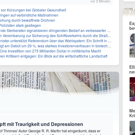
vor 2 Minuten
t vor Kürzungen bei Globaler Gesundheit
 dringen auf verbindliche Maßnahmen
rohung durch bewaffnete Drohnen
Ex
olizisten stark gestiegen
be
rberaten signalisieren dringenden Bedarf an verbesserter Gesundheitsinfrastruktur
reinbarung zur Sicherung des Schiffsverkehrs durch die Straße von Hormuz
tzt Referendum über das Wahlsystem: Ein Schritt in Richtung verbesserter demokratischer Beteiligung
ebüt um 29 %, was starkes Investorenvertrauen in biotechnologische Innovation signalisiert
ine Investition von 275 Milliarden Dollar in militärische Macht
ven Kritikern entgegen: Ein Blick auf die wirtschaftliche Landschaft
El
ne
Me
Kr
ft mit Traurigkeit und Depressionen
f Thrones'-Autor George R. R. Martin hat eingeräumt, dass er