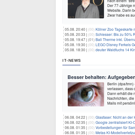
nach einem "stre
Der 77-Jährige m
Website. Darin b
Zwar habe es au
05.08. 20:40 |
(00)
Kölner Zoo Tageskarte m
05.08. 20:33 |
(00)
Schiesser: Bis zu 50% R
05.08. 19:47 |
(01)
Bali Therme inkl. Übern
05.08. 19:30 |
(00)
LEGO Disney Ferkels Ge
05.08. 18:30 |
(00)
deuter Waldfuchs 14 Ki
IT-NEWS
Besser behalten: Aufgegeben
Berlin (dpa/tmn) 
verlassen, dass d
Dann erhält die
Nachrichten, die 
Mails mit persön
06.08. 04:22 |
(00)
Glasfaser: Nicht an der
06.08. 02:35 |
(00)
Google zentralisiert KI-O
06.08. 01:35 |
(00)
Vorbestellungen für Samsun
06.08. 01:35 |
(00)
Metas KI-Modellverletzu