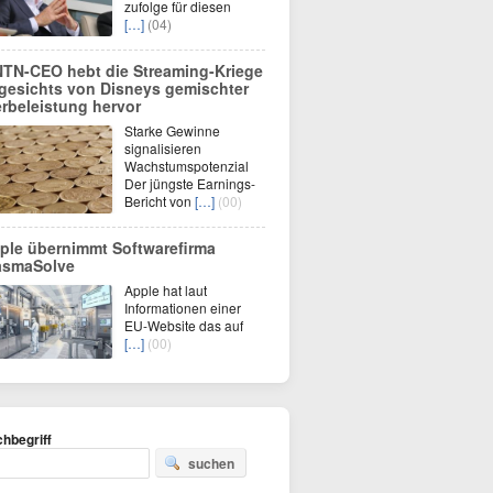
zufolge für diesen
[…]
(04)
TN-CEO hebt die Streaming-Kriege
gesichts von Disneys gemischter
rbeleistung hervor
Starke Gewinne
signalisieren
Wachstumspotenzial
Der jüngste Earnings-
Bericht von
[…]
(00)
ple übernimmt Softwarefirma
asmaSolve
Apple hat laut
Informationen einer
EU-Website das auf
[…]
(00)
hbegriff
suchen