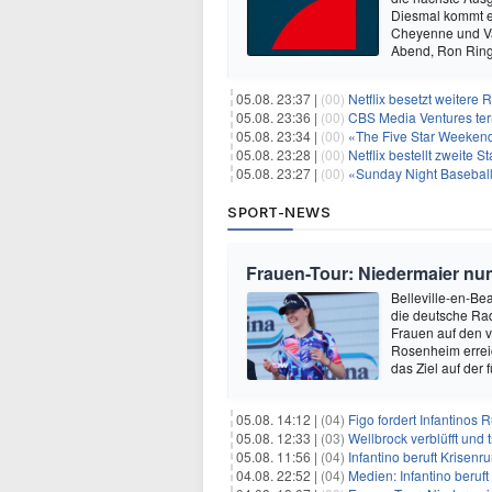
Diesmal kommt es
Cheyenne und Va
Abend, Ron Rin
05.08. 23:37 |
(00)
Netflix besetzt weitere
05.08. 23:36 |
(00)
CBS Media Ventures ter
05.08. 23:34 |
(00)
«The Five Star Weekend»
05.08. 23:28 |
(00)
Netflix bestellt zweite S
05.08. 23:27 |
(00)
«Sunday Night Baseball»
SPORT-NEWS
Frauen-Tour: Niedermaier nu
Belleville-en-Bea
die deutsche Rad
Frauen auf den v
Rosenheim erreic
das Ziel auf der 
05.08. 14:12 |
(04)
Figo fordert Infantinos R
05.08. 12:33 |
(03)
Wellbrock verblüfft und 
05.08. 11:56 |
(04)
Infantino beruft Krisen
04.08. 22:52 |
(04)
Medien: Infantino beruf