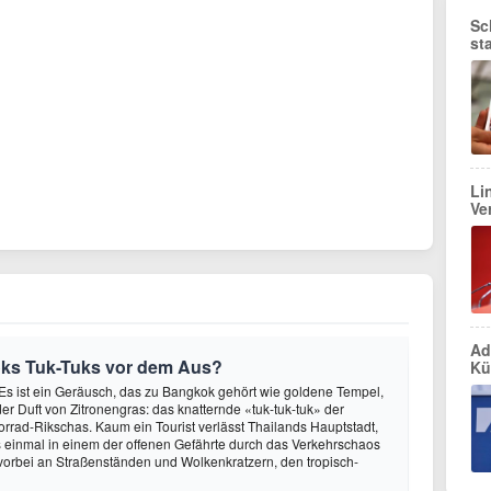
Sc
st
Li
Ve
Ad
ks Tuk-Tuks vor dem Aus?
Kü
Es ist ein Geräusch, das zu Bangkok gehört wie goldene Tempel,
r Duft von Zitronengras: das knatternde «tuk-tuk-tuk» der
orrad-Rikschas. Kaum ein Tourist verlässt Thailands Hauptstadt,
 einmal in einem der offenen Gefährte durch das Verkehrschaos
 vorbei an Straßenständen und Wolkenkratzern, den tropisch-