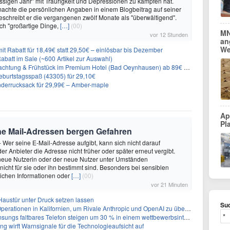
ssigen Jahr" mit Traurigkeit und Depressionen zu kämpfen hat.
achte die persönlichen Angaben in einem Blogbeitrag auf seiner
eschreibt er die vergangenen zwölf Monate als "überwältigend".
ch "großartige Dinge,
[…]
(00)
MN
vor 12 Stunden
an
We
it Rabatt für 18,49€ statt 29,50€ – einlösbar bis Dezember
abatt im Sale (~600 Artikel zur Auswahl)
achtung & Frühstück im Premium Hotel (Bad Oeynhausen) ab 89€ p.P.
burtstagsspaß (43305) für 29,10€
nderrucksack für 29,99€ – Amber-maple
Ap
Pl
e Mail-Adressen bergen Gefahren
- Wer seine E-Mail-Adresse aufgibt, kann sich nicht darauf
er Anbieter die Adresse nicht früher oder später erneut vergibt.
 neue Nutzerin oder der neue Nutzer unter Umständen
nicht für sie oder ihn bestimmt sind. Besonders bei sensiblen
lichen Informationen oder
[…]
(00)
vor 21 Minuten
 Haustür unter Druck setzen lassen
Suc
perationen in Kalifornien, um Rivale Anthropic und OpenAI zu überholen
gs faltbares Telefon steigen um 30 % in einem wettbewerbsintensiven Markt
ng wirft Warnsignale für die Technologieaufsicht auf