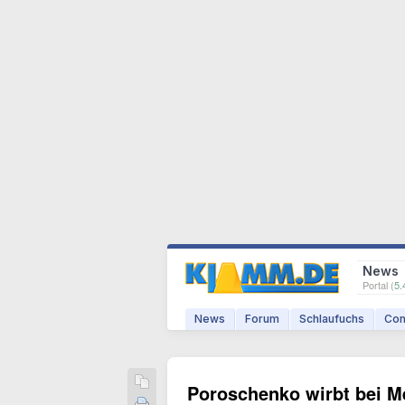
News
Portal (
5.
News
Forum
Schlaufuchs
Com
Poroschenko wirbt bei Me