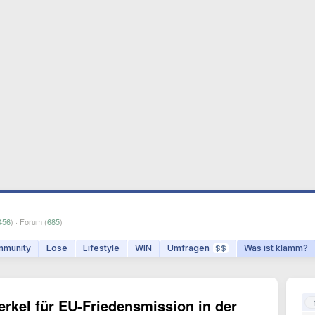
456
) · Forum (
685
)
munity
Lose
Lifestyle
WIN
Umfragen
Was ist klamm?
$$
rkel für EU-Friedensmission in der