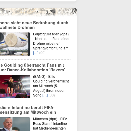
perte sieht neue Bedrohung durch
waffnete Drohnen
Leipzig/Dresden (dpa)
- Nach dem Fund einer
Drohne mit einer
Sprengvorrichtung am
[…]
(00)
lie Goulding überrascht Fans mit
uer Dance-Kollaboration 'Ravers'
(BANG) - Ellie
Goulding veröffentlicht
am Mittwoch (5.
August) ihren neuen
Song
[…]
(00)
dien: Infantino beruft FIFA-
isensitzung am Mittwoch ein
München (dpa) - FIFA-
Boss Gianni Infantino
hat Medienberichten