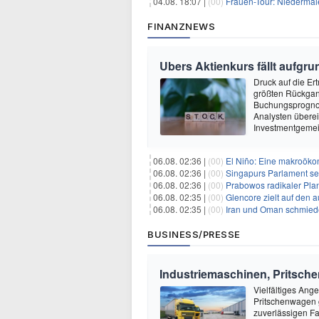
04.08. 18:07 |
(00)
Frauen-Tour: Niedermaie
FINANZNEWS
Ubers Aktienkurs fällt aufg
Druck auf die Er
größten Rückgang
Buchungsprognose
Analysten überei
Investmentgemei
06.08. 02:36 |
(00)
El Niño: Eine makroökon
06.08. 02:36 |
(00)
Singapurs Parlament set
06.08. 02:36 |
(00)
Prabowos radikaler Plan 
06.08. 02:35 |
(00)
Glencore zielt auf den 
06.08. 02:35 |
(00)
Iran und Oman schmiede
BUSINESS/PRESSE
Industriemaschinen, Pritsch
Vielfältiges Ang
Pritschenwagen g
zuverlässigen Fa