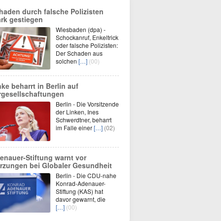
haden durch falsche Polizisten
ark gestiegen
Wiesbaden (dpa) -
Schockanruf, Enkeltrick
oder falsche Polizisten:
Der Schaden aus
solchen
[…]
(00)
nke beharrt in Berlin auf
rgesellschaftungen
Berlin - Die Vorsitzende
der Linken, Ines
Schwerdtner, beharrt
im Falle einer
[…]
(02)
enauer-Stiftung warnt vor
rzungen bei Globaler Gesundheit
Berlin - Die CDU-nahe
Konrad-Adenauer-
Stiftung (KAS) hat
davor gewarnt, die
[…]
(00)