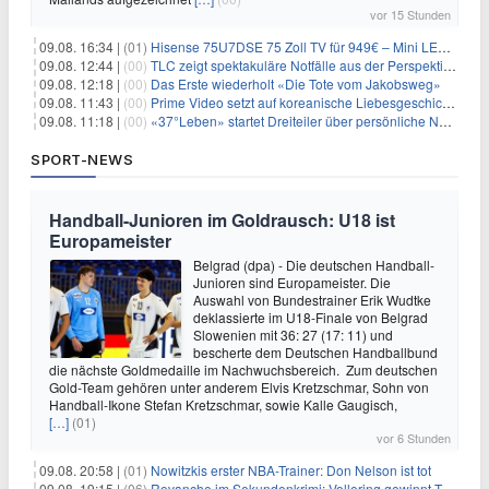
vor 15 Stunden
09.08. 16:34 |
(01)
Hisense 75U7DSE 75 Zoll TV für 949€ – Mini LED, 144Hz, 2026
09.08. 12:44 |
(00)
TLC zeigt spektakuläre Notfälle aus der Perspektive der Patienten
09.08. 12:18 |
(00)
Das Erste wiederholt «Die Tote vom Jakobsweg»
09.08. 11:43 |
(00)
Prime Video setzt auf koreanische Liebesgeschichte
09.08. 11:18 |
(00)
«37°Leben» startet Dreiteiler über persönliche Neuanfänge
SPORT-NEWS
Handball-Junioren im Goldrausch: U18 ist
Europameister
Belgrad (dpa) - Die deutschen Handball-
Junioren sind Europameister. Die
Auswahl von Bundestrainer Erik Wudtke
deklassierte im U18-Finale von Belgrad
Slowenien mit 36: 27 (17: 11) und
bescherte dem Deutschen Handballbund
die nächste Goldmedaille im Nachwuchsbereich. Zum deutschen
Gold-Team gehören unter anderem Elvis Kretzschmar, Sohn von
Handball-Ikone Stefan Kretzschmar, sowie Kalle Gaugisch,
[…]
(01)
vor 6 Stunden
09.08. 20:58 |
(01)
Nowitzkis erster NBA-Trainer: Don Nelson ist tot
09.08. 19:15 |
(06)
Revanche im Sekundenkrimi: Vollering gewinnt Tour