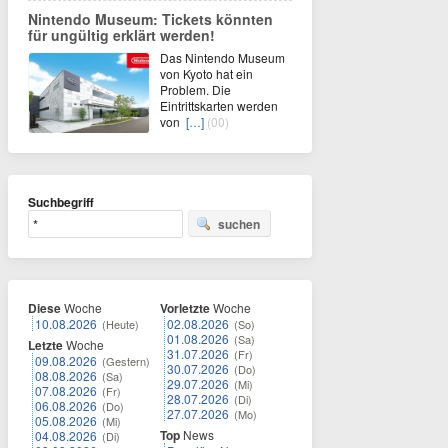
Nintendo Museum: Tickets könnten
für ungültig erklärt werden!
Das Nintendo Museum
von Kyoto hat ein
Problem. Die
Eintrittskarten werden
von
[…]
(00)
Suchbegriff
suchen
Diese
Woche
Vorletzte
Woche
10.08.2026
02.08.2026
(Heute)
(So)
01.08.2026
(Sa)
Letzte
Woche
31.07.2026
(Fr)
09.08.2026
(Gestern)
30.07.2026
(Do)
08.08.2026
(Sa)
29.07.2026
(Mi)
07.08.2026
(Fr)
28.07.2026
(Di)
06.08.2026
(Do)
27.07.2026
(Mo)
05.08.2026
(Mi)
Top
News
04.08.2026
(Di)