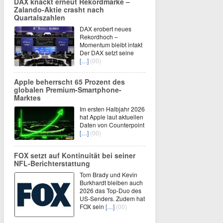
DAX knackt erneut Rekordmarke –
Zalando-Aktie crasht nach
Quartalszahlen
DAX erobert neues
Rekordhoch –
Momentum bleibt intakt
Der DAX setzt seine
[…]
(00)
Apple beherrscht 65 Prozent des
globalen Premium-Smartphone-
Marktes
Im ersten Halbjahr 2026
hat Apple laut aktuellen
Daten von Counterpoint
[…]
(00)
FOX setzt auf Kontinuität bei seiner
NFL-Berichterstattung
Tom Brady und Kevin
Burkhardt bleiben auch
2026 das Top-Duo des
US-Senders. Zudem hat
FOX sein
[…]
(00)