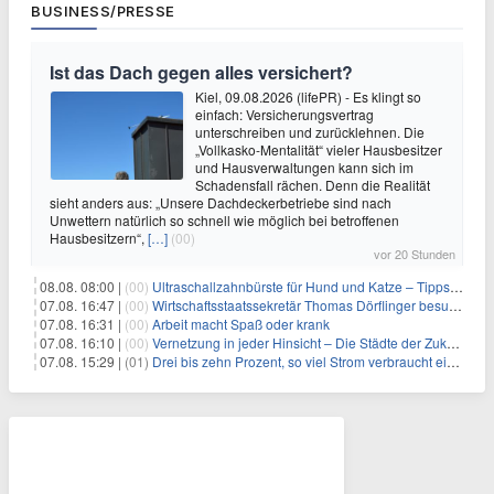
BUSINESS/PRESSE
Ist das Dach gegen alles versichert?
Kiel, 09.08.2026 (lifePR) - Es klingt so
einfach: Versicherungsvertrag
unterschreiben und zurücklehnen. Die
„Vollkasko-Mentalität“ vieler Hausbesitzer
und Hausverwaltungen kann sich im
Schadensfall rächen. Denn die Realität
sieht anders aus: „Unsere Dachdeckerbetriebe sind nach
Unwettern natürlich so schnell wie möglich bei betroffenen
Hausbesitzern“,
[…]
(00)
vor 20 Stunden
08.08. 08:00 |
(00)
Ultraschallzahnbürste für Hund und Katze – Tipps zur erfolgreichen Eingewöhnung
07.08. 16:47 |
(00)
Wirtschaftsstaatssekretär Thomas Dörflinger besucht Handwerksbetrieb im Kammerbezirk Freiburg
07.08. 16:31 |
(00)
Arbeit macht Spaß oder krank
07.08. 16:10 |
(00)
Vernetzung in jeder Hinsicht – Die Städte der Zukunft sind grün-blau
07.08. 15:29 |
(01)
Drei bis zehn Prozent, so viel Strom verbraucht ein Aufzug im Gebäude