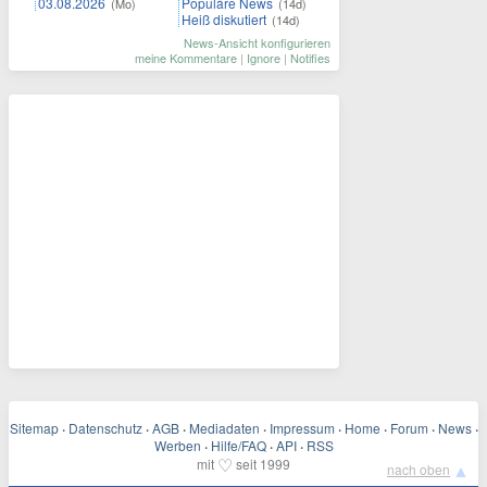
03.08.2026
Populäre News
(Mo)
(14d)
Heiß diskutiert
(14d)
News-Ansicht konfigurieren
meine Kommentare
|
Ignore
|
Notifies
Sitemap
·
Datenschutz
·
AGB
·
Mediadaten
·
Impressum
·
Home
·
Forum
·
News
·
Werben
·
Hilfe/FAQ
·
API
·
RSS
♡
mit
seit 1999
▲
nach oben