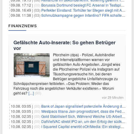
09.08. 17:12 |
(00)
Borussia Dortmund besiegt FC Arsenal in Testspiel mit 3:2
09.08. 16:49 |
(03)
Perfekter Einstand: Torhüter ter Stegen siegt mit Ajax
09.08. 11:38 |
(03)
Schmutzkampagne gegen Infantino? FIFA schaltet auf Angriff
FINANZNEWS
Gefälschte Auto-Inserate: So gehen Betrüger
vor
Pforzheim (dpa) - Polizei, Autohändler
und Internetplattformen warnen vor
gefälschten Auto-Angeboten. Jüngst wies
die Pforzheimer Polizei via Instagram auf
Täuschungsversuche hin, bei denen
Betrüger angebliche Unfallfahrzeuge zu
Schnäppchenpreisen feilbieten. «Das Problem: Weder das
Fahrzeug noch die angeblichen Verkäufer existieren.» Worum
geht es?
[…]
(00)
vor 29 Minuten
10.08. 03:05 |
(00)
Bank of Japan signalisiert potenzielle Änderung der Zinspolitik angesichts von Inflationsbedenken
10.08. 03:05 |
(00)
Westpacs Illiana Jain prognostiziert, dass die Fed die Zinssätze nach dem Arbeitsmarktbericht stabil halten wird
10.08. 02:35 |
(00)
Gold Stabilisiert Sich, Während Weiche US-Arbeitsmarktdaten Zinsängste Lindern
10.08. 02:35 |
(00)
DatVietVAC strebt IPO an, um den Erfolg der südkoreanischen Unterhaltungsindustrie nachzuahmen
10.08. 02:35 |
(00)
I Squared Capital erwirbt oOh!Media: Ein strategischer Schritt in der Außenwerbung