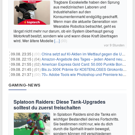
Tragbare Exoskelette haben den Sprung
aus medizinischen Laboren und
Industriehallen auf den
Konsumentenmarkt endgültig geschafft.
Wenn man die aktuelle Generation von
Wearable Robotics betrachtet, geht es
längst nicht mehr nur darum, ob ein System überhaupt genug
Motorkraft besitzt, sondern wie und wann diese Kraft übertragen
wird. Wer ältere Modelle
[…]
(00)
vor 9 Stunden
09.08. 23:35 |
(00)
China setzt auf KI-Aktien im Wettlauf gegen die USA um Chip- und Technologiedominanz
09.08. 22:15 |
(04)
Amazon-Angebote des Tages – jeden Abend neue Deals zum Stöbern
09.08. 21:55 |
(02)
American Express Gold Card: 50.000 Punkte Bonus + Metall-Kreditkarte
09.08. 21:45 |
(01)
Bis zu 300€ Prämie für KOSTENLOSES Girokonto bei der Santander – 50€ schon nach 1 Woche!
09.08. 21:37 |
(00)
70+ Adobe Tools wie Photoshop und Premiere kostenlos in ChatGPT
GAMING-NEWS
Splatoon Raiders: Diese Tank-Upgrades
solltest du zuerst freischalten
In Splatoon Raiders sind die Tanks ein
wichtiger Bestandteil deines Fortschritts.
Sie bestimmen nicht nur, wie du dich
durch die Spirhalit-Inseln bewegst,
sondern können mit verschiedenen