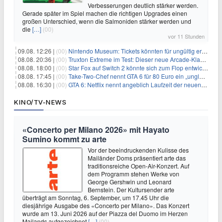
Verbesserungen deutlich stärker werden.
Gerade später im Spiel machen die richtigen Upgrades einen
großen Unterschied, wenn die Salmoniden stärker werden und
die
[…]
(00)
vor 11 Stunden
09.08. 12:26 |
(00)
Nintendo Museum: Tickets könnten für ungültig erklärt werden!
08.08. 20:36 |
(00)
Truxton Extreme im Test: Dieser neue Arcade-Klassiker verzeiht dir gar nichts
08.08. 18:00 |
(00)
Star Fox auf Switch 2 könnte sich zum Flop entwickeln
08.08. 17:45 |
(00)
Take-Two-Chef nennt GTA 6 für 80 Euro ein „unglaubliches Schnäppchen“
08.08. 16:30 |
(00)
GTA 6: Netflix nennt angeblich Laufzeit der neuen Gameplay-Präsentation
KINO/TV-NEWS
«Concerto per Milano 2026» mit Hayato
Sumino kommt zu arte
Vor der beeindruckenden Kulisse des
Mailänder Doms präsentiert arte das
traditionsreiche Open-Air-Konzert. Auf
dem Programm stehen Werke von
George Gershwin und Leonard
Bernstein. Der Kultursender arte
überträgt am Sonntag, 6. September, um 17.45 Uhr die
diesjährige Ausgabe des «Concerto per Milano». Das Konzert
wurde am 13. Juni 2026 auf der Piazza del Duomo im Herzen
Mailands aufgezeichnet
[…]
(00)