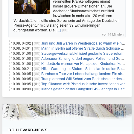
verurteilten Krankenpflegers nimmt
immer größere Dimensionen an. Die
Aachener Staatsanwaltschaft ermittelt
inzwischen in mehr als 120 weiteren
Verdachtsfällen, teilte eine Sprecherin auf Anfrage der Deutschen
Presse-Agentur mit. Bislang seien 39 Exhumierungen
durchgeführt worden. Die
[…]
(00)
vor 14 Minuten
10.08. 04:02 |
(00)
Juni und Juli waren in Westeuropa so warm wie noch nie
10.08. 04:01 |
(00)
Mann in Berlin auf offener Straße durch Schüsse getötet
10.08. 01:00 |
(00)
Steuergewerkschaft kritisiert geplante Steuerreform
10.08. 01:00 |
(00)
Adenauer-Stiftung fordert engere Polizei- und Geheimdienstkooperation
10.08. 01:00 |
(00)
Kinderärzte warnen vor Kollaps der Kinderkrankenpflege
10.08. 00:21 |
(00)
Hitze-Warnung im Süden - Schulstart in ersten Bundesländern
10.08. 00:05 |
(00)
Burnhams Tour zur Lebenshaltungskosten: Ein strategischer Schritt inmitten von Kontroversen
10.08. 00:05 |
(00)
Trump ernennt Will Scharf zum Rechtsberater des Weißen Hauses: Auswirkungen auf Wirtschaft und Governance
10.08. 00:05 |
(01)
Top-Ökonom wirft Pistorius falsche Investitionen vor
10.08. 00:03 |
(00)
Irlands gefährlichster Gangster? 49-Jähriger in Haft
BOULEVARD-NEWS