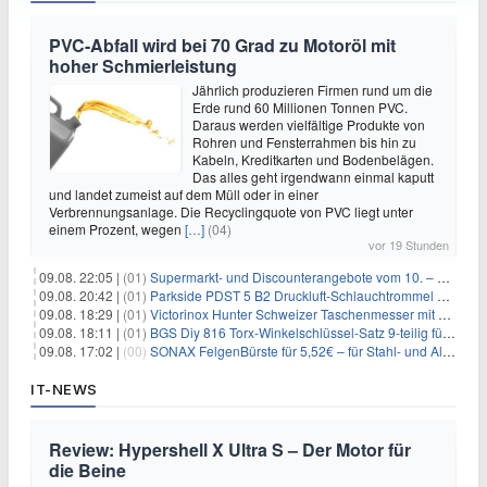
PVC-Abfall wird bei 70 Grad zu Motoröl mit
hoher Schmierleistung
Jährlich produzieren Firmen rund um die
Erde rund 60 Millionen Tonnen PVC.
Daraus werden vielfältige Produkte von
Rohren und Fensterrahmen bis hin zu
Kabeln, Kreditkarten und Bodenbelägen.
Das alles geht irgendwann einmal kaputt
und landet zumeist auf dem Müll oder in einer
Verbrennungsanlage. Die Recyclingquote von PVC liegt unter
einem Prozent, wegen
[…]
(04)
vor 19 Stunden
09.08. 22:05 |
(01)
Supermarkt- und Discounterangebote vom 10. – 15.08.2026
09.08. 20:42 |
(01)
Parkside PDST 5 B2 Druckluft-Schlauchtrommel mit 10 m Schlauch für 25,94€
09.08. 18:29 |
(01)
Victorinox Hunter Schweizer Taschenmesser mit 12 Funktionen für 43,99€
09.08. 18:11 |
(01)
BGS Diy 816 Torx-Winkelschlüssel-Satz 9-teilig für 6,45€
09.08. 17:02 |
(00)
SONAX FelgenBürste für 5,52€ – für Stahl- und Alufelgen
IT-NEWS
Review: Hypershell X Ultra S – Der Motor für
die Beine