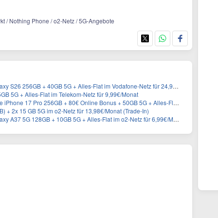
kt / Nothing Phone / o2-Netz / 5G-Angebote
S26 256GB + 40GB 5G + Alles-Flat im Vodafone-Netz für 24,99€/Monat
B 5G + Alles-Flat im Telekom-Netz für 9,99€/Monat
56GB + 80€ Online Bonus + 50GB 5G + Alles-Flat im Telekom-Netz für 44,94€/Monat – eff. 4,40€/Monat
B) + 2x 15 GB 5G im o2-Netz für 13,98€/Monat (Trade-In)
 A37 5G 128GB + 10GB 5G + Alles-Flat im o2-Netz für 6,99€/Monat