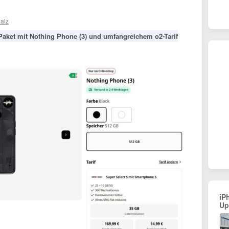
alz
s Paket mit Nothing Phone (3) und umfangreichem o2-Tarif
iP
Up