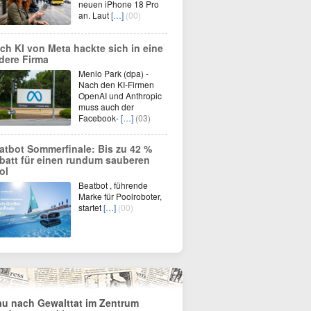
neuen iPhone 18 Pro
an. Laut
[…]
(00)
ch KI von Meta hackte sich in eine
dere Firma
Menlo Park (dpa) -
Nach den KI-Firmen
OpenAI und Anthropic
muss auch der
Facebook-
[…]
(03)
atbot Sommerfinale: Bis zu 42 %
batt für einen rundum sauberen
ol
Beatbot , führende
Marke für Poolroboter,
startet
[…]
(00)
au nach Gewalttat im Zentrum