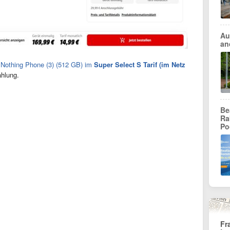
Au
an
s
Nothing Phone (3) (512 GB) im
Super Select S Tarif (im Netz
hlung.
Be
Ra
Po
Fr