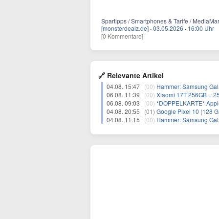
Spartipps / Smartphones & Tarife / MediaMar
[monsterdealz.de]
·
03.05.2026
·
16:00 Uhr
[0 Kommentare]
🔗 Relevante Artikel
04.08. 15:47 |
(00)
Hammer: Samsung Galaxy 
06.08. 11:39 |
(00)
Xiaomi 17T 256GB + 25G
06.08. 09:03 |
(00)
*DOPPELKARTE* Apple iPhone 17 Pro 2
04.08. 20:55 |
(01)
Google Pixel 10 (128 G
04.08. 11:15 |
(00)
Hammer: Samsung Galaxy