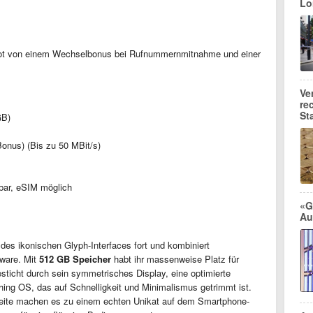
Lo
gebot von einem Wechselbonus bei Rufnummernmitnahme und einer
Ve
re
St
GB)
onus) (Bis zu 50 MBit/s)
bar, eSIM möglich
«G
Au
 des ikonischen Glyph-Interfaces fort und kombiniert
dware. Mit
512 GB Speicher
habt ihr massenweise Platz für
ticht durch sein symmetrisches Display, eine optimierte
ng OS, das auf Schnelligkeit und Minimalismus getrimmt ist.
seite machen es zu einem echten Unikat auf dem Smartphone-