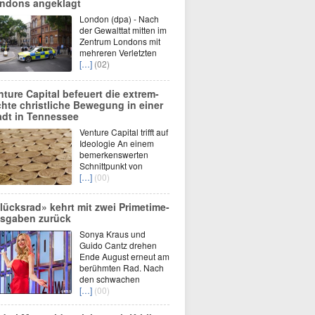
ndons angeklagt
London (dpa) - Nach
der Gewalttat mitten im
Zentrum Londons mit
mehreren Verletzten
[…]
(02)
nture Capital befeuert die extrem-
chte christliche Bewegung in einer
adt in Tennessee
Venture Capital trifft auf
Ideologie An einem
bemerkenswerten
Schnittpunkt von
[…]
(00)
lücksrad» kehrt mit zwei Primetime-
sgaben zurück
Sonya Kraus und
Guido Cantz drehen
Ende August erneut am
berühmten Rad. Nach
den schwachen
[…]
(00)