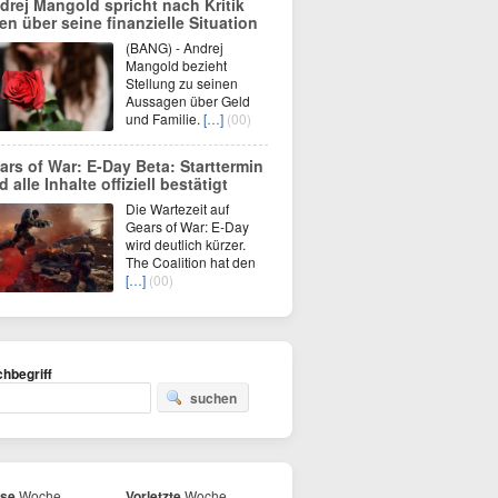
drej Mangold spricht nach Kritik
fen über seine finanzielle Situation
(BANG) - Andrej
Mangold bezieht
Stellung zu seinen
Aussagen über Geld
und Familie.
[…]
(00)
ars of War: E-Day Beta: Starttermin
 alle Inhalte offiziell bestätigt
Die Wartezeit auf
Gears of War: E-Day
wird deutlich kürzer.
The Coalition hat den
[…]
(00)
hbegriff
suchen
ese
Woche
Vorletzte
Woche