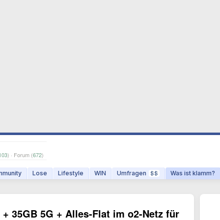
103
) · Forum (
672
)
munity
Lose
Lifestyle
WIN
Umfragen
Was ist klamm?
$$
+ 35GB 5G + Alles-Flat im o2-Netz für