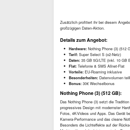
Zusätzlich profitiert ihr bei diesem An
großzügigen Daten-Aktion.
Details zum Angebot:
Hardware:
Nothing Phone (3) (512 
Tarif:
Super Select S (o2-Netz)
Daten:
35 GB 5G/LTE (inkl. 10 GB B
Flat:
Telefonie & SMS Allnet-Flat
Vorteile:
EU-Roaming inklusive
Besonderheiten:
Datenvolumen teil
Bonus:
30€ Wechselbonus
Nothing Phone (3) (512 GB):
Das Nothing Phone (3) setzt die Tradition
progressives Design mit modernster Har
Fotos, 4K-Videos und Apps. Das Gerät bes
Kamera-Performance und das cleane Nothi
Besonders die Lichteffekte auf der Rück