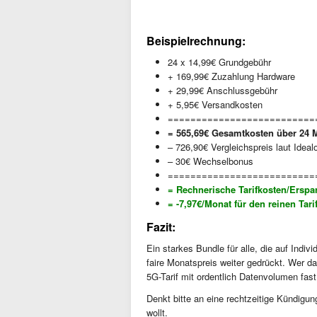
Beispielrechnung:
24 x 14,99€ Grundgebühr
+ 169,99€ Zuzahlung Hardware
+ 29,99€ Anschlussgebühr
+ 5,95€ Versandkosten
==========================
= 565,69€ Gesamtkosten über 24 
– 726,90€ Vergleichspreis laut Ideal
– 30€ Wechselbonus
==========================
= Rechnerische Tarifkosten/Erspa
= -7,97€/Monat für den reinen Tar
Fazit:
Ein starkes Bundle für alle, die auf Indiv
faire Monatspreis weiter gedrückt. Wer d
5G-Tarif mit ordentlich Datenvolumen fas
Denkt bitte an eine rechtzeitige Kündigung
wollt.