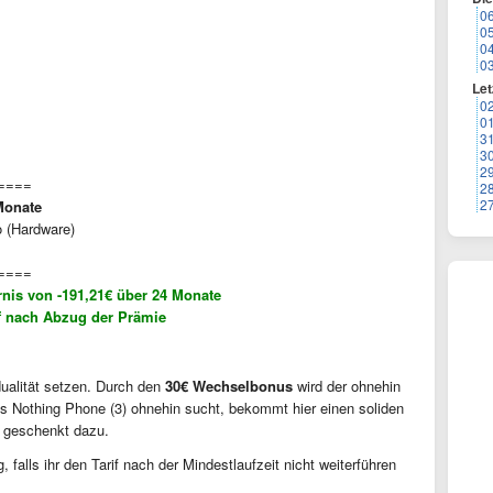
0
0
0
0
Let
0
0
3
3
2
====
2
2
Monate
o (Hardware)
====
rnis von -191,21€ über 24 Monate
if nach Abzug der Prämie
idualität setzen. Durch den
30€ Wechselbonus
wird der ohnehin
as Nothing Phone (3) ohnehin sucht, bekommt hier einen soliden
t geschenkt dazu.
, falls ihr den Tarif nach der Mindestlaufzeit nicht weiterführen