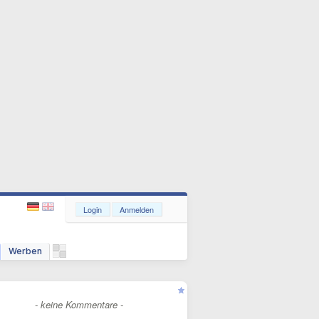
Login
Anmelden
Werben
- keine Kommentare -