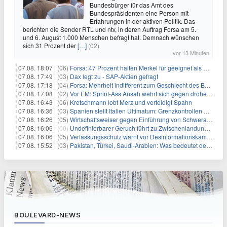
Bundesbürger für das Amt des
Bundespräsidenten eine Person mit
Erfahrungen in der aktiven Politik. Das
berichten die Sender RTL und ntv, in deren Auftrag Forsa am 5.
und 6. August 1.000 Menschen befragt hat. Demnach wünschen
sich 31 Prozent der
[…]
(02)
vor 13 Minuten
07.08. 18:07 |
(06)
Forsa: 47 Prozent halten Merkel für geeignet als Bundespräsidentin
07.08. 17:49 |
(03)
Dax legt zu - SAP-Aktien gefragt
07.08. 17:18 |
(04)
Forsa: Mehrheit indifferent zum Geschlecht des Bundespräsidenten
07.08. 17:08 |
(02)
Vor EM: Sprint-Ass Ansah wehrt sich gegen drohende Sperre
07.08. 16:43 |
(06)
Kretschmann lobt Merz und verteidigt Spahn
07.08. 16:36 |
(03)
Spanien stellt Italien Ultimatum: Grenzkontrollen beenden
07.08. 16:26 |
(05)
Wirtschaftsweiser gegen Einführung von Schwerarbeiter-Rente
07.08. 16:06 |
(00)
Undefinierbarer Geruch führt zu Zwischenlandung von Flieger
07.08. 16:06 |
(05)
Verfassungsschutz warnt vor Desinformationskampagne gegen Merz
07.08. 15:52 |
(03)
Pakistan, Türkei, Saudi-Arabien: Was bedeutet der neue Pakt?
BOULEVARD-NEWS