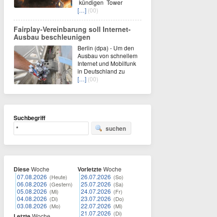
kündigen Tower
[…]
(00)
Fairplay-Vereinbarung soll Internet-
Ausbau beschleunigen
Berlin (dpa) - Um den
Ausbau von schnellem
Internet und Mobilfunk
in Deutschland zu
[…]
(00)
Suchbegriff
suchen
Diese
Woche
Vorletzte
Woche
07.08.2026
26.07.2026
(Heute)
(So)
06.08.2026
25.07.2026
(Gestern)
(Sa)
05.08.2026
24.07.2026
(Mi)
(Fr)
04.08.2026
23.07.2026
(Di)
(Do)
03.08.2026
22.07.2026
(Mo)
(Mi)
21.07.2026
(Di)
Letzte
Woche