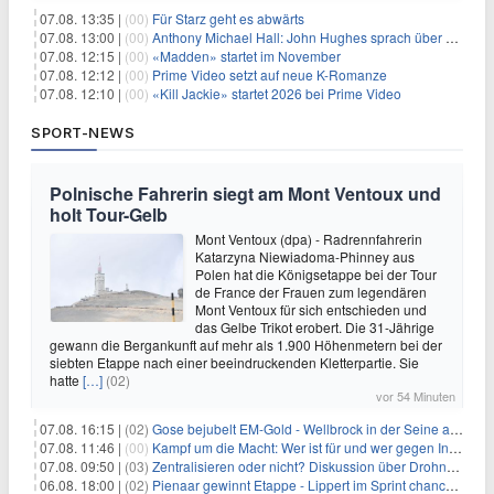
07.08. 13:35 |
(00)
Für Starz geht es abwärts
07.08. 13:00 |
(00)
Anthony Michael Hall: John Hughes sprach über eine Fortsetzung von 'The Breakfast Club'
07.08. 12:15 |
(00)
«Madden» startet im November
07.08. 12:12 |
(00)
Prime Video setzt auf neue K-Romanze
07.08. 12:10 |
(00)
«Kill Jackie» startet 2026 bei Prime Video
SPORT-NEWS
Polnische Fahrerin siegt am Mont Ventoux und
holt Tour-Gelb
Mont Ventoux (dpa) - Radrennfahrerin
Katarzyna Niewiadoma-Phinney aus
Polen hat die Königsetappe bei der Tour
de France der Frauen zum legendären
Mont Ventoux für sich entschieden und
das Gelbe Trikot erobert. Die 31-Jährige
gewann die Bergankunft auf mehr als 1.900 Höhenmetern bei der
siebten Etappe nach einer beeindruckenden Kletterpartie. Sie
hatte
[…]
(02)
vor 54 Minuten
07.08. 16:15 |
(02)
Gose bejubelt EM-Gold - Wellbrock in der Seine ausgebremst
07.08. 11:46 |
(00)
Kampf um die Macht: Wer ist für und wer gegen Infantino?
07.08. 09:50 |
(03)
Zentralisieren oder nicht? Diskussion über Drohnenabwehr
06.08. 18:00 |
(02)
Pienaar gewinnt Etappe - Lippert im Sprint chancenlos