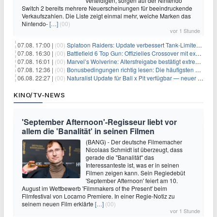
verteidigen, sorgen auf der Nintendo
Switch 2 bereits mehrere Neuerscheinungen für beeindruckende
Verkaufszahlen. Die Liste zeigt einmal mehr, welche Marken das
Nintendo-
[…]
(00)
vor 1 Stunde
07.08. 17:00 |
(00)
Splatoon Raiders: Update verbessert Tank-Limiter und behebt Bugs
07.08. 16:30 |
(00)
Battlefield 6 Top Gun: Offizielles Crossover mit exklusiven Inhalten angekündigt
07.08. 16:01 |
(00)
Marvel’s Wolverine: Altersfreigabe bestätigt extreme Gewalt und düstere Szenen
07.08. 12:36 |
(00)
Bonusbedingungen richtig lesen: Die häufigsten Stolperfallen
06.08. 22:27 |
(00)
Naturalist Update für Ball x Pit verfügbar — neuer Content auf allen Plattformen
KINO/TV-NEWS
'September Afternoon'-Regisseur liebt vor
allem die 'Banalität' in seinen Filmen
(BANG) - Der deutsche Filmemacher
Nicolaas Schmidt ist überzeugt, dass
gerade die "Banalität" das
Interessanteste ist, was er in seinen
Filmen zeigen kann. Sein Regiedebüt
'September Afternoon' feiert am 10.
August im Wettbewerb 'Filmmakers of the Present' beim
Filmfestival von Locarno Premiere. In einer Regie-Notiz zu
seinem neuen Film erklärte
[…]
(00)
vor 1 Stunde