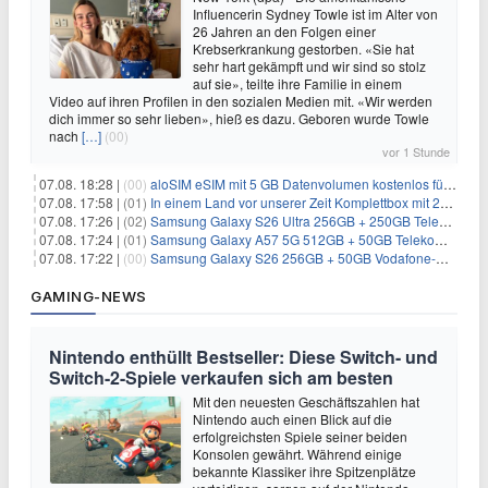
Influencerin Sydney Towle ist im Alter von
26 Jahren an den Folgen einer
Krebserkrankung gestorben. «Sie hat
sehr hart gekämpft und wir sind so stolz
auf sie», teilte ihre Familie in einem
Video auf ihren Profilen in den sozialen Medien mit. «Wir werden
dich immer so sehr lieben», hieß es dazu. Geboren wurde Towle
nach
[…]
(00)
vor 1 Stunde
07.08. 18:28 |
(00)
aloSIM eSIM mit 5 GB Datenvolumen kostenlos für Windscribe-Pro-Nutzer
07.08. 17:58 |
(01)
In einem Land vor unserer Zeit Komplettbox mit 27 DVDs für 59,49€
07.08. 17:26 |
(02)
Samsung Galaxy S26 Ultra 256GB + 250GB Telekom-Netz für 34€/Monat (effektiv 5,42€/Monat)
07.08. 17:24 |
(01)
Samsung Galaxy A57 5G 512GB + 50GB Telekom-Netz für 20€/Monat (effektiv 3,33€/Monat)
07.08. 17:22 |
(00)
Samsung Galaxy S26 256GB + 50GB Vodafone-Netz für 19,99€/Monat (effektiv 1,26€/Monat)
GAMING-NEWS
Nintendo enthüllt Bestseller: Diese Switch- und
Switch-2-Spiele verkaufen sich am besten
Mit den neuesten Geschäftszahlen hat
Nintendo auch einen Blick auf die
erfolgreichsten Spiele seiner beiden
Konsolen gewährt. Während einige
bekannte Klassiker ihre Spitzenplätze