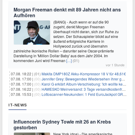
Morgan Freeman denkt mit 89 Jahren nicht ans
Aufhören
(BANG) - Auch wenn er auf die 90
zugeht, denkt Morgan Freeman
überhaupt nicht daran, sich zur Ruhe zu
setzen. Der Schauspieler blickt auf eine
äußerst erfolgreiche Karriere in
Hollywood zurück und übernahm
zahlreiche ikonische Rollen – darunter seine Oscar-prämierte
Darstellung in 'Million Dollar Baby' aus dem Jahr 2004. Im
kommenden Juni wird Freeman
[…]
(01)
vor 1 Stunde
07.08. 18:22 |
(01)
Makita DMP180Z Akku-Kompressor 18 V für 48,61€
07.08. 17:00 |
(00)
Jennifer Grey: Bewegendes Wiedersehen ihrer geschiedenen Eltern kurz vor dem Tod ihrer Mutter
07.08. 17:00 |
(00)
Karol G erklärt Album-Verschiebung: 'Ich wollte keine persönliche Situation ausnutzen'
07.08. 16:22 |
(00)
HAWESKO Weinversand: 3 Tage versandkostenfrei bestellen (MBW 25€)
07.08. 15:53 |
(00)
Lottoscanner-Neukunden: 1 Feld EuroJackpot GRATIS spielen
IT-NEWS
Influencerin Sydney Towle mit 26 an Krebs
gestorben
New York (dpa) - Die amerikanische