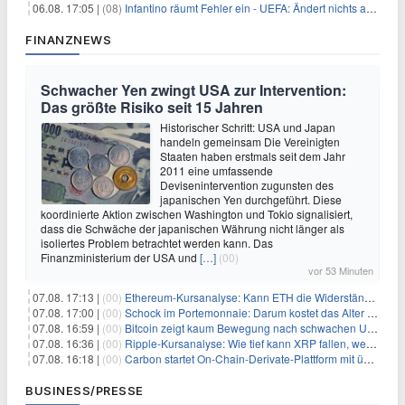
06.08. 17:05 |
(08)
Infantino räumt Fehler ein - UEFA: Ändert nichts an Boykott
FINANZNEWS
Schwacher Yen zwingt USA zur Intervention:
Das größte Risiko seit 15 Jahren
Historischer Schritt: USA und Japan
handeln gemeinsam Die Vereinigten
Staaten haben erstmals seit dem Jahr
2011 eine umfassende
Devisenintervention zugunsten des
japanischen Yen durchgeführt. Diese
koordinierte Aktion zwischen Washington und Tokio signalisiert,
dass die Schwäche der japanischen Währung nicht länger als
isoliertes Problem betrachtet werden kann. Das
Finanzministerium der USA und
[…]
(00)
vor 53 Minuten
07.08. 17:13 |
(00)
Ethereum-Kursanalyse: Kann ETH die Widerstände der gleitenden Durchschnitte überwinden?
07.08. 17:00 |
(00)
Schock im Portemonnaie: Darum kostet das Alter deutlich mehr als Sie denken
07.08. 16:59 |
(00)
Bitcoin zeigt kaum Bewegung nach schwachen US-Arbeitsmarktdaten, Fed-Zinserhöhungschancen sinken auf 44%
07.08. 16:36 |
(00)
Ripple-Kursanalyse: Wie tief kann XRP fallen, wenn die $1-Unterstützung am Wochenende verloren geht?
07.08. 16:18 |
(00)
Carbon startet On-Chain-Derivate-Plattform mit über 950 Märkten in einem Konto
BUSINESS/PRESSE