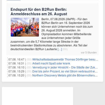
Endspurt für den B2Run Berlin:
Anmeldeschluss am 26. August
Berlin, 07.08.2026 (lifePR) - Für den
B2Run Berlin am 16. September 2026
können sich Unternehmen noch bis zum
26. August 2026 anmelden. Im
Olympiastadion kommen Mitarbeitende
aus Unternehmen jeder Größe
zusammen, um die 5,7 Kilometer lange Strecke in der
beeindruckenden Stadionkulisse zu absolvieren. Als Teil der
deutschlandweiten B2Run Laufserie
[…]
(00)
vor 5 Stunden
07.08. 16:47 |
(00)
Wirtschaftsstaatssekretär Thomas Dörflinger besucht Handwerksbetrieb im Kammerbezirk Freiburg
07.08. 16:31 |
(00)
Arbeit macht Spaß oder krank
07.08. 16:10 |
(00)
Vernetzung in jeder Hinsicht – Die Städte der Zukunft sind grün-blau
07.08. 15:29 |
(00)
Drei bis zehn Prozent, so viel Strom verbraucht ein Aufzug im Gebäude
07.08. 15:20 |
(00)
Northern Discovery Metals gibt die Börsennotierung an der Frankfurter Wertpapierbörse bekannt