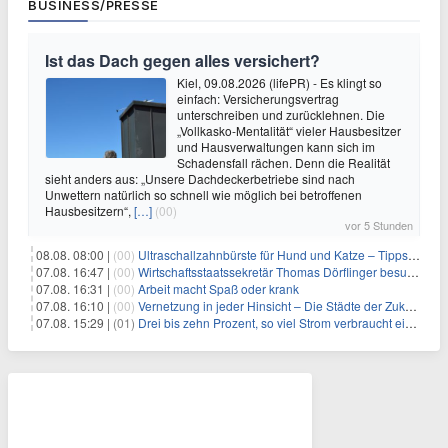
BUSINESS/PRESSE
Ist das Dach gegen alles versichert?
Kiel, 09.08.2026 (lifePR) - Es klingt so
einfach: Versicherungsvertrag
unterschreiben und zurücklehnen. Die
„Vollkasko-Mentalität“ vieler Hausbesitzer
und Hausverwaltungen kann sich im
Schadensfall rächen. Denn die Realität
sieht anders aus: „Unsere Dachdeckerbetriebe sind nach
Unwettern natürlich so schnell wie möglich bei betroffenen
Hausbesitzern“,
[…]
(00)
vor 5 Stunden
08.08. 08:00 |
(00)
Ultraschallzahnbürste für Hund und Katze – Tipps zur erfolgreichen Eingewöhnung
07.08. 16:47 |
(00)
Wirtschaftsstaatssekretär Thomas Dörflinger besucht Handwerksbetrieb im Kammerbezirk Freiburg
07.08. 16:31 |
(00)
Arbeit macht Spaß oder krank
07.08. 16:10 |
(00)
Vernetzung in jeder Hinsicht – Die Städte der Zukunft sind grün-blau
07.08. 15:29 |
(01)
Drei bis zehn Prozent, so viel Strom verbraucht ein Aufzug im Gebäude