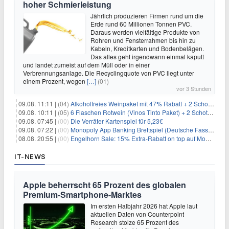
hoher Schmierleistung
Jährlich produzieren Firmen rund um die
Erde rund 60 Millionen Tonnen PVC.
Daraus werden vielfältige Produkte von
Rohren und Fensterrahmen bis hin zu
Kabeln, Kreditkarten und Bodenbelägen.
Das alles geht irgendwann einmal kaputt
und landet zumeist auf dem Müll oder in einer
Verbrennungsanlage. Die Recyclingquote von PVC liegt unter
einem Prozent, wegen
[…]
(01)
vor 3 Stunden
09.08. 11:11 |
(04)
Alkoholfreies Weinpaket mit 47% Rabatt + 2 Schott Zwiesel Gläser GRATIS für 29,99€
09.08. 10:11 |
(05)
6 Flaschen Rotwein (Vinos Tinto Paket) + 2 Schott Zwiesel Gläser für 25,99€ inkl. Versand
09.08. 07:45 |
(00)
Die Verräter Kartenspiel für 5,23€
09.08. 07:22 |
(00)
Monopoly App Banking Brettspiel (Deutsche Fassung) für 9,84€
08.08. 20:55 |
(00)
Engelhorn Sale: 15% Extra-Rabatt on top auf Mode- und Sport-Artikel
IT-NEWS
Apple beherrscht 65 Prozent des globalen
Premium-Smartphone-Marktes
Im ersten Halbjahr 2026 hat Apple laut
aktuellen Daten von Counterpoint
Research stolze 65 Prozent des