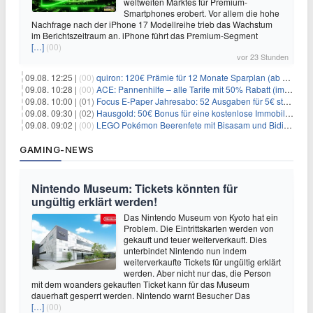
weltweiten Marktes für Premium-
Smartphones erobert. Vor allem die hohe
Nachfrage nach der iPhone 17 Modellreihe trieb das Wachstum
im Berichtszeitraum an. iPhone führt das Premium-Segment
[…]
(00)
vor 23 Stunden
09.08. 12:25 |
(00)
quiron: 120€ Prämie für 12 Monate Sparplan (ab 100€/Monat)
09.08. 10:28 |
(00)
ACE: Pannenhilfe – alle Tarife mit 50% Rabatt (im ersten Jahr)
09.08. 10:00 |
(01)
Focus E-Paper Jahresabo: 52 Ausgaben für 5€ statt 207,48€ – per Formular kündbar!
09.08. 09:30 |
(02)
Hausgold: 50€ Bonus für eine kostenlose Immobilienbewertung
09.08. 09:02 |
(00)
LEGO Pokémon Beerenfete mit Bisasam und Bidiza für 14,99€
GAMING-NEWS
Nintendo Museum: Tickets könnten für
ungültig erklärt werden!
Das Nintendo Museum von Kyoto hat ein
Problem. Die Eintrittskarten werden von
gekauft und teuer weiterverkauft. Dies
unterbindet Nintendo nun indem
weiterverkaufte Tickets für ungültig erklärt
werden. Aber nicht nur das, die Person
mit dem woanders gekauften Ticket kann für das Museum
dauerhaft gesperrt werden. Nintendo warnt Besucher Das
[…]
(00)