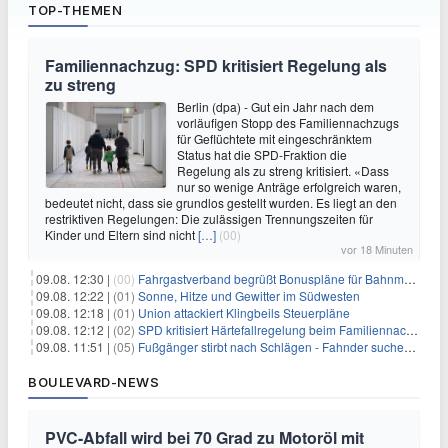
TOP-THEMEN
Familiennachzug: SPD kritisiert Regelung als
zu streng
Berlin (dpa) - Gut ein Jahr nach dem
vorläufigen Stopp des Familiennachzugs
für Geflüchtete mit eingeschränktem
Status hat die SPD-Fraktion die
Regelung als zu streng kritisiert. «Dass
nur so wenige Anträge erfolgreich waren,
bedeutet nicht, dass sie grundlos gestellt wurden. Es liegt an den
restriktiven Regelungen: Die zulässigen Trennungszeiten für
Kinder und Eltern sind nicht
[…]
(00)
vor 18 Minuten
09.08. 12:30 |
(00)
Fahrgastverband begrüßt Bonuspläne für Bahnmanager
09.08. 12:22 |
(01)
Sonne, Hitze und Gewitter im Südwesten
09.08. 12:18 |
(01)
Union attackiert Klingbeils Steuerpläne
09.08. 12:12 |
(02)
SPD kritisiert Härtefallregelung beim Familiennachzug als zu streng
09.08. 11:51 |
(05)
Fußgänger stirbt nach Schlägen - Fahnder suchen Autofahrer
BOULEVARD-NEWS
PVC-Abfall wird bei 70 Grad zu Motoröl mit