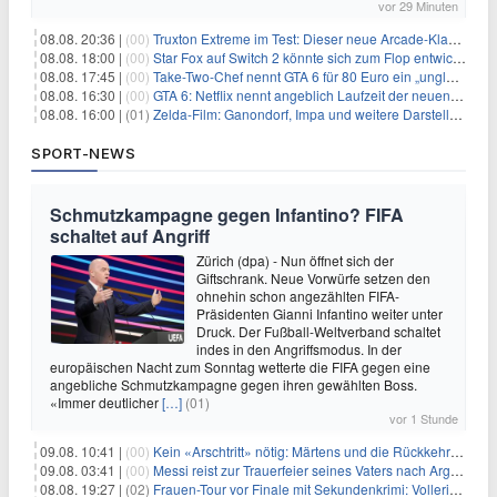
vor 29 Minuten
08.08. 20:36 |
(00)
Truxton Extreme im Test: Dieser neue Arcade-Klassiker verzeiht dir gar nichts
08.08. 18:00 |
(00)
Star Fox auf Switch 2 könnte sich zum Flop entwickeln
08.08. 17:45 |
(00)
Take-Two-Chef nennt GTA 6 für 80 Euro ein „unglaubliches Schnäppchen“
08.08. 16:30 |
(00)
GTA 6: Netflix nennt angeblich Laufzeit der neuen Gameplay-Präsentation
08.08. 16:00 |
(01)
Zelda-Film: Ganondorf, Impa und weitere Darsteller sollen feststehen
SPORT-NEWS
Schmutzkampagne gegen Infantino? FIFA
schaltet auf Angriff
Zürich (dpa) - Nun öffnet sich der
Giftschrank. Neue Vorwürfe setzen den
ohnehin schon angezählten FIFA-
Präsidenten Gianni Infantino weiter unter
Druck. Der Fußball-Weltverband schaltet
indes in den Angriffsmodus. In der
europäischen Nacht zum Sonntag wetterte die FIFA gegen eine
angebliche Schmutzkampagne gegen ihren gewählten Boss.
«Immer deutlicher
[…]
(01)
vor 1 Stunde
09.08. 10:41 |
(00)
Kein «Arschtritt» nötig: Märtens und die Rückkehr nach Paris
09.08. 03:41 |
(00)
Messi reist zur Trauerfeier seines Vaters nach Argentinien
08.08. 19:27 |
(02)
Frauen-Tour vor Finale mit Sekundenkrimi: Vollering in Gelb