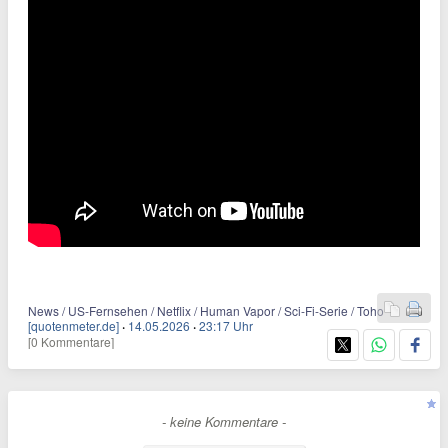
News / US-Fernsehen / Netflix / Human Vapor / Sci-Fi-Serie / Toho
[quotenmeter.de]
·
14.05.2026
·
23:17 Uhr
[0 Kommentare]
- keine Kommentare -