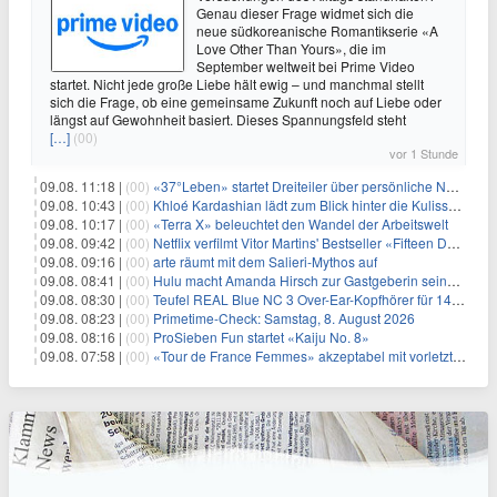
Genau dieser Frage widmet sich die
neue südkoreanische Romantikserie «A
Love Other Than Yours», die im
September weltweit bei Prime Video
startet. Nicht jede große Liebe hält ewig – und manchmal stellt
sich die Frage, ob eine gemeinsame Zukunft noch auf Liebe oder
längst auf Gewohnheit basiert. Dieses Spannungsfeld steht
[…]
(00)
vor 1 Stunde
09.08. 11:18 |
(00)
«37°Leben» startet Dreiteiler über persönliche Neuanfänge
09.08. 10:43 |
(00)
Khloé Kardashian lädt zum Blick hinter die Kulissen ihres Freundeskreises
09.08. 10:17 |
(00)
«Terra X» beleuchtet den Wandel der Arbeitswelt
09.08. 09:42 |
(00)
Netflix verfilmt Vitor Martins' Bestseller «Fifteen Days»
09.08. 09:16 |
(00)
arte räumt mit dem Salieri-Mythos auf
09.08. 08:41 |
(00)
Hulu macht Amanda Hirsch zur Gastgeberin seines Reality-Podcasts
09.08. 08:30 |
(00)
Teufel REAL Blue NC 3 Over-Ear-Kopfhörer für 149,99€
09.08. 08:23 |
(00)
Primetime-Check: Samstag, 8. August 2026
09.08. 08:16 |
(00)
ProSieben Fun startet «Kaiju No. 8»
09.08. 07:58 |
(00)
«Tour de France Femmes» akzeptabel mit vorletzter Etappe