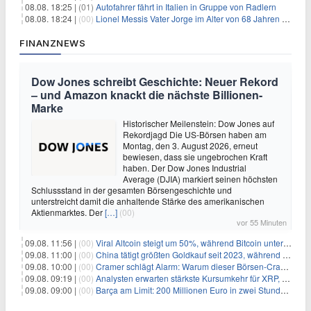
08.08. 18:25 |
(01)
Autofahrer fährt in Italien in Gruppe von Radlern
08.08. 18:24 |
(00)
Lionel Messis Vater Jorge im Alter von 68 Jahren gestorben
FINANZNEWS
Dow Jones schreibt Geschichte: Neuer Rekord
– und Amazon knackt die nächste Billionen-
Marke
Historischer Meilenstein: Dow Jones auf
Rekordjagd Die US-Börsen haben am
Montag, den 3. August 2026, erneut
bewiesen, dass sie ungebrochen Kraft
haben. Der Dow Jones Industrial
Average (DJIA) markiert seinen höchsten
Schlussstand in der gesamten Börsengeschichte und
unterstreicht damit die anhaltende Stärke des amerikanischen
Aktienmarktes. Der
[…]
(00)
vor 55 Minuten
09.08. 11:56 |
(00)
Viral Altcoin steigt um 50%, während Bitcoin unter $65.000 fällt
09.08. 11:00 |
(00)
China tätigt größten Goldkauf seit 2023, während Goldpreis um 8% steigt
09.08. 10:00 |
(00)
Cramer schlägt Alarm: Warum dieser Börsen-Crash die beste Einstiegschance seit Monaten ist
09.08. 09:19 |
(00)
Analysten erwarten stärkste Kursumkehr für XRP, während Polymarket skeptisch bleibt
09.08. 09:00 |
(00)
Barça am Limit: 200 Millionen Euro in zwei Stunden – warum dieser Schuldentrip hochgefährlich wird