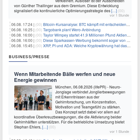
verkleinert. Auslöser ist der Ausscheiden
von Günther Thallinger aus dem Gremium. Diese Entwicklung
signalisiert die kontinuierliche Optimierungsstrategie des
[…]
(00)
vor 1 Stunde
06.08. 17:24 |
(00)
Bitcoin-Kursanalyse: BTC kämpft mit entscheidender $65K-Hürde, während sich ein Liquidationscluster aufbaut
06.08. 16:25 |
(00)
Targobank plant Wero-Anbindung
06.08. 16:00 |
(00)
Taylor Wimpey startet 41,9 Millionen Pfund Aktienrückkauf – was Anleger wissen müssen
06.08. 16:00 |
(00)
Diese Sparkassen-Werbung bekommt sogar von der Konkurrenz Lob
06.08. 15:45 |
(00)
XRP, PI und ADA: Welche Kryptowährung hat das größte Potenzial im nächsten Bullenmarkt?
BUSINESS/PRESSE
Wenn Mitarbeitende Bälle werfen und neue
Energie gewinnen
München, 06.08.2026 (lifePR) - Neuro-
Jonglage verbindet Jonglierbewegungen
mit Erkenntnissen aus der
Gehirnforschung, um Konzentration,
Motivation und Teamgefühl zu stärken.
Das Konzept setzt dabei vor allem auf
koordinative Überkreuzbewegungen, die die Aktivierung beider
Gehirnhälften unterstützen. Für die betriebliche Umsetzung bietet
Stephan Ehlers,
[…]
(00)
vor 1 Stunde