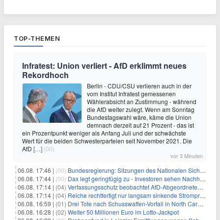
TOP-THEMEN
Infratest: Union verliert - AfD erklimmt neues
Rekordhoch
Berlin - CDU/CSU verlieren auch in der
vom Institut Infratest gemessenen
Wählerabsicht an Zustimmung - während
die AfD weiter zulegt. Wenn am Sonntag
Bundestagswahl wäre, käme die Union
demnach derzeit auf 21 Prozent - das ist
ein Prozentpunkt weniger als Anfang Juli und der schwächste
Wert für die beiden Schwesterparteien seit November 2021. Die
AfD
[…]
(00)
vor 3 Minuten
06.08. 17:46 |
(00)
Bundesregierung: Sitzungen des Nationalen Sicherheitsrates geheim
06.08. 17:44 |
(00)
Dax legt geringfügig zu - Investoren sehen Nachholpotenzial
06.08. 17:14 |
(04)
Verfassungsschutz beobachtet AfD-Abgeordneten Nolte
06.08. 17:14 |
(04)
Reiche rechtfertigt nur langsam sinkende Strompreise
06.08. 16:59 |
(01)
Drei Tote nach Schusswaffen-Vorfall in North Carolina
06.08. 16:28 |
(02)
Weiter 50 Millionen Euro im Lotto-Jackpot