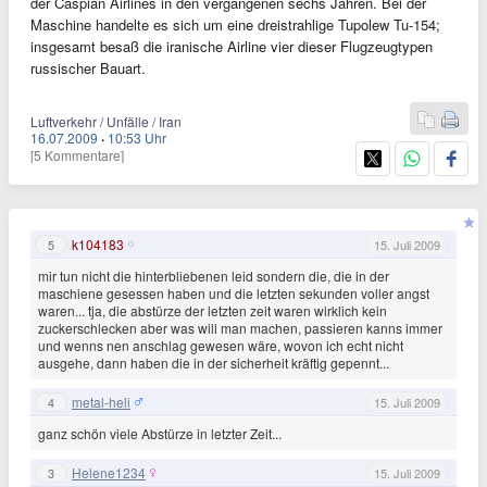
der Caspian Airlines in den vergangenen sechs Jahren. Bei der
Maschine handelte es sich um eine dreistrahlige Tupolew Tu-154;
insgesamt besaß die iranische Airline vier dieser Flugzeugtypen
russischer Bauart.
Luftverkehr / Unfälle / Iran
16.07.2009
·
10:53 Uhr
[5 Kommentare]
k104183
5
15. Juli 2009
mir tun nicht die hinterbliebenen leid sondern die, die in der
maschiene gesessen haben und die letzten sekunden voller angst
waren... tja, die abstürze der letzten zeit waren wirklich kein
zuckerschlecken aber was will man machen, passieren kanns immer
und wenns nen anschlag gewesen wäre, wovon ich echt nicht
ausgehe, dann haben die in der sicherheit kräftig gepennt...
metal-heli
4
15. Juli 2009
ganz schön viele Abstürze in letzter Zeit...
Helene1234
3
15. Juli 2009