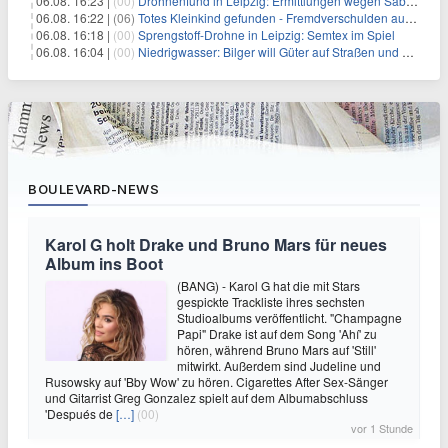
06.08. 16:23 |
(00)
Drohnenfund in Leipzig: Ermittlungen wegen Sabotage und Spionage
06.08. 16:22 |
(06)
Totes Kleinkind gefunden - Fremdverschulden ausgeschlossen
06.08. 16:18 |
(00)
Sprengstoff-Drohne in Leipzig: Semtex im Spiel
06.08. 16:04 |
(00)
Niedrigwasser: Bilger will Güter auf Straßen und Schienen bringen
BOULEVARD-NEWS
Karol G holt Drake und Bruno Mars für neues
Album ins Boot
(BANG) - Karol G hat die mit Stars
gespickte Trackliste ihres sechsten
Studioalbums veröffentlicht. "Champagne
Papi" Drake ist auf dem Song 'Ahí' zu
hören, während Bruno Mars auf 'Still'
mitwirkt. Außerdem sind Judeline und
Rusowsky auf 'Bby Wow' zu hören. Cigarettes After Sex-Sänger
und Gitarrist Greg Gonzalez spielt auf dem Albumabschluss
'Después de
[…]
(00)
vor 1 Stunde