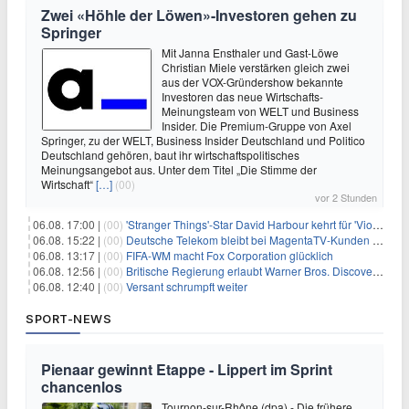
Zwei «Höhle der Löwen»-Investoren gehen zu
Springer
Mit Janna Ensthaler und Gast-Löwe
Christian Miele verstärken gleich zwei
aus der VOX-Gründershow bekannte
Investoren das neue Wirtschafts-
Meinungsteam von WELT und Business
Insider. Die Premium-Gruppe von Axel
Springer, zu der WELT, Business Insider Deutschland und Politico
Deutschland gehören, baut ihr wirtschaftspolitisches
Meinungsangebot aus. Unter dem Titel „Die Stimme der
Wirtschaft“
[…]
(00)
vor 2 Stunden
06.08. 17:00 |
(00)
'Stranger Things'-Star David Harbour kehrt für 'Violent Night 2' zurück – Kristen Bell stößt zur Besetzung
06.08. 15:22 |
(00)
Deutsche Telekom bleibt bei MagentaTV-Kunden vage
06.08. 13:17 |
(00)
FIFA-WM macht Fox Corporation glücklich
06.08. 12:56 |
(00)
Britische Regierung erlaubt Warner Bros. Discovery-Übernahme
06.08. 12:40 |
(00)
Versant schrumpft weiter
SPORT-NEWS
Pienaar gewinnt Etappe - Lippert im Sprint
chancenlos
Tournon-sur-Rhône (dpa) - Die frühere