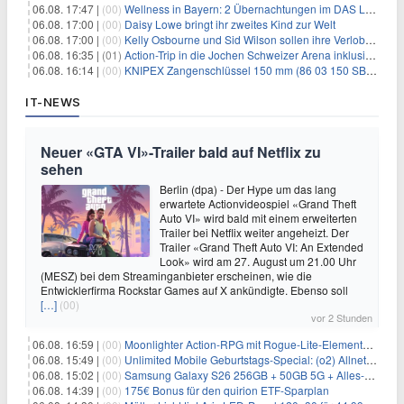
06.08. 17:47 |
(00)
Wellness in Bayern: 2 Übernachtungen im DAS LUDWIG Sports Resort inkl. HP + Wellness ab 174€ p.P.
06.08. 17:00 |
(00)
Daisy Lowe bringt ihr zweites Kind zur Welt
06.08. 17:00 |
(00)
Kelly Osbourne und Sid Wilson sollen ihre Verlobung gelöst haben
06.08. 16:35 |
(01)
Action-Trip in die Jochen Schweizer Arena inklusive Premium Hotel und Frühstück ab 59€ p.P.
06.08. 16:14 |
(00)
KNIPEX Zangenschlüssel 150 mm (86 03 150 SB) für 35,99€
IT-NEWS
Neuer «GTA VI»-Trailer bald auf Netflix zu
sehen
Berlin (dpa) - Der Hype um das lang
erwartete Actionvideospiel «Grand Theft
Auto VI» wird bald mit einem erweiterten
Trailer bei Netflix weiter angeheizt. Der
Trailer «Grand Theft Auto VI: An Extended
Look» wird am 27. August um 21.00 Uhr
(MESZ) bei dem Streaminganbieter erscheinen, wie die
Entwicklerfirma Rockstar Games auf X ankündigte. Ebenso soll
[…]
(00)
vor 2 Stunden
06.08. 16:59 |
(00)
Moonlighter Action-RPG mit Rogue-Lite-Elementen kostenlos bei Steam
06.08. 15:49 |
(00)
Unlimited Mobile Geburtstags-Special: (o2) Allnet-Flats ab 14,99€/Monat
06.08. 15:02 |
(00)
Samsung Galaxy S26 256GB + 50GB 5G + Alles-Flat im Vodafone-Netz für 19,99€/Monat – eff. 0,20€/Monat
06.08. 14:39 |
(00)
175€ Bonus für den quirion ETF-Sparplan