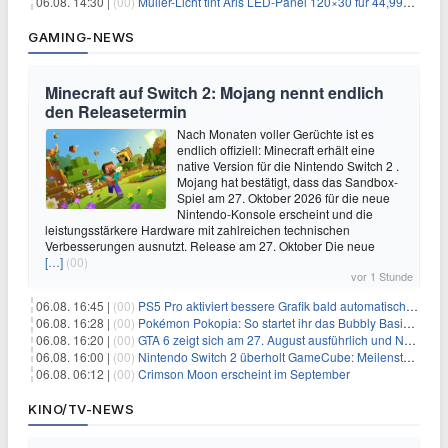
06.08. 14:30 |
(00)
Müller-Licht tint Aris LED-Panel 120×30 für 44,99€ – Zigbee RGB
GAMING-NEWS
Minecraft auf Switch 2: Mojang nennt endlich
den Releasetermin
Nach Monaten voller Gerüchte ist es
endlich offiziell: Minecraft erhält eine
native Version für die Nintendo Switch 2 .
Mojang hat bestätigt, dass das Sandbox-
Spiel am 27. Oktober 2026 für die neue
Nintendo-Konsole erscheint und die
leistungsstärkere Hardware mit zahlreichen technischen
Verbesserungen ausnutzt. Release am 27. Oktober Die neue
[…]
(00)
vor 1 Stunde
06.08. 16:45 |
(00)
PS5 Pro aktiviert bessere Grafik bald automatisch, aber das Update ist kleiner als gedacht
06.08. 16:28 |
(00)
Pokémon Pokopia: So startet ihr das Bubbly Basin-DLC
06.08. 16:20 |
(00)
GTA 6 zeigt sich am 27. August ausführlich und Netflix bekommt sechs Stunden Vorsprung
06.08. 16:00 |
(00)
Nintendo Switch 2 überholt GameCube: Meilenstein schon nach kurzer Zeit erreicht
06.08. 06:12 |
(00)
Crimson Moon erscheint im September
KINO/TV-NEWS