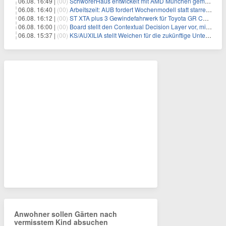
06.08. 16:49 |
(00)
SchwörerHaus entwickelt mit AMD München gemeinsam Tiny-Living-Konzepte und erhalten dafür den New Living Award
06.08. 16:40 |
(00)
Arbeitszeit: AUB fordert Wochenmodell statt starrer Tagesgrenze
06.08. 16:12 |
(00)
ST XTA plus 3 Gewindefahrwerk für Toyota GR Corolla entwickelt: Erstklassige Straßenlage in jeder Situation
06.08. 16:00 |
(00)
Board stellt den Contextual Decision Layer vor, mit dem Unternehmensdaten und KI-Investitionen in intelligentere Geschäftsentscheidungen umgesetzt wer
06.08. 15:37 |
(00)
KS/AUXILIA stellt Weichen für die zukünftige Unternehmensführung
Anwohner sollen Gärten nach
vermisstem Kind absuchen