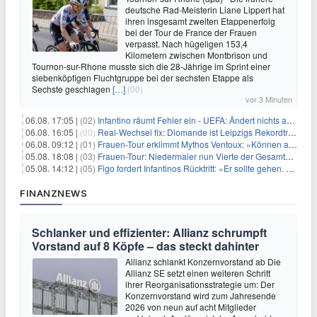
deutsche Rad-Meisterin Liane Lippert hat
ihren insgesamt zweiten Etappenerfolg
bei der Tour de France der Frauen
verpasst. Nach hügeligen 153,4
Kilometern zwischen Montbrison und
Tournon-sur-Rhone musste sich die 28-Jährige im Sprint einer
siebenköpfigen Fluchtgruppe bei der sechsten Etappe als
Sechste geschlagen
[…]
(00)
vor 3 Minuten
06.08. 17:05 |
(02)
Infantino räumt Fehler ein - UEFA: Ändert nichts an Boykott
06.08. 16:05 |
(00)
Real-Wechsel fix: Diomande ist Leipzigs Rekordtransfer
06.08. 09:12 |
(01)
Frauen-Tour erklimmt Mythos Ventoux: «Können alles schaffen»
05.08. 18:08 |
(03)
Frauen-Tour: Niedermaier nun Vierte der Gesamtwertung
05.08. 14:12 |
(05)
Figo fordert Infantinos Rücktritt: «Er sollte gehen. Jetzt»
FINANZNEWS
Schlanker und effizienter: Allianz schrumpft
Vorstand auf 8 Köpfe – das steckt dahinter
Allianz schlankt Konzernvorstand ab Die
Allianz SE setzt einen weiteren Schritt
ihrer Reorganisationsstrategie um: Der
Konzernvorstand wird zum Jahresende
2026 von neun auf acht Mitglieder