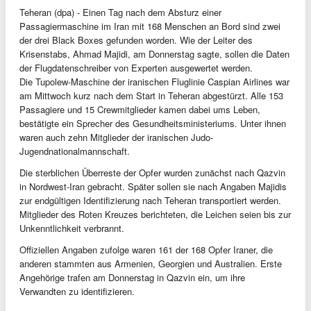
Teheran (dpa) - Einen Tag nach dem Absturz einer
Passagiermaschine im Iran mit 168 Menschen an Bord sind zwei
der drei Black Boxes gefunden worden. Wie der Leiter des
Krisenstabs, Ahmad Majidi, am Donnerstag sagte, sollen die Daten
der Flugdatenschreiber von Experten ausgewertet werden.
Die Tupolew-Maschine der iranischen Fluglinie Caspian Airlines war
am Mittwoch kurz nach dem Start in Teheran abgestürzt. Alle 153
Passagiere und 15 Crewmitglieder kamen dabei ums Leben,
bestätigte ein Sprecher des Gesundheitsministeriums. Unter ihnen
waren auch zehn Mitglieder der iranischen Judo-
Jugendnationalmannschaft.
Die sterblichen Überreste der Opfer wurden zunächst nach Qazvin
in Nordwest-Iran gebracht. Später sollen sie nach Angaben Majidis
zur endgültigen Identifizierung nach Teheran transportiert werden.
Mitglieder des Roten Kreuzes berichteten, die Leichen seien bis zur
Unkenntlichkeit verbrannt.
Offiziellen Angaben zufolge waren 161 der 168 Opfer Iraner, die
anderen stammten aus Armenien, Georgien und Australien. Erste
Angehörige trafen am Donnerstag in Qazvin ein, um ihre
Verwandten zu identifizieren.