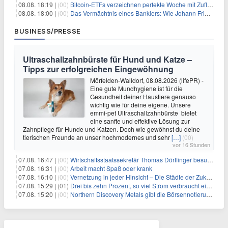
08.08. 18:19 |
(00)
Bitcoin-ETFs verzeichnen perfekte Woche mit Zuflüssen auf 3-Monats-Hoch
08.08. 18:00 |
(00)
Das Vermächtnis eines Bankiers: Wie Johann Friedrich Städel sein Imperium unsterblich machte
BUSINESS/PRESSE
Ultraschallzahnbürste für Hund und Katze –
Tipps zur erfolgreichen Eingewöhnung
Mörfelden-Walldorf, 08.08.2026 (lifePR) -
Eine gute Mundhygiene ist für die
Gesundheit deiner Haustiere genauso
wichtig wie für deine eigene. Unsere
emmi-pet Ultraschallzahnbürste bietet
eine sanfte und effektive Lösung zur
Zahnpflege für Hunde und Katzen. Doch wie gewöhnst du deine
tierischen Freunde an unser hochmodernes und sehr
[…]
(00)
vor 16 Stunden
07.08. 16:47 |
(00)
Wirtschaftsstaatssekretär Thomas Dörflinger besucht Handwerksbetrieb im Kammerbezirk Freiburg
07.08. 16:31 |
(00)
Arbeit macht Spaß oder krank
07.08. 16:10 |
(00)
Vernetzung in jeder Hinsicht – Die Städte der Zukunft sind grün-blau
07.08. 15:29 |
(01)
Drei bis zehn Prozent, so viel Strom verbraucht ein Aufzug im Gebäude
07.08. 15:20 |
(00)
Northern Discovery Metals gibt die Börsennotierung an der Frankfurter Wertpapierbörse bekannt