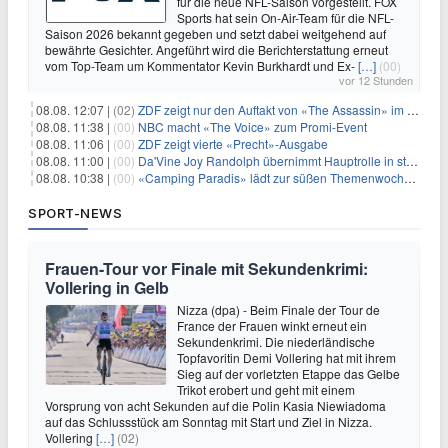
für die neue NFL-Saison vorgestellt. FOX
Sports hat sein On-Air-Team für die NFL-
Saison 2026 bekannt gegeben und setzt dabei weitgehend auf
bewährte Gesichter. Angeführt wird die Berichterstattung erneut
vom Top-Team um Kommentator Kevin Burkhardt und Ex-
[…]
(00)
vor 12 Stunden
08.08. 12:07 |
(02)
ZDF zeigt nur den Auftakt von «The Assassin» im Fernsehen
08.08. 11:38 |
(00)
NBC macht «The Voice» zum Promi-Event
08.08. 11:06 |
(00)
ZDF zeigt vierte «Precht»-Ausgabe
08.08. 11:00 |
(00)
Da'Vine Joy Randolph übernimmt Hauptrolle in starbesetzter schwarzer Komödie
08.08. 10:38 |
(00)
«Camping Paradis» lädt zur süßen Themenwoche ein
SPORT-NEWS
Frauen-Tour vor Finale mit Sekundenkrimi:
Vollering in Gelb
Nizza (dpa) - Beim Finale der Tour de
France der Frauen winkt erneut ein
Sekundenkrimi. Die niederländische
Topfavoritin Demi Vollering hat mit ihrem
Sieg auf der vorletzten Etappe das Gelbe
Trikot erobert und geht mit einem
Vorsprung von acht Sekunden auf die Polin Kasia Niewiadoma
auf das Schlussstück am Sonntag mit Start und Ziel in Nizza.
Vollering
[…]
(02)