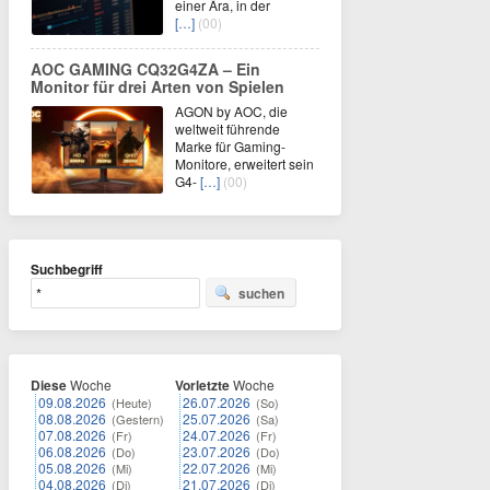
einer Ära, in der
[…]
(00)
AOC GAMING CQ32G4ZA – Ein
Monitor für drei Arten von Spielen
AGON by AOC, die
weltweit führende
Marke für Gaming-
Monitore, erweitert sein
G4-
[…]
(00)
Suchbegriff
suchen
Diese
Woche
Vorletzte
Woche
09.08.2026
26.07.2026
(Heute)
(So)
08.08.2026
25.07.2026
(Gestern)
(Sa)
07.08.2026
24.07.2026
(Fr)
(Fr)
06.08.2026
23.07.2026
(Do)
(Do)
05.08.2026
22.07.2026
(Mi)
(Mi)
04.08.2026
21.07.2026
(Di)
(Di)