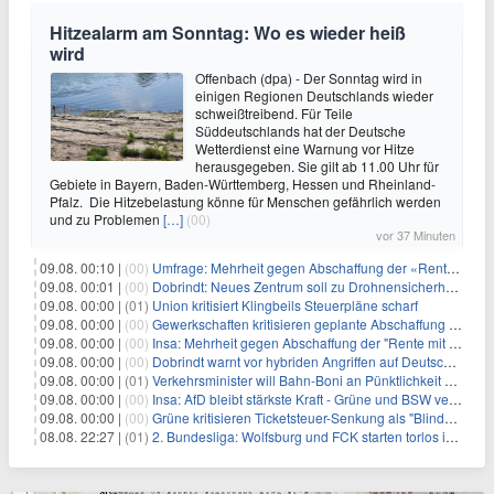
Hitzealarm am Sonntag: Wo es wieder heiß
wird
Offenbach (dpa) - Der Sonntag wird in
einigen Regionen Deutschlands wieder
schweißtreibend. Für Teile
Süddeutschlands hat der Deutsche
Wetterdienst eine Warnung vor Hitze
herausgegeben. Sie gilt ab 11.00 Uhr für
Gebiete in Bayern, Baden-Württemberg, Hessen und Rheinland-
Pfalz. Die Hitzebelastung könne für Menschen gefährlich werden
und zu Problemen
[…]
(00)
vor 37 Minuten
09.08. 00:10 |
(00)
Umfrage: Mehrheit gegen Abschaffung der «Rente mit 63»
09.08. 00:01 |
(00)
Dobrindt: Neues Zentrum soll zu Drohnensicherheit forschen
09.08. 00:00 |
(01)
Union kritisiert Klingbeils Steuerpläne scharf
09.08. 00:00 |
(00)
Gewerkschaften kritisieren geplante Abschaffung der "Rente mit 63"
09.08. 00:00 |
(00)
Insa: Mehrheit gegen Abschaffung der "Rente mit 63"
09.08. 00:00 |
(00)
Dobrindt warnt vor hybriden Angriffen auf Deutschland
09.08. 00:00 |
(01)
Verkehrsminister will Bahn-Boni an Pünktlichkeit koppeln
09.08. 00:00 |
(00)
Insa: AfD bleibt stärkste Kraft - Grüne und BSW verlieren
09.08. 00:00 |
(00)
Grüne kritisieren Ticketsteuer-Senkung als "Blindflug"
08.08. 22:27 |
(01)
2. Bundesliga: Wolfsburg und FCK starten torlos in die Saison