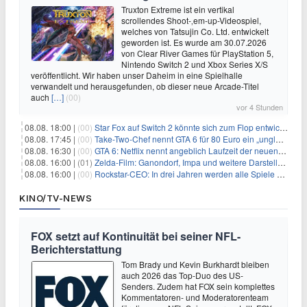
Truxton Extreme ist ein vertikal
scrollendes Shoot-‚em-up-Videospiel,
welches von Tatsujin Co. Ltd. entwickelt
geworden ist. Es wurde am 30.07.2026
von Clear River Games für PlayStation 5,
Nintendo Switch 2 und Xbox Series X/S
veröffentlicht. Wir haben unser Daheim in eine Spielhalle
verwandelt und herausgefunden, ob dieser neue Arcade-Titel
auch
[…]
(00)
vor 4 Stunden
08.08. 18:00 |
(00)
Star Fox auf Switch 2 könnte sich zum Flop entwickeln
08.08. 17:45 |
(00)
Take-Two-Chef nennt GTA 6 für 80 Euro ein „unglaubliches Schnäppchen“
08.08. 16:30 |
(00)
GTA 6: Netflix nennt angeblich Laufzeit der neuen Gameplay-Präsentation
08.08. 16:00 |
(01)
Zelda-Film: Ganondorf, Impa und weitere Darsteller sollen feststehen
08.08. 16:00 |
(00)
Rockstar-CEO: In drei Jahren werden alle Spiele gestreamt
KINO/TV-NEWS
FOX setzt auf Kontinuität bei seiner NFL-
Berichterstattung
Tom Brady und Kevin Burkhardt bleiben
auch 2026 das Top-Duo des US-
Senders. Zudem hat FOX sein komplettes
Kommentatoren- und Moderatorenteam