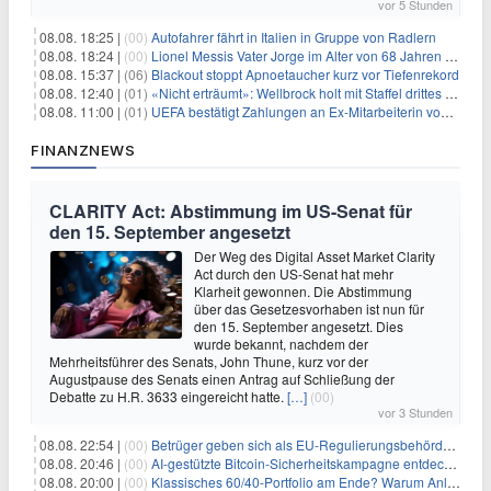
vor 5 Stunden
08.08. 18:25 |
(00)
Autofahrer fährt in Italien in Gruppe von Radlern
08.08. 18:24 |
(00)
Lionel Messis Vater Jorge im Alter von 68 Jahren gestorben
08.08. 15:37 |
(06)
Blackout stoppt Apnoetaucher kurz vor Tiefenrekord
08.08. 12:40 |
(01)
«Nicht erträumt»: Wellbrock holt mit Staffel drittes EM-Gold
08.08. 11:00 |
(01)
UEFA bestätigt Zahlungen an Ex-Mitarbeiterin von Infantino
FINANZNEWS
CLARITY Act: Abstimmung im US-Senat für
den 15. September angesetzt
Der Weg des Digital Asset Market Clarity
Act durch den US-Senat hat mehr
Klarheit gewonnen. Die Abstimmung
über das Gesetzesvorhaben ist nun für
den 15. September angesetzt. Dies
wurde bekannt, nachdem der
Mehrheitsführer des Senats, John Thune, kurz vor der
Augustpause des Senats einen Antrag auf Schließung der
Debatte zu H.R. 3633 eingereicht hatte.
[…]
(00)
vor 3 Stunden
08.08. 22:54 |
(00)
Betrüger geben sich als EU-Regulierungsbehörden aus, um Krypto-Nutzer nach MiCA-Deadline ins Visier zu nehmen
08.08. 20:46 |
(00)
AI-gestützte Bitcoin-Sicherheitskampagne entdeckt fast 5.000 Softwareprobleme in 390 Projekten
08.08. 20:00 |
(00)
Klassisches 60/40-Portfolio am Ende? Warum Anleger jetzt radikal umdenken müssen