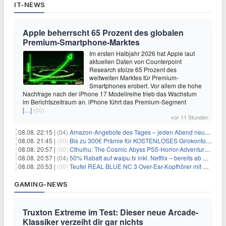
IT-NEWS
Apple beherrscht 65 Prozent des globalen
Premium-Smartphone-Marktes
Im ersten Halbjahr 2026 hat Apple laut
aktuellen Daten von Counterpoint
Research stolze 65 Prozent des
weltweiten Marktes für Premium-
Smartphones erobert. Vor allem die hohe
Nachfrage nach der iPhone 17 Modellreihe trieb das Wachstum
im Berichtszeitraum an. iPhone führt das Premium-Segment
[…]
(00)
vor 11 Stunden
08.08. 22:15 |
(04)
Amazon-Angebote des Tages – jeden Abend neue Deals zum Stöbern
08.08. 21:45 |
(00)
Bis zu 300€ Prämie für KOSTENLOSES Girokonto bei der Santander – 50€ schon nach 1 Woche!
08.08. 20:57 |
(00)
Cthulhu: The Cosmic Abyss PS5-Horror-Adventure für 27,99€
08.08. 20:57 |
(04)
50% Rabatt auf waipu.tv inkl. Netflix – bereits ab 9€/Monat (statt 17,99€)
08.08. 20:53 |
(00)
Teufel REAL BLUE NC 3 Over-Ear-Kopfhörer mit ANC für 149,99€
GAMING-NEWS
Truxton Extreme im Test: Dieser neue Arcade-
Klassiker verzeiht dir gar nichts