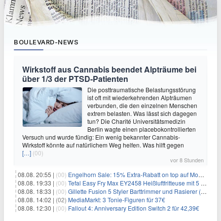
BOULEVARD-NEWS
Wirkstoff aus Cannabis beendet Alpträume bei
über 1/3 der PTSD-Patienten
Die posttraumatische Belastungsstörung
ist oft mit wiederkehrenden Alpträumen
verbunden, die den einzelnen Menschen
extrem belasten. Was lässt sich dagegen
tun? Die Charité Universitätsmedizin
Berlin wagte einen placebokontrollierten
Versuch und wurde fündig: Ein wenig bekannter Cannabis-
Wirkstoff könnte auf natürlichem Weg helfen. Was hilft gegen
[…]
(00)
vor 8 Stunden
08.08. 20:55 |
(00)
Engelhorn Sale: 15% Extra-Rabatt on top auf Mode- und Sport-Artikel
08.08. 19:33 |
(00)
Tefal Easy Fry Max EY2458 Heißluftfritteuse mit 5 Litern für 64,99€
08.08. 18:33 |
(00)
Gillette Fusion 5 Styler Barttrimmer und Rasierer (All in One) für 16€
08.08. 14:02 |
(02)
MediaMarkt: 3 Tonie-Figuren für 37€
08.08. 12:30 |
(00)
Fallout 4: Anniversary Edition Switch 2 für 42,39€