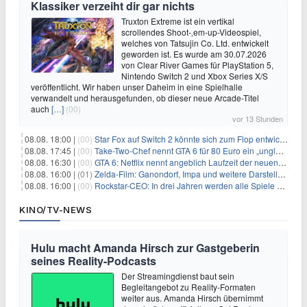
Klassiker verzeiht dir gar nichts
Truxton Extreme ist ein vertikal
scrollendes Shoot-‚em-up-Videospiel,
welches von Tatsujin Co. Ltd. entwickelt
geworden ist. Es wurde am 30.07.2026
von Clear River Games für PlayStation 5,
Nintendo Switch 2 und Xbox Series X/S
veröffentlicht. Wir haben unser Daheim in eine Spielhalle
verwandelt und herausgefunden, ob dieser neue Arcade-Titel
auch
[…]
(00)
vor 13 Stunden
08.08. 18:00 |
(00)
Star Fox auf Switch 2 könnte sich zum Flop entwickeln
08.08. 17:45 |
(00)
Take-Two-Chef nennt GTA 6 für 80 Euro ein „unglaubliches Schnäppchen“
08.08. 16:30 |
(00)
GTA 6: Netflix nennt angeblich Laufzeit der neuen Gameplay-Präsentation
08.08. 16:00 |
(01)
Zelda-Film: Ganondorf, Impa und weitere Darsteller sollen feststehen
08.08. 16:00 |
(00)
Rockstar-CEO: In drei Jahren werden alle Spiele gestreamt
KINO/TV-NEWS
Hulu macht Amanda Hirsch zur Gastgeberin
seines Reality-Podcasts
Der Streamingdienst baut sein
Begleitangebot zu Reality-Formaten
weiter aus. Amanda Hirsch übernimmt