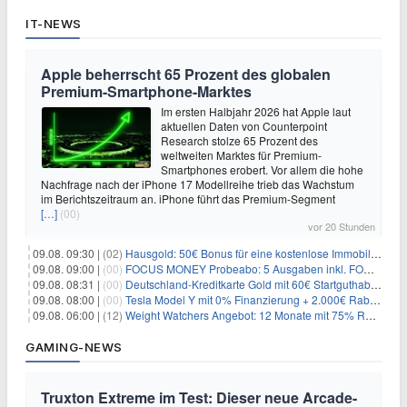
IT-NEWS
Apple beherrscht 65 Prozent des globalen
Premium-Smartphone-Marktes
Im ersten Halbjahr 2026 hat Apple laut
aktuellen Daten von Counterpoint
Research stolze 65 Prozent des
weltweiten Marktes für Premium-
Smartphones erobert. Vor allem die hohe
Nachfrage nach der iPhone 17 Modellreihe trieb das Wachstum
im Berichtszeitraum an. iPhone führt das Premium-Segment
[…]
(00)
vor 20 Stunden
09.08. 09:30 |
(02)
Hausgold: 50€ Bonus für eine kostenlose Immobilienbewertung
09.08. 09:00 |
(00)
FOCUS MONEY Probeabo: 5 Ausgaben inkl. FOCUS+ Zugang für 5€
09.08. 08:31 |
(00)
Deutschland-Kreditkarte Gold mit 60€ Startguthaben (45€ Gewinn)
09.08. 08:00 |
(00)
Tesla Model Y mit 0% Finanzierung + 2.000€ Rabatt für 38.970€
09.08. 06:00 |
(12)
Weight Watchers Angebot: 12 Monate mit 75% Rabatt ab 6,25€/Monat
GAMING-NEWS
Truxton Extreme im Test: Dieser neue Arcade-