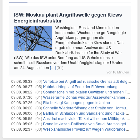
ISW: Moskau plant Angriffswelle gegen Kiews
Energieinfrastruktur
Washington - Russland könnte in den
kommenden Wochen eine großangelegte
Angriffskampagne gegen die
Energieinfrastruktur in Kiew starten. Das
ergab eine neue Analyse der US-
Denkfabrik Institute for the Study of War
(ISW). Wie das ISW unter Berufung auf US-Geheimdienste
schreibt, soll Russland vor dem Unabhängigkeitstag der Ukraine
am 24. August einen
[…]
(01)
vor 18 Minuten
09.08. 08:33 |
(00)
Verletzte bei Angriff auf russische Grenzstadt Belgorod
09.08. 08:27 |
(05)
Kubicki drängt auf Ende der Frühverrentung
09.08. 08:22 |
(01)
Sonnenschein mit lokalen Gewittern und hohen Temperaturen
09.08. 07:30 |
(01)
Wasserarme Donau wird zur Asservatenkammer der Geschichte
09.08. 07:26 |
(04)
Fifa beklagt Kampagne gegen Infantino
09.08. 06:20 |
(03)
Schnelle Wiedereröffnung der Straße von Hormus ungewiss
09.08. 06:00 |
(15)
Barfuß in Schlappen und Sandalen: Sind nackte Füße eklig?
09.08. 05:55 |
(04)
Aus drei mach viele: Türkei will neuen Militärpakt erweitern
09.08. 05:05 |
(01)
Brand im Jazan-Raffinerie von Saudi Aramco gelöscht: Auswirkungen auf die Energiemärkte
09.08. 02:37 |
(03)
Westkanadische Provinz ruft wegen Waldbränden Notstand aus