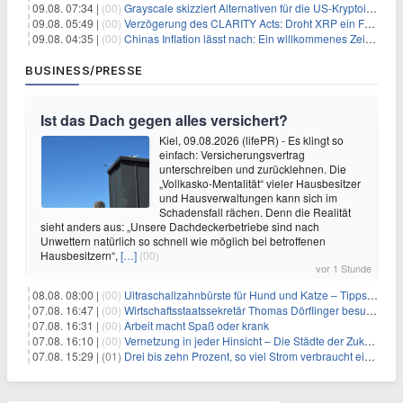
09.08. 07:34 |
(00)
Grayscale skizziert Alternativen für die US-Kryptoindustrie ohne CLARITY Act
09.08. 05:49 |
(00)
Verzögerung des CLARITY Acts: Droht XRP ein Fall unter die $1-Marke?
09.08. 04:35 |
(00)
Chinas Inflation lässt nach: Ein willkommenes Zeichen für Investoren angesichts der Folgen des Öl-Schocks
BUSINESS/PRESSE
Ist das Dach gegen alles versichert?
Kiel, 09.08.2026 (lifePR) - Es klingt so
einfach: Versicherungsvertrag
unterschreiben und zurücklehnen. Die
„Vollkasko-Mentalität“ vieler Hausbesitzer
und Hausverwaltungen kann sich im
Schadensfall rächen. Denn die Realität
sieht anders aus: „Unsere Dachdeckerbetriebe sind nach
Unwettern natürlich so schnell wie möglich bei betroffenen
Hausbesitzern“,
[…]
(00)
vor 1 Stunde
08.08. 08:00 |
(00)
Ultraschallzahnbürste für Hund und Katze – Tipps zur erfolgreichen Eingewöhnung
07.08. 16:47 |
(00)
Wirtschaftsstaatssekretär Thomas Dörflinger besucht Handwerksbetrieb im Kammerbezirk Freiburg
07.08. 16:31 |
(00)
Arbeit macht Spaß oder krank
07.08. 16:10 |
(00)
Vernetzung in jeder Hinsicht – Die Städte der Zukunft sind grün-blau
07.08. 15:29 |
(01)
Drei bis zehn Prozent, so viel Strom verbraucht ein Aufzug im Gebäude