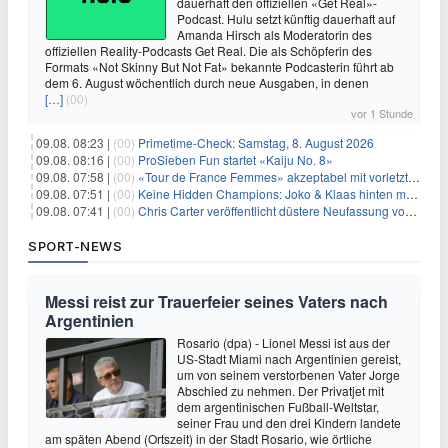
dauerhaft den offiziellen «Get Real»-
Podcast. Hulu setzt künftig dauerhaft auf
Amanda Hirsch als Moderatorin des
offiziellen Reality-Podcasts Get Real. Die als Schöpferin des
Formats «Not Skinny But Not Fat» bekannte Podcasterin führt ab
dem 6. August wöchentlich durch neue Ausgaben, in denen
[…]
(00)
vor 1 Stunde
09.08. 08:23 |
(00)
Primetime-Check: Samstag, 8. August 2026
09.08. 08:16 |
(00)
ProSieben Fun startet «Kaiju No. 8»
09.08. 07:58 |
(00)
«Tour de France Femmes» akzeptabel mit vorletzter Etappe
09.08. 07:51 |
(00)
Keine Hidden Champions: Joko & Klaas hinten mit Best-Of
09.08. 07:41 |
(00)
Chris Carter veröffentlicht düstere Neufassung von «Akte X: Jenseits der Wahrheit»
SPORT-NEWS
Messi reist zur Trauerfeier seines Vaters nach
Argentinien
Rosario (dpa) - Lionel Messi ist aus der
US-Stadt Miami nach Argentinien gereist,
um von seinem verstorbenen Vater Jorge
Abschied zu nehmen. Der Privatjet mit
dem argentinischen Fußball-Weltstar,
seiner Frau und den drei Kindern landete
am späten Abend (Ortszeit) in der Stadt Rosario, wie örtliche