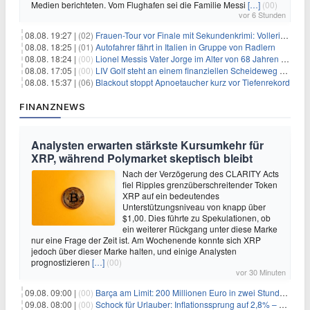
Medien berichteten. Vom Flughafen sei die Familie Messi
[…]
(00)
vor 6 Stunden
08.08. 19:27 |
(02)
Frauen-Tour vor Finale mit Sekundenkrimi: Vollering in Gelb
08.08. 18:25 |
(01)
Autofahrer fährt in Italien in Gruppe von Radlern
08.08. 18:24 |
(00)
Lionel Messis Vater Jorge im Alter von 68 Jahren gestorben
08.08. 17:05 |
(00)
LIV Golf steht an einem finanziellen Scheideweg auf der Suche nach neuen Investitionen
08.08. 15:37 |
(06)
Blackout stoppt Apnoetaucher kurz vor Tiefenrekord
FINANZNEWS
Analysten erwarten stärkste Kursumkehr für
XRP, während Polymarket skeptisch bleibt
Nach der Verzögerung des CLARITY Acts
fiel Ripples grenzüberschreitender Token
XRP auf ein bedeutendes
Unterstützungsniveau von knapp über
$1,00. Dies führte zu Spekulationen, ob
ein weiterer Rückgang unter diese Marke
nur eine Frage der Zeit ist. Am Wochenende konnte sich XRP
jedoch über dieser Marke halten, und einige Analysten
prognostizieren
[…]
(00)
vor 30 Minuten
09.08. 09:00 |
(00)
Barça am Limit: 200 Millionen Euro in zwei Stunden – warum dieser Schuldentrip hochgefährlich wird
09.08. 08:00 |
(00)
Schock für Urlauber: Inflationssprung auf 2,8% – Diese Preise explodieren jetzt