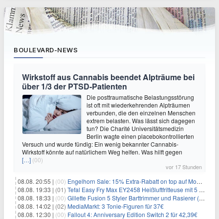
BOULEVARD-NEWS
Wirkstoff aus Cannabis beendet Alpträume bei
über 1/3 der PTSD-Patienten
Die posttraumatische Belastungsstörung
ist oft mit wiederkehrenden Alpträumen
verbunden, die den einzelnen Menschen
extrem belasten. Was lässt sich dagegen
tun? Die Charité Universitätsmedizin
Berlin wagte einen placebokontrollierten
Versuch und wurde fündig: Ein wenig bekannter Cannabis-
Wirkstoff könnte auf natürlichem Weg helfen. Was hilft gegen
[…]
(00)
vor 17 Stunden
08.08. 20:55 |
(00)
Engelhorn Sale: 15% Extra-Rabatt on top auf Mode- und Sport-Artikel
08.08. 19:33 |
(01)
Tefal Easy Fry Max EY2458 Heißluftfritteuse mit 5 Litern für 64,99€
08.08. 18:33 |
(00)
Gillette Fusion 5 Styler Barttrimmer und Rasierer (All in One) für 16€
08.08. 14:02 |
(02)
MediaMarkt: 3 Tonie-Figuren für 37€
08.08. 12:30 |
(00)
Fallout 4: Anniversary Edition Switch 2 für 42,39€