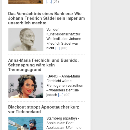
[…]
(01)
Das Vermächtnis eines Bankiers: Wie
Johann Friedrich Städel sein Imperium
unsterblich machte
Von der
Kunstleidenschaft zur
Weltinstitution Johann
Friedrich Städel war
nicht
[…]
(00)
Anna-Maria Ferchichi und Bushido:
Seitensprung wäre kein
Trennungsgrund
(BANG) - Anna-Maria
Ferchichi würde
Fremdgehen verzeihen
– woanders zieht sie
jedoch
[…]
(00)
Blackout stoppt Apnoetaucher kurz
vor Tiefenrekord
Starnberg (dpa/lby) -
Applaus am Boot,
Applaus am Ufer – die