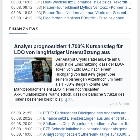
06.08. 16:05 |
(01)
Real-Wechsel fix: Diomande ist Leipzigs Rekordtransfer
06.08. 09:12 |
(03)
Frauen-Tour erklimmt Mythos Ventoux: «Können alles schaffen»
05.08. 18:08 |
(03)
Frauen-Tour: Niedermaier nun Vierte der Gesamtwertung
05.08. 14:12 |
(05)
Figo fordert Infantinos Rücktritt: «Er sollte gehen. Jetzt»
FINANZNEWS
Analyst prognostiziert 1.700% Kursanstieg für
LDO von langfristiger Unterstützung aus
Der Analyst Crypto Patel äußerte am 6.
August die Einschätzung, dass der LDO-
Token von Lido DAO nach einem
Rückgang von fast 94% gegenüber
seinem bisherigen Allzeithoch um mehr
als 1.700% steigen könnte. Der
Marktbeobachter sieht LDO in einer hochriskanten
Akkumulationszone, warnt jedoch, dass die bärische Struktur des
Tokens bestehen bleibt, bis
[…]
(00)
vor 1 Stunde
06.08. 21:53 |
(00)
PEPE: Bedeutender Rückgang des Angebots auf Börsen – Was kommt als Nächstes?
06.08. 20:28 |
(00)
Binance setzt Dienstleistungen aus und entfernt mehrere Krypto-Paare: Wer ist betroffen?
06.08. 20:00 |
(00)
Südkoreas Chip-Giganten explodieren: Warum dieser Rekord-Tag die KI-Branche erschüttert
06.08. 19:00 |
(00)
EZB-Schock: Inflation bleibt hartnäckiger als gedacht – 2027 wird zum kritischen Test
06.08. 19:00 |
(00)
Analyst prognostiziert Ethereum-Rallye auf $3.000 nach entscheidendem On-Chain-Ausbruch