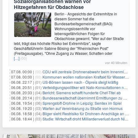
Sozialorganisationen warnen vor
Hitzegefahren für Obdachlose
Berlin - Angesichts der Extremhitze in
diesem Sommer hat die
Bundesarbeitsgemeinschaft (BAG)
Wohnungslosenhilfe vor
lebensgefährlichen Folgen für
Obdachlose gewarnt. "Wer auf der Straße
lebt, trägt das höchste Risiko bei Extremhitze", sagte
Geschäftsführerin Sabine Bösing der "Rheinischen Post"
(Freitagausgabe). "Ohne Zugang zu Wasser, Schatten oder
[…]
(00)
vor 40 Minuten
07.08. 00:00 |
(00)
CDU will zentrale Drohnenabwehr beim Innenministerium
07.08. 00:00 |
(00)
Kommunen wollen nationalen Kraftakt für Wasserversorgung
06.08. 22:17 |
(01)
US-Börsen lassen nach - Ölpreis steigt kräftig
06.08. 20:51 |
(01)
Verteidigungspolitiker will Nato-Konsultationen nach Drohnenfund
06.08. 20:33 |
(04)
Bericht: Siemens schafft hunderte Chef-Titel ab
06.08. 20:14 |
(01)
Bundesanwaltschaft übernimmt Ermittlungen zu Drohnenvorfall
06.08. 19:54 |
(06)
Sprengstoff-Drohne in Leipzig: Semtex im Spiel
06.08. 19:20 |
(03)
Warten auf Vereinbarung zu Straße von Hormus
06.08. 18:58 |
(04)
Bilger sieht Restrisiko für Drohnen-Anschläge an Flughäfen
06.08. 18:44 |
(03)
Studie: Wirtschaft droht Milliardenverlust durch Niedrigwasser