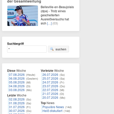
der Gesamtwertung
Belleville-en-Beaujolais
(dpa) - Trotz eines
gescheiterten
Ausreißversuchs hat
sich
[…]
(03)
Suchbegriff
suchen
Diese
Woche
Vorletzte
Woche
07.08.2026
26.07.2026
(Heute)
(So)
06.08.2026
25.07.2026
(Gestern)
(Sa)
05.08.2026
24.07.2026
(Mi)
(Fr)
04.08.2026
23.07.2026
(Di)
(Do)
03.08.2026
22.07.2026
(Mo)
(Mi)
21.07.2026
(Di)
Letzte
Woche
20.07.2026
(Mo)
02.08.2026
(So)
Top
News
01.08.2026
(Sa)
31.07.2026
Populäre News
(Fr)
(14d)
30.07.2026
Heiß diskutiert
(Do)
(14d)