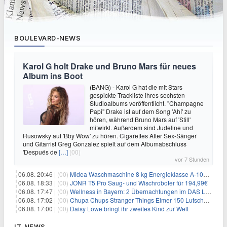
BOULEVARD-NEWS
Karol G holt Drake und Bruno Mars für neues
Album ins Boot
(BANG) - Karol G hat die mit Stars
gespickte Trackliste ihres sechsten
Studioalbums veröffentlicht. "Champagne
Papi" Drake ist auf dem Song 'Ahí' zu
hören, während Bruno Mars auf 'Still'
mitwirkt. Außerdem sind Judeline und
Rusowsky auf 'Bby Wow' zu hören. Cigarettes After Sex-Sänger
und Gitarrist Greg Gonzalez spielt auf dem Albumabschluss
'Después de
[…]
(00)
vor 7 Stunden
06.08. 20:46 |
(00)
Midea Waschmaschine 8 kg Energieklasse A-10% 1400 U/Min für 289,97€
06.08. 18:33 |
(00)
JONR T5 Pro Saug- und Wischroboter für 194,99€
06.08. 17:47 |
(00)
Wellness in Bayern: 2 Übernachtungen im DAS LUDWIG Sports Resort inkl. HP + Wellness ab 174€ p.P.
06.08. 17:02 |
(00)
Chupa Chups Stranger Things Eimer 150 Lutscher für 21,95€
06.08. 17:00 |
(00)
Daisy Lowe bringt ihr zweites Kind zur Welt
IT-NEWS