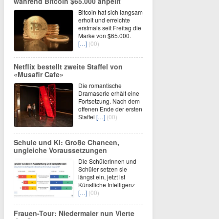
während Bitcoin $65.000 anpeilt
Bitcoin hat sich langsam
erholt und erreichte
erstmals seit Freitag die
Marke von $65.000.
[…]
(00)
Netflix bestellt zweite Staffel von
«Musafir Cafe»
Die romantische
Dramaserie erhält eine
Fortsetzung. Nach dem
offenen Ende der ersten
Staffel
[…]
(00)
Schule und KI: Große Chancen,
ungleiche Voraussetzungen
Die Schülerinnen und
Schüler setzen sie
längst ein, jetzt ist
Künstliche Intelligenz
[…]
(00)
Frauen-Tour: Niedermaier nun Vierte