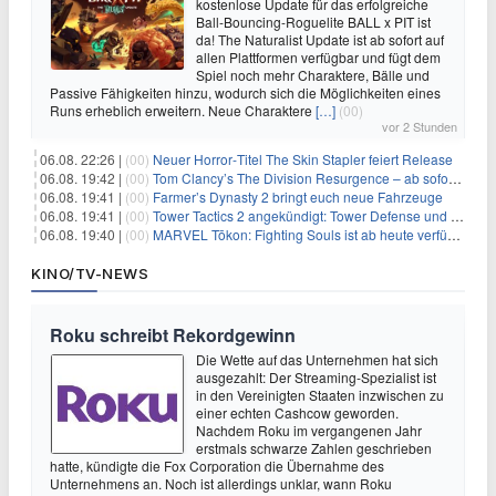
kostenlose Update für das erfolgreiche
Ball-Bouncing-Roguelite BALL x PIT ist
da! The Naturalist Update ist ab sofort auf
allen Plattformen verfügbar und fügt dem
Spiel noch mehr Charaktere, Bälle und
Passive Fähigkeiten hinzu, wodurch sich die Möglichkeiten eines
Runs erheblich erweitern. Neue Charaktere
[…]
(00)
vor 2 Stunden
06.08. 22:26 |
(00)
Neuer Horror‑Titel The Skin Stapler feiert Release
06.08. 19:42 |
(00)
Tom Clancy’s The Division Resurgence – ab sofort für euch verfügbar
06.08. 19:41 |
(00)
Farmer’s Dynasty 2 bringt euch neue Fahrzeuge
06.08. 19:41 |
(00)
Tower Tactics 2 angekündigt: Tower Defense und Deckbuilding Kombo kehrt zurück
06.08. 19:40 |
(00)
MARVEL Tōkon: Fighting Souls ist ab heute verfügbar
KINO/TV-NEWS
Roku schreibt Rekordgewinn
Die Wette auf das Unternehmen hat sich
ausgezahlt: Der Streaming-Spezialist ist
in den Vereinigten Staaten inzwischen zu
einer echten Cashcow geworden.
Nachdem Roku im vergangenen Jahr
erstmals schwarze Zahlen geschrieben
hatte, kündigte die Fox Corporation die Übernahme des
Unternehmens an. Noch ist allerdings unklar, wann Roku