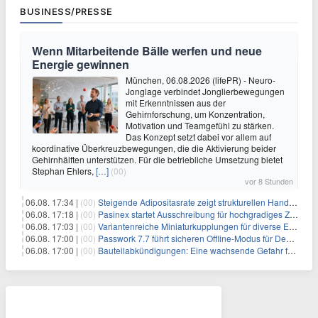
BUSINESS/PRESSE
Wenn Mitarbeitende Bälle werfen und neue
Energie gewinnen
München, 06.08.2026 (lifePR) - Neuro-
Jonglage verbindet Jonglierbewegungen
mit Erkenntnissen aus der
Gehirnforschung, um Konzentration,
Motivation und Teamgefühl zu stärken.
Das Konzept setzt dabei vor allem auf
koordinative Überkreuzbewegungen, die die Aktivierung beider
Gehirnhälften unterstützen. Für die betriebliche Umsetzung bietet
Stephan Ehlers,
[…]
(00)
vor 8 Stunden
06.08. 17:34 |
(00)
Steigende Adipositasrate zeigt strukturellen Handlungsbedarf bei der Ernährung schulpflichtiger Kinder
06.08. 17:18 |
(00)
Pasinex startet Ausschreibung für hochgradiges Zinksulfidkonzentrat mit Germanium- und Silbergehalten und stellt ein Betriebsupdate bereit
06.08. 17:03 |
(00)
Variantenreiche Miniaturkupplungen für diverse Einsatzbereiche
06.08. 17:00 |
(00)
Passwork 7.7 führt sicheren Offline-Modus für Desktop- und Mobile-Apps ein
06.08. 17:00 |
(00)
Bauteilabkündigungen: Eine wachsende Gefahr für industrielle Elektroniksysteme