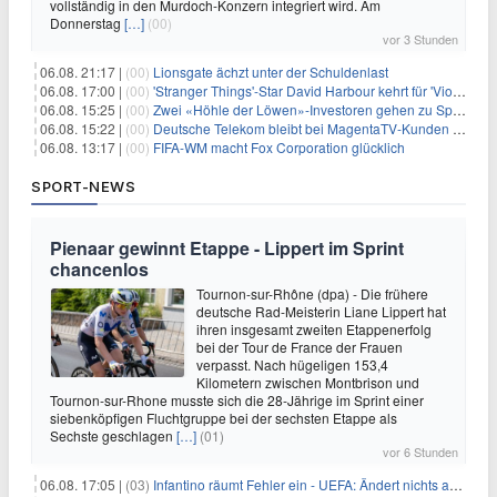
vollständig in den Murdoch-Konzern integriert wird. Am
Donnerstag
[…]
(00)
vor 3 Stunden
06.08. 21:17 |
(00)
Lionsgate ächzt unter der Schuldenlast
06.08. 17:00 |
(00)
'Stranger Things'-Star David Harbour kehrt für 'Violent Night 2' zurück – Kristen Bell stößt zur Besetzung
06.08. 15:25 |
(00)
Zwei «Höhle der Löwen»-Investoren gehen zu Springer
06.08. 15:22 |
(00)
Deutsche Telekom bleibt bei MagentaTV-Kunden vage
06.08. 13:17 |
(00)
FIFA-WM macht Fox Corporation glücklich
SPORT-NEWS
Pienaar gewinnt Etappe - Lippert im Sprint
chancenlos
Tournon-sur-Rhône (dpa) - Die frühere
deutsche Rad-Meisterin Liane Lippert hat
ihren insgesamt zweiten Etappenerfolg
bei der Tour de France der Frauen
verpasst. Nach hügeligen 153,4
Kilometern zwischen Montbrison und
Tournon-sur-Rhone musste sich die 28-Jährige im Sprint einer
siebenköpfigen Fluchtgruppe bei der sechsten Etappe als
Sechste geschlagen
[…]
(01)
vor 6 Stunden
06.08. 17:05 |
(03)
Infantino räumt Fehler ein - UEFA: Ändert nichts an Boykott