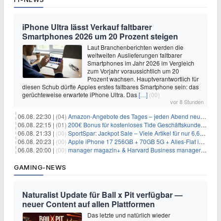
iPhone Ultra lässt Verkauf faltbarer
Smartphones 2026 um 20 Prozent steigen
Laut Branchenberichten werden die
weltweiten Auslieferungen faltbarer
Smartphones im Jahr 2026 im Vergleich
zum Vorjahr voraussichtlich um 20
Prozent wachsen. Hauptverantwortlich für
diesen Schub dürfte Apples erstes faltbares Smartphone sein: das
gerüchteweise erwartete iPhone Ultra. Das
[…]
(00)
vor 8 Stunden
06.08. 22:30 |
(04)
Amazon-Angebote des Tages – jeden Abend neue Deals zum Stöbern
06.08. 22:15 |
(01)
200€ Bonus für kostenloses Tide Geschäftskundenkonto
06.08. 21:33 |
(00)
SportSpar: Jackpot Sale – Viele Artikel für nur 6,66€ – nur 48 Stunden
06.08. 20:23 |
(00)
Apple iPhone 17 256GB + 70GB 5G + Alles-Flat im Vodafone-Netz für 34,99€/Monat – eff. 4,65€/Monat
06.08. 20:00 |
(00)
manager magazin+ & Harvard Business manager+ Digital-Kombi-Abo 1 Monat kostenlos
GAMING-NEWS
Naturalist Update für Ball x Pit verfügbar —
neuer Content auf allen Plattformen
Das letzte und natürlich wieder