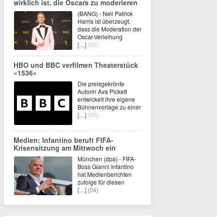
wirklich ist, die Oscars zu moderieren
(BANG) - Neil Patrick
Harris ist überzeugt,
dass die Moderation der
Oscar-Verleihung
[…]
(00)
HBO und BBC verfilmen Theaterstück
«1536»
Die preisgekrönte
Autorin Ava Pickett
entwickelt ihre eigene
Bühnenvorlage zu einer
[…]
(00)
Medien: Infantino beruft FIFA-
Krisensitzung am Mittwoch ein
München (dpa) - FIFA-
Boss Gianni Infantino
hat Medienberichten
zufolge für diesen
[…]
(04)