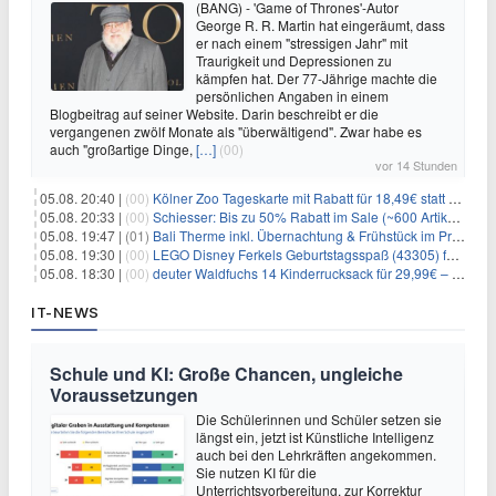
(BANG) - 'Game of Thrones'-Autor
George R. R. Martin hat eingeräumt, dass
er nach einem "stressigen Jahr" mit
Traurigkeit und Depressionen zu
kämpfen hat. Der 77-Jährige machte die
persönlichen Angaben in einem
Blogbeitrag auf seiner Website. Darin beschreibt er die
vergangenen zwölf Monate als "überwältigend". Zwar habe es
auch "großartige Dinge,
[…]
(00)
vor 14 Stunden
05.08. 20:40 |
(00)
Kölner Zoo Tageskarte mit Rabatt für 18,49€ statt 29,50€ – einlösbar bis Dezember
05.08. 20:33 |
(00)
Schiesser: Bis zu 50% Rabatt im Sale (~600 Artikel zur Auswahl)
05.08. 19:47 |
(01)
Bali Therme inkl. Übernachtung & Frühstück im Premium Hotel (Bad Oeynhausen) ab 89€ p.P.
05.08. 19:30 |
(00)
LEGO Disney Ferkels Geburtstagsspaß (43305) für 29,10€
05.08. 18:30 |
(00)
deuter Waldfuchs 14 Kinderrucksack für 29,99€ – Amber-maple
IT-NEWS
Schule und KI: Große Chancen, ungleiche
Voraussetzungen
Die Schülerinnen und Schüler setzen sie
längst ein, jetzt ist Künstliche Intelligenz
auch bei den Lehrkräften angekommen.
Sie nutzen KI für die
Unterrichtsvorbereitung, zur Korrektur