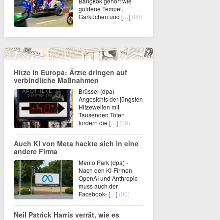
Bangkok gehört wie
goldene Tempel,
Garküchen und
[…]
(00)
Hitze in Europa: Ärzte dringen auf
verbindliche Maßnahmen
Brüssel (dpa) -
Angesichts der jüngsten
Hitzewellen mit
Tausenden Toten
fordern die
[…]
(00)
Auch KI von Meta hackte sich in eine
andere Firma
Menlo Park (dpa) -
Nach den KI-Firmen
OpenAI und Anthropic
muss auch der
Facebook-
[…]
(00)
Neil Patrick Harris verrät, wie es