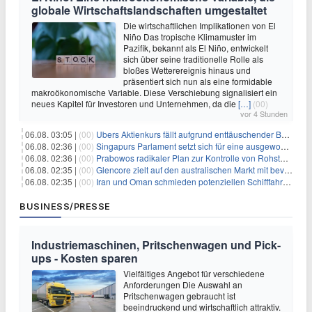
globale Wirtschaftslandschaften umgestaltet
Die wirtschaftlichen Implikationen von El
Niño Das tropische Klimamuster im
Pazifik, bekannt als El Niño, entwickelt
sich über seine traditionelle Rolle als
bloßes Wetterereignis hinaus und
präsentiert sich nun als eine formidable
makroökonomische Variable. Diese Verschiebung signalisiert ein
neues Kapitel für Investoren und Unternehmen, da die
[…]
(00)
vor 4 Stunden
06.08. 03:05 |
(00)
Ubers Aktienkurs fällt aufgrund enttäuschender Buchungsprognose
06.08. 02:36 |
(00)
Singapurs Parlament setzt sich für eine ausgewogene wirtschaftliche Zukunft ein
06.08. 02:36 |
(00)
Prabowos radikaler Plan zur Kontrolle von Rohstoffexporten steht vor konkurrierenden Visionen
06.08. 02:35 |
(00)
Glencore zielt auf den australischen Markt mit bevorstehendem Sekundärlisting
06.08. 02:35 |
(00)
Iran und Oman schmieden potenziellen Schifffahrtsvertrag im Hormuskanal
BUSINESS/PRESSE
Industriemaschinen, Pritschenwagen und Pick-
ups - Kosten sparen
Vielfältiges Angebot für verschiedene
Anforderungen Die Auswahl an
Pritschenwagen gebraucht ist
beeindruckend und wirtschaftlich attraktiv.