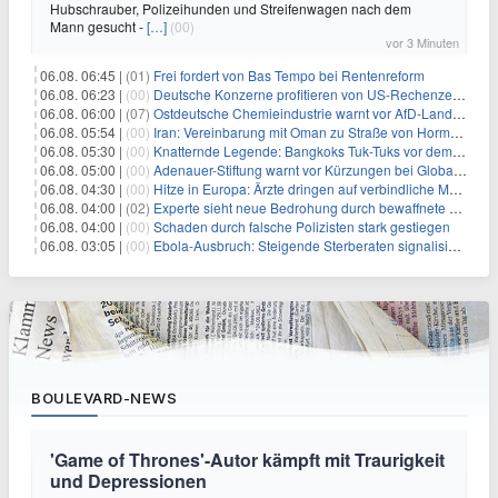
Hubschrauber, Polizeihunden und Streifenwagen nach dem
Mann gesucht -
[…]
(00)
vor 3 Minuten
06.08. 06:45 |
(01)
Frei fordert von Bas Tempo bei Rentenreform
06.08. 06:23 |
(00)
Deutsche Konzerne profitieren von US-Rechenzentrums-Boom
06.08. 06:00 |
(07)
Ostdeutsche Chemieindustrie warnt vor AfD-Landesregierung
06.08. 05:54 |
(00)
Iran: Vereinbarung mit Oman zu Straße von Hormus fast fertig
06.08. 05:30 |
(00)
Knatternde Legende: Bangkoks Tuk-Tuks vor dem Aus?
06.08. 05:00 |
(00)
Adenauer-Stiftung warnt vor Kürzungen bei Globaler Gesundheit
06.08. 04:30 |
(00)
Hitze in Europa: Ärzte dringen auf verbindliche Maßnahmen
06.08. 04:00 |
(02)
Experte sieht neue Bedrohung durch bewaffnete Drohnen
06.08. 04:00 |
(00)
Schaden durch falsche Polizisten stark gestiegen
06.08. 03:05 |
(00)
Ebola-Ausbruch: Steigende Sterberaten signalisieren dringenden Bedarf an verbesserter Gesundheitsinfrastruktur
BOULEVARD-NEWS
'Game of Thrones'-Autor kämpft mit Traurigkeit
und Depressionen