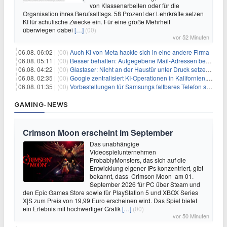
von Klassenarbeiten oder für die
Organisation ihres Berufsalltags. 58 Prozent der Lehrkräfte setzen
KI für schulische Zwecke ein. Für eine große Mehrheit
überwiegen dabei
[…]
(00)
vor 52 Minuten
06.08. 06:02 |
(00)
Auch KI von Meta hackte sich in eine andere Firma
06.08. 05:11 |
(00)
Besser behalten: Aufgegebene Mail-Adressen bergen Gefahren
06.08. 04:22 |
(00)
Glasfaser: Nicht an der Haustür unter Druck setzen lassen
06.08. 02:35 |
(00)
Google zentralisiert KI-Operationen in Kalifornien, um Rivale Anthropic und OpenAI zu überholen
06.08. 01:35 |
(00)
Vorbestellungen für Samsungs faltbares Telefon steigen um 30 % in einem wettbewerbsintensiven Markt
GAMING-NEWS
Crimson Moon erscheint im September
Das unabhängige
Videospielunternehmen
ProbablyMonsters, das sich auf die
Entwicklung eigener IPs konzentriert, gibt
bekannt, dass Crimson Moon am 01.
September 2026 für PC über Steam und
den Epic Games Store sowie für PlayStation 5 und XBOX Series
X|S zum Preis von 19,99 Euro erscheinen wird. Das Spiel bietet
ein Erlebnis mit hochwertiger Grafik
[…]
(00)
vor 50 Minuten