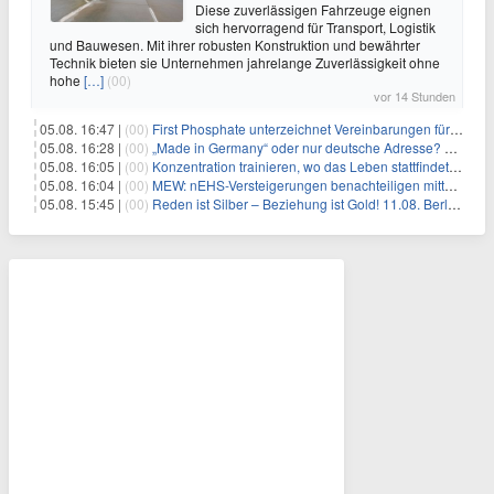
Diese zuverlässigen Fahrzeuge eignen
sich hervorragend für Transport, Logistik
und Bauwesen. Mit ihrer robusten Konstruktion und bewährter
Technik bieten sie Unternehmen jahrelange Zuverlässigkeit ohne
hohe
[…]
(00)
vor 14 Stunden
05.08. 16:47 |
(00)
First Phosphate unterzeichnet Vereinbarungen für nicht zu refundierende Zuwendungen in Höhe von 4,84 Mio. $ von der kanadischen Regierung für Straßeninfrastruktur und Stromübertragungsleitungen
05.08. 16:28 |
(00)
„Made in Germany“ oder nur deutsche Adresse? So erkennen Sie, wo Ihre Leiterplatten wirklich gefertigt werden
05.08. 16:05 |
(00)
Konzentration trainieren, wo das Leben stattfindet: Mobile EEG-Technologie bringt Neurofeedback in den Alltag
05.08. 16:04 |
(00)
MEW: nEHS-Versteigerungen benachteiligen mittelständische Unternehmen
05.08. 15:45 |
(00)
Reden ist Silber – Beziehung ist Gold! 11.08. Berlin – 18:30 Uhr