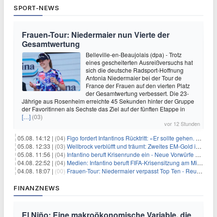
SPORT-NEWS
Frauen-Tour: Niedermaier nun Vierte der
Gesamtwertung
Belleville-en-Beaujolais (dpa) - Trotz
eines gescheiterten Ausreißversuchs hat
sich die deutsche Radsport-Hoffnung
Antonia Niedermaier bei der Tour de
France der Frauen auf den vierten Platz
der Gesamtwertung verbessert. Die 23-
Jährige aus Rosenheim erreichte 45 Sekunden hinter der Gruppe
der Favoritinnen als Sechste das Ziel auf der fünften Etappe in
[…]
(03)
vor 12 Stunden
05.08. 14:12 |
(04)
Figo fordert Infantinos Rücktritt: «Er sollte gehen. Jetzt»
05.08. 12:33 |
(03)
Wellbrock verblüfft und träumt: Zweites EM-Gold in Paris
05.08. 11:56 |
(04)
Infantino beruft Krisenrunde ein - Neue Vorwürfe gegen FIFA
04.08. 22:52 |
(04)
Medien: Infantino beruft FIFA-Krisensitzung am Mittwoch ein
04.08. 18:07 |
(00)
Frauen-Tour: Niedermaier verpasst Top Ten - Reusser siegt
FINANZNEWS
El Niño: Eine makroökonomische Variable, die