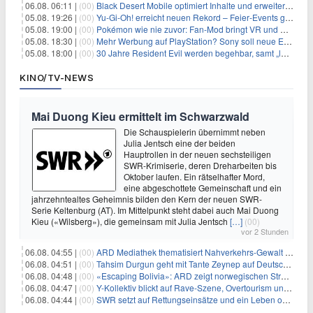
06.08. 06:11 |
(00)
Black Desert Mobile optimiert Inhalte und erweitert Treasure Access
05.08. 19:26 |
(00)
Yu‑Gi‑Oh! erreicht neuen Rekord – Feier‑Events gestartet
05.08. 19:00 |
(00)
Pokémon wie nie zuvor: Fan-Mod bringt VR und Ego-Perspektive nach Kanto
05.08. 18:30 |
(00)
Mehr Werbung auf PlayStation? Sony soll neue Einnahmequellen prüfen
05.08. 18:00 |
(00)
30 Jahre Resident Evil werden begehbar, samt „lebensgroßem Leon“
KINO/TV-NEWS
Mai Duong Kieu ermittelt im Schwarzwald
Die Schauspielerin übernimmt neben
Julia Jentsch eine der beiden
Hauptrollen in der neuen sechsteiligen
SWR-Krimiserie, deren Dreharbeiten bis
Oktober laufen. Ein rätselhafter Mord,
eine abgeschottete Gemeinschaft und ein
jahrzehntealtes Geheimnis bilden den Kern der neuen SWR-
Serie Keltenburg (AT). Im Mittelpunkt steht dabei auch Mai Duong
Kieu («Wilsberg»), die gemeinsam mit Julia Jentsch
[…]
(00)
vor 2 Stunden
06.08. 04:55 |
(00)
ARD Mediathek thematisiert Nahverkehrs-Gewalt und Soldatinnen
06.08. 04:51 |
(00)
Tahsim Durgun geht mit Tante Zeynep auf Deutschlandreise
06.08. 04:48 |
(00)
«Escaping Bolivia»: ARD zeigt norwegischen Streaminghit
06.08. 04:47 |
(00)
Y-Kollektiv blickt auf Rave-Szene, Overtourism und Pokémon-Kult
06.08. 04:44 |
(00)
SWR setzt auf Rettungseinsätze und ein Leben ohne Smartphone