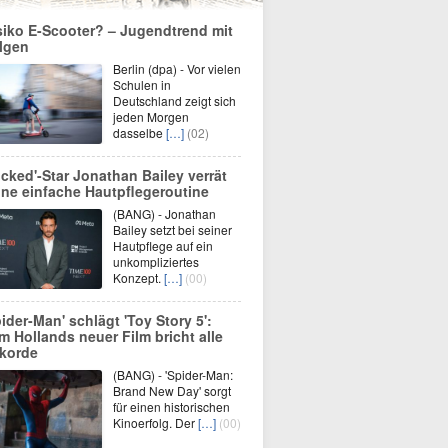
siko E-Scooter? – Jugendtrend mit
lgen
Berlin (dpa) - Vor vielen
Schulen in
Deutschland zeigt sich
jeden Morgen
dasselbe
[…]
(02)
icked'-Star Jonathan Bailey verrät
ine einfache Hautpflegeroutine
(BANG) - Jonathan
Bailey setzt bei seiner
Hautpflege auf ein
unkompliziertes
Konzept.
[…]
(00)
pider-Man' schlägt 'Toy Story 5':
m Hollands neuer Film bricht alle
korde
(BANG) - 'Spider-Man:
Brand New Day' sorgt
für einen historischen
Kinoerfolg. Der
[…]
(00)