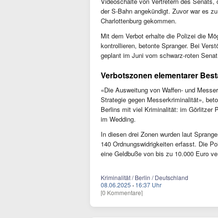
Videoschalte von Vertretern des Senats, 
der S-Bahn angekündigt. Zuvor war es zu 
Charlottenburg gekommen.
Mit dem Verbot erhalte die Polizei die 
kontrollieren, betonte Spranger. Bei Ver
geplant im Juni vom schwarz-roten Senat v
Verbotszonen elementarer Bestan
«Die Ausweitung von Waffen- und Messerv
Strategie gegen Messerkriminalität», beton
Berlins mit viel Kriminalität: im Görlitz
im Wedding.
In diesen drei Zonen wurden laut Sprang
140 Ordnungswidrigkeiten erfasst. Die Po
eine Geldbuße von bis zu 10.000 Euro ve
Kriminalität / Berlin / Deutschland
08.06.2025
·
16:37 Uhr
[0 Kommentare]