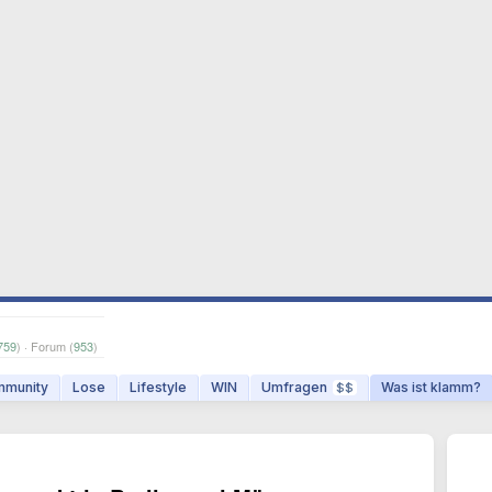
759
) · Forum (
953
)
munity
Lose
Lifestyle
WIN
Umfragen
Was ist klamm?
$$