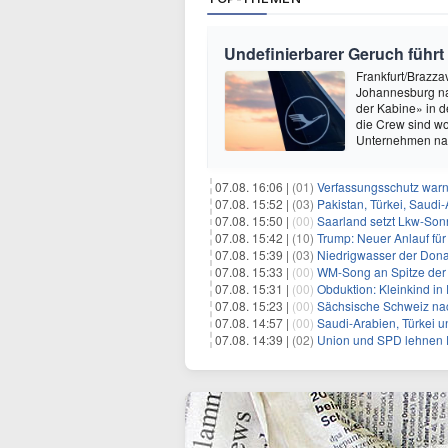
Undefinierbarer Geruch führt
Frankfurt/Brazza
Johannesburg na
der Kabine» in 
die Crew sind wo
Unternehmen nach
07.08. 16:06 |
(01)
Verfassungsschutz war
07.08. 15:52 |
(03)
Pakistan, Türkei, Saudi
07.08. 15:50 |
(00)
Saarland setzt Lkw-Son
07.08. 15:42 |
(10)
Trump: Neuer Anlauf fü
07.08. 15:39 |
(03)
Niedrigwasser der Donau
07.08. 15:33 |
(00)
WM-Song an Spitze der 
07.08. 15:31 |
(00)
Obduktion: Kleinkind in 
07.08. 15:23 |
(00)
Sächsische Schweiz nac
07.08. 14:57 |
(00)
Saudi-Arabien, Türkei u
07.08. 14:39 |
(02)
Union und SPD lehnen F