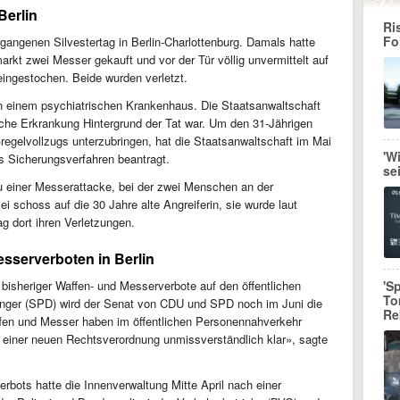
 Berlin
Ri
Fo
gangenen Silvestertag in Berlin-Charlottenburg. Damals hatte
rkt zwei Messer gekauft und vor der Tür völlig unvermittelt auf
eingestochen. Beide wurden verletzt.
in einem psychiatrischen Krankenhaus. Die Staatsanwaltschaft
sche Erkrankung Hintergrund der Tat war. Um den 31-Jährigen
egelvollzugs unterzubringen, hat die Staatsanwaltschaft im Mai
'W
es Sicherungsverfahren beantragt.
se
einer Messerattacke, bei der zwei Menschen an der
ei schoss auf die 30 Jahre alte Angreiferin, sie wurde laut
ag dort ihren Verletzungen.
sserverboten in Berlin
 bisheriger Waffen- und Messerverbote auf den öffentlichen
'S
To
ranger (SPD) wird der Senat von CDU und SPD noch im Juni die
Re
fen und Messer haben im öffentlichen Personennahverkehr
it einer neuen Rechtsverordnung unmissverständlich klar», sagte
bots hatte die Innenverwaltung Mitte April nach einer