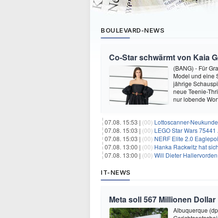
BOULEVARD-NEWS
Co-Star schwärmt von Kaia Ger
(BANG) - Für Gra
Model und eine Sc
jährige Schauspi
neue Teenie-Thril
nur lobende Wor
07.08. 15:53 |
(00)
Lottoscanner-Neukunden
07.08. 15:03 |
(00)
LEGO Star Wars 75441 A
07.08. 15:03 |
(00)
NERF Elite 2.0 Eaglepoi
07.08. 13:00 |
(00)
Hanka Rackwitz hat sich
07.08. 13:00 |
(00)
Will Dieter Hallervorde
IT-NEWS
Meta soll 567 Millionen Dollar
Albuquerque (dp
Gerichtsentsche