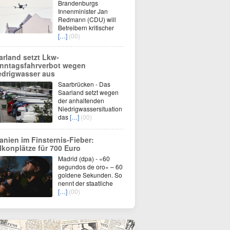
Brandenburgs
Innenminister Jan
Redmann (CDU) will
Betreibern kritischer
[…]
(00)
arland setzt Lkw-
nntagsfahrverbot wegen
edrigwasser aus
Saarbrücken - Das
Saarland setzt wegen
der anhaltenden
Niedrigwassersituation
das
[…]
(00)
anien im Finsternis-Fieber:
lkonplätze für 700 Euro
Madrid (dpa) - «60
segundos de oro» – 60
goldene Sekunden. So
nennt der staatliche
[…]
(00)