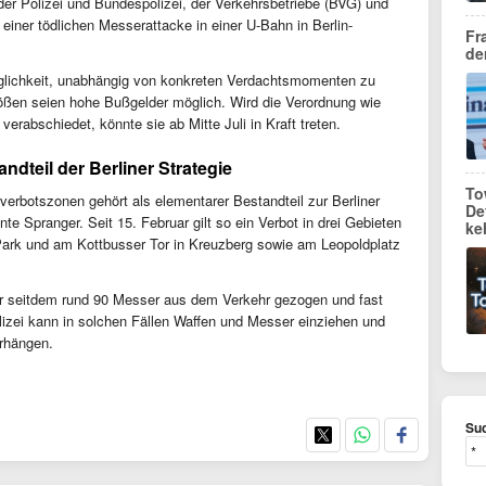
der Polizei und Bundespolizei, der Verkehrsbetriebe (BVG) und
einer tödlichen Messerattacke in einer U-Bahn in Berlin-
Fr
de
Möglichkeit, unabhängig von konkreten Verdachtsmomenten zu
stößen seien hohe Bußgelder möglich. Wird die Verordnung wie
erabschiedet, könnte sie ab Mitte Juli in Kraft treten.
dteil der Berliner Strategie
To
erbotszonen gehört als elementarer Bestandteil zur Berliner
De
te Spranger. Seit 15. Februar gilt so ein Verbot in drei Gebieten
ke
er Park und am Kottbusser Tor in Kreuzberg sowie am Leopoldplatz
er seitdem rund 90 Messer aus dem Verkehr gezogen und fast
lizei kann in solchen Fällen Waffen und Messer einziehen und
rhängen.
Suc