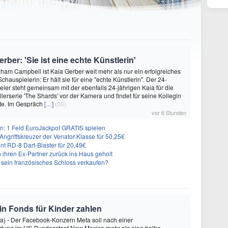
ber: 'Sie ist eine echte Künstlerin'
ham Campbell ist Kaia Gerber weit mehr als nur ein erfolgreiches
hauspielerin: Er hält sie für eine "echte Künstlerin". Der 24-
eler steht gemeinsam mit der ebenfalls 24-jährigen Kaia für die
lerserie 'The Shards' vor der Kamera und findet für seine Kollegin
te. Im Gespräch
[…]
(00)
vor 6 Stunden
: 1 Feld EuroJackpot GRATIS spielen
ngriffskreuzer der Venator-Klasse für 50,25€
nt RD-8 Dart-Blaster für 20,49€
 ihren Ex-Partner zurück ins Haus geholt
n sein französisches Schloss verkaufen?
 in Fonds für Kinder zahlen
a) - Der Facebook-Konzern Meta soll nach einer
idung im US-Bundesstaat New Mexico mehr als eine halbe