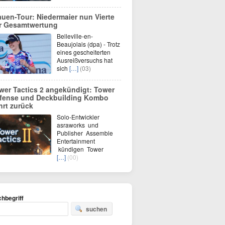
auen-Tour: Niedermaier nun Vierte
r Gesamtwertung
Belleville-en-
Beaujolais (dpa) - Trotz
eines gescheiterten
Ausreißversuchs hat
sich
[…]
(03)
wer Tactics 2 angekündigt: Tower
fense und Deckbuilding Kombo
hrt zurück
Solo-Entwickler
asraworks und
Publisher Assemble
Entertainment
kündigen Tower
[…]
(00)
hbegriff
suchen