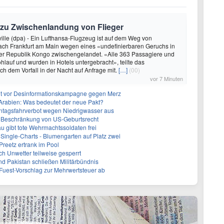
 zu Zwischenlandung von Flieger
ville (dpa) - Ein Lufthansa-Flugzeug ist auf dem Weg von
ch Frankfurt am Main wegen eines «undefinierbaren Geruchs in
der Republik Kongo zwischengelandet. «Alle 363 Passagiere und
hlauf und wurden in Hotels untergebracht», teilte das
 dem Vorfall in der Nacht auf Anfrage mit.
[…]
(00)
vor 7 Minuten
nt vor Desinformationskampagne gegen Merz
-Arabien: Was bedeutet der neue Pakt?
ntagsfahrverbot wegen Niedrigwasser aus
r Beschränkung von US-Geburtsrecht
 gibt tote Wehrmachtssoldaten frei
Single-Charts - Blumengarten auf Platz zwei
Preetz ertrank im Pool
h Unwetter teilweise gesperrt
nd Pakistan schließen Militärbündnis
uest-Vorschlag zur Mehrwertsteuer ab