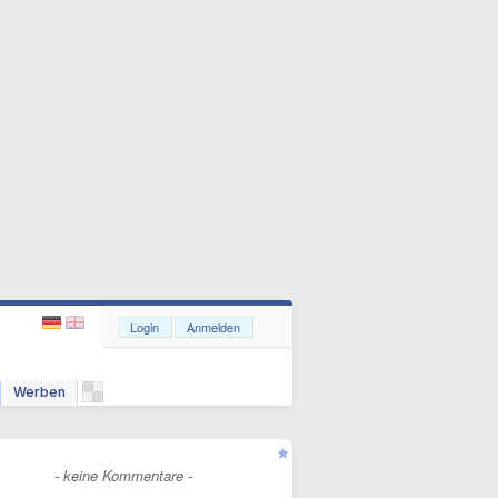
Login
Anmelden
Werben
- keine Kommentare -