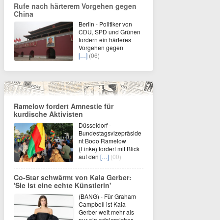
Rufe nach härterem Vorgehen gegen
China
Berlin - Politiker von
CDU, SPD und Grünen
fordern ein härteres
Vorgehen gegen
[…]
(06)
Ramelow fordert Amnestie für
kurdische Aktivisten
Düsseldorf -
Bundestagsvizepräside
nt Bodo Ramelow
(Linke) fordert mit Blick
auf den
[…]
(00)
Co-Star schwärmt von Kaia Gerber:
'Sie ist eine echte Künstlerin'
(BANG) - Für Graham
Campbell ist Kaia
Gerber weit mehr als
nur ein erfolgreiches