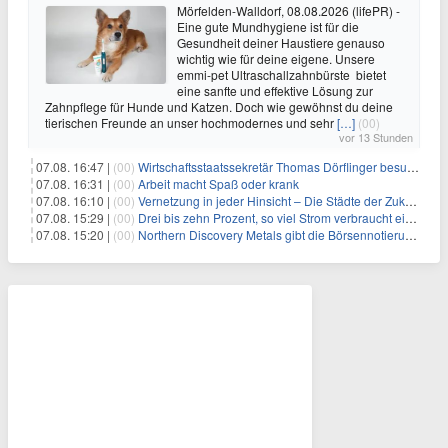
Mörfelden-Walldorf, 08.08.2026 (lifePR) -
Eine gute Mundhygiene ist für die
Gesundheit deiner Haustiere genauso
wichtig wie für deine eigene. Unsere
emmi-pet Ultraschallzahnbürste bietet
eine sanfte und effektive Lösung zur
Zahnpflege für Hunde und Katzen. Doch wie gewöhnst du deine
tierischen Freunde an unser hochmodernes und sehr
[…]
(00)
vor 13 Stunden
07.08. 16:47 |
(00)
Wirtschaftsstaatssekretär Thomas Dörflinger besucht Handwerksbetrieb im Kammerbezirk Freiburg
07.08. 16:31 |
(00)
Arbeit macht Spaß oder krank
07.08. 16:10 |
(00)
Vernetzung in jeder Hinsicht – Die Städte der Zukunft sind grün-blau
07.08. 15:29 |
(00)
Drei bis zehn Prozent, so viel Strom verbraucht ein Aufzug im Gebäude
07.08. 15:20 |
(00)
Northern Discovery Metals gibt die Börsennotierung an der Frankfurter Wertpapierbörse bekannt