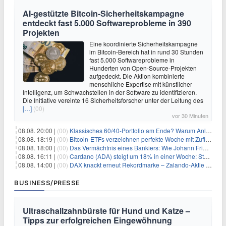
AI-gestützte Bitcoin-Sicherheitskampagne
entdeckt fast 5.000 Softwareprobleme in 390
Projekten
Eine koordinierte Sicherheitskampagne
im Bitcoin-Bereich hat in rund 30 Stunden
fast 5.000 Softwareprobleme in
Hunderten von Open-Source-Projekten
aufgedeckt. Die Aktion kombinierte
menschliche Expertise mit künstlicher
Intelligenz, um Schwachstellen in der Software zu identifizieren.
Die Initiative vereinte 16 Sicherheitsforscher unter der Leitung des
[…]
(00)
vor 30 Minuten
08.08. 20:00 |
(00)
Klassisches 60/40-Portfolio am Ende? Warum Anleger jetzt radikal umdenken müssen
08.08. 18:19 |
(00)
Bitcoin-ETFs verzeichnen perfekte Woche mit Zuflüssen auf 3-Monats-Hoch
08.08. 18:00 |
(00)
Das Vermächtnis eines Bankiers: Wie Johann Friedrich Städel sein Imperium unsterblich machte
08.08. 16:11 |
(00)
Cardano (ADA) steigt um 18% in einer Woche: Steht ein Kurs von $0,30 bevor?
08.08. 14:00 |
(00)
DAX knackt erneut Rekordmarke – Zalando-Aktie crasht nach Quartalszahlen
BUSINESS/PRESSE
Ultraschallzahnbürste für Hund und Katze –
Tipps zur erfolgreichen Eingewöhnung