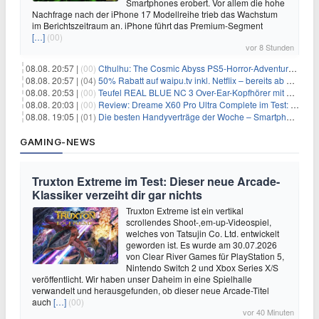
Smartphones erobert. Vor allem die hohe
Nachfrage nach der iPhone 17 Modellreihe trieb das Wachstum
im Berichtszeitraum an. iPhone führt das Premium-Segment
[…]
(00)
vor 8 Stunden
08.08. 20:57 |
(00)
Cthulhu: The Cosmic Abyss PS5-Horror-Adventure für 27,99€
08.08. 20:57 |
(04)
50% Rabatt auf waipu.tv inkl. Netflix – bereits ab 9€/Monat (statt 17,99€)
08.08. 20:53 |
(00)
Teufel REAL BLUE NC 3 Over-Ear-Kopfhörer mit ANC für 149,99€
08.08. 20:03 |
(00)
Review: Dreame X60 Pro Ultra Complete im Test: 42.000 Pa, 100 °C Moppwäsche & erstaunlich viel Technik in nur 8,9 cm Höhe
08.08. 19:05 |
(01)
Die besten Handyverträge der Woche – Smartphone-Tarife & SIM-Only im Überblick
GAMING-NEWS
Truxton Extreme im Test: Dieser neue Arcade-
Klassiker verzeiht dir gar nichts
Truxton Extreme ist ein vertikal
scrollendes Shoot-‚em-up-Videospiel,
welches von Tatsujin Co. Ltd. entwickelt
geworden ist. Es wurde am 30.07.2026
von Clear River Games für PlayStation 5,
Nintendo Switch 2 und Xbox Series X/S
veröffentlicht. Wir haben unser Daheim in eine Spielhalle
verwandelt und herausgefunden, ob dieser neue Arcade-Titel
auch
[…]
(00)
vor 40 Minuten