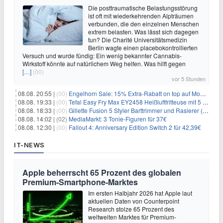
Die posttraumatische Belastungsstörung
ist oft mit wiederkehrenden Alpträumen
verbunden, die den einzelnen Menschen
extrem belasten. Was lässt sich dagegen
tun? Die Charité Universitätsmedizin
Berlin wagte einen placebokontrollierten
Versuch und wurde fündig: Ein wenig bekannter Cannabis-
Wirkstoff könnte auf natürlichem Weg helfen. Was hilft gegen
[…]
(00)
vor 5 Stunden
08.08. 20:55 |
(00)
Engelhorn Sale: 15% Extra-Rabatt on top auf Mode- und Sport-Artikel
08.08. 19:33 |
(00)
Tefal Easy Fry Max EY2458 Heißluftfritteuse mit 5 Litern für 64,99€
08.08. 18:33 |
(00)
Gillette Fusion 5 Styler Barttrimmer und Rasierer (All in One) für 16€
08.08. 14:02 |
(02)
MediaMarkt: 3 Tonie-Figuren für 37€
08.08. 12:30 |
(00)
Fallout 4: Anniversary Edition Switch 2 für 42,39€
IT-NEWS
Apple beherrscht 65 Prozent des globalen
Premium-Smartphone-Marktes
Im ersten Halbjahr 2026 hat Apple laut
aktuellen Daten von Counterpoint
Research stolze 65 Prozent des
weltweiten Marktes für Premium-