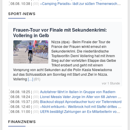
08.08. 10:38 |
(00)
«Camping Paradis» lädt zur süßen Themenwoche ein
SPORT-NEWS
Frauen-Tour vor Finale mit Sekundenkrimi:
Vollering in Gelb
Nizza (dpa) - Beim Finale der Tour de
France der Frauen winkt erneut ein
Sekundenkrimi. Die niederländische
Topfavoritin Demi Vollering hat mit ihrem
Sieg auf der vorletzten Etappe das Gelbe
Trikot erobert und geht mit einem
Vorsprung von acht Sekunden auf die Polin Kasia Niewiadoma
auf das Schlussstück am Sonntag mit Start und Ziel in Nizza.
Vollering
[…]
(01)
vor 1 Stunde
08.08. 18:25 |
(00)
Autofahrer fährt in Italien in Gruppe von Radlern
08.08. 18:24 |
(00)
Lionel Messis Vater Jorge im Alter von 68 Jahren gestorben
08.08. 15:37 |
(05)
Blackout stoppt Apnoetaucher kurz vor Tiefenrekord
08.08. 12:40 |
(00)
«Nicht erträumt»: Wellbrock holt mit Staffel drittes EM-Gold
08.08. 11:00 |
(00)
UEFA bestätigt Zahlungen an Ex-Mitarbeiterin von Infantino
FINANZNEWS