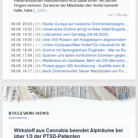
niederländischen Radiosenders NOS dabei einen Teil seines
Fingers verloren. Da keiner der Mitarbeiter den Vorfall bemerkt
hatte, habe
[…]
(01)
vor 1 Stunde
08.08. 20:03 |
(01)
Studie: Europa auf russische Drohnenkampagne unzureichend vorbereitet
08.08. 19:52 |
(03)
Ukrainische Drohne dringt im Nato-Staat Bulgarien ein
08.08. 19:32 |
(04)
Lottozahlen vom Samstag (08.08.2026)
08.08. 19:00 |
(02)
Über 300 Russen seit Kriegsbeginn abgeschoben
08.08. 18:51 |
(00)
Linken-Europapolitiker fordert EU-Haushalt für Wirtschaftsumbau
08.08. 18:45 |
(03)
Drohne mit Sprengstoff am Flughafen - War es Russland?
08.08. 17:49 |
(02)
Spanien und Italien kontrollieren Einreisen gegenseitig
08.08. 16:48 |
(01)
Waldbrand am Gardasee: Mehr als 200 Menschen evakuiert
08.08. 16:28 |
(04)
Protest gegen AfD-Annäherung - Austritte beim BSW Sachsen-Anhalt
08.08. 16:17 |
(01)
Nach Drohnenvorfall: Neuer Wachposten am Flughafen
BOULEVARD-NEWS
Wirkstoff aus Cannabis beendet Alpträume bei
über 1/3 der PTSD-Patienten