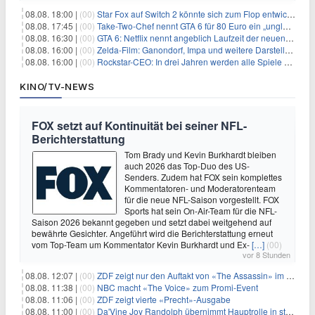
08.08. 18:00 |
(00)
Star Fox auf Switch 2 könnte sich zum Flop entwickeln
08.08. 17:45 |
(00)
Take-Two-Chef nennt GTA 6 für 80 Euro ein „unglaubliches Schnäppchen“
08.08. 16:30 |
(00)
GTA 6: Netflix nennt angeblich Laufzeit der neuen Gameplay-Präsentation
08.08. 16:00 |
(00)
Zelda-Film: Ganondorf, Impa und weitere Darsteller sollen feststehen
08.08. 16:00 |
(00)
Rockstar-CEO: In drei Jahren werden alle Spiele gestreamt
KINO/TV-NEWS
FOX setzt auf Kontinuität bei seiner NFL-
Berichterstattung
Tom Brady und Kevin Burkhardt bleiben
auch 2026 das Top-Duo des US-
Senders. Zudem hat FOX sein komplettes
Kommentatoren- und Moderatorenteam
für die neue NFL-Saison vorgestellt. FOX
Sports hat sein On-Air-Team für die NFL-
Saison 2026 bekannt gegeben und setzt dabei weitgehend auf
bewährte Gesichter. Angeführt wird die Berichterstattung erneut
vom Top-Team um Kommentator Kevin Burkhardt und Ex-
[…]
(00)
vor 8 Stunden
08.08. 12:07 |
(00)
ZDF zeigt nur den Auftakt von «The Assassin» im Fernsehen
08.08. 11:38 |
(00)
NBC macht «The Voice» zum Promi-Event
08.08. 11:06 |
(00)
ZDF zeigt vierte «Precht»-Ausgabe
08.08. 11:00 |
(00)
Da'Vine Joy Randolph übernimmt Hauptrolle in starbesetzter schwarzer Komödie