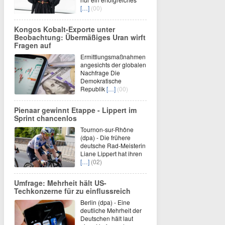
[…]
(00)
Kongos Kobalt-Exporte unter
Beobachtung: Übermäßiges Uran wirft
Fragen auf
Ermittlungsmaßnahmen
angesichts der globalen
Nachfrage Die
Demokratische
Republik
[…]
(00)
Pienaar gewinnt Etappe - Lippert im
Sprint chancenlos
Tournon-sur-Rhône
(dpa) - Die frühere
deutsche Rad-Meisterin
Liane Lippert hat ihren
[…]
(02)
Umfrage: Mehrheit hält US-
Techkonzerne für zu einflussreich
Berlin (dpa) - Eine
deutliche Mehrheit der
Deutschen hält laut