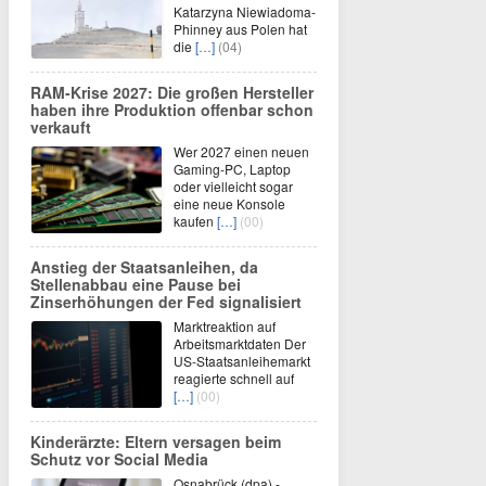
Katarzyna Niewiadoma-
Phinney aus Polen hat
die
[…]
(04)
RAM-Krise 2027: Die großen Hersteller
haben ihre Produktion offenbar schon
verkauft
Wer 2027 einen neuen
Gaming-PC, Laptop
oder vielleicht sogar
eine neue Konsole
kaufen
[…]
(00)
Anstieg der Staatsanleihen, da
Stellenabbau eine Pause bei
Zinserhöhungen der Fed signalisiert
Marktreaktion auf
Arbeitsmarktdaten Der
US-Staatsanleihemarkt
reagierte schnell auf
[…]
(00)
Kinderärzte: Eltern versagen beim
Schutz vor Social Media
Osnabrück (dpa) -