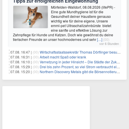
Tipps zur erfolgreichen Eingewöhnung
Mörfelden-Walldorf, 08.08.2026 (lifePR) -
Eine gute Mundhygiene ist für die
Gesundheit deiner Haustiere genauso
wichtig wie für deine eigene. Unsere
emmi-pet Ultraschallzahnbürste bietet
eine sanfte und effektive Lösung zur
Zahnpflege für Hunde und Katzen. Doch wie gewöhnst du deine
tierischen Freunde an unser hochmodernes und sehr
[…]
(00)
vor 6 Stunden
07.08. 16:47 |
(00)
Wirtschaftsstaatssekretär Thomas Dörflinger besucht Handwerksbetrieb im Kammerbezirk Freiburg
07.08. 16:31 |
(00)
Arbeit macht Spaß oder krank
07.08. 16:10 |
(00)
Vernetzung in jeder Hinsicht – Die Städte der Zukunft sind grün-blau
07.08. 15:29 |
(00)
Drei bis zehn Prozent, so viel Strom verbraucht ein Aufzug im Gebäude
07.08. 15:20 |
(00)
Northern Discovery Metals gibt die Börsennotierung an der Frankfurter Wertpapierbörse bekannt