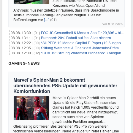
Zukunftsmusik mehr. Namhafte US-Tech-
Konzerne wie Meta, OpenAI und
Anthropic mussten zuletzt einräumen, dass ihre Sprachmodelle in
Tests autonome Hacking-Fähigkeiten zeigten. Dies hat
Befürchtungen vor
[…]
(01)
vor 8 Stunden
08.08. 13:30 |
(01)
FOCUS Gesundheit 6-Monats-Abo für 20,80€ + bis zu 20€ Prämie
08.08. 13:11 |
(01)
Burnhard: 20% Rabatt auf fast Alles sichern
08.08. 12:22 |
(00)
*SUPER* 12 Monate Capital E-Paper (12 Ausgaben) für NUR 7€ (statt 80,04€)
08.08. 12:05 |
(00)
Stiftung Warentest & Finanztest Jahresabo/Prämienabo für 35€ + Buchprämie
08.08. 12:00 |
(02)
*GRATIS* Stiftung Warentest Probeabo: 3 Ausgaben gratis im Wert von 25,20€
GAMING-NEWS
Marvel’s Spider-Man 2 bekommt
überraschendes PS5-Update mit gewünschter
Komfortfunktion
Marvel’s Spider-Man 2 erhält ein neues
Update für die PlayStation 5. Insomniac
Games hat Patch 1.005 veröffentlicht und
damit nicht nur neue Inhalte hinzugefügt,
sondern auch eine von Spielern
gewünschte Funktion umgesetzt.
Gleichzeitig profitieren Besitzer einer PS5 Pro von weiteren
technischen Verbesserungen. Neue Anzüge für Peter Parker Eine