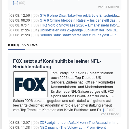
[…]
(00)
vor 31 Minuten
08.08. 12:56 |
(00)
GTA 6 ohne Disc: Take-Two erklärt die Entscheidung für Download-Codes
08.08. 08:30 |
(00)
GTA 6 Online bleibt ein Rätsel – Insider stellt das neue Gerücht klar
08.08. 07:41 |
(00)
THQ Nordic Showcase 2026 – Erhaltet mehr Informationen
07.08. 21:24 |
(01)
Ubisoft feiert das 25-jährige Jubiläum der Tom Clancy’s Ghost Recon-Reihe
07.08. 21:23 |
(00)
Serious Sam: Shatterverse lädt zum Playtest – und erscheint schon bald!
KINO/TV-NEWS
FOX setzt auf Kontinuität bei seiner NFL-
Berichterstattung
Tom Brady und Kevin Burkhardt bleiben
auch 2026 das Top-Duo des US-
Senders. Zudem hat FOX sein komplettes
Kommentatoren- und Moderatorenteam
für die neue NFL-Saison vorgestellt. FOX
Sports hat sein On-Air-Team für die NFL-
Saison 2026 bekannt gegeben und setzt dabei weitgehend auf
bewährte Gesichter. Angeführt wird die Berichterstattung erneut
vom Top-Team um Kommentator Kevin Burkhardt und Ex-
[…]
(00)
vor 1 Stunde
08.08. 12:07 |
(00)
ZDF zeigt nur den Auftakt von «The Assassin» im Fernsehen
08.08. 11:38 |
(00)
NBC macht «The Voice» zum Promi-Event