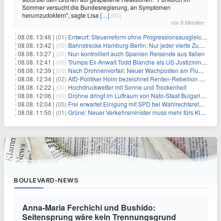
Sommer versucht die Bundesregierung, an Symptomen
herumzudoktern", sagte Lisa
[…]
(00)
vor 6 Minuten
08.08. 13:46 |
(01)
Entwurf: Steuerreform ohne Progressionsausgleich geplant
08.08. 13:42 |
(00)
Bahnstrecke Hamburg-Berlin: Nur jeder vierte Zug pünktlich
08.08. 13:27 |
(00)
Nun kontrolliert auch Spanien Reisende aus Italien
08.08. 12:41 |
(00)
Trumps Ex-Anwalt Todd Blanche als US-Justizminister bestätigt
08.08. 12:39 |
(00)
Nach Drohnenvorfall: Neuer Wachposten am Flughafen
08.08. 12:34 |
(02)
AfD-Politiker Holm bezeichnet Renten-Rebellion als "Rollenspiel"
08.08. 12:22 |
(00)
Hochdruckwetter mit Sonne und Trockenheit
08.08. 12:06 |
(00)
Drohne dringt im Luftraum von Nato-Staat Bulgarien ein
08.08. 12:04 |
(05)
Frei erwartet Einigung mit SPD bei Wahlrechtsreform
08.08. 11:50 |
(01)
Grüne: Neuer Verkehrsminister muss mehr fürs Klima tun
BOULEVARD-NEWS
Anna-Maria Ferchichi und Bushido:
Seitensprung wäre kein Trennungsgrund