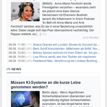
(BANG) - Anna-Maria Ferchichi würde
Fremdgehen verzeihen – woanders zieht
sie jedoch eine klare Grenze.
Gemeinsam mit Ehemann Bushido
sprach die Influencerin in ihrem Podcast
'Im Bett mit Anna-Maria und Anis
Ferchichi' darüber, was für sie in einer Beziehung unverzeihlich
wäre. Dabei zeigte sich das Paar überraschend nachsichtig. Der
Rapper erklärte, es
[…]
(00)
vor 2 Stunden
08.08. 11:00 |
(00)
Ariana Grande will London-Shows für Konzert-Special filmen
08.08. 10:42 |
(01)
Mein Schiff Kreuzfahrten: Mittelmeer ab 849€, Norwegen ab 999€ p.P.
08.08. 10:00 |
(00)
Britney Spears rechnet mit ihren Eltern ab: 'Ich ging zwei Monate lang auf die Knie und weinte'
08.08. 10:00 |
(00)
Lisa Rinna verrät, wie ihre Töchter sie inspirieren
08.08. 10:00 |
(01)
Fleetwood Mac: Versöhnung bei Lindsey Buckingham und Stevie Nicks
IT-NEWS
Müssen KI-Systeme an die kurze Leine
genommen werden?
Berlin (dpa) - Wenn Algorithmen
Sicherheitsbarrieren überwinden und
eigenständig digitale Schwachstellen
ausnutzen, ist das längst keine reine