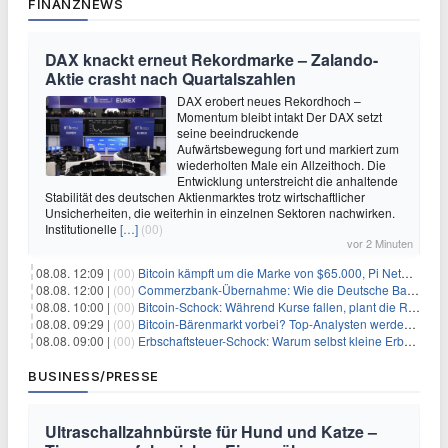
FINANZNEWS
DAX knackt erneut Rekordmarke – Zalando-
Aktie crasht nach Quartalszahlen
DAX erobert neues Rekordhoch –
Momentum bleibt intakt Der DAX setzt
seine beeindruckende
Aufwärtsbewegung fort und markiert zum
wiederholten Male ein Allzeithoch. Die
Entwicklung unterstreicht die anhaltende
Stabilität des deutschen Aktienmarktes trotz wirtschaftlicher
Unsicherheiten, die weiterhin in einzelnen Sektoren nachwirken.
Institutionelle
[…]
(00)
vor 2 Minuten
08.08. 12:09 |
(00)
Bitcoin kämpft um die Marke von $65.000, Pi Network gewinnt an Unterstützung
08.08. 12:00 |
(00)
Commerzbank-Übernahme: Wie die Deutsche Bank im Schatten zum großen Gewinner wird
08.08. 10:00 |
(00)
Bitcoin-Schock: Während Kurse fallen, plant die Regierung die Steuer-Bombe
08.08. 09:29 |
(00)
Bitcoin-Bärenmarkt vorbei? Top-Analysten werden optimistisch, aber die Geschichte sagt etwas anderes
08.08. 09:00 |
(00)
Erbschaftsteuer-Schock: Warum selbst kleine Erbschaften den Fiskus Millionen kosten
BUSINESS/PRESSE
Ultraschallzahnbürste für Hund und Katze –