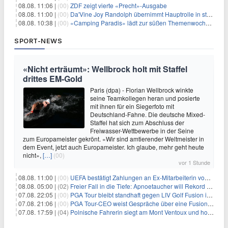
08.08. 11:06 |
(00)
ZDF zeigt vierte «Precht»-Ausgabe
08.08. 11:00 |
(00)
Da'Vine Joy Randolph übernimmt Hauptrolle in starbesetzter schwarzer Komödie
08.08. 10:38 |
(00)
«Camping Paradis» lädt zur süßen Themenwoche ein
SPORT-NEWS
«Nicht erträumt»: Wellbrock holt mit Staffel
drittes EM-Gold
Paris (dpa) - Florian Wellbrock winkte
seine Teamkollegen heran und posierte
mit ihnen für ein Siegerfoto mit
Deutschland-Fahne. Die deutsche Mixed-
Staffel hat sich zum Abschluss der
Freiwasser-Wettbewerbe in der Seine
zum Europameister gekrönt. «Wir sind amtierender Weltmeister in
dem Event, jetzt auch Europameister. Ich glaube, mehr geht heute
nicht»,
[…]
(00)
vor 1 Stunde
08.08. 11:00 |
(00)
UEFA bestätigt Zahlungen an Ex-Mitarbeiterin von Infantino
08.08. 05:00 |
(02)
Freier Fall in die Tiefe: Apnoetaucher will Rekord brechen
07.08. 22:05 |
(00)
PGA Tour bleibt standhaft gegen LIV Golf Fusion in einem sich wandelnden Sportumfeld
07.08. 21:06 |
(00)
PGA Tour-CEO weist Gespräche über eine Fusion mit LIV Golf zurück und bekräftigt die Wettbewerbslandschaft
07.08. 17:59 |
(04)
Polnische Fahrerin siegt am Mont Ventoux und holt Tour-Gelb