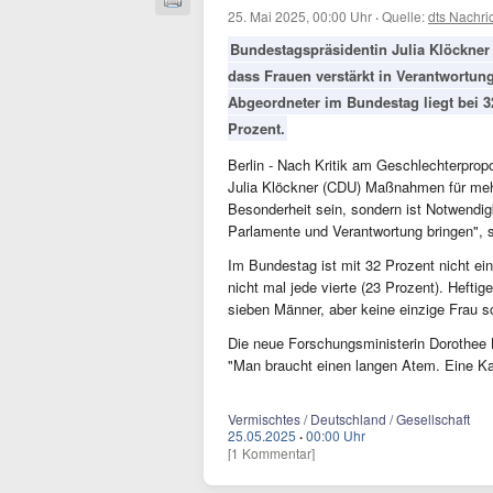
25. Mai 2025, 00:00 Uhr
·
Quelle:
dts Nachri
Bundestagspräsidentin Julia Klöckner 
dass Frauen verstärkt in Verantwortun
Abgeordneter im Bundestag liegt bei 3
Prozent.
Berlin - Nach Kritik am Geschlechterprop
Julia Klöckner (CDU) Maßnahmen für mehr
Besonderheit sein, sondern ist Notwendigk
Parlamente und Verantwortung bringen", s
Im Bundestag ist mit 32 Prozent nicht ei
nicht mal jede vierte (23 Prozent). Heftig
sieben Männer, aber keine einzige Frau s
Die neue Forschungsministerin Dorothee B
"Man braucht einen langen Atem. Eine Karri
Vermischtes / Deutschland / Gesellschaft
25.05.2025
·
00:00 Uhr
[1 Kommentar]