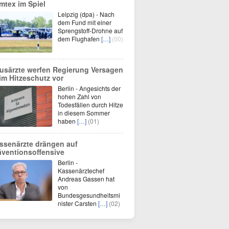
mtex im Spiel
Leipzig (dpa) - Nach
dem Fund mit einer
Sprengstoff-Drohne auf
dem Flughafen
[…]
(00)
usärzte werfen Regierung Versagen
im Hitzeschutz vor
Berlin - Angesichts der
hohen Zahl von
Todesfällen durch Hitze
in diesem Sommer
haben
[…]
(01)
ssenärzte drängen auf
äventionsoffensive
Berlin -
Kassenärztechef
Andreas Gassen hat
von
Bundesgesundheitsmi
nister Carsten
[…]
(02)