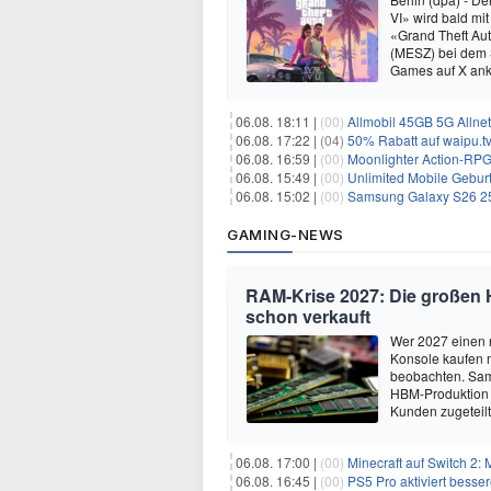
VI» wird bald mit
«Grand Theft Au
(MESZ) bei dem S
Games auf X ank
06.08. 18:11 |
(00)
Allmobil 45GB 5G Allnet-F
06.08. 17:22 |
(04)
50% Rabatt auf waipu.tv 
06.08. 16:59 |
(00)
Moonlighter Action-RPG
06.08. 15:49 |
(00)
Unlimited Mobile Geburt
06.08. 15:02 |
(00)
Samsung Galaxy S26 256GB +
GAMING-NEWS
RAM-Krise 2027: Die großen H
schon verkauft
Wer 2027 einen 
Konsole kaufen 
beobachten. Sam
HBM-Produktion 
Kunden zugeteilt
06.08. 17:00 |
(00)
Minecraft auf Switch 2:
06.08. 16:45 |
(00)
PS5 Pro aktiviert besser