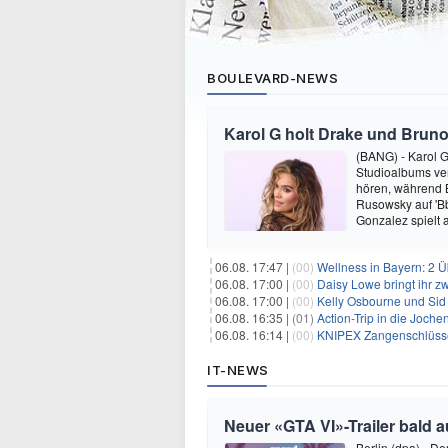
BOULEVARD-NEWS
Karol G holt Drake und Bruno
(BANG) - Karol G 
Studioalbums ver
hören, während B
Rusowsky auf 'Bb
Gonzalez spielt
06.08. 17:47 |
(00)
Wellness in Bayern: 2 Über
06.08. 17:00 |
(00)
Daisy Lowe bringt ihr zw
06.08. 17:00 |
(00)
Kelly Osbourne und Sid 
06.08. 16:35 |
(01)
Action-Trip in die Joche
06.08. 16:14 |
(00)
KNIPEX Zangenschlüsse
IT-NEWS
Neuer «GTA VI»-Trailer bald a
Berlin (dpa) - D