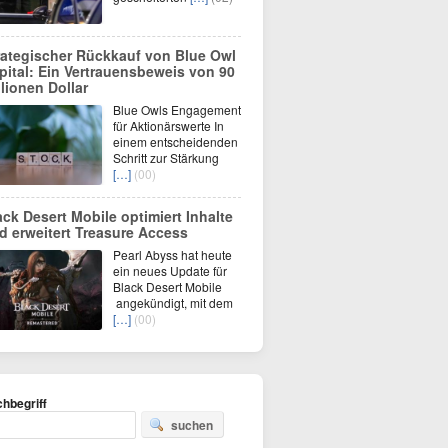
rategischer Rückkauf von Blue Owl
pital: Ein Vertrauensbeweis von 90
llionen Dollar
Blue Owls Engagement
für Aktionärswerte In
einem entscheidenden
Schritt zur Stärkung
[…]
(00)
ack Desert Mobile optimiert Inhalte
d erweitert Treasure Access
Pearl Abyss hat heute
ein neues Update für
Black Desert Mobile
angekündigt, mit dem
[…]
(00)
hbegriff
suchen