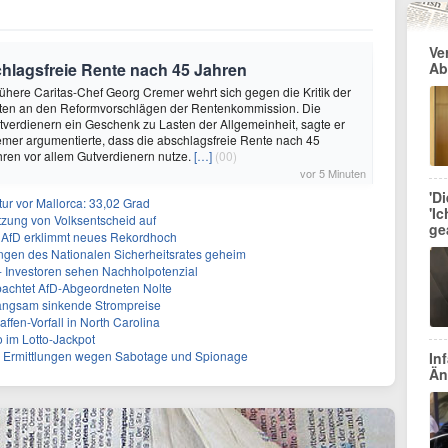
Ve
schlagsfreie Rente nach 45 Jahren
Ab
ühere Caritas-Chef Georg Cremer wehrt sich gegen die Kritik der
nten an den Reformvorschlägen der Rentenkommission. Die
tverdienern ein Geschenk zu Lasten der Allgemeinheit, sagte er
mer argumentierte, dass die abschlagsfreie Rente nach 45
ren vor allem Gutverdienern nutze.
[…]
(00)
vor 5 Minuten
'D
r vor Mallorca: 33,02 Grad
'I
tzung von Volksentscheid auf
ge
t - AfD erklimmt neues Rekordhoch
ngen des Nationalen Sicherheitsrates geheim
 - Investoren sehen Nachholpotenzial
achtet AfD-Abgeordneten Nolte
 langsam sinkende Strompreise
ffen-Vorfall in North Carolina
o im Lotto-Jackpot
: Ermittlungen wegen Sabotage und Spionage
In
Än