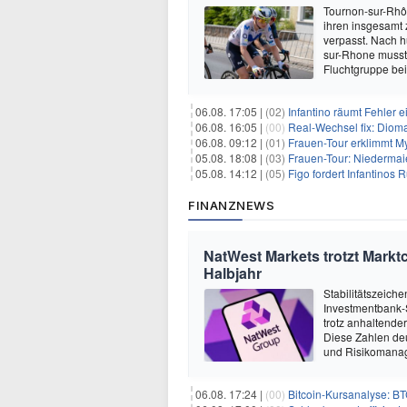
Tournon-sur-Rhôn
ihren insgesamt 
verpasst. Nach 
sur-Rhone musste
Fluchtgruppe be
06.08. 17:05 |
(02)
Infantino räumt Fehler e
06.08. 16:05 |
(00)
Real-Wechsel fix: Dioma
06.08. 09:12 |
(01)
Frauen-Tour erklimmt M
05.08. 18:08 |
(03)
Frauen-Tour: Niedermai
05.08. 14:12 |
(05)
Figo fordert Infantinos R
FINANZNEWS
NatWest Markets trotzt Markt
Halbjahr
Stabilitätszeich
Investmentbank-S
trotz anhaltende
Diese Zahlen de
und Risikomanag
06.08. 17:24 |
(00)
Bitcoin-Kursanalyse: BTC käm