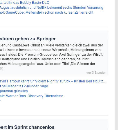
artet ihr das Bubbly Basin-DLC
 August ausführlich und Netflix bekommt sechs Stunden Vorsprung
olt GameCube: Meilenstein schon nach kurzer Zeit erreicht
storen gehen zu Springer
ler und Gast-Löwe Christian Miele verstärken gleich zwei aus der
 bekannte Investoren das neue Wirtschafts-Meinungsteam von
ss Insider. Die Premium-Gruppe von Axel Springer, zu der WELT,
 Deutschland und Politico Deutschland gehören, baut ihr
isches Meinungsangebot aus. Unter dem Titel „Die Stimme der
0)
vor 3 Stunden
 Harbour kehrt für 'Violent Night 2' zurück – Kristen Bell stößt zur Besetzung
bt bei MagentaTV-Kunden vage
oration glücklich
laubt Warner Bros. Discovery-Übernahme
r
pert im Sprint chancenlos