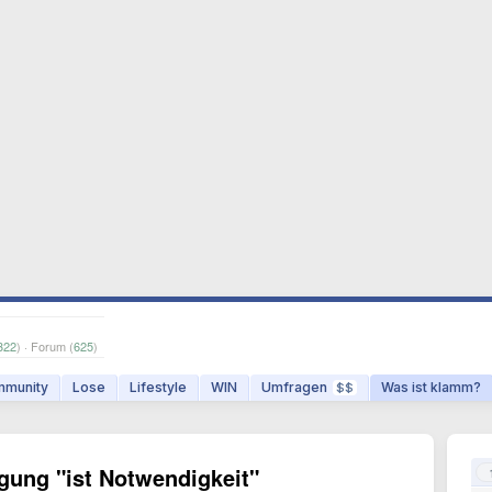
322
) · Forum (
625
)
munity
Lose
Lifestyle
WIN
Umfragen
Was ist klamm?
$$
gung "ist Notwendigkeit"