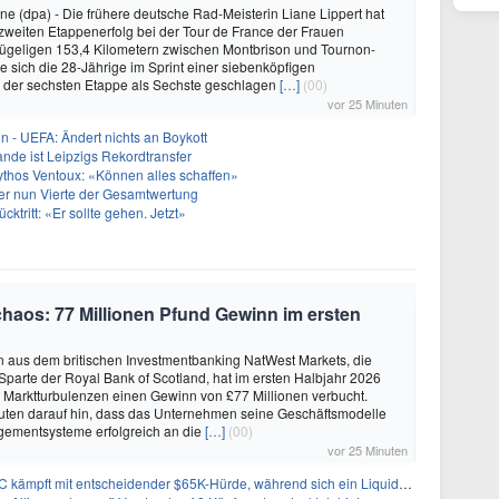
e (dpa) - Die frühere deutsche Rad-Meisterin Liane Lippert hat
zweiten Etappenerfolg bei der Tour de France der Frauen
hügeligen 153,4 Kilometern zwischen Montbrison und Tournon-
 sich die 28-Jährige im Sprint einer siebenköpfigen
i der sechsten Etappe als Sechste geschlagen
[…]
(00)
vor 25 Minuten
in - UEFA: Ändert nichts an Boykott
nde ist Leipzigs Rekordtransfer
ythos Ventoux: «Können alles schaffen»
er nun Vierte der Gesamtwertung
ücktritt: «Er sollte gehen. Jetzt»
chaos: 77 Millionen Pfund Gewinn im ersten
en aus dem britischen Investmentbanking NatWest Markets, die
parte der Royal Bank of Scotland, hat im ersten Halbjahr 2026
r Marktturbulenzen einen Gewinn von £77 Millionen verbucht.
uten darauf hin, dass das Unternehmen seine Geschäftsmodelle
ementsysteme erfolgreich an die
[…]
(00)
vor 25 Minuten
pft mit entscheidender $65K-Hürde, während sich ein Liquidationscluster aufbaut