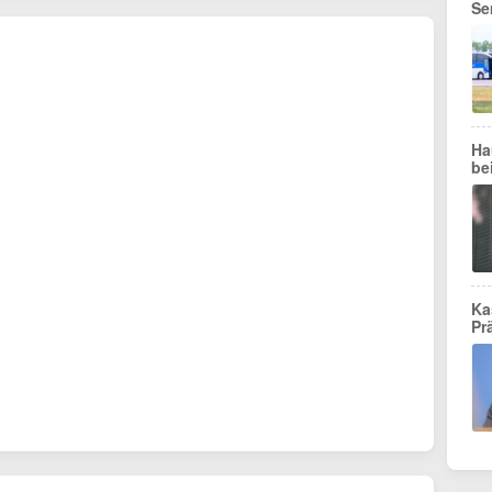
Se
Ha
be
Ka
Pr