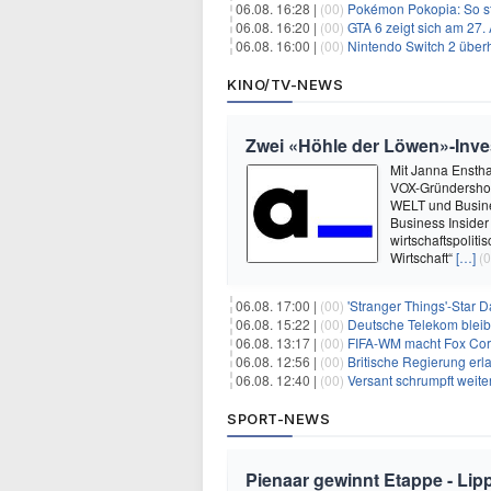
06.08. 16:28 |
(00)
Pokémon Pokopia: So st
06.08. 16:20 |
(00)
GTA 6 zeigt sich am 27.
06.08. 16:00 |
(00)
Nintendo Switch 2 überh
KINO/TV-NEWS
Zwei «Höhle der Löwen»-Inve
Mit Janna Enstha
VOX-Gründershow
WELT und Busine
Business Insider
wirtschaftspolit
Wirtschaft“
[…]
(0
06.08. 17:00 |
(00)
'Stranger Things'-Star David
06.08. 15:22 |
(00)
Deutsche Telekom blei
06.08. 13:17 |
(00)
FIFA-WM macht Fox Corp
06.08. 12:56 |
(00)
Britische Regierung er
06.08. 12:40 |
(00)
Versant schrumpft weite
SPORT-NEWS
Pienaar gewinnt Etappe - Lip