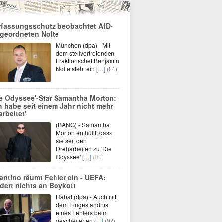
rfassungsschutz beobachtet AfD-
geordneten Nolte
München (dpa) - Mit
dem stellvertretenden
Fraktionschef Benjamin
Nolte steht ein
[…]
(04)
ie Odyssee'-Star Samantha Morton:
ch habe seit einem Jahr nicht mehr
arbeitet'
(BANG) - Samantha
Morton enthüllt, dass
sie seit den
Dreharbeiten zu 'Die
Odyssee'
[…]
(00)
fantino räumt Fehler ein - UEFA:
dert nichts an Boykott
Rabat (dpa) - Auch mit
dem Eingeständnis
eines Fehlers beim
gescheiterten
[…]
(02)