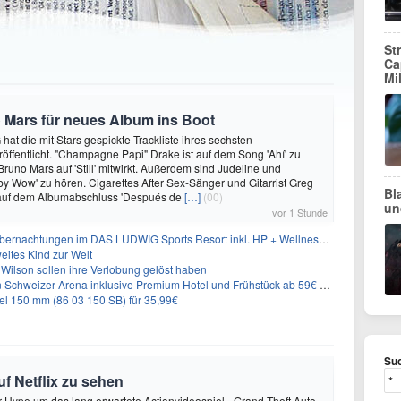
St
Ca
Mi
 Mars für neues Album ins Boot
hat die mit Stars gespickte Trackliste ihres sechsten
öffentlicht. "Champagne Papi" Drake ist auf dem Song 'Ahí' zu
runo Mars auf 'Still' mitwirkt. Außerdem sind Judeline und
y Wow' zu hören. Cigarettes After Sex-Sänger und Gitarrist Greg
Bl
 auf dem Albumabschluss 'Después de
[…]
(00)
un
vor 1 Stunde
nachtungen im DAS LUDWIG Sports Resort inkl. HP + Wellness ab 174€ p.P.
eites Kind zur Welt
Wilson sollen ihre Verlobung gelöst haben
n Schweizer Arena inklusive Premium Hotel und Frühstück ab 59€ p.P.
l 150 mm (86 03 150 SB) für 35,99€
Suc
uf Netflix zu sehen
er Hype um das lang erwartete Actionvideospiel «Grand Theft Auto