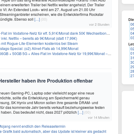
 einem erweiterten Trailer bei Netflix weiter angeheizt. Der Trailer
to VI: An Extended Look» wird am 27. August um 21.00 Uhr
treaminganbieter erscheinen, wie die Entwicklerfirma Rockstar
ündigte. Ebenso soll
[…]
(00)
Di
0
vor 2 Stunden
0
lat im Vodafone-Netz für eff. 5,91€/Monat dank 50€ Wechselbonus + 0€ AG
0
0
inkl. Netflix – bereits ab 9€/Monat (statt 17,99€)
 mit Rogue-Lite-Elementen kostenlos bei Steam
Let
stags-Special: (o2) Allnet-Flats ab 14,99€/Monat
0
0
 50GB 5G + Alles-Flat im Vodafone-Netz für 19,99€/Monat – eff. 0,20€/Monat
3
3
2
2
2
ersteller haben ihre Produktion offenbar
neuen Gaming-PC, Laptop oder vielleicht sogar eine neue
möchte, sollte die Entwicklung am Speichermarkt genau
sung, SK Hynix und Micron sollen ihre gesamte DRAM- und
für das kommende Jahr bereits verkauft beziehungsweise festen
 haben. Das bedeutet nicht, dass 2027 plötzlich
[…]
(00)
vor 14 Minuten
 Mojang nennt endlich den Releasetermin
e Grafik bald automatisch, aber das Update ist kleiner als gedacht