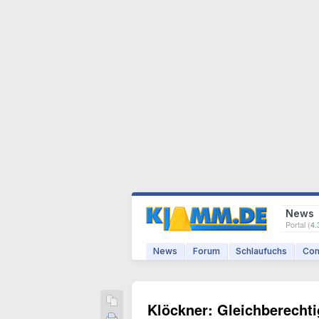
News
Portal (
4.
News
Forum
Schlaufuchs
Com
Klöckner: Gleichberechti