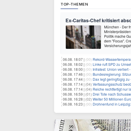
TOP-THEMEN
Ex-Caritas-Chef kritisiert ab
München - Der fr
Ministerpräside
Politik mache Gu
dem "Focus". Cre
Versicherungsjah
06.08. 18:07 |
(00)
Rekord-Wassertemperatu
06.08. 18:02 |
(00)
Linke ruft SPD zu Umse
06.08. 18:00 |
(00)
Infratest: Union verlier
06.08. 17:46 |
(00)
Bundesregierung: Sitzu
06.08. 17:44 |
(00)
Dax legt geringfügig zu
06.08. 17:14 |
(04)
Verfassungsschutz beob
06.08. 17:14 |
(04)
Reiche rechtfertigt nur
06.08. 16:59 |
(01)
Drei Tote nach Schusswa
06.08. 16:28 |
(02)
Weiter 50 Millionen Eur
06.08. 16:23 |
(00)
Drohnenfund in Leipzig