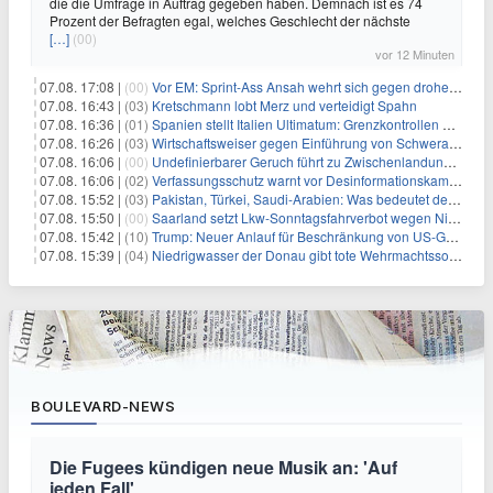
die die Umfrage in Auftrag gegeben haben. Demnach ist es 74
Prozent der Befragten egal, welches Geschlecht der nächste
[…]
(00)
vor 12 Minuten
07.08. 17:08 |
(00)
Vor EM: Sprint-Ass Ansah wehrt sich gegen drohende Sperre
07.08. 16:43 |
(03)
Kretschmann lobt Merz und verteidigt Spahn
07.08. 16:36 |
(01)
Spanien stellt Italien Ultimatum: Grenzkontrollen beenden
07.08. 16:26 |
(03)
Wirtschaftsweiser gegen Einführung von Schwerarbeiter-Rente
07.08. 16:06 |
(00)
Undefinierbarer Geruch führt zu Zwischenlandung von Flieger
07.08. 16:06 |
(02)
Verfassungsschutz warnt vor Desinformationskampagne gegen Merz
07.08. 15:52 |
(03)
Pakistan, Türkei, Saudi-Arabien: Was bedeutet der neue Pakt?
07.08. 15:50 |
(00)
Saarland setzt Lkw-Sonntagsfahrverbot wegen Niedrigwasser aus
07.08. 15:42 |
(10)
Trump: Neuer Anlauf für Beschränkung von US-Geburtsrecht
07.08. 15:39 |
(04)
Niedrigwasser der Donau gibt tote Wehrmachtssoldaten frei
BOULEVARD-NEWS
Die Fugees kündigen neue Musik an: 'Auf
jeden Fall'