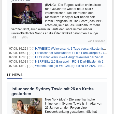
(BANG) - Die Fugees wollen erstmals seit
rund 30 Jahren wieder neue Musik
veröffentlichen. Die Interpreten des
Klassikers 'Ready or Not' haben seit
ihrem Erfolgsalbum 'The Score', das 1996
erschien, kein neues Studioalbum mehr
veröffentlicht, auch wenn im Laufe der Jahre immer wieder
unveröffentlichte Songs an die Öffentlichkeit gelangten. Lauryn
Hill
[…]
(00)
vor 4 Stunden
07.08. 16:22 |
(00)
HAWESKO Weinversand: 3 Tage versandkostenfrei bestellen (MBW 25€)
07.08. 15:53 |
(00)
Lottoscanner-Neukunden: 1 Feld EuroJackpot GRATIS spielen
07.08. 15:03 |
(00)
LEGO Star Wars 75441 Angriffskreuzer der Venator-Klasse für 50,25€
07.08. 15:03 |
(00)
NERF Elite 2.0 Eaglepoint RD-8 Dart-Blaster für 20,49€
07.08. 13:12 |
(00)
Weinfreunde (REWE Group): bis zu 15-25% Rabatt je nach Anzahl der Flaschen
IT-NEWS
Influencerin Sydney Towle mit 26 an Krebs
gestorben
New York (dpa) - Die amerikanische
Influencerin Sydney Towle ist im Alter von
26 Jahren an den Folgen einer
Krebserkrankung gestorben. «Sie hat