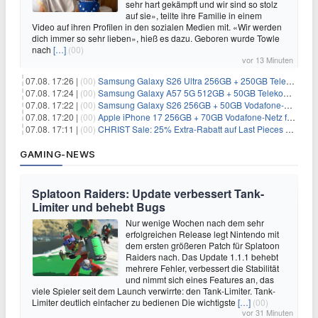
sehr hart gekämpft und wir sind so stolz
auf sie», teilte ihre Familie in einem
Video auf ihren Profilen in den sozialen Medien mit. «Wir werden
dich immer so sehr lieben», hieß es dazu. Geboren wurde Towle
nach
[…]
(00)
vor 13 Minuten
07.08. 17:26 |
(00)
Samsung Galaxy S26 Ultra 256GB + 250GB Telekom-Netz für 34€/Monat (effektiv 5,42€/Monat)
07.08. 17:24 |
(00)
Samsung Galaxy A57 5G 512GB + 50GB Telekom-Netz für 20€/Monat (effektiv 3,33€/Monat)
07.08. 17:22 |
(00)
Samsung Galaxy S26 256GB + 50GB Vodafone-Netz für 19,99€/Monat (effektiv 1,26€/Monat)
07.08. 17:20 |
(00)
Apple iPhone 17 256GB + 70GB Vodafone-Netz für 34,99€/Monat (effektiv 6,41€/Monat)
07.08. 17:11 |
(00)
CHRIST Sale: 25% Extra-Rabatt auf Last Pieces bei Schmuck & Uhren
GAMING-NEWS
Splatoon Raiders: Update verbessert Tank-
Limiter und behebt Bugs
Nur wenige Wochen nach dem sehr
erfolgreichen Release legt Nintendo mit
dem ersten größeren Patch für Splatoon
Raiders nach. Das Update 1.1.1 behebt
mehrere Fehler, verbessert die Stabilität
und nimmt sich eines Features an, das
viele Spieler seit dem Launch verwirrte: den Tank-Limiter. Tank-
Limiter deutlich einfacher zu bedienen Die wichtigste
[…]
(00)
vor 31 Minuten