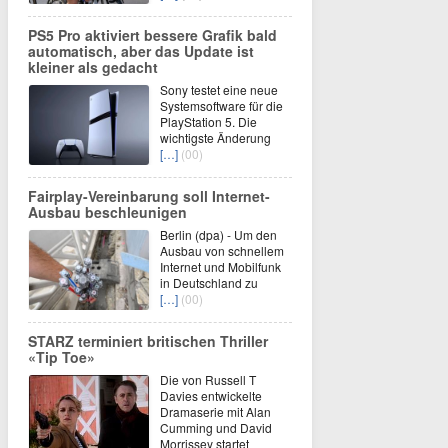
PS5 Pro aktiviert bessere Grafik bald
automatisch, aber das Update ist
kleiner als gedacht
Sony testet eine neue
Systemsoftware für die
PlayStation 5. Die
wichtigste Änderung
[…]
(00)
Fairplay-Vereinbarung soll Internet-
Ausbau beschleunigen
Berlin (dpa) - Um den
Ausbau von schnellem
Internet und Mobilfunk
in Deutschland zu
[…]
(00)
STARZ terminiert britischen Thriller
«Tip Toe»
Die von Russell T
Davies entwickelte
Dramaserie mit Alan
Cumming und David
Morrissey startet