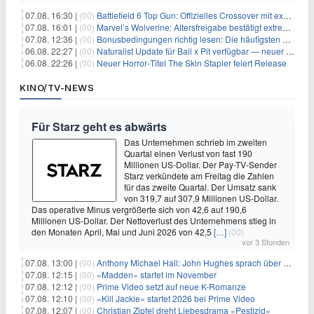
07.08. 16:30 |
(00)
Battlefield 6 Top Gun: Offizielles Crossover mit exklusiven Inhalten angekündigt
07.08. 16:01 |
(00)
Marvel’s Wolverine: Altersfreigabe bestätigt extreme Gewalt und düstere Szenen
07.08. 12:36 |
(00)
Bonusbedingungen richtig lesen: Die häufigsten Stolperfallen
06.08. 22:27 |
(00)
Naturalist Update für Ball x Pit verfügbar — neuer Content auf allen Plattformen
06.08. 22:26 |
(00)
Neuer Horror‑Titel The Skin Stapler feiert Release
KINO/TV-NEWS
Für Starz geht es abwärts
Das Unternehmen schrieb im zweiten
Quartal einen Verlust von fast 190
Millionen US-Dollar. Der Pay-TV-Sender
Starz verkündete am Freitag die Zahlen
für das zweite Quartal. Der Umsatz sank
von 319,7 auf 307,9 Millionen US-Dollar.
Das operative Minus vergrößerte sich von 42,6 auf 190,6
Millionen US-Dollar. Der Nettoverlust des Unternehmens stieg in
den Monaten April, Mai und Juni 2026 von 42,5
[…]
(00)
vor 3 Stunden
07.08. 13:00 |
(00)
Anthony Michael Hall: John Hughes sprach über eine Fortsetzung von 'The Breakfast Club'
07.08. 12:15 |
(00)
«Madden» startet im November
07.08. 12:12 |
(00)
Prime Video setzt auf neue K-Romanze
07.08. 12:10 |
(00)
«Kill Jackie» startet 2026 bei Prime Video
07.08. 12:07 |
(00)
Christian Zipfel dreht Liebesdrama «Pestizid»