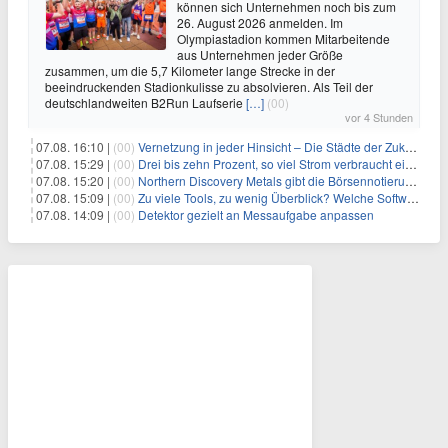
können sich Unternehmen noch bis zum
26. August 2026 anmelden. Im
Olympiastadion kommen Mitarbeitende
aus Unternehmen jeder Größe
zusammen, um die 5,7 Kilometer lange Strecke in der
beeindruckenden Stadionkulisse zu absolvieren. Als Teil der
deutschlandweiten B2Run Laufserie
[…]
(00)
vor 4 Stunden
07.08. 16:10 |
(00)
Vernetzung in jeder Hinsicht – Die Städte der Zukunft sind grün-blau
07.08. 15:29 |
(00)
Drei bis zehn Prozent, so viel Strom verbraucht ein Aufzug im Gebäude
07.08. 15:20 |
(00)
Northern Discovery Metals gibt die Börsennotierung an der Frankfurter Wertpapierbörse bekannt
07.08. 15:09 |
(00)
Zu viele Tools, zu wenig Überblick? Welche Software IT-Dienstleister wirklich brauchen
07.08. 14:09 |
(00)
Detektor gezielt an Messaufgabe anpassen