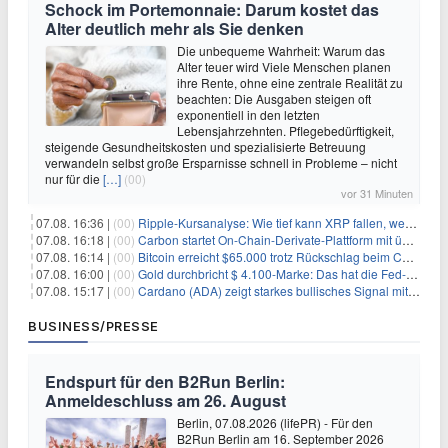
Schock im Portemonnaie: Darum kostet das
Alter deutlich mehr als Sie denken
Die unbequeme Wahrheit: Warum das
Alter teuer wird Viele Menschen planen
ihre Rente, ohne eine zentrale Realität zu
beachten: Die Ausgaben steigen oft
exponentiell in den letzten
Lebensjahrzehnten. Pflegebedürftigkeit,
steigende Gesundheitskosten und spezialisierte Betreuung
verwandeln selbst große Ersparnisse schnell in Probleme – nicht
nur für die
[…]
(00)
vor 31 Minuten
07.08. 16:36 |
(00)
Ripple-Kursanalyse: Wie tief kann XRP fallen, wenn die $1-Unterstützung am Wochenende verloren geht?
07.08. 16:18 |
(00)
Carbon startet On-Chain-Derivate-Plattform mit über 950 Märkten in einem Konto
07.08. 16:14 |
(00)
Bitcoin erreicht $65.000 trotz Rückschlag beim CLARITY Act und fehlendem US-Iran-Abkommen
07.08. 16:00 |
(00)
Gold durchbricht $ 4.100-Marke: Das hat die Fed-Entscheidung ausgelöst
07.08. 15:17 |
(00)
Cardano (ADA) zeigt starkes bullisches Signal mit Potenzial für 200% Kursanstieg
BUSINESS/PRESSE
Endspurt für den B2Run Berlin:
Anmeldeschluss am 26. August
Berlin, 07.08.2026 (lifePR) - Für den
B2Run Berlin am 16. September 2026