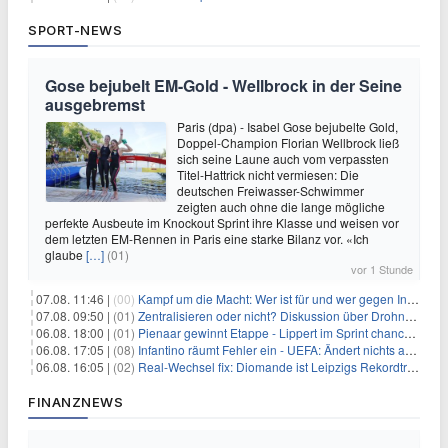
SPORT-NEWS
Gose bejubelt EM-Gold - Wellbrock in der Seine
ausgebremst
Paris (dpa) - Isabel Gose bejubelte Gold,
Doppel-Champion Florian Wellbrock ließ
sich seine Laune auch vom verpassten
Titel-Hattrick nicht vermiesen: Die
deutschen Freiwasser-Schwimmer
zeigten auch ohne die lange mögliche
perfekte Ausbeute im Knockout Sprint ihre Klasse und weisen vor
dem letzten EM-Rennen in Paris eine starke Bilanz vor. «Ich
glaube
[…]
(01)
vor 1 Stunde
07.08. 11:46 |
(00)
Kampf um die Macht: Wer ist für und wer gegen Infantino?
07.08. 09:50 |
(01)
Zentralisieren oder nicht? Diskussion über Drohnenabwehr
06.08. 18:00 |
(01)
Pienaar gewinnt Etappe - Lippert im Sprint chancenlos
06.08. 17:05 |
(08)
Infantino räumt Fehler ein - UEFA: Ändert nichts an Boykott
06.08. 16:05 |
(02)
Real-Wechsel fix: Diomande ist Leipzigs Rekordtransfer
FINANZNEWS