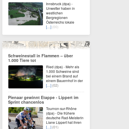
Innsbruck (dpa) -
Unwetter haben in
westlichen
Bergregionen
Österreichs lokale
[…]
(00)
Schweinestall in Flammen – über
1.000 Tiere tot
Ried (dpa) - Mehr als
1.000 Schweine sind
bei einem Brand auf
einem Bauernhof in der
[…]
(02)
Pienaar gewinnt Etappe - Lippert im
Sprint chancenlos
Tournon-sur-Rhône
(dpa) - Die frühere
deutsche Rad-Meisterin
Liane Lippert hat ihren
[…]
(01)