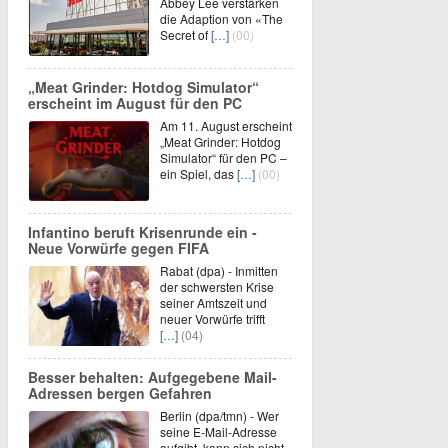
Abbey Lee verstärken
die Adaption von «The
Secret of
[…]
(00)
„Meat Grinder: Hotdog Simulator“
erscheint im August für den PC
Am 11. August erscheint
„Meat Grinder: Hotdog
Simulator“ für den PC –
ein Spiel, das
[…]
(00)
Infantino beruft Krisenrunde ein -
Neue Vorwürfe gegen FIFA
Rabat (dpa) - Inmitten
der schwersten Krise
seiner Amtszeit und
neuer Vorwürfe trifft
[…]
(04)
Besser behalten: Aufgegebene Mail-
Adressen bergen Gefahren
Berlin (dpa/tmn) - Wer
seine E-Mail-Adresse
aufgibt, kann sich nicht