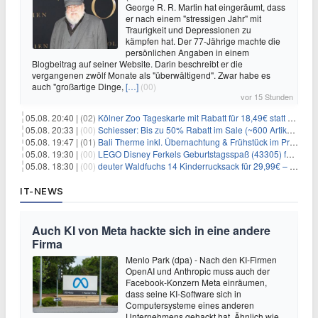
George R. R. Martin hat eingeräumt, dass
er nach einem "stressigen Jahr" mit
Traurigkeit und Depressionen zu
kämpfen hat. Der 77-Jährige machte die
persönlichen Angaben in einem
Blogbeitrag auf seiner Website. Darin beschreibt er die
vergangenen zwölf Monate als "überwältigend". Zwar habe es
auch "großartige Dinge,
[…]
(00)
vor 15 Stunden
05.08. 20:40 |
(02)
Kölner Zoo Tageskarte mit Rabatt für 18,49€ statt 29,50€ – einlösbar bis Dezember
05.08. 20:33 |
(00)
Schiesser: Bis zu 50% Rabatt im Sale (~600 Artikel zur Auswahl)
05.08. 19:47 |
(01)
Bali Therme inkl. Übernachtung & Frühstück im Premium Hotel (Bad Oeynhausen) ab 89€ p.P.
05.08. 19:30 |
(00)
LEGO Disney Ferkels Geburtstagsspaß (43305) für 29,10€
05.08. 18:30 |
(00)
deuter Waldfuchs 14 Kinderrucksack für 29,99€ – Amber-maple
IT-NEWS
Auch KI von Meta hackte sich in eine andere
Firma
Menlo Park (dpa) - Nach den KI-Firmen
OpenAI und Anthropic muss auch der
Facebook-Konzern Meta einräumen,
dass seine KI-Software sich in
Computersysteme eines anderen
Unternehmens gehackt hat. Ähnlich wie