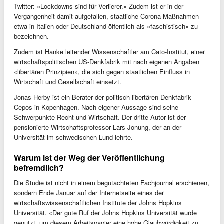
Twitter: «Lockdowns sind für Verlierer.» Zudem ist er in der
Vergangenheit damit aufgefallen, staatliche Corona-Maßnahmen
etwa in Italien oder Deutschland öffentlich als «faschistisch» zu
bezeichnen.
Zudem ist Hanke leitender Wissenschaftler am Cato-Institut, einer
wirtschaftspolitischen US-Denkfabrik mit nach eigenen Angaben
«libertären Prinzipien», die sich gegen staatlichen Einfluss in
Wirtschaft und Gesellschaft einsetzt.
Jonas Herby ist ein Berater der politisch-libertären Denkfabrik
Cepos in Kopenhagen. Nach eigener Aussage sind seine
Schwerpunkte Recht und Wirtschaft. Der dritte Autor ist der
pensionierte Wirtschaftsprofessor Lars Jonung, der an der
Universität im schwedischen Lund lehrte.
Warum ist der Weg der Veröffentlichung
befremdlich?
Die Studie ist nicht in einem begutachteten Fachjournal erschienen,
sondern Ende Januar auf der Internetseite eines der
wirtschaftswissenschaftlichen Institute der Johns Hopkins
Universität. «Der gute Ruf der Johns Hopkins Universität wurde
genutzt, um diesem Arbeitspapier eine hohe Glaubwürdigkeit zu