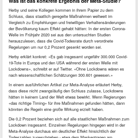
Was ist das konkrete Ergebnis der Meta-Studie?
Herby und seine Kollegen kommen in ihrem Papier zu dem
Schluss, dass staatlich geregelte Maßnahmen weltweit im
Vergleich zu Empfehlungen und freiwilligen Verhaltensänderungen
der Bevölkerung kaum Effekt gehabt hätten: In der ersten Corona-
Welle im Frühjahr 2020 sei aus den untersuchten Studien
herauszulesen, dass die Covid-Todesrate durch verordnete
Regelungen um nur 0,2 Prozent gesenkt worden sei.
Herby erklärt konkret: «Es gab insgesamt ungefähr 300.000 Covid-
19-Tote in Europa und den USA während der ersten Welle mit
Lockdowns», schreibt er auf Twitter. «Ohne Lockdowns wären es
nach wissenschaftlichen Schätzungen 300.601 gewesen.»
In einem ausführlichen Artikel zur Meta-Analyse erläutert Herby,
dass diese nicht zwangsläufig den Schluss zulasse, Lockdowns
hätten in keinem Land der Welt etwas bewirkt. Wenn Regierungen
«das richtige Timing» für ihre Maßnahmen gefunden hätten, dann
könnten die Regeln eine große Wirkung erzielt haben.
Die 0,2 Prozent beziehen sich auf alle staatlichen Maßnahmen zum
Lockdown insgesamt. Einzelnen Regelungen hingegen wird in der
Meta-Analyse durchaus ein deutlicher Effekt hinsichtlich der
Todeszahlen zugeschrieben - etwa dem Maskentragen am