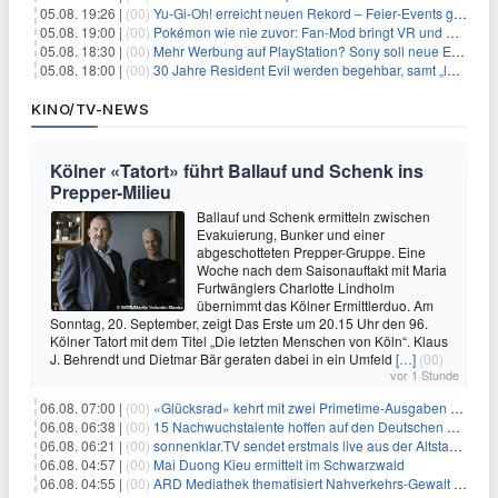
05.08. 19:26 |
(00)
Yu‑Gi‑Oh! erreicht neuen Rekord – Feier‑Events gestartet
05.08. 19:00 |
(00)
Pokémon wie nie zuvor: Fan-Mod bringt VR und Ego-Perspektive nach Kanto
05.08. 18:30 |
(00)
Mehr Werbung auf PlayStation? Sony soll neue Einnahmequellen prüfen
05.08. 18:00 |
(00)
30 Jahre Resident Evil werden begehbar, samt „lebensgroßem Leon“
KINO/TV-NEWS
Kölner «Tatort» führt Ballauf und Schenk ins
Prepper-Milieu
Ballauf und Schenk ermitteln zwischen
Evakuierung, Bunker und einer
abgeschotteten Prepper-Gruppe. Eine
Woche nach dem Saisonauftakt mit Maria
Furtwänglers Charlotte Lindholm
übernimmt das Kölner Ermittlerduo. Am
Sonntag, 20. September, zeigt Das Erste um 20.15 Uhr den 96.
Kölner Tatort mit dem Titel „Die letzten Menschen von Köln“. Klaus
J. Behrendt und Dietmar Bär geraten dabei in ein Umfeld
[…]
(00)
vor 1 Stunde
06.08. 07:00 |
(00)
«Glücksrad» kehrt mit zwei Primetime-Ausgaben zurück
06.08. 06:38 |
(00)
15 Nachwuchstalente hoffen auf den Deutschen Radiopreis
06.08. 06:21 |
(00)
sonnenklar.TV sendet erstmals live aus der Altstadt von Side
06.08. 04:57 |
(00)
Mai Duong Kieu ermittelt im Schwarzwald
06.08. 04:55 |
(00)
ARD Mediathek thematisiert Nahverkehrs-Gewalt und Soldatinnen