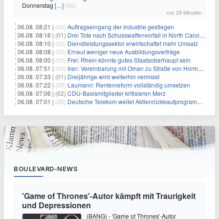
Donnerstag
[…]
(00)
vor 29 Minuten
06.08. 08:21 |
(00)
Auftragseingang der Industrie gestiegen
06.08. 08:16 |
(01)
Drei Tote nach Schusswaffenvorfall in North Carolina
06.08. 08:10 |
(00)
Dienstleistungssektor erwirtschaftet mehr Umsatz
06.08. 08:08 |
(00)
Erneut weniger neue Ausbildungsverträge
06.08. 08:00 |
(00)
Frei: Rhein könnte gutes Staatsoberhaupt sein
06.08. 07:51 |
(00)
Iran: Vereinbarung mit Oman zu Straße von Hormus fast fertig
06.08. 07:33 |
(01)
Dreijährige wird weiterhin vermisst
06.08. 07:22 |
(00)
Laumann: Rentenreform vollständig umsetzen
06.08. 07:06 |
(02)
CDU-Basismitglieder kritisieren Merz
06.08. 07:01 |
(00)
Deutsche Telekom weitet Aktienrückkaufprogramm aus
BOULEVARD-NEWS
'Game of Thrones'-Autor kämpft mit Traurigkeit
und Depressionen
(BANG) - 'Game of Thrones'-Autor