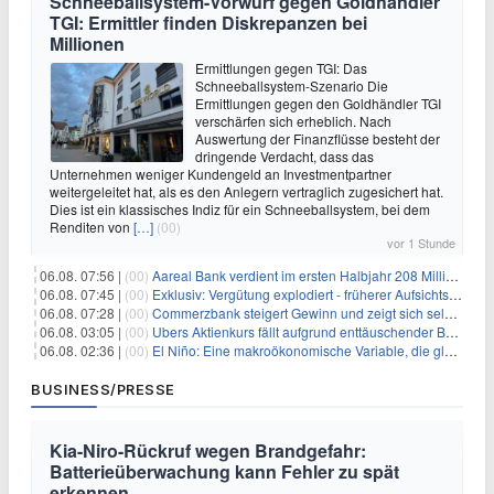
Schneeballsystem-Vorwurf gegen Goldhändler
TGI: Ermittler finden Diskrepanzen bei
Millionen
Ermittlungen gegen TGI: Das
Schneeballsystem-Szenario Die
Ermittlungen gegen den Goldhändler TGI
verschärfen sich erheblich. Nach
Auswertung der Finanzflüsse besteht der
dringende Verdacht, dass das
Unternehmen weniger Kundengeld an Investmentpartner
weitergeleitet hat, als es den Anlegern vertraglich zugesichert hat.
Dies ist ein klassisches Indiz für ein Schneeballsystem, bei dem
Renditen von
[…]
(00)
vor 1 Stunde
06.08. 07:56 |
(00)
Aareal Bank verdient im ersten Halbjahr 208 Millionen Euro
06.08. 07:45 |
(00)
Exklusiv: Vergütung explodiert - früherer Aufsichtsratschef gibt aus Protest Ehrentitel ab
06.08. 07:28 |
(00)
Commerzbank steigert Gewinn und zeigt sich selbstbewusst gegenüber Unicredit
06.08. 03:05 |
(00)
Ubers Aktienkurs fällt aufgrund enttäuschender Buchungsprognose
06.08. 02:36 |
(00)
El Niño: Eine makroökonomische Variable, die globale Wirtschaftslandschaften umgestaltet
BUSINESS/PRESSE
Kia-Niro-Rückruf wegen Brandgefahr:
Batterieüberwachung kann Fehler zu spät
erkennen