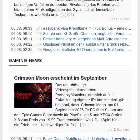
bei einigen Vorfällen der beiden Rivalen lag das Problem auch
hier in einer Fehlkonfiguration des Systems bei demselben
Testpartner, wie Meta unter
[…]
(01)
vor 1 Stunde
06.08. 08:39 |
(01)
easybank Visa Kreditkarte mit 75€ Bonus – eine der besten Kreditkarten
06.08. 06:10 |
(00)
Schule und KI: Große Chancen, ungleiche Voraussetzungen
06.08. 05:11 |
(00)
Besser behalten: Aufgegebene Mail-Adressen bergen Gefahren
06.08. 04:22 |
(00)
Glasfaser: Nicht an der Haustür unter Druck setzen lassen
06.08. 02:35 |
(00)
Google zentralisiert KI-Operationen in Kalifornien, um Rivale Anthropic und OpenAI zu überholen
GAMING-NEWS
Crimson Moon erscheint im September
Das unabhängige
Videospielunternehmen
ProbablyMonsters, das sich auf die
Entwicklung eigener IPs konzentriert, gibt
bekannt, dass Crimson Moon am 01.
September 2026 für PC über Steam und
den Epic Games Store sowie für PlayStation 5 und XBOX Series
X|S zum Preis von 19,99 Euro erscheinen wird. Das Spiel bietet
ein Erlebnis mit hochwertiger Grafik
[…]
(00)
vor 2 Stunden
06.08. 06:11 |
(00)
Black Desert Mobile optimiert Inhalte und erweitert Treasure Access