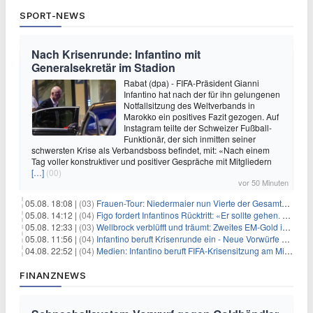
SPORT-NEWS
Nach Krisenrunde: Infantino mit
Generalsekretär im Stadion
Rabat (dpa) - FIFA-Präsident Gianni
Infantino hat nach der für ihn gelungenen
Notfallsitzung des Weltverbands in
Marokko ein positives Fazit gezogen. Auf
Instagram teilte der Schweizer Fußball-
Funktionär, der sich inmitten seiner
schwersten Krise als Verbandsboss befindet, mit: «Nach einem
Tag voller konstruktiver und positiver Gespräche mit Mitgliedern
[…]
(00)
vor 50 Minuten
05.08. 18:08 |
(03)
Frauen-Tour: Niedermaier nun Vierte der Gesamtwertung
05.08. 14:12 |
(04)
Figo fordert Infantinos Rücktritt: «Er sollte gehen. Jetzt»
05.08. 12:33 |
(03)
Wellbrock verblüfft und träumt: Zweites EM-Gold in Paris
05.08. 11:56 |
(04)
Infantino beruft Krisenrunde ein - Neue Vorwürfe gegen FIFA
04.08. 22:52 |
(04)
Medien: Infantino beruft FIFA-Krisensitzung am Mittwoch ein
FINANZNEWS