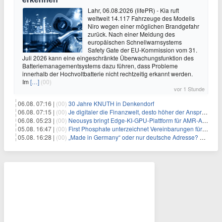
Lahr, 06.08.2026 (lifePR) - Kia ruft
weltweit 14.117 Fahrzeuge des Modells
Niro wegen einer möglichen Brandgefahr
zurück. Nach einer Meldung des
europäischen Schnellwarnsystems
Safety Gate der EU-Kommission vom 31.
Juli 2026 kann eine eingeschränkte Überwachungsfunktion des
Batteriemanagementsystems dazu führen, dass Probleme
innerhalb der Hochvoltbatterie nicht rechtzeitig erkannt werden.
Im
[…]
(00)
vor 1 Stunde
06.08. 07:16 |
(00)
30 Jahre KNUTH in Denkendorf
06.08. 07:15 |
(00)
Je digitaler die Finanzwelt, desto höher der Anspruch an gute Beratung
06.08. 05:23 |
(00)
Neousys bringt Edge-KI-GPU-Plattform für AMR-Anwendungen mit Unterstützung für vier GMSL2-Fahrzeugkameras auf den Markt
05.08. 16:47 |
(00)
First Phosphate unterzeichnet Vereinbarungen für nicht zu refundierende Zuwendungen in Höhe von 4,84 Mio. $ von der kanadischen Regierung für Straßeninfrastruktur und Stromübertragungsleitungen
05.08. 16:28 |
(00)
„Made in Germany“ oder nur deutsche Adresse? So erkennen Sie, wo Ihre Leiterplatten wirklich gefertigt werden