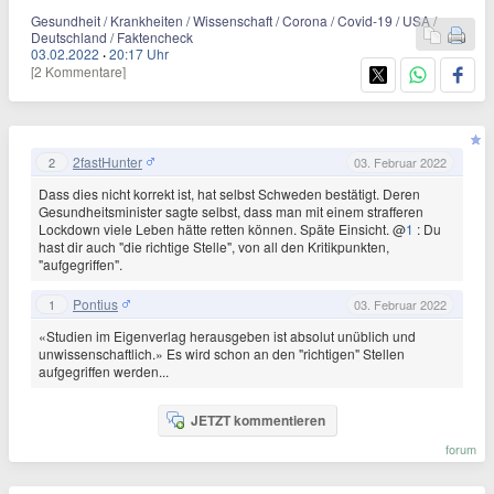
Gesundheit / Krankheiten / Wissenschaft / Corona / Covid-19 / USA /
Deutschland / Faktencheck
03.02.2022
·
20:17 Uhr
[2 Kommentare]
2fastHunter
2
03. Februar 2022
Dass dies nicht korrekt ist, hat selbst Schweden bestätigt. Deren
Gesundheitsminister sagte selbst, dass man mit einem strafferen
Lockdown viele Leben hätte retten können. Späte Einsicht. @
1
: Du
hast dir auch "die richtige Stelle", von all den Kritikpunkten,
"aufgegriffen".
Pontius
1
03. Februar 2022
«Studien im Eigenverlag herausgeben ist absolut unüblich und
unwissenschaftlich.» Es wird schon an den "richtigen" Stellen
aufgegriffen werden...
JETZT kommentieren
forum