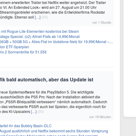
 einem erweiterten Trailer bei Netflix weiter angeheizt. Der Trailer
to VI: An Extended Look» wird am 27. August um 21.00 Uhr
treaminganbieter erscheinen, wie die Entwicklerfirma Rockstar
ündigte. Ebenso soll
[…]
(00)
vor 1 Stunde
 mit Rogue-Lite-Elementen kostenlos bei Steam
stags-Special: (o2) Allnet-Flats ab 14,99€/Monat
 50GB 5G + Alles-Flat im Vodafone-Netz für 19,99€/Monat – eff. 0,20€/Monat
rion ETF-Sparplan
ix 2 Sonnenbrille für 51,55€
fik bald automatisch, aber das Update ist
 neue Systemsoftware für die PlayStation 5. Die wichtigste
 ausschließlich die PS5 Pro: Nach der Installation aktiviert die
on „PSSR-Bildqualität verbessern“ nämlich automatisch. Dadurch
o das verbesserte PSSR auch bei Spielen, die eigentlich noch für
on des KI-Upscalers
[…]
(00)
vor 19 Minuten
artet ihr das Bubbly Basin-DLC
 August ausführlich und Netflix bekommt sechs Stunden Vorsprung
olt GameCube: Meilenstein schon nach kurzer Zeit erreicht