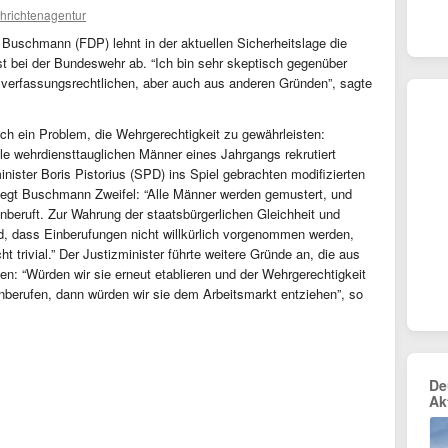
hrichtenagentur
o Buschmann (FDP) lehnt in der aktuellen Sicherheitslage die
t bei der Bundeswehr ab. “Ich bin sehr skeptisch gegenüber
s verfassungsrechtlichen, aber auch aus anderen Gründen”, sagte
ich ein Problem, die Wehrgerechtigkeit zu gewährleisten:
le wehrdiensttauglichen Männer eines Jahrgangs rekrutiert
nister Boris Pistorius (SPD) ins Spiel gebrachten modifizierten
egt Buschmann Zweifel: “Alle Männer werden gemustert, und
beruft. Zur Wahrung der staatsbürgerlichen Gleichheit und
d, dass Einberufungen nicht willkürlich vorgenommen werden,
ht trivial.” Der Justizminister führte weitere Gründe an, die aus
en: “Würden wir sie erneut etablieren und der Wehrgerechtigkeit
berufen, dann würden wir sie dem Arbeitsmarkt entziehen”, so
De
Ak