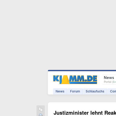
News
Portal (
3.
News
Forum
Schlaufuchs
Com
Justizminister lehnt Reak