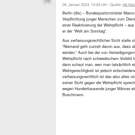
06. Januar 2024, 10:26 Uhr
·
Quelle:
dts Nac
Berlin (dts) – Bundesjustizminister Marc
Verpflichtung junger Menschen zum Diens
einer Reaktivierung der Wehrpflicht – au
er der “Welt am Sonntag”.
Aus verfassungsrechtlicher Sicht stelle s
“Niemand geht zurzeit davon aus, dass al
würden.” Auch bei der von Verteidigungsmi
Wehrpflicht nach schwedischem Vorbild h
dann schaut man, wen man tatsächlich ein
Wehrgerechtigkeit ist jedoch entscheiden
verfassungsrechtlich ist das also alles nic
seiner Sicht gegen die Wehrpflicht sprech
wegen Hunderttausende junger Männer ein
Buschmann.