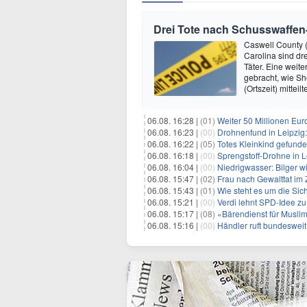
Drei Tote nach Schusswaffen-V
Caswell County (
Carolina sind dr
Täter. Eine weit
gebracht, wie Sh
(Ortszeit) mitteil
06.08. 16:28 |
(01)
Weiter 50 Millionen Eur
06.08. 16:23 |
(00)
Drohnenfund in Leipzig
06.08. 16:22 |
(05)
Totes Kleinkind gefund
06.08. 16:18 |
(00)
Sprengstoff-Drohne in L
06.08. 16:04 |
(00)
Niedrigwasser: Bilger w
06.08. 15:47 |
(02)
Frau nach Gewalttat im
06.08. 15:43 |
(01)
Wie steht es um die Sic
06.08. 15:21 |
(00)
Verdi lehnt SPD-Idee zu
06.08. 15:17 |
(08)
«Bärendienst für Musli
06.08. 15:16 |
(00)
Händler ruft bundesweit