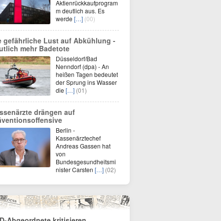
Aktienrückkaufprogram
m deutlich aus. Es
werde
[…]
(00)
e gefährliche Lust auf Abkühlung -
utlich mehr Badetote
Düsseldorf/Bad
Nenndorf (dpa) - An
heißen Tagen bedeutet
der Sprung ins Wasser
die
[…]
(01)
ssenärzte drängen auf
äventionsoffensive
Berlin -
Kassenärztechef
Andreas Gassen hat
von
Bundesgesundheitsmi
nister Carsten
[…]
(02)
D-Abgeordnete kritisieren