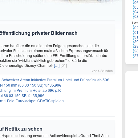
0
0
0
0
Let
0
öffentlichung privater Bilder nach
0
3
3
horne hat über die emotionalen Folgen gesprochen, die die
2
 privater Fotos nach einem mutmaßlichen Erpressungsversuch für
2
l ihre Entscheidung später eine FBI-Ermittlung unterstützte, habe
2
eaktion sie "wirklich, wirklich gebrochen", erklärte die
 Die ehemalige Disney-Channel-
[…]
(01)
vor 4 Stunden
n Schweizer Arena inklusive Premium Hotel und Frühstück ab 59€ p.P.
l 150 mm (86 03 150 SB) für 35,99€
chtung im Premium Hotel ab 69€ p.P.
l 86 03 150 SB für 35,99€
: 1 Feld EuroJackpot GRATIS spielen
uf Netflix zu sehen
er Hype um das lang erwartete Actionvideospiel «Grand Theft Auto