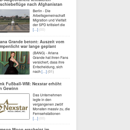
schiebeflüge nach Afghanistan
Berlin - Die
Arbeitsgemeinschaft
Migration und Vielfalt
der SPD kritisiert die
[…]
(00)
iana Grande betont: Auszeit vom
mpenlicht war lange geplant
(BANG) - Ariana
Grande hat ihren Fans
versichert, dass ihre
Entscheidung, sich
nach
[…]
(01)
nk Fußball-WM: Nexstar erhöht
n Gewinn
Das Unternehmen
legte in den
vergangenen zwölf
Monaten massiv zu, die
Fernsehstationen
[…]
(00)
imson Moon erscheint im