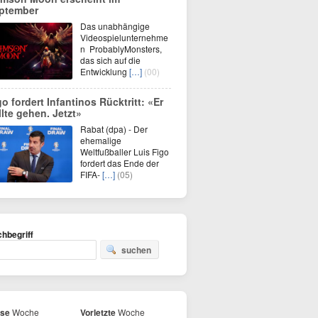
ptember
Das unabhängige
Videospielunternehme
n ProbablyMonsters,
das sich auf die
Entwicklung
[…]
(00)
go fordert Infantinos Rücktritt: «Er
llte gehen. Jetzt»
Rabat (dpa) - Der
ehemalige
Weltfußballer Luis Figo
fordert das Ende der
FIFA-
[…]
(05)
hbegriff
suchen
ese
Woche
Vorletzte
Woche