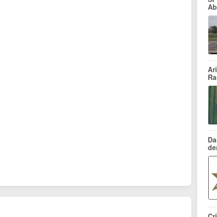
Ab
Ar
Ra
Da
de
Cr