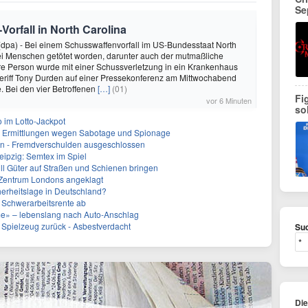
Se
orfall in North Carolina
dpa) - Bei einem Schusswaffenvorfall im US-Bundesstaat North
ei Menschen getötet worden, darunter auch der mutmaßliche
ere Person wurde mit einer Schussverletzung in ein Krankenhaus
eriff Tony Durden auf einer Pressekonferenz am Mittwochabend
te. Bei den vier Betroffenen
[…]
(01)
Fi
vor 6 Minuten
so
o im Lotto-Jackpot
: Ermittlungen wegen Sabotage und Spionage
en - Fremdverschulden ausgeschlossen
eipzig: Semtex im Spiel
ill Güter auf Straßen und Schienen bringen
 Zentrum Londons angeklagt
herheitslage in Deutschland?
 Schwerarbeitsrente ab
me» – lebenslang nach Auto-Anschlag
 Spielzeug zurück - Asbestverdacht
Suc
Di