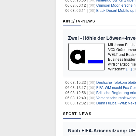
06.08. 06:12 |
(00)
Crimson Moon erschein
06.08. 06:11 |
(00)
Black Desert Mobile opt
KINO/TV-NEWS
Zwei «Höhle der Löwen»-Inve
Mit Janna Enstha
VOX-Gründershow
WELT und Busine
Business Insider
wirtschaftspolit
Wirtschaft“
[…]
(0
06.08. 15:22 |
(00)
Deutsche Telekom blei
06.08. 13:17 |
(00)
FIFA-WM macht Fox Corp
06.08. 12:56 |
(00)
Britische Regierung er
06.08. 12:40 |
(00)
Versant schrumpft weite
06.08. 12:32 |
(00)
Dank Fußball-WM: Nexs
SPORT-NEWS
Nach FIFA-Krisensitzung: UEF