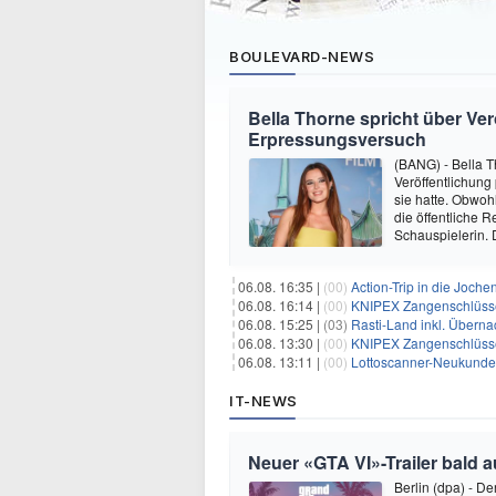
BOULEVARD-NEWS
Bella Thorne spricht über Ver
Erpressungsversuch
(BANG) - Bella T
Veröffentlichung
sie hatte. Obwoh
die öffentliche R
Schauspielerin.
06.08. 16:35 |
(00)
Action-Trip in die Joche
06.08. 16:14 |
(00)
KNIPEX Zangenschlüsse
06.08. 15:25 |
(03)
Rasti-Land inkl. Überna
06.08. 13:30 |
(00)
KNIPEX Zangenschlüsse
06.08. 13:11 |
(00)
Lottoscanner-Neukunden
IT-NEWS
Neuer «GTA VI»-Trailer bald a
Berlin (dpa) - D