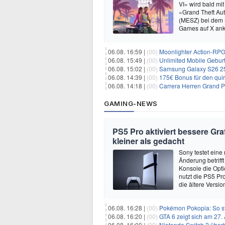
VI» wird bald mit
«Grand Theft Au
(MESZ) bei dem S
Games auf X ank
06.08. 16:59 |
(00)
Moonlighter Action-RPG
06.08. 15:49 |
(00)
Unlimited Mobile Geburt
06.08. 15:02 |
(00)
Samsung Galaxy S26 256GB +
06.08. 14:39 |
(00)
175€ Bonus für den qui
06.08. 14:18 |
(00)
Carrera Herren Grand Pr
GAMING-NEWS
PS5 Pro aktiviert bessere Gra
kleiner als gedacht
Sony testet eine
Änderung betrifft
Konsole die Opti
nutzt die PS5 Pr
die ältere Versi
06.08. 16:28 |
(00)
Pokémon Pokopia: So st
06.08. 16:20 |
(00)
GTA 6 zeigt sich am 27.
06.08. 16:00 |
(00)
Nintendo Switch 2 überh