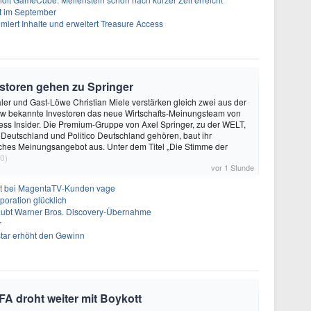
t im September
imiert Inhalte und erweitert Treasure Access
storen gehen zu Springer
ler und Gast-Löwe Christian Miele verstärken gleich zwei aus der
 bekannte Investoren das neue Wirtschafts-Meinungsteam von
ss Insider. Die Premium-Gruppe von Axel Springer, zu der WELT,
 Deutschland und Politico Deutschland gehören, baut ihr
isches Meinungsangebot aus. Unter dem Titel „Die Stimme der
0)
vor 1 Stunde
bt bei MagentaTV-Kunden vage
oration glücklich
laubt Warner Bros. Discovery-Übernahme
r
tar erhöht den Gewinn
A droht weiter mit Boykott