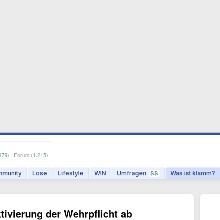
479
) · Forum (
1.215
)
munity
Lose
Lifestyle
WIN
Umfragen
Was ist klamm?
$$
tivierung der Wehrpflicht ab