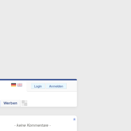
Login
Anmelden
Werben
- keine Kommentare -