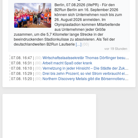
Berlin, 07.08.2026 (lifePR) - Für den
B2Run Berlin am 16. September 2026
können sich Unternehmen noch bis zum
26. August 2026 anmelden. Im
Olympiastadion kommen Mitarbeitende
aus Unternehmen jeder Größe
zusammen, um die 5,7 Kilometer lange Strecke in der
beeindruckenden Stadionkulisse zu absolvieren. Als Teil der
deutschlandweiten B2Run Laufserie
[…]
(00)
vor 19 Stunden
07.08. 16:47 |
(00)
Wirtschaftsstaatssekretär Thomas Dörflinger besucht Handwerksbetrieb im Kammerbezirk Freiburg
07.08. 16:31 |
(00)
Arbeit macht Spaß oder krank
07.08. 16:10 |
(00)
Vernetzung in jeder Hinsicht – Die Städte der Zukunft sind grün-blau
07.08. 15:29 |
(00)
Drei bis zehn Prozent, so viel Strom verbraucht ein Aufzug im Gebäude
07.08. 15:20 |
(00)
Northern Discovery Metals gibt die Börsennotierung an der Frankfurter Wertpapierbörse bekannt