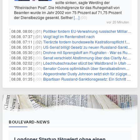
sollte sinken, sagte Werding der
"Rheinischen Post". Die Höchstgrenze für das Ruhegehalt von
Beamten wurde im Jahr 2002 von 75 Prozent auf 71,75 Prozent
der Dienstbezüge gesenkt. Seither
[…]
(00)
vor 20 Minuten
08.08. 08:00 |
(01)
Politiker fordern EU-Verwahrung russischer Milliarden
08.08. 07:37 |
(01)
Voigt legt im Rentenstreit nach
08.08. 07:11 |
(02)
Tierärzte fordern bundesweite Kastrationspflicht für Katzen
08.08. 05:51 |
(01)
US-Senat billigt Gesetz zu neuen Russland-Sanktionen
08.08. 05:30 |
(01)
Drohne mit Sprengstoff am Flughafen - War es Russland?
08.08. 02:35 |
(00)
Senat verschiebt Abstimmung über das Clarity Act: Auswirkungen auf Unternehmen und das Vertrauen der Investoren
08.08. 02:02 |
(01)
Löschhubschrauber stürzt bei Waldbrand in Utah ab
08.08. 01:35 |
(00)
Senator Coons optimistisch über Senatsabstimmungen angesichts von Finanzierungsbedenken
08.08. 01:35 |
(00)
Abgeordneter Dusty Johnson setzt sich für zügige Regierungsfinanzierung angesichts von Shutdown-Risiken ein
08.08. 01:35 |
(00)
Bipartisan Russland-Sanktionsgesetz: Ein Schritt in Richtung Energieunabhängigkeit
BOULEVARD-NEWS
Londoner Startup tätowiert ohne einen