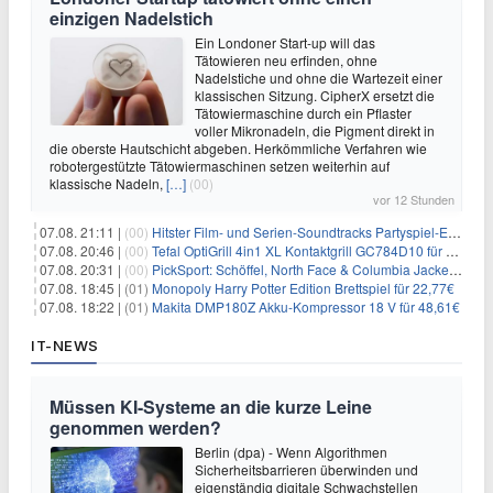
einzigen Nadelstich
Ein Londoner Start-up will das
Tätowieren neu erfinden, ohne
Nadelstiche und ohne die Wartezeit einer
klassischen Sitzung. CipherX ersetzt die
Tätowiermaschine durch ein Pflaster
voller Mikronadeln, die Pigment direkt in
die oberste Hautschicht abgeben. Herkömmliche Verfahren wie
robotergestützte Tätowiermaschinen setzen weiterhin auf
klassische Nadeln,
[…]
(00)
vor 12 Stunden
07.08. 21:11 |
(00)
Hitster Film- und Serien-Soundtracks Partyspiel-Erweiterung für 6,99€
07.08. 20:46 |
(00)
Tefal OptiGrill 4in1 XL Kontaktgrill GC784D10 für 239,99€
07.08. 20:31 |
(00)
PickSport: Schöffel, North Face & Columbia Jacken ab 39,60€
07.08. 18:45 |
(01)
Monopoly Harry Potter Edition Brettspiel für 22,77€
07.08. 18:22 |
(01)
Makita DMP180Z Akku-Kompressor 18 V für 48,61€
IT-NEWS
Müssen KI-Systeme an die kurze Leine
genommen werden?
Berlin (dpa) - Wenn Algorithmen
Sicherheitsbarrieren überwinden und
eigenständig digitale Schwachstellen