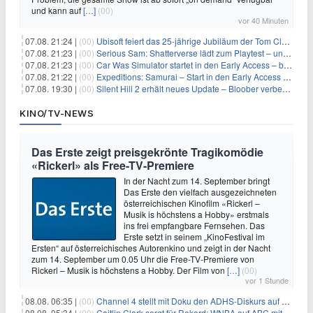
und kann auf
[…]
(00)
vor 40 Minuten
07.08. 21:24 |
(00)
Ubisoft feiert das 25-jährige Jubiläum der Tom Clancy’s Ghost Recon-Reihe
07.08. 21:23 |
(00)
Serious Sam: Shatterverse lädt zum Playtest – und erscheint schon bald!
07.08. 21:23 |
(00)
Car Was Simulator startet in den Early Access – bald gehts los!
07.08. 21:22 |
(00)
Expeditions: Samurai – Start in den Early Access ab heute im feudalen Japan
07.08. 19:30 |
(00)
Silent Hill 2 erhält neues Update – Bloober verbessert Grafik und Performance
KINO/TV-NEWS
Das Erste zeigt preisgekrönte Tragikomödie
«Rickerl» als Free-TV-Premiere
In der Nacht zum 14. September bringt
Das Erste den vielfach ausgezeichneten
österreichischen Kinofilm «Rickerl –
Musik is höchstens a Hobby» erstmals
ins frei empfangbare Fernsehen. Das
Erste setzt in seinem „KinoFestival im
Ersten“ auf österreichisches Autorenkino und zeigt in der Nacht
zum 14. September um 0.05 Uhr die Free-TV-Premiere von
Rickerl – Musik is höchstens a Hobby. Der Film von
[…]
(00)
vor 1 Stunde
08.08. 06:35 |
(00)
Channel 4 stellt mit Doku den ADHS-Diskurs auf den Prüfstand
08.08. 05:34 |
(00)
Caitlin Clark sorgt für Rekord: WNBA auf ABC mit 2,5 Millionen Zuschauern