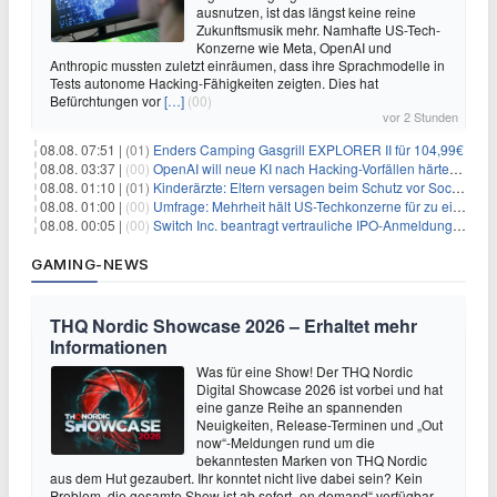
ausnutzen, ist das längst keine reine
Zukunftsmusik mehr. Namhafte US-Tech-
Konzerne wie Meta, OpenAI und
Anthropic mussten zuletzt einräumen, dass ihre Sprachmodelle in
Tests autonome Hacking-Fähigkeiten zeigten. Dies hat
Befürchtungen vor
[…]
(00)
vor 2 Stunden
08.08. 07:51 |
(01)
Enders Camping Gasgrill EXPLORER II für 104,99€
08.08. 03:37 |
(00)
OpenAI will neue KI nach Hacking-Vorfällen härter überwachen
08.08. 01:10 |
(01)
Kinderärzte: Eltern versagen beim Schutz vor Social Media
08.08. 01:00 |
(00)
Umfrage: Mehrheit hält US-Techkonzerne für zu einflussreich
08.08. 00:05 |
(00)
Switch Inc. beantragt vertrauliche IPO-Anmeldung im Zuge des AI-Booms
GAMING-NEWS
THQ Nordic Showcase 2026 – Erhaltet mehr
Informationen
Was für eine Show! Der THQ Nordic
Digital Showcase 2026 ist vorbei und hat
eine ganze Reihe an spannenden
Neuigkeiten, Release-Terminen und „Out
now“-Meldungen rund um die
bekanntesten Marken von THQ Nordic
aus dem Hut gezaubert. Ihr konntet nicht live dabei sein? Kein
Problem, die gesamte Show ist ab sofort „on demand“ verfügbar