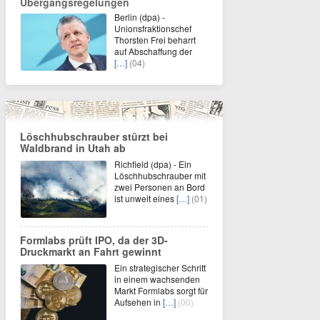
Übergangsregelungen
Berlin (dpa) -
Unionsfraktionschef
Thorsten Frei beharrt
auf Abschaffung der
[…]
(04)
Löschhubschrauber stürzt bei
Waldbrand in Utah ab
Richfield (dpa) - Ein
Löschhubschrauber mit
zwei Personen an Bord
ist unweit eines
[…]
(01)
Formlabs prüft IPO, da der 3D-
Druckmarkt an Fahrt gewinnt
Ein strategischer Schritt
in einem wachsenden
Markt Formlabs sorgt für
Aufsehen in
[…]
(00)