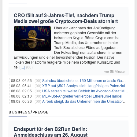
CRO fällt auf 3-Jahres-Tief, nachdem Trump
Media zwei große Crypto.com-Deals storniert
Über ein Jahr nach der Ankündigung
mehrerer geplanter Geschäfte mit der
bekannten Krypto-Börse Crypto.com hat
Trump Media, das Unternehmen hinter
Truth Social, diese Pläne aufgegeben.
Der Fokus liegt nun auf anderen internen
Entwicklungen und einer bevorstehenden Fusion. Der native
Token der Plattform reagierte mit einem sofortigen Kurssturz und
fiel
[…]
(00)
vor 58 Minuten
08.08. 06:56 |
(00)
Spindex überschreitet 150 Millionen erfasste Gaming-Ereignisse in Echtzeit-Datenpipeline
08.08. 05:41 |
(00)
XRP auf $50? Analyst sieht langfristiges Potenzial
08.08. 02:35 |
(00)
USA setzen teilweise Betrieb im Avocado-Staat Michoacán in Mexiko wieder in Gang
08.08. 02:10 |
(00)
MEV-Bot-Angreifer verliert bei Ethereum-Handel
08.08. 00:36 |
(00)
Airbnb steigt, da das Unternehmen die Umsatzprognose anhebt und starkes Wachstum signalisiert
BUSINESS/PRESSE
Endspurt für den B2Run Berlin:
Anmeldeschluss am 26. August