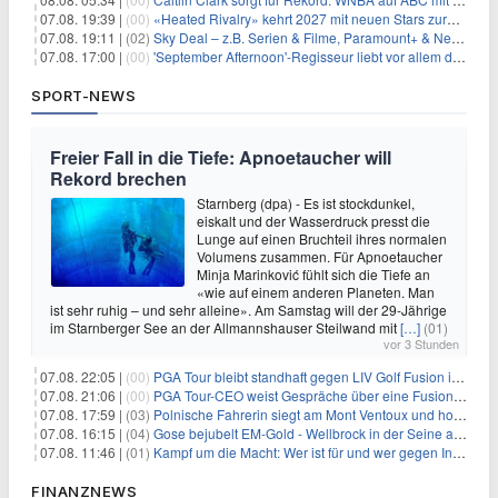
07.08. 19:39 |
(00)
«Heated Rivalry» kehrt 2027 mit neuen Stars zurück
07.08. 19:11 |
(02)
Sky Deal – z.B. Serien & Filme, Paramount+ & Netflix für 19,99€/Monat
07.08. 17:00 |
(00)
'September Afternoon'-Regisseur liebt vor allem die 'Banalität' in seinen Filmen
SPORT-NEWS
Freier Fall in die Tiefe: Apnoetaucher will
Rekord brechen
Starnberg (dpa) - Es ist stockdunkel,
eiskalt und der Wasserdruck presst die
Lunge auf einen Bruchteil ihres normalen
Volumens zusammen. Für Apnoetaucher
Minja Marinković fühlt sich die Tiefe an
«wie auf einem anderen Planeten. Man
ist sehr ruhig – und sehr alleine». Am Samstag will der 29-Jährige
im Starnberger See an der Allmannshauser Steilwand mit
[…]
(01)
vor 3 Stunden
07.08. 22:05 |
(00)
PGA Tour bleibt standhaft gegen LIV Golf Fusion in einem sich wandelnden Sportumfeld
07.08. 21:06 |
(00)
PGA Tour-CEO weist Gespräche über eine Fusion mit LIV Golf zurück und bekräftigt die Wettbewerbslandschaft
07.08. 17:59 |
(03)
Polnische Fahrerin siegt am Mont Ventoux und holt Tour-Gelb
07.08. 16:15 |
(04)
Gose bejubelt EM-Gold - Wellbrock in der Seine ausgebremst
07.08. 11:46 |
(01)
Kampf um die Macht: Wer ist für und wer gegen Infantino?
FINANZNEWS