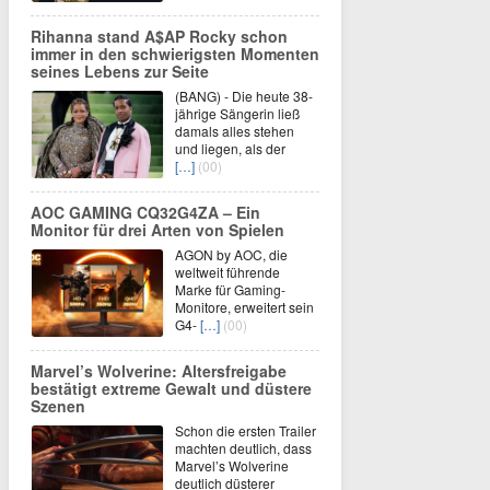
Rihanna stand A$AP Rocky schon
immer in den schwierigsten Momenten
seines Lebens zur Seite
(BANG) - Die heute 38-
jährige Sängerin ließ
damals alles stehen
und liegen, als der
[…]
(00)
AOC GAMING CQ32G4ZA – Ein
Monitor für drei Arten von Spielen
AGON by AOC, die
weltweit führende
Marke für Gaming-
Monitore, erweitert sein
G4-
[…]
(00)
Marvel’s Wolverine: Altersfreigabe
bestätigt extreme Gewalt und düstere
Szenen
Schon die ersten Trailer
machten deutlich, dass
Marvel’s Wolverine
deutlich düsterer