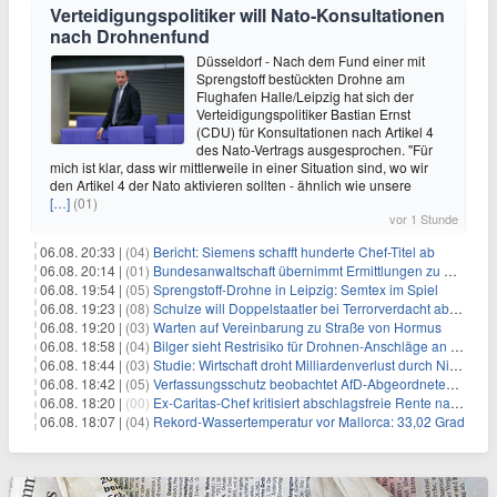
Verteidigungspolitiker will Nato-Konsultationen
nach Drohnenfund
Düsseldorf - Nach dem Fund einer mit
Sprengstoff bestückten Drohne am
Flughafen Halle/Leipzig hat sich der
Verteidigungspolitiker Bastian Ernst
(CDU) für Konsultationen nach Artikel 4
des Nato-Vertrags ausgesprochen. "Für
mich ist klar, dass wir mittlerweile in einer Situation sind, wo wir
den Artikel 4 der Nato aktivieren sollten - ähnlich wie unsere
[…]
(01)
vor 1 Stunde
06.08. 20:33 |
(04)
Bericht: Siemens schafft hunderte Chef-Titel ab
06.08. 20:14 |
(01)
Bundesanwaltschaft übernimmt Ermittlungen zu Drohnenvorfall
06.08. 19:54 |
(05)
Sprengstoff-Drohne in Leipzig: Semtex im Spiel
06.08. 19:23 |
(08)
Schulze will Doppelstaatler bei Terrorverdacht abschieben
06.08. 19:20 |
(03)
Warten auf Vereinbarung zu Straße von Hormus
06.08. 18:58 |
(04)
Bilger sieht Restrisiko für Drohnen-Anschläge an Flughäfen
06.08. 18:44 |
(03)
Studie: Wirtschaft droht Milliardenverlust durch Niedrigwasser
06.08. 18:42 |
(05)
Verfassungsschutz beobachtet AfD-Abgeordneten Nolte
06.08. 18:20 |
(00)
Ex-Caritas-Chef kritisiert abschlagsfreie Rente nach 45 Jahren
06.08. 18:07 |
(04)
Rekord-Wassertemperatur vor Mallorca: 33,02 Grad