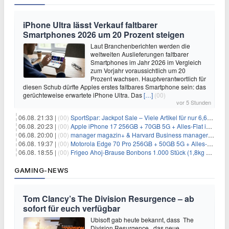
iPhone Ultra lässt Verkauf faltbarer
Smartphones 2026 um 20 Prozent steigen
Laut Branchenberichten werden die
weltweiten Auslieferungen faltbarer
Smartphones im Jahr 2026 im Vergleich
zum Vorjahr voraussichtlich um 20
Prozent wachsen. Hauptverantwortlich für
diesen Schub dürfte Apples erstes faltbares Smartphone sein: das
gerüchteweise erwartete iPhone Ultra. Das
[…]
(00)
vor 5 Stunden
06.08. 21:33 |
(00)
SportSpar: Jackpot Sale – Viele Artikel für nur 6,66€ – nur 48 Stunden
06.08. 20:23 |
(00)
Apple iPhone 17 256GB + 70GB 5G + Alles-Flat im Vodafone-Netz für 34,99€/Monat – eff. 4,65€/Monat
06.08. 20:00 |
(00)
manager magazin+ & Harvard Business manager+ Digital-Kombi-Abo 1 Monat kostenlos
06.08. 19:37 |
(00)
Motorola Edge 70 Pro 256GB + 50GB 5G + Alles-Flat im Vodafone-Netz für 19,99€/Monat – eff. 0,61€/Monat
06.08. 18:55 |
(00)
Frigeo Ahoj-Brause Bonbons 1.000 Stück (1,8kg Eimer) für 6,29€
GAMING-NEWS
Tom Clancy’s The Division Resurgence – ab
sofort für euch verfügbar
Ubisoft gab heute bekannt, dass The
Division Resurgence, das neue