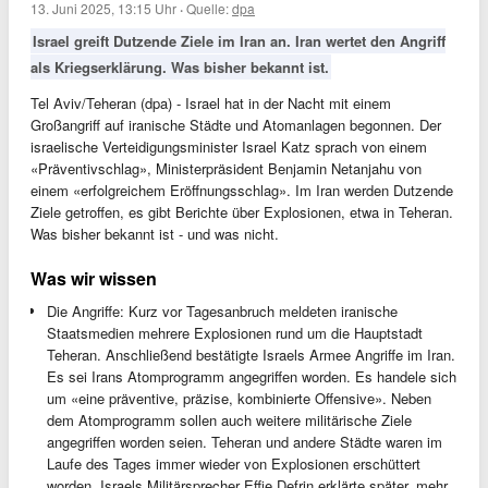
13. Juni 2025, 13:15 Uhr
·
Quelle:
dpa
Israel greift Dutzende Ziele im Iran an. Iran wertet den Angriff
als Kriegserklärung. Was bisher bekannt ist.
Tel Aviv/Teheran (dpa) - Israel hat in der Nacht mit einem
Großangriff auf iranische Städte und Atomanlagen begonnen. Der
israelische Verteidigungsminister Israel Katz sprach von einem
«Präventivschlag», Ministerpräsident Benjamin Netanjahu von
einem «erfolgreichem Eröffnungsschlag». Im Iran werden Dutzende
Ziele getroffen, es gibt Berichte über Explosionen, etwa in Teheran.
Was bisher bekannt ist - und was nicht.
Was wir wissen
Die Angriffe: Kurz vor Tagesanbruch meldeten iranische
Staatsmedien mehrere Explosionen rund um die Hauptstadt
Teheran. Anschließend bestätigte Israels Armee Angriffe im Iran.
Es sei Irans Atomprogramm angegriffen worden. Es handele sich
um «eine präventive, präzise, kombinierte Offensive». Neben
dem Atomprogramm sollen auch weitere militärische Ziele
angegriffen worden seien. Teheran und andere Städte waren im
Laufe des Tages immer wieder von Explosionen erschüttert
worden. Israels Militärsprecher Effie Defrin erklärte später, mehr