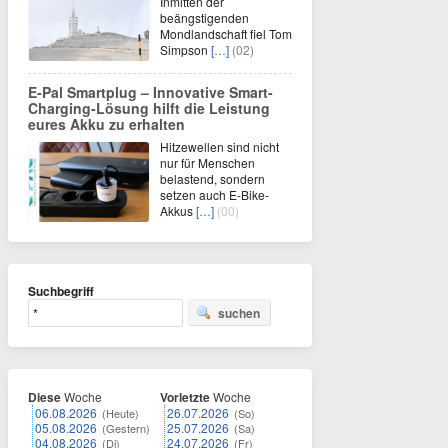
Inmitten der
beängstigenden
Mondlandschaft fiel Tom
Simpson
[…]
(02)
E-Pal Smartplug – Innovative Smart-
Charging-Lösung hilft die Leistung
eures Akku zu erhalten
Hitzewellen sind nicht
nur für Menschen
belastend, sondern
setzen auch E-Bike-
Akkus
[…]
(00)
Suchbegriff
suchen
Diese
Woche
Vorletzte
Woche
06.08.2026
26.07.2026
(Heute)
(So)
05.08.2026
25.07.2026
(Gestern)
(Sa)
04.08.2026
24.07.2026
(Di)
(Fr)