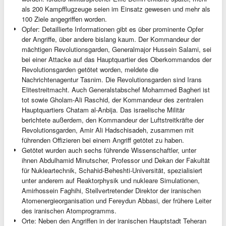
als 200 Kampfflugzeuge seien im Einsatz gewesen und mehr als
100 Ziele angegriffen worden.
Opfer: Detaillierte Informationen gibt es über prominente Opfer
der Angriffe, über andere bislang kaum. Der Kommandeur der
mächtigen Revolutionsgarden, Generalmajor Hussein Salami, sei
bei einer Attacke auf das Hauptquartier des Oberkommandos der
Revolutionsgarden getötet worden, meldete die
Nachrichtenagentur Tasnim. Die Revolutionsgarden sind Irans
Elitestreitmacht. Auch Generalstabschef Mohammed Bagheri ist
tot sowie Gholam-Ali Raschid, der Kommandeur des zentralen
Hauptquartiers Chatam al-Anbija. Das israelische Militär
berichtete außerdem, den Kommandeur der Luftstreitkräfte der
Revolutionsgarden, Amir Ali Hadschisadeh, zusammen mit
führenden Offizieren bei einem Angriff getötet zu haben.
Getötet wurden auch sechs führende Wissenschaftler, unter
ihnen Abdulhamid Minutscher, Professor und Dekan der Fakultät
für Nukleartechnik, Schahid-Beheshti-Universität, spezialisiert
unter anderem auf Reaktorphysik und nukleare Simulationen,
Amirhossein Faghihi, Stellvertretender Direktor der iranischen
Atomenergieorganisation und Fereydun Abbasi, der frühere Leiter
des iranischen Atomprogramms.
Orte: Neben den Angriffen in der iranischen Hauptstadt Teheran