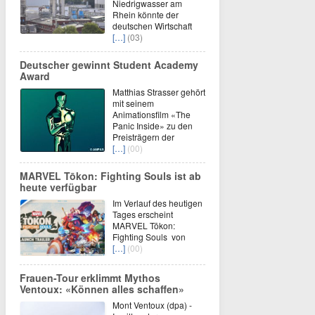
Niedrigwasser am
Rhein könnte der
deutschen Wirtschaft
[…]
(03)
Deutscher gewinnt Student Academy
Award
Matthias Strasser gehört
mit seinem
Animationsfilm «The
Panic Inside» zu den
Preisträgern der
[…]
(00)
MARVEL Tōkon: Fighting Souls ist ab
heute verfügbar
Im Verlauf des heutigen
Tages erscheint
MARVEL Tōkon:
Fighting Souls von
[…]
(00)
Frauen-Tour erklimmt Mythos
Ventoux: «Können alles schaffen»
Mont Ventoux (dpa) -