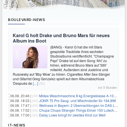
BOULEVARD-NEWS
Karol G holt Drake und Bruno Mars für neues
Album ins Boot
(BANG) - Karol G hat die mit Stars
gespickte Trackliste ihres sechsten
Studioalbums veröffentlicht. "Champagne
Papi" Drake ist auf dem Song 'Ahí' zu
hören, während Bruno Mars auf 'Still'
mitwirkt. Außerdem sind Judeline und
Rusowsky auf 'Bby Wow' zu hören. Cigarettes After Sex-Sänger
und Gitarrist Greg Gonzalez spielt auf dem Albumabschluss
'Después de
[…]
(00)
vor 5 Stunden
06.08. 20:46 |
(00)
Midea Waschmaschine 8 kg Energieklasse A-10% 1400 U/Min für 289,97€
06.08. 18:33 |
(00)
JONR T5 Pro Saug- und Wischroboter für 194,99€
06.08. 17:47 |
(00)
Wellness in Bayern: 2 Übernachtungen im DAS LUDWIG Sports Resort inkl. HP + Wellness ab 174€ p.P.
06.08. 17:02 |
(00)
Chupa Chups Stranger Things Eimer 150 Lutscher für 21,95€
06.08. 17:00 |
(00)
Daisy Lowe bringt ihr zweites Kind zur Welt
IT-NEWS