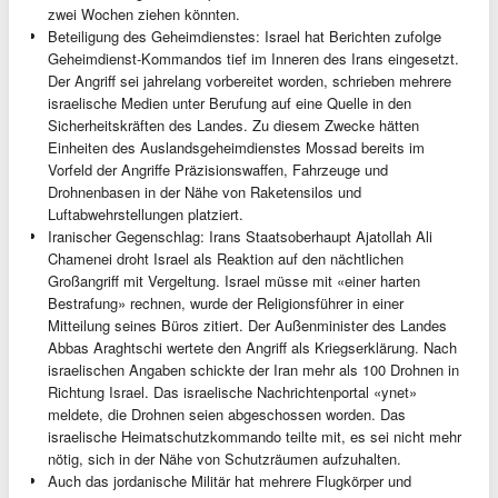
zwei Wochen ziehen könnten.
Beteiligung des Geheimdienstes: Israel hat Berichten zufolge
Geheimdienst-Kommandos tief im Inneren des Irans eingesetzt.
Der Angriff sei jahrelang vorbereitet worden, schrieben mehrere
israelische Medien unter Berufung auf eine Quelle in den
Sicherheitskräften des Landes. Zu diesem Zwecke hätten
Einheiten des Auslandsgeheimdienstes Mossad bereits im
Vorfeld der Angriffe Präzisionswaffen, Fahrzeuge und
Drohnenbasen in der Nähe von Raketensilos und
Luftabwehrstellungen platziert.
Iranischer Gegenschlag: Irans Staatsoberhaupt Ajatollah Ali
Chamenei droht Israel als Reaktion auf den nächtlichen
Großangriff mit Vergeltung. Israel müsse mit «einer harten
Bestrafung» rechnen, wurde der Religionsführer in einer
Mitteilung seines Büros zitiert. Der Außenminister des Landes
Abbas Araghtschi wertete den Angriff als Kriegserklärung. Nach
israelischen Angaben schickte der Iran mehr als 100 Drohnen in
Richtung Israel. Das israelische Nachrichtenportal «ynet»
meldete, die Drohnen seien abgeschossen worden. Das
israelische Heimatschutzkommando teilte mit, es sei nicht mehr
nötig, sich in der Nähe von Schutzräumen aufzuhalten.
Auch das jordanische Militär hat mehrere Flugkörper und