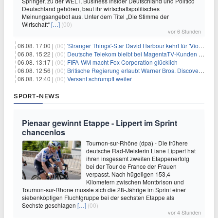
Springer, zu der WELT, Business Insider Deutschland und Politico
Deutschland gehören, baut ihr wirtschaftspolitisches
Meinungsangebot aus. Unter dem Titel „Die Stimme der
Wirtschaft“
[…]
(00)
vor 6 Stunden
06.08. 17:00 |
(00)
'Stranger Things'-Star David Harbour kehrt für 'Violent Night 2' zurück – Kristen Bell stößt zur Besetzung
06.08. 15:22 |
(00)
Deutsche Telekom bleibt bei MagentaTV-Kunden vage
06.08. 13:17 |
(00)
FIFA-WM macht Fox Corporation glücklich
06.08. 12:56 |
(00)
Britische Regierung erlaubt Warner Bros. Discovery-Übernahme
06.08. 12:40 |
(00)
Versant schrumpft weiter
SPORT-NEWS
Pienaar gewinnt Etappe - Lippert im Sprint
chancenlos
Tournon-sur-Rhône (dpa) - Die frühere
deutsche Rad-Meisterin Liane Lippert hat
ihren insgesamt zweiten Etappenerfolg
bei der Tour de France der Frauen
verpasst. Nach hügeligen 153,4
Kilometern zwischen Montbrison und
Tournon-sur-Rhone musste sich die 28-Jährige im Sprint einer
siebenköpfigen Fluchtgruppe bei der sechsten Etappe als
Sechste geschlagen
[…]
(00)
vor 4 Stunden