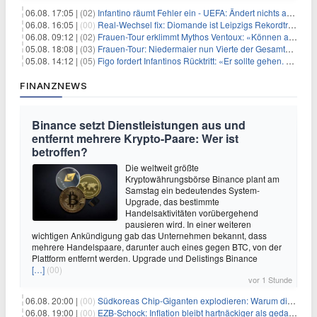
06.08. 17:05 |
(02)
Infantino räumt Fehler ein - UEFA: Ändert nichts an Boykott
06.08. 16:05 |
(00)
Real-Wechsel fix: Diomande ist Leipzigs Rekordtransfer
06.08. 09:12 |
(02)
Frauen-Tour erklimmt Mythos Ventoux: «Können alles schaffen»
05.08. 18:08 |
(03)
Frauen-Tour: Niedermaier nun Vierte der Gesamtwertung
05.08. 14:12 |
(05)
Figo fordert Infantinos Rücktritt: «Er sollte gehen. Jetzt»
FINANZNEWS
Binance setzt Dienstleistungen aus und
entfernt mehrere Krypto-Paare: Wer ist
betroffen?
Die weltweit größte
Kryptowährungsbörse Binance plant am
Samstag ein bedeutendes System-
Upgrade, das bestimmte
Handelsaktivitäten vorübergehend
pausieren wird. In einer weiteren
wichtigen Ankündigung gab das Unternehmen bekannt, dass
mehrere Handelspaare, darunter auch eines gegen BTC, von der
Plattform entfernt werden. Upgrade und Delistings Binance
[…]
(00)
vor 1 Stunde
06.08. 20:00 |
(00)
Südkoreas Chip-Giganten explodieren: Warum dieser Rekord-Tag die KI-Branche erschüttert
06.08. 19:00 |
(00)
EZB-Schock: Inflation bleibt hartnäckiger als gedacht – 2027 wird zum kritischen Test