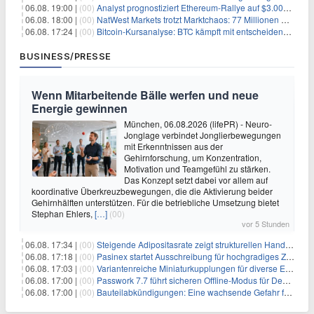
06.08. 19:00 |
(00)
Analyst prognostiziert Ethereum-Rallye auf $3.000 nach entscheidendem On-Chain-Ausbruch
06.08. 18:00 |
(00)
NatWest Markets trotzt Marktchaos: 77 Millionen Pfund Gewinn im ersten Halbjahr
06.08. 17:24 |
(00)
Bitcoin-Kursanalyse: BTC kämpft mit entscheidender $65K-Hürde, während sich ein Liquidationscluster aufbaut
BUSINESS/PRESSE
Wenn Mitarbeitende Bälle werfen und neue
Energie gewinnen
München, 06.08.2026 (lifePR) - Neuro-
Jonglage verbindet Jonglierbewegungen
mit Erkenntnissen aus der
Gehirnforschung, um Konzentration,
Motivation und Teamgefühl zu stärken.
Das Konzept setzt dabei vor allem auf
koordinative Überkreuzbewegungen, die die Aktivierung beider
Gehirnhälften unterstützen. Für die betriebliche Umsetzung bietet
Stephan Ehlers,
[…]
(00)
vor 5 Stunden
06.08. 17:34 |
(00)
Steigende Adipositasrate zeigt strukturellen Handlungsbedarf bei der Ernährung schulpflichtiger Kinder
06.08. 17:18 |
(00)
Pasinex startet Ausschreibung für hochgradiges Zinksulfidkonzentrat mit Germanium- und Silbergehalten und stellt ein Betriebsupdate bereit
06.08. 17:03 |
(00)
Variantenreiche Miniaturkupplungen für diverse Einsatzbereiche
06.08. 17:00 |
(00)
Passwork 7.7 führt sicheren Offline-Modus für Desktop- und Mobile-Apps ein
06.08. 17:00 |
(00)
Bauteilabkündigungen: Eine wachsende Gefahr für industrielle Elektroniksysteme