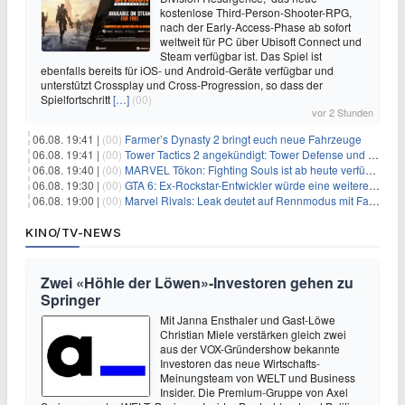
kostenlose Third-Person-Shooter-RPG,
nach der Early-Access-Phase ab sofort
weltweit für PC über Ubisoft Connect und
Steam verfügbar ist. Das Spiel ist
ebenfalls bereits für iOS- und Android-Geräte verfügbar und
unterstützt Crossplay und Cross-Progression, so dass der
Spielfortschritt
[…]
(00)
vor 2 Stunden
06.08. 19:41 |
(00)
Farmer’s Dynasty 2 bringt euch neue Fahrzeuge
06.08. 19:41 |
(00)
Tower Tactics 2 angekündigt: Tower Defense und Deckbuilding Kombo kehrt zurück
06.08. 19:40 |
(00)
MARVEL Tōkon: Fighting Souls ist ab heute verfügbar
06.08. 19:30 |
(00)
GTA 6: Ex-Rockstar-Entwickler würde eine weitere Verschiebung nicht überraschen
06.08. 19:00 |
(00)
Marvel Rivals: Leak deutet auf Rennmodus mit Fahrzeugen hin
KINO/TV-NEWS
Zwei «Höhle der Löwen»-Investoren gehen zu
Springer
Mit Janna Ensthaler und Gast-Löwe
Christian Miele verstärken gleich zwei
aus der VOX-Gründershow bekannte
Investoren das neue Wirtschafts-
Meinungsteam von WELT und Business
Insider. Die Premium-Gruppe von Axel