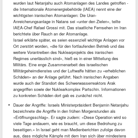
wurden laut Netanjahu auch Atomanlagen des Landes getroffen -
die Internationale Atomenergiebehörde (IAEA) nennt eine der
wichtigsten iranischen Atomanlagen: Die Uran-
Anreicherungsanlage in Natans sei «unter den Zielen», teilte
IAEA-Chef Rafael Grossi mit. Das staatliche Fernsehen im Iran
berichtete über Rauch an der Atomanlage.
Israel erklärte später, es seien essenziell wichtige Anlagen vor
Ort zerstört worden, «die für den fortlaufenden Betrieb und das
weitere Vorantreiben des Nuklearprojekts des iranischen
Regimes unerlässlich sind», hieß es in einer Mitteilung des
Militärs. Eine enge Zusammenarbeit des israelischen
Militärgeheimdienstes und der Luftwaffe hätten zu «erheblichen
Schäden» an der Anlage geführt. Nach iranischen Angaben
wurde auch der Standort des Schwerwasserreaktors Arak
angegriffen sowie der Nuklearkomplex Partschin. Informationen
zu konkreten Schäden dort gab es zunächst nicht.
Dauer der Angriffe: Israels Ministerpräsident Benjamin Netanjahu
bezeichnete die Angriffe in den frühen Morgenstunden als
«Eröffnungsschlag». Er sagte zudem: «Diese Operation wird so
viele Tage andauern, wie es braucht, um diese Bedrohung zu
beseitigen.» In Israel geht man Medienberichten zufolge davon
aus, dass mögliche Kämpfe mit dem Iran sich über mindestens