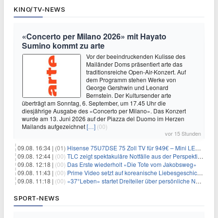
KINO/TV-NEWS
«Concerto per Milano 2026» mit Hayato
Sumino kommt zu arte
Vor der beeindruckenden Kulisse des
Mailänder Doms präsentiert arte das
traditionsreiche Open-Air-Konzert. Auf
dem Programm stehen Werke von
George Gershwin und Leonard
Bernstein. Der Kultursender arte
überträgt am Sonntag, 6. September, um 17.45 Uhr die
diesjährige Ausgabe des «Concerto per Milano». Das Konzert
wurde am 13. Juni 2026 auf der Piazza del Duomo im Herzen
Mailands aufgezeichnet
[…]
(00)
vor 15 Stunden
09.08. 16:34 |
(01)
Hisense 75U7DSE 75 Zoll TV für 949€ – Mini LED, 144Hz, 2026
09.08. 12:44 |
(00)
TLC zeigt spektakuläre Notfälle aus der Perspektive der Patienten
09.08. 12:18 |
(00)
Das Erste wiederholt «Die Tote vom Jakobsweg»
09.08. 11:43 |
(00)
Prime Video setzt auf koreanische Liebesgeschichte
09.08. 11:18 |
(00)
«37°Leben» startet Dreiteiler über persönliche Neuanfänge
SPORT-NEWS