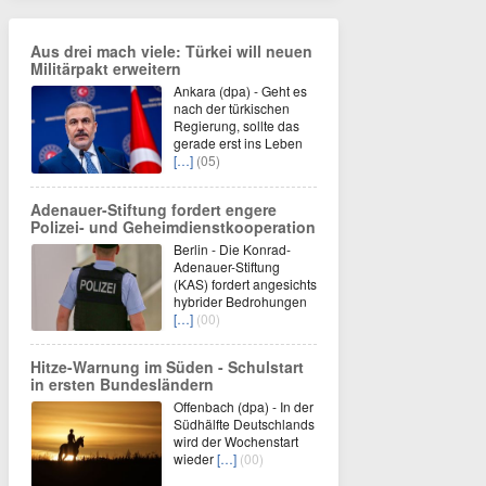
Aus drei mach viele: Türkei will neuen
Militärpakt erweitern
Ankara (dpa) - Geht es
nach der türkischen
Regierung, sollte das
gerade erst ins Leben
[…]
(05)
Adenauer-Stiftung fordert engere
Polizei- und Geheimdienstkooperation
Berlin - Die Konrad-
Adenauer-Stiftung
(KAS) fordert angesichts
hybrider Bedrohungen
[…]
(00)
Hitze-Warnung im Süden - Schulstart
in ersten Bundesländern
Offenbach (dpa) - In der
Südhälfte Deutschlands
wird der Wochenstart
wieder
[…]
(00)