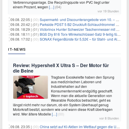
Verbrennungsanlage. Die Recyclingquote von PVC liegt unter
einem Prozent, wegen
[…]
(04)
vor 19 Stunden
09.08. 22:05 |
(00)
Supermarkt- und Discounterangebote vom 10. – 15.08.2026
09.08. 20:42 |
(01)
Parkside PDST 5 B2 Druckluft-Schlauchtrommel mit 10 m Schlauch für 25,94€
09.08. 18:29 |
(01)
Victorinox Hunter Schweizer Taschenmesser mit 12 Funktionen für 43,99€
09.08. 18:11 |
(01)
BGS Diy 816 Torx-Winkelschlüssel-Satz 9-teilig für 6,45€
09.08. 17:02 |
(00)
SONAX FelgenBürste für 5,52€ – für Stahl- und Alufelgen
IT-NEWS
Review: Hypershell X Ultra S – Der Motor für
die Beine
Tragbare Exoskelette haben den Sprung
aus medizinischen Laboren und
Industriehallen auf den
Konsumentenmarkt endgültig geschafft.
Wenn man die aktuelle Generation von
Wearable Robotics betrachtet, geht es
längst nicht mehr nur darum, ob ein System überhaupt genug
Motorkraft besitzt, sondern wie und wann diese Kraft übertragen
wird. Wer ältere Modelle
[…]
(00)
vor 8 Stunden
09.08. 23:35 |
(00)
China setzt auf KI-Aktien im Wettlauf gegen die USA um Chip- und Technologiedominanz