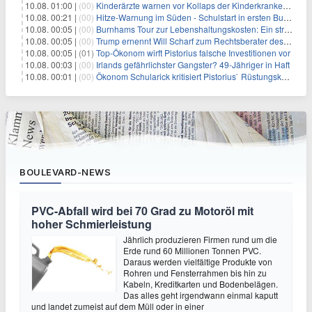
10.08. 01:00 |
(00)
Kinderärzte warnen vor Kollaps der Kinderkrankenpflege
10.08. 00:21 |
(00)
Hitze-Warnung im Süden - Schulstart in ersten Bundesländern
10.08. 00:05 |
(00)
Burnhams Tour zur Lebenshaltungskosten: Ein strategischer Schritt inmitten von Kontroversen
10.08. 00:05 |
(00)
Trump ernennt Will Scharf zum Rechtsberater des Weißen Hauses: Auswirkungen auf Wirtschaft und Governance
10.08. 00:05 |
(01)
Top-Ökonom wirft Pistorius falsche Investitionen vor
10.08. 00:03 |
(00)
Irlands gefährlichster Gangster? 49-Jähriger in Haft
10.08. 00:01 |
(00)
Ökonom Schularick kritisiert Pistorius` Rüstungskurs
BOULEVARD-NEWS
PVC-Abfall wird bei 70 Grad zu Motoröl mit
hoher Schmierleistung
Jährlich produzieren Firmen rund um die
Erde rund 60 Millionen Tonnen PVC.
Daraus werden vielfältige Produkte von
Rohren und Fensterrahmen bis hin zu
Kabeln, Kreditkarten und Bodenbelägen.
Das alles geht irgendwann einmal kaputt
und landet zumeist auf dem Müll oder in einer