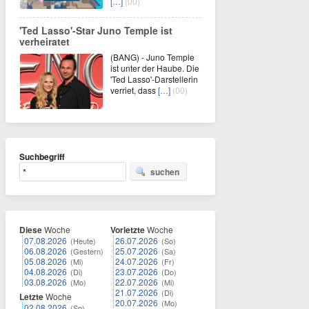
[…]
(00)
'Ted Lasso'-Star Juno Temple ist
verheiratet
(BANG) - Juno Temple
ist unter der Haube. Die
'Ted Lasso'-Darstellerin
verriet, dass
[…]
(00)
Suchbegriff
suchen
Diese
Woche
Vorletzte
Woche
07.08.2026
26.07.2026
(Heute)
(So)
06.08.2026
25.07.2026
(Gestern)
(Sa)
05.08.2026
24.07.2026
(Mi)
(Fr)
04.08.2026
23.07.2026
(Di)
(Do)
03.08.2026
22.07.2026
(Mo)
(Mi)
21.07.2026
(Di)
Letzte
Woche
20.07.2026
(Mo)
02.08.2026
(So)