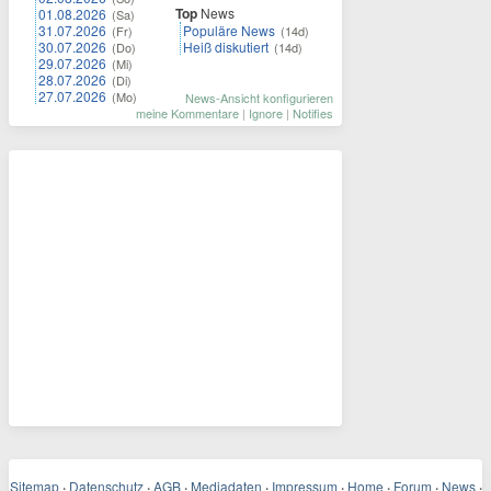
Top
News
01.08.2026
(Sa)
31.07.2026
Populäre News
(Fr)
(14d)
30.07.2026
Heiß diskutiert
(Do)
(14d)
29.07.2026
(Mi)
28.07.2026
(Di)
27.07.2026
(Mo)
News-Ansicht konfigurieren
meine Kommentare
|
Ignore
|
Notifies
Sitemap
·
Datenschutz
·
AGB
·
Mediadaten
·
Impressum
·
Home
·
Forum
·
News
·