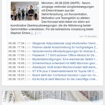
München, 06.08.2026 (lifePR) - Neuro-
Jonglage verbindet Jonglierbewegungen
mit Erkenntnissen aus der
Gehirnforschung, um Konzentration,
Motivation und Teamgefühl zu stärken.
Das Konzept setzt dabei vor allem auf
koordinative Überkreuzbewegungen, die die Aktivierung beider
Gehirnhälften unterstützen. Für die betriebliche Umsetzung bietet
Stephan Ehlers,
[…]
(00)
vor 14 Stunden
06.08. 17:34 |
(00)
Steigende Adipositasrate zeigt strukturellen Handlungsbedarf bei der Ernährung schulpflichtiger Kinder
06.08. 17:18 |
(00)
Pasinex startet Ausschreibung für hochgradiges Zinksulfidkonzentrat mit Germanium- und Silbergehalten und stellt ein Betriebsupdate bereit
06.08. 17:03 |
(00)
Variantenreiche Miniaturkupplungen für diverse Einsatzbereiche
06.08. 17:00 |
(00)
Passwork 7.7 führt sicheren Offline-Modus für Desktop- und Mobile-Apps ein
06.08. 17:00 |
(00)
Bauteilabkündigungen: Eine wachsende Gefahr für industrielle Elektroniksysteme
06.08. 16:49 |
(00)
SchwörerHaus entwickelt mit AMD München gemeinsam Tiny-Living-Konzepte und erhalten dafür den New Living Award
06.08. 16:40 |
(00)
Arbeitszeit: AUB fordert Wochenmodell statt starrer Tagesgrenze
06.08. 16:12 |
(00)
ST XTA plus 3 Gewindefahrwerk für Toyota GR Corolla entwickelt: Erstklassige Straßenlage in jeder Situation
06.08. 16:00 |
(00)
Board stellt den Contextual Decision Layer vor, mit dem Unternehmensdaten und KI-Investitionen in intelligentere Geschäftsentscheidungen umgesetzt wer
06.08. 15:37 |
(00)
KS/AUXILIA stellt Weichen für die zukünftige Unternehmensführung