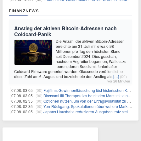
FINANZNEWS
Anstieg der aktiven Bitcoin-Adressen nach
Coldcard-Panik
Die Anzahl der aktiven Bitcoin-Adressen
erreichte am 31. Juli mit etwa 0,98
Millionen pro Tag den höchsten Stand
seit Dezember 2024. Dies geschah,
nachdem Angreifer begannen, Wallets zu
leeren, deren Seeds mit fehlerhafter
Coldcard-Firmware generiert wurden. Glassnode veröffentlichte
diese Zahl am 6. August und bezeichnete den Anstieg als
[…]
(00)
vor 26 Minuten
07.08. 03:05 |
(00)
Fujifilms Gewinnenttäuschung löst historischen Kursrückgang aus
07.08. 03:05 |
(00)
BlossomHill Therapeutics betritt den Markt mit einem IPO-Boost von 150 Millionen Dollar
07.08. 02:35 |
(00)
Optionen nutzen, um von der Ertragsvolatilität zu profitieren
07.08. 02:35 |
(00)
Yen-Rückgang: Spekulationen über weitere Marktinterventionen nehmen zu
07.08. 02:05 |
(00)
Japans Haushalte reduzieren Ausgaben trotz steigender Löhne: Ein Warnsignal für das Wachstum