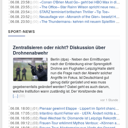
06.08. 23:58 |
(00)
«Conan O'Brien Must Go» geht bei HBO Max in die dritte Runde
06.08. 23:55 |
(00)
«The Office»-Star Rainn Wilson spricht neue neuseeländische Serie «Settling»
06.08. 23:54 |
(00)
STARZ terminiert britischen Thriller «Tip Toe»
06.08. 23:52 |
(00)
Neuauflage von «Monarch of the Glen» besetzt Hauptrollen
06.08. 23:50 |
(00)
«The Thundermans» kehren mit neuem Spielfilm zurück
SPORT-NEWS
Zentralisieren oder nicht? Diskussion über
Drohnenabwehr
Berlin (dpa) - Neben den Ermittlungen
nach der Entdeckung einer Sprengstoff-
Drohne am Flughafen Leipzig/Halle steht
nun die Frage nach der Abwehr solcher
Angriffe im Fokus. Ist Deutschland gut
genug dafür gerüstet und was muss
gegebenenfalls geändert werden? Dabei geht es auch darum,
welche Institution wann zuständig ist. Der Vorsitzende des
[…]
(00)
vor 1 Stunde
06.08. 18:00 |
(01)
Pienaar gewinnt Etappe - Lippert im Sprint chancenlos
06.08. 17:05 |
(03)
Infantino räumt Fehler ein - UEFA: Ändert nichts an Boykott
06.08. 16:05 |
(02)
Real-Wechsel fix: Diomande ist Leipzigs Rekordtransfer
06.08. 09:12 |
(03)
Frauen-Tour erklimmt Mythos Ventoux: «Können alles schaffen»
05.08. 18:08 |
(03)
Frauen-Tour: Niedermaier nun Vierte der Gesamtwertung