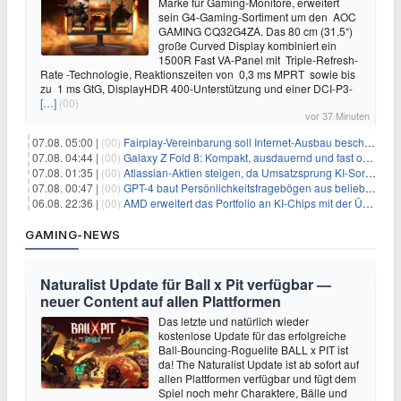
Marke für Gaming-Monitore, erweitert
sein G4-Gaming-Sortiment um den AOC
GAMING CQ32G4ZA. Das 80 cm (31,5“)
große Curved Display kombiniert ein
1500R Fast VA-Panel mit Triple-Refresh-
Rate -Technologie, Reaktionszeiten von 0,3 ms MPRT sowie bis
zu 1 ms GtG, DisplayHDR 400-Unterstützung und einer DCI-P3-
[…]
(00)
vor 37 Minuten
07.08. 05:00 |
(00)
Fairplay-Vereinbarung soll Internet-Ausbau beschleunigen
07.08. 04:44 |
(00)
Galaxy Z Fold 8: Kompakt, ausdauernd und fast ohne Falte
07.08. 01:35 |
(00)
Atlassian-Aktien steigen, da Umsatzsprung KI-Sorgen dämpft
07.08. 00:47 |
(00)
GPT-4 baut Persönlichkeitsfragebögen aus beliebigen Texten und sagt Antworten voraus
06.08. 22:36 |
(00)
AMD erweitert das Portfolio an KI-Chips mit der Übernahme von Taalas
GAMING-NEWS
Naturalist Update für Ball x Pit verfügbar —
neuer Content auf allen Plattformen
Das letzte und natürlich wieder
kostenlose Update für das erfolgreiche
Ball-Bouncing-Roguelite BALL x PIT ist
da! The Naturalist Update ist ab sofort auf
allen Plattformen verfügbar und fügt dem
Spiel noch mehr Charaktere, Bälle und