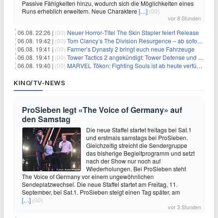
Passive Fähigkeiten hinzu, wodurch sich die Möglichkeiten eines
Runs erheblich erweitern. Neue Charaktere
[…]
(00)
vor 8 Stunden
06.08. 22:26 |
(00)
Neuer Horror‑Titel The Skin Stapler feiert Release
06.08. 19:42 |
(00)
Tom Clancy’s The Division Resurgence – ab sofort für euch verfügbar
06.08. 19:41 |
(00)
Farmer’s Dynasty 2 bringt euch neue Fahrzeuge
06.08. 19:41 |
(00)
Tower Tactics 2 angekündigt: Tower Defense und Deckbuilding Kombo kehrt zurück
06.08. 19:40 |
(00)
MARVEL Tōkon: Fighting Souls ist ab heute verfügbar
KINO/TV-NEWS
ProSieben legt «The Voice of Germany» auf
den Samstag
Die neue Staffel startet freitags bei Sat.1
und erstmals samstags bei ProSieben.
Gleichzeitig streicht die Sendergruppe
das bisherige Begleitprogramm und setzt
nach der Show nur noch auf
Wiederholungen. Bei ProSieben steht
The Voice of Germany vor einem ungewöhnlichen
Sendeplatzwechsel. Die neue Staffel startet am Freitag, 11.
September, bei Sat.1. ProSieben steigt einen Tag später, am
[…]
(00)
vor 3 Stunden