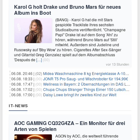
Karol G holt Drake und Bruno Mars für neues
Album ins Boot
(BANG) - Karol G hat die mit Stars
gespickte Trackliste ihres sechsten
Studioalbums veröffentlicht. "Champagne
Papi" Drake ist auf dem Song 'Ahí' zu
hören, während Bruno Mars auf 'Still'
mitwirkt. Außerdem sind Judeline und
Rusowsky auf 'Bby Wow' zu hören. Cigarettes After Sex-Sänger
und Gitarrist Greg Gonzalez spielt auf dem Albumabschluss
'Después de
[…]
(00)
vor 13 Stunden
06.08. 20:46 |
(02)
Midea Waschmaschine 8 kg Energieklasse A-10% 1400 U/Min für 289,97€
06.08. 18:33 |
(00)
JONR T5 Pro Saug- und Wischroboter für 194,99€
06.08. 17:47 |
(00)
Wellness in Bayern: 2 Übernachtungen im DAS LUDWIG Sports Resort inkl. HP + Wellness ab 174€ p.P.
06.08. 17:02 |
(00)
Chupa Chups Stranger Things Eimer 150 Lutscher für 21,95€
06.08. 17:00 |
(00)
Daisy Lowe bringt ihr zweites Kind zur Welt
IT-NEWS
AOC GAMING CQ32G4ZA – Ein Monitor für drei
Arten von Spielen
AGON by AOC, die weltweit führende