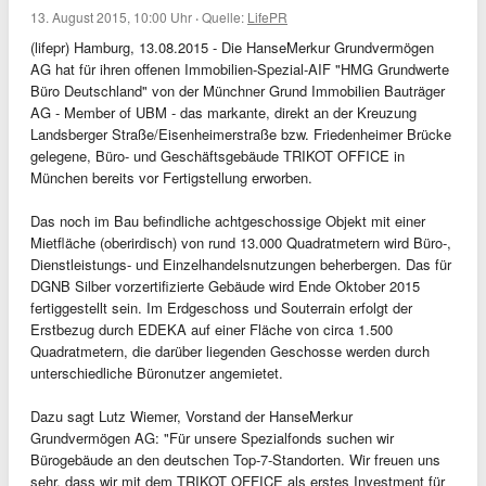
13. August 2015, 10:00 Uhr
·
Quelle:
LifePR
(lifepr) Hamburg, 13.08.2015 - Die HanseMerkur Grundvermögen
AG hat für ihren offenen Immobilien-Spezial-AIF "HMG Grundwerte
Büro Deutschland" von der Münchner Grund Immobilien Bauträger
AG - Member of UBM - das markante, direkt an der Kreuzung
Landsberger Straße/Eisenheimerstraße bzw. Friedenheimer Brücke
gelegene, Büro- und Geschäftsgebäude TRIKOT OFFICE in
München bereits vor Fertigstellung erworben.
Das noch im Bau befindliche achtgeschossige Objekt mit einer
Mietfläche (oberirdisch) von rund 13.000 Quadratmetern wird Büro-,
Dienstleistungs- und Einzelhandelsnutzungen beherbergen. Das für
DGNB Silber vorzertifizierte Gebäude wird Ende Oktober 2015
fertiggestellt sein. Im Erdgeschoss und Souterrain erfolgt der
Erstbezug durch EDEKA auf einer Fläche von circa 1.500
Quadratmetern, die darüber liegenden Geschosse werden durch
unterschiedliche Büronutzer angemietet.
Dazu sagt Lutz Wiemer, Vorstand der HanseMerkur
Grundvermögen AG: "Für unsere Spezialfonds suchen wir
Bürogebäude an den deutschen Top-7-Standorten. Wir freuen uns
sehr, dass wir mit dem TRIKOT OFFICE als erstes Investment für