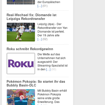
der Europäischen
[…]
(01)
Real-Wechsel fix: Diomande ist
Leipzigs Rekordtransfer
Leipzig (dpa) - Der
Rekordtransfer von Yan
Diomande ist perfekt.
Der 19 Jahre alte
[…]
(02)
Roku schreibt Rekordgewinn
Die Wette auf das
Unternehmen hat sich
ausgezahlt: Der
Streaming-Spezialist ist
in den
[…]
(00)
Pokémon Pokopia: So startet ihr das
Bubbly Basin-DLC
Mit Bubbly Basin erhält
Pokémon Pokopia
seine erste große
Erweiterung. Das