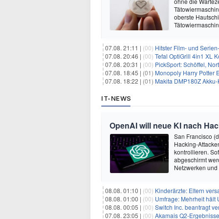
ohne die Warteze
Tätowiermaschine 
oberste Hautschi
Tätowiermaschine
07.08. 21:11 |
(00)
Hitster Film- und Serie
07.08. 20:46 |
(00)
Tefal OptiGrill 4in1 XL
07.08. 20:31 |
(00)
PickSport: Schöffel, No
07.08. 18:45 |
(01)
Monopoly Harry Potter Ed
07.08. 18:22 |
(01)
Makita DMP180Z Akku-K
IT-NEWS
OpenAI will neue KI nach Hac
San Francisco (
Hacking-Attacken
kontrollieren. S
abgeschirmt wer
Netzwerken und
08.08. 01:10 |
(00)
Kinderärzte: Eltern ver
08.08. 01:00 |
(00)
Umfrage: Mehrheit hält 
08.08. 00:05 |
(00)
Switch Inc. beantragt 
07.08. 23:05 |
(00)
Akamais Q2-Ergebnisse ü