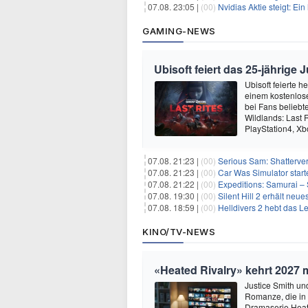
07.08. 23:05 |
(00)
Nvidias Aktie steigt: Ein hi
GAMING-NEWS
Ubisoft feiert das 25-jährig
Ubisoft feierte 
einem kostenlose
bei Fans beliebt
Wildlands: Last R
PlayStation4, X
07.08. 21:23 |
(00)
Serious Sam: Shatterver
07.08. 21:23 |
(00)
Car Was Simulator starte
07.08. 21:22 |
(00)
Expeditions: Samurai – 
07.08. 19:30 |
(00)
Silent Hill 2 erhält ne
07.08. 18:59 |
(00)
Helldivers 2 hebt das L
KINO/TV-NEWS
«Heated Rivalry» kehrt 2027 
Justice Smith und
Romanze, die in
Dramaserie Heate