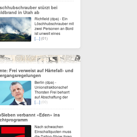
schhubschrauber stürzt bei
ldbrand in Utah ab
Richfield (dpa) - Ein
Löschhubschrauber mit
zwei Personen an Bord
ist unweit eines
[…]
(01)
nte: Frei verweist auf Härtefall- und
ergangsregelungen
Berlin (dpa) -
Unionsfraktionschef
Thorsten Frei beharrt
auf Abschaffung der
[…]
(00)
oSieben verbannt «Eden» ins
chtprogramm
Nach schwachen
Einschaltquoten muss
die Dating-Show ihren