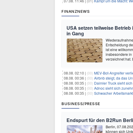
07.08. 11:46 |
(01)
Kampf um die Macht: Wer
FINANZNEWS
USA setzen teilweise Betrieb
in Gang
Wiederaufnahme 
Entscheidung de
ist eine willkom
insbesondere in
verzeichnet hat.
08.08. 02:10 |
(00)
MEV-Bot-Angreifer verli
08.08. 00:36 |
(00)
Airbnb steigt, da das Un
08.08. 00:35 |
(00)
Daimler Truck sieht sich einer po
08.08. 00:35 |
(00)
Adnoc sieht sich zunehmen
08.08. 00:35 |
(00)
Schwacher Arbeitsmarktb
BUSINESS/PRESSE
Endspurt für den B2Run Berl
Berlin, 07.08.20
können sich Unt