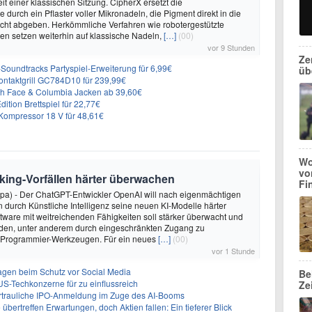
it einer klassischen Sitzung. CipherX ersetzt die
durch ein Pflaster voller Mikronadeln, die Pigment direkt in die
cht abgeben. Herkömmliche Verfahren wie robotergestützte
n setzen weiterhin auf klassische Nadeln,
[…]
(00)
vor 9 Stunden
Ze
n-Soundtracks Partyspiel-Erweiterung für 6,99€
üb
 Kontaktgrill GC784D10 für 239,99€
rth Face & Columbia Jacken ab 39,60€
ition Brettspiel für 22,77€
ompressor 18 V für 48,61€
Wo
vo
king-Vorfällen härter überwachen
Fi
dpa) - Der ChatGPT-Entwickler OpenAI will nach eigenmächtigen
 durch Künstliche Intelligenz seine neuen KI-Modelle härter
oftware mit weitreichenden Fähigkeiten soll stärker überwacht und
den, unter anderem durch eingeschränkten Zugang zu
 Programmier-Werkzeugen. Für ein neues
[…]
(00)
vor 1 Stunde
sagen beim Schutz vor Social Media
Be
US-Techkonzerne für zu einflussreich
Ze
vertrauliche IPO-Anmeldung im Zuge des AI-Booms
bertreffen Erwartungen, doch Aktien fallen: Ein tieferer Blick