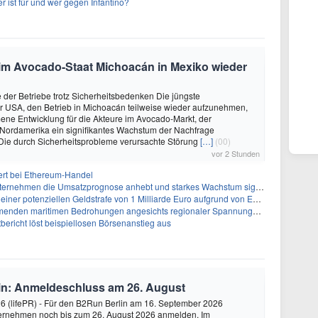
 ist für und wer gegen Infantino?
 im Avocado-Staat Michoacán in Mexiko wieder
der Betriebe trotz Sicherheitsbedenken Die jüngste
r USA, den Betrieb in Michoacán teilweise wieder aufzunehmen,
mene Entwicklung für die Akteure im Avocado-Markt, der
 Nordamerika ein signifikantes Wachstum der Nachfrage
 Die durch Sicherheitsprobleme verursachte Störung
[…]
(00)
vor 2 Stunden
ert bei Ethereum-Handel
ternehmen die Umsatzprognose anhebt und starkes Wachstum signalisiert
tenziellen Geldstrafe von 1 Milliarde Euro aufgrund von EU-Emissionsvorschriften gegenüber
den maritimen Bedrohungen angesichts regionaler Spannungen gegenüber
ericht löst beispiellosen Börsenanstieg aus
in: Anmeldeschluss am 26. August
26 (lifePR) - Für den B2Run Berlin am 16. September 2026
ernehmen noch bis zum 26. August 2026 anmelden. Im