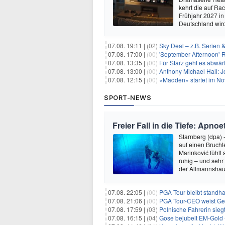
kehrt die auf R
Frühjahr 2027 in
Deutschland wir
07.08. 19:11 |
(02)
Sky Deal – z.B. Serien 
07.08. 17:00 |
(00)
'September Afternoon'-Re
07.08. 13:35 |
(00)
Für Starz geht es abwär
07.08. 13:00 |
(00)
Anthony Michael Hall: J
07.08. 12:15 |
(00)
«Madden» startet im N
SPORT-NEWS
Freier Fall in die Tiefe: Apn
Starnberg (dpa) 
auf einen Bruch
Marinković fühlt
ruhig – und sehr
der Allmannshau
07.08. 22:05 |
(00)
PGA Tour bleibt standha
07.08. 21:06 |
(00)
PGA Tour-CEO weist Gespräche
07.08. 17:59 |
(03)
Polnische Fahrerin sieg
07.08. 16:15 |
(04)
Gose bejubelt EM-Gold 