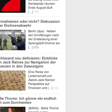
Sendeplatz räumen.
Ende August läuft
[…]
(00)
ntralisieren oder nicht? Diskussion
er Drohnenabwehr
Berlin (dpa) - Neben
den Ermittlungen nach
der Entdeckung einer
Sprengstoff-Drohne am
[…]
(03)
hlstand neu definieren: Einblicke
n Jack Raines zur Navigation der
nanzen in den Zwanzigern
Eine Reise von
Leidenschaft und
Zweck Jack Raines'
Perspektive auf
Finanzen und
[…]
(00)
lla Thorne: Ich gönne mir endlich
it zum Durchatmen
(BANG) - Bella Thorne
hat sich in den