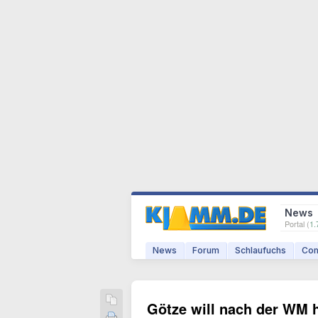
News
Portal (
1.
News
Forum
Schlaufuchs
Com
Götze will nach der WM h