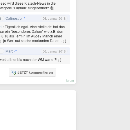
eso wird diese Klatsch-News in die
tegorie "Fußball" eingeordnet? 🤔
Calinostro
2
06. Januar 2018
1
: Eigentlich egal. Aber vielleicht hat das
ar ein "besonderes Datum" wie z.B. den
.8.18 als Termin im Auge? Manch einer
gt ja Wert auf solche markanten Daten... ;-)
Marc
1
06. Januar 2018
.weshalb er bis nach der WM wartet?! ;-)
JETZT kommentieren
forum