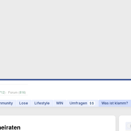
712
) · Forum (
816
)
munity
Lose
Lifestyle
WIN
Umfragen
Was ist klamm?
$$
eiraten