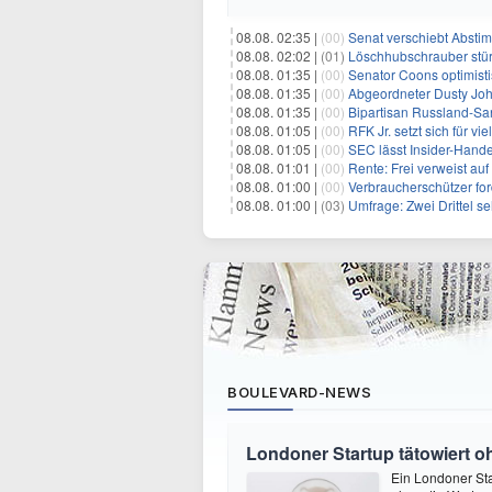
08.08. 02:35 |
(00)
Senat verschiebt Abstimmung ü
08.08. 02:02 |
(01)
Löschhubschrauber stür
08.08. 01:35 |
(00)
Senator Coons optimisti
08.08. 01:35 |
(00)
Abgeordneter Dusty Johnson s
08.08. 01:35 |
(00)
Bipartisan Russland-San
08.08. 01:05 |
(00)
RFK Jr. setzt sich für vi
08.08. 01:05 |
(00)
SEC lässt Insider-Hand
08.08. 01:01 |
(00)
Rente: Frei verweist au
08.08. 01:00 |
(00)
Verbraucherschützer fo
08.08. 01:00 |
(03)
Umfrage: Zwei Drittel s
BOULEVARD-NEWS
Londoner Startup tätowiert o
Ein Londoner Sta