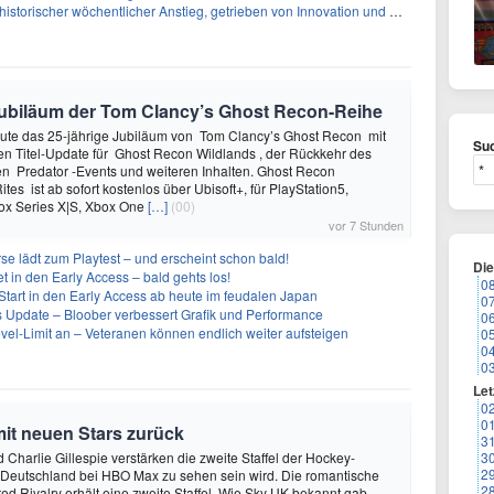
storischer wöchentlicher Anstieg, getrieben von Innovation und Marktnachfrage
e Jubiläum der Tom Clancy’s Ghost Recon-Reihe
heute das 25-jährige Jubiläum von Tom Clancy’s Ghost Recon mit
Suc
n Titel-Update für Ghost Recon Wildlands , der Rückkehr des
en Predator -Events und weiteren Inhalten. Ghost Recon
ites ist ab sofort kostenlos über Ubisoft+, für PlayStation5,
box Series X|S, Xbox One
[…]
(00)
vor 7 Stunden
se lädt zum Playtest – und erscheint schon bald!
Di
t in den Early Access – bald gehts los!
0
Start in den Early Access ab heute im feudalen Japan
0
ues Update – Bloober verbessert Grafik und Performance
0
evel-Limit an – Veteranen können endlich weiter aufsteigen
0
0
0
Let
0
0
mit neuen Stars zurück
3
 Charlie Gillespie verstärken die zweite Staffel der Hockey-
3
2
 Deutschland bei HBO Max zu sehen sein wird. Die romantische
2
d Rivalry erhält eine zweite Staffel. Wie Sky UK bekannt gab,