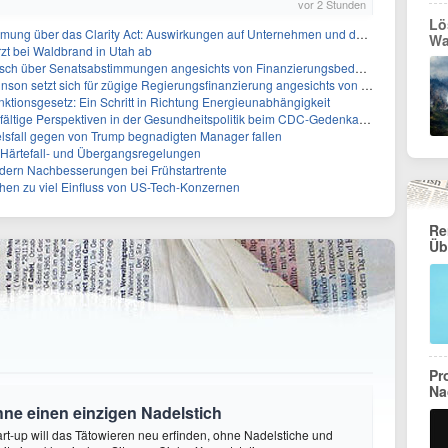
vor 2 Stunden
Lö
ber das Clarity Act: Auswirkungen auf Unternehmen und das Vertrauen der Investoren
Wa
zt bei Waldbrand in Utah ab
sch über Senatsabstimmungen angesichts von Finanzierungsbedenken
etzt sich für zügige Regierungsfinanzierung angesichts von Shutdown-Risiken ein
ktionsgesetz: Ein Schritt in Richtung Energieunabhängigkeit
elfältige Perspektiven in der Gesundheitspolitik beim CDC-Gedenkakt ein
elsfall gegen von Trump begnadigten Manager fallen
f Härtefall- und Übergangsregelungen
rdern Nachbesserungen bei Frühstartrente
ehen zu viel Einfluss von US-Tech-Konzernen
Re
Üb
Pr
Na
hne einen einzigen Nadelstich
rt-up will das Tätowieren neu erfinden, ohne Nadelstiche und