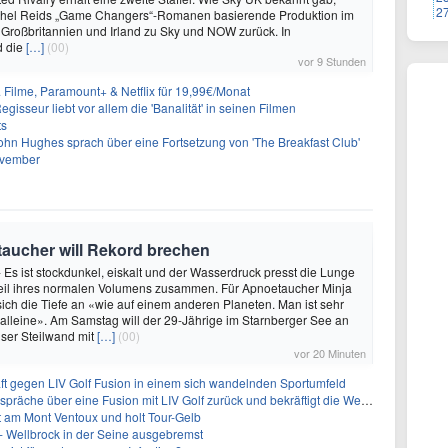
2
achel Reids „Game Changers“-Romanen basierende Produktion im
 Großbritannien und Irland zu Sky und NOW zurück. In
d die
[…]
(00)
vor 9 Stunden
& Filme, Paramount+ & Netflix für 19,99€/Monat
gisseur liebt vor allem die 'Banalität' in seinen Filmen
ts
ohn Hughes sprach über eine Fortsetzung von 'The Breakfast Club'
ovember
oetaucher will Rekord brechen
- Es ist stockdunkel, eiskalt und der Wasserdruck presst die Lunge
teil ihres normalen Volumens zusammen. Für Apnoetaucher Minja
 sich die Tiefe an «wie auf einem anderen Planeten. Man ist sehr
 alleine». Am Samstag will der 29-Jährige im Starnberger See an
ser Steilwand mit
[…]
(00)
vor 20 Minuten
ft gegen LIV Golf Fusion in einem sich wandelnden Sportumfeld
 über eine Fusion mit LIV Golf zurück und bekräftigt die Wettbewerbslandschaft
t am Mont Ventoux und holt Tour-Gelb
- Wellbrock in der Seine ausgebremst