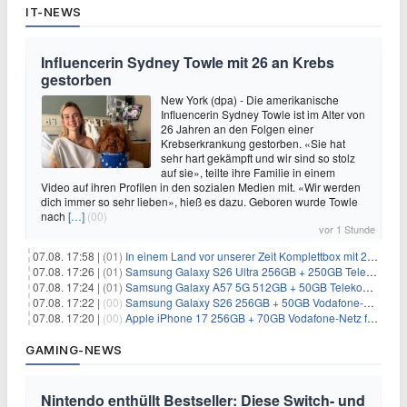
IT-NEWS
Influencerin Sydney Towle mit 26 an Krebs
gestorben
New York (dpa) - Die amerikanische
Influencerin Sydney Towle ist im Alter von
26 Jahren an den Folgen einer
Krebserkrankung gestorben. «Sie hat
sehr hart gekämpft und wir sind so stolz
auf sie», teilte ihre Familie in einem
Video auf ihren Profilen in den sozialen Medien mit. «Wir werden
dich immer so sehr lieben», hieß es dazu. Geboren wurde Towle
nach
[…]
(00)
vor 1 Stunde
07.08. 17:58 |
(01)
In einem Land vor unserer Zeit Komplettbox mit 27 DVDs für 59,49€
07.08. 17:26 |
(01)
Samsung Galaxy S26 Ultra 256GB + 250GB Telekom-Netz für 34€/Monat (effektiv 5,42€/Monat)
07.08. 17:24 |
(01)
Samsung Galaxy A57 5G 512GB + 50GB Telekom-Netz für 20€/Monat (effektiv 3,33€/Monat)
07.08. 17:22 |
(00)
Samsung Galaxy S26 256GB + 50GB Vodafone-Netz für 19,99€/Monat (effektiv 1,26€/Monat)
07.08. 17:20 |
(00)
Apple iPhone 17 256GB + 70GB Vodafone-Netz für 34,99€/Monat (effektiv 6,41€/Monat)
GAMING-NEWS
Nintendo enthüllt Bestseller: Diese Switch- und