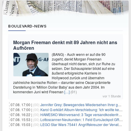
BOULEVARD-NEWS
Morgan Freeman denkt mit 89 Jahren nicht ans
Aufhören
(BANG) - Auch wenn er auf die 90
zugeht, denkt Morgan Freeman
überhaupt nicht daran, sich zur Ruhe zu
setzen. Der Schauspieler blickt auf eine
äußerst erfolgreiche Karriere in
Hollywood zurück und übernahm
zahlreiche ikonische Rollen – darunter seine Oscar-prämierte
Darstellung in 'Million Dollar Baby' aus dem Jahr 2004. Im
kommenden Juni wird Freeman
[…]
(01)
vor 1 Stunde
07.08. 17:00 |
(00)
Jennifer Grey: Bewegendes Wiedersehen ihrer geschiedenen Eltern kurz vor dem Tod ihrer Mutter
07.08. 17:00 |
(00)
Karol G erklärt Album-Verschiebung: 'Ich wollte keine persönliche Situation ausnutzen'
07.08. 16:22 |
(00)
HAWESKO Weinversand: 3 Tage versandkostenfrei bestellen (MBW 25€)
07.08. 15:53 |
(00)
Lottoscanner-Neukunden: 1 Feld EuroJackpot GRATIS spielen
07.08. 15:03 |
(00)
LEGO Star Wars 75441 Angriffskreuzer der Venator-Klasse für 50,25€