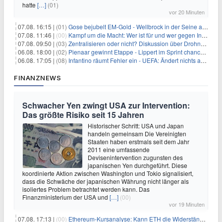
hatte
[…]
(01)
vor 20 Minuten
07.08. 16:15 |
(01)
Gose bejubelt EM-Gold - Wellbrock in der Seine ausgebremst
07.08. 11:46 |
(00)
Kampf um die Macht: Wer ist für und wer gegen Infantino?
07.08. 09:50 |
(03)
Zentralisieren oder nicht? Diskussion über Drohnenabwehr
06.08. 18:00 |
(02)
Pienaar gewinnt Etappe - Lippert im Sprint chancenlos
06.08. 17:05 |
(08)
Infantino räumt Fehler ein - UEFA: Ändert nichts an Boykott
FINANZNEWS
Schwacher Yen zwingt USA zur Intervention:
Das größte Risiko seit 15 Jahren
Historischer Schritt: USA und Japan
handeln gemeinsam Die Vereinigten
Staaten haben erstmals seit dem Jahr
2011 eine umfassende
Devisenintervention zugunsten des
japanischen Yen durchgeführt. Diese
koordinierte Aktion zwischen Washington und Tokio signalisiert,
dass die Schwäche der japanischen Währung nicht länger als
isoliertes Problem betrachtet werden kann. Das
Finanzministerium der USA und
[…]
(00)
vor 19 Minuten
07.08. 17:13 |
(00)
Ethereum-Kursanalyse: Kann ETH die Widerstände der gleitenden Durchschnitte überwinden?