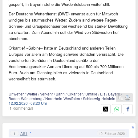
gesperrt, in Bayern stehe die Werdenfelsbahn weiter still.
Der Deutsche Wetterdienst (DWD) erwartet auch für Mittwoch
windiges bis stürmisches Wetter. Zudem sind weitere Regen-,
Schnee- und Graupelschauer bei wechselnd bis starker Bewölkung
zu erwarten. Zum Abend hin soll der Wind von Südwesten her
abnehmen.
Orkantief «Sabine» hatte in Deutschland und anderen Teilen
Europas vor allem am Montag schwere Schäden verursacht. Die
versicherten Schäden in Deutschland schätzte der
Versicherungsmakler Aon am Dienstag auf 500 bis 700 Millionen
Euro. Auch am Dienstag blieb es vielerorts in Deutschland
wechselhaft bis stürmisch.
Unwetter / Wetter / Verkehr / Bahn / Orkantief / Unfälle / Eis / Bayern /
Baden-Württemberg / Nordrhein-Westfalen / Schleswig-Holstein
12.02.2020
·
08:23 Uhr
[1 Kommentar]
AS1
1
12. Februar 2020