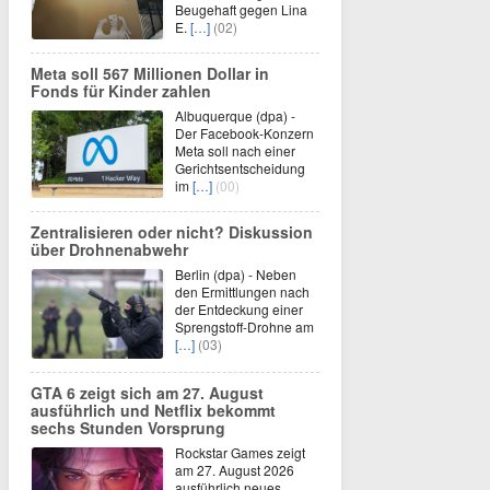
Beugehaft gegen Lina
E.
[…]
(02)
Meta soll 567 Millionen Dollar in
Fonds für Kinder zahlen
Albuquerque (dpa) -
Der Facebook-Konzern
Meta soll nach einer
Gerichtsentscheidung
im
[…]
(00)
Zentralisieren oder nicht? Diskussion
über Drohnenabwehr
Berlin (dpa) - Neben
den Ermittlungen nach
der Entdeckung einer
Sprengstoff-Drohne am
[…]
(03)
GTA 6 zeigt sich am 27. August
ausführlich und Netflix bekommt
sechs Stunden Vorsprung
Rockstar Games zeigt
am 27. August 2026
ausführlich neues