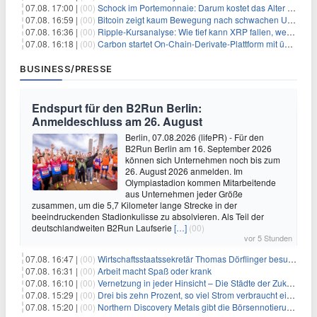
07.08. 17:00 |
(00)
Schock im Portemonnaie: Darum kostet das Alter deutlich mehr als Sie denken
07.08. 16:59 |
(00)
Bitcoin zeigt kaum Bewegung nach schwachen US-Arbeitsmarktdaten, Fed-Zinserhöhungschancen sinken auf 44%
07.08. 16:36 |
(00)
Ripple-Kursanalyse: Wie tief kann XRP fallen, wenn die $1-Unterstützung am Wochenende verloren geht?
07.08. 16:18 |
(00)
Carbon startet On-Chain-Derivate-Plattform mit über 950 Märkten in einem Konto
BUSINESS/PRESSE
Endspurt für den B2Run Berlin:
Anmeldeschluss am 26. August
Berlin, 07.08.2026 (lifePR) - Für den
B2Run Berlin am 16. September 2026
können sich Unternehmen noch bis zum
26. August 2026 anmelden. Im
Olympiastadion kommen Mitarbeitende
aus Unternehmen jeder Größe
zusammen, um die 5,7 Kilometer lange Strecke in der
beeindruckenden Stadionkulisse zu absolvieren. Als Teil der
deutschlandweiten B2Run Laufserie
[…]
(00)
vor 5 Stunden
07.08. 16:47 |
(00)
Wirtschaftsstaatssekretär Thomas Dörflinger besucht Handwerksbetrieb im Kammerbezirk Freiburg
07.08. 16:31 |
(00)
Arbeit macht Spaß oder krank
07.08. 16:10 |
(00)
Vernetzung in jeder Hinsicht – Die Städte der Zukunft sind grün-blau
07.08. 15:29 |
(00)
Drei bis zehn Prozent, so viel Strom verbraucht ein Aufzug im Gebäude
07.08. 15:20 |
(00)
Northern Discovery Metals gibt die Börsennotierung an der Frankfurter Wertpapierbörse bekannt