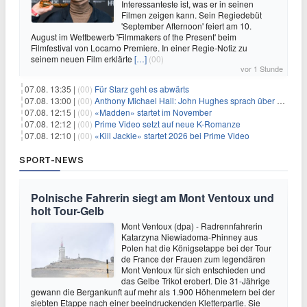
Interessanteste ist, was er in seinen
Filmen zeigen kann. Sein Regiedebüt
'September Afternoon' feiert am 10.
August im Wettbewerb 'Filmmakers of the Present' beim
Filmfestival von Locarno Premiere. In einer Regie-Notiz zu
seinem neuen Film erklärte
[…]
(00)
vor 1 Stunde
07.08. 13:35 |
(00)
Für Starz geht es abwärts
07.08. 13:00 |
(00)
Anthony Michael Hall: John Hughes sprach über eine Fortsetzung von 'The Breakfast Club'
07.08. 12:15 |
(00)
«Madden» startet im November
07.08. 12:12 |
(00)
Prime Video setzt auf neue K-Romanze
07.08. 12:10 |
(00)
«Kill Jackie» startet 2026 bei Prime Video
SPORT-NEWS
Polnische Fahrerin siegt am Mont Ventoux und
holt Tour-Gelb
Mont Ventoux (dpa) - Radrennfahrerin
Katarzyna Niewiadoma-Phinney aus
Polen hat die Königsetappe bei der Tour
de France der Frauen zum legendären
Mont Ventoux für sich entschieden und
das Gelbe Trikot erobert. Die 31-Jährige
gewann die Bergankunft auf mehr als 1.900 Höhenmetern bei der
siebten Etappe nach einer beeindruckenden Kletterpartie. Sie