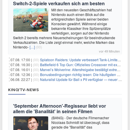
Switch-2-Spiele verkaufen sich am besten
Mit den neuesten Geschäftszahlen hat
Nintendo auch einen Blick auf die
erfolgreichsten Spiele seiner beiden
Konsolen gewährt. Während einige
bekannte Klassiker ihre Spitzenplätze
verteidigen, sorgen auf der Nintendo
Switch 2 bereits mehrere Neuerscheinungen für beeindruckende
Verkaufszahlen. Die Liste zeigt einmal mehr, welche Marken das
Nintendo-
[…]
(00)
vor 49 Minuten
07.08. 17:00 |
(00)
Splatoon Raiders: Update verbessert Tank-Limiter und behebt Bugs
07.08. 16:30 |
(00)
Battlefield 6 Top Gun: Offizielles Crossover mit exklusiven Inhalten angekündigt
07.08. 16:01 |
(00)
Marvel’s Wolverine: Altersfreigabe bestätigt extreme Gewalt und düstere Szenen
07.08. 12:36 |
(00)
Bonusbedingungen richtig lesen: Die häufigsten Stolperfallen
06.08. 22:27 |
(00)
Naturalist Update für Ball x Pit verfügbar — neuer Content auf allen Plattformen
KINO/TV-NEWS
'September Afternoon'-Regisseur liebt vor
allem die 'Banalität' in seinen Filmen
(BANG) - Der deutsche Filmemacher
Nicolaas Schmidt ist überzeugt, dass
gerade die "Banalität" das