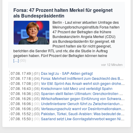
Forsa: 47 Prozent halten Merkel für geeignet
als Bundespräsidentin
Berlin - Laut einer aktuellen Umfrage des
Meinungsforschungsinstituts Forsa halten
47 Prozent der Befragten die frühere
Bundeskanzlerin Angela Merkel (CDU)
als Bundespräsidentin für geeignet. 48
Prozent halten sie für nicht geeignet,
berichten die Sender RTL und ntv, die die Studie in Auftrag
gegeben haben. Fünf Prozent der Befragten können keine
[…]
(00)
vor 12 Minuten
07.08. 17:49 |
(01)
Dax legt zu - SAP-Aktien gefragt
07.08. 17:18 |
(04)
Forsa: Mehrheit indifferent zum Geschlecht des Bundespräsidenten
07.08. 17:08 |
(01)
Vor EM: Sprint-Ass Ansah wehrt sich gegen drohende Sperre
07.08. 16:43 |
(06)
Kretschmann lobt Merz und verteidigt Spahn
07.08. 16:36 |
(02)
Spanien stellt Italien Ultimatum: Grenzkontrollen beenden
07.08. 16:26 |
(05)
Wirtschaftsweiser gegen Einführung von Schwerarbeiter-Rente
07.08. 16:06 |
(00)
Undefinierbarer Geruch führt zu Zwischenlandung von Flieger
07.08. 16:06 |
(05)
Verfassungsschutz warnt vor Desinformationskampagne gegen Merz
07.08. 15:52 |
(03)
Pakistan, Türkei, Saudi-Arabien: Was bedeutet der neue Pakt?
07.08. 15:50 |
(00)
Saarland setzt Lkw-Sonntagsfahrverbot wegen Niedrigwasser aus