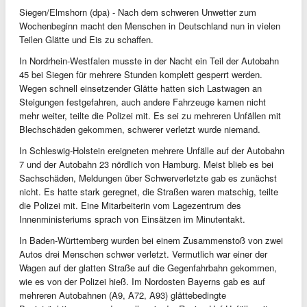
Siegen/Elmshorn (dpa) - Nach dem schweren Unwetter zum
Wochenbeginn macht den Menschen in Deutschland nun in vielen
Teilen Glätte und Eis zu schaffen.
In Nordrhein-Westfalen musste in der Nacht ein Teil der Autobahn
45 bei Siegen für mehrere Stunden komplett gesperrt werden.
Wegen schnell einsetzender Glätte hatten sich Lastwagen an
Steigungen festgefahren, auch andere Fahrzeuge kamen nicht
mehr weiter, teilte die Polizei mit. Es sei zu mehreren Unfällen mit
Blechschäden gekommen, schwerer verletzt wurde niemand.
In Schleswig-Holstein ereigneten mehrere Unfälle auf der Autobahn
7 und der Autobahn 23 nördlich von Hamburg. Meist blieb es bei
Sachschäden, Meldungen über Schwerverletzte gab es zunächst
nicht. Es hatte stark geregnet, die Straßen waren matschig, teilte
die Polizei mit. Eine Mitarbeiterin vom Lagezentrum des
Innenministeriums sprach von Einsätzen im Minutentakt.
In Baden-Württemberg wurden bei einem Zusammenstoß von zwei
Autos drei Menschen schwer verletzt. Vermutlich war einer der
Wagen auf der glatten Straße auf die Gegenfahrbahn gekommen,
wie es von der Polizei hieß. Im Nordosten Bayerns gab es auf
mehreren Autobahnen (A9, A72, A93) glättebedingte