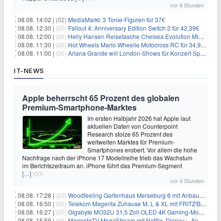
vor 6 Stunden
08.08. 14:02 |
(02)
MediaMarkt: 3 Tonie-Figuren für 37€
08.08. 12:30 |
(00)
Fallout 4: Anniversary Edition Switch 2 für 42,39€
08.08. 12:00 |
(00)
Helly Hansen Reisetasche Chelsea Evolution MID 54L für 29,99€
08.08. 11:30 |
(00)
Hot Wheels Mario Wheelie Motocross RC für 34,99€
08.08. 11:00 |
(00)
Ariana Grande will London-Shows für Konzert-Special filmen
IT-NEWS
Apple beherrscht 65 Prozent des globalen
Premium-Smartphone-Marktes
Im ersten Halbjahr 2026 hat Apple laut
aktuellen Daten von Counterpoint
Research stolze 65 Prozent des
weltweiten Marktes für Premium-
Smartphones erobert. Vor allem die hohe
Nachfrage nach der iPhone 17 Modellreihe trieb das Wachstum
im Berichtszeitraum an. iPhone führt das Premium-Segment
[…]
(00)
vor 4 Stunden
08.08. 17:28 |
(00)
Woodfeeling Gartenhaus Merseburg 6 mit Anbaudach für 1.048€
08.08. 16:50 |
(00)
Telekom Magenta Zuhause M, L & XL mit FRITZ!Box 7690 für 1€ und 220€ Bonus (effektiv ab 19,74€/Monat)
08.08. 16:27 |
(00)
Gigabyte MO32U 31,5 Zoll OLED 4K Gaming-Monitor für 549€
08.08. 15:59 |
(00)
MagentaTV MegaStream mit Netflix, Disney+, Apple TV+ & RTL+ für 30€/Monat (effektiv 20,83€/Monat)