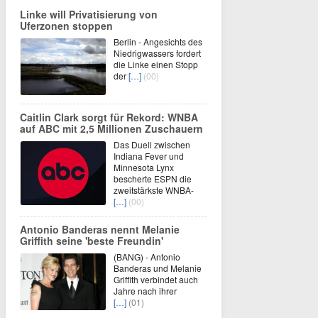
Linke will Privatisierung von
Uferzonen stoppen
Berlin - Angesichts des
Niedrigwassers fordert
die Linke einen Stopp
der
[…]
(00)
Caitlin Clark sorgt für Rekord: WNBA
auf ABC mit 2,5 Millionen Zuschauern
Das Duell zwischen
Indiana Fever und
Minnesota Lynx
bescherte ESPN die
zweitstärkste WNBA-
[…]
(00)
Antonio Banderas nennt Melanie
Griffith seine 'beste Freundin'
(BANG) - Antonio
Banderas und Melanie
Griffith verbindet auch
Jahre nach ihrer
[…]
(01)