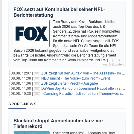
FOX setzt auf Kontinuität bei seiner NFL-
Berichterstattung
Tom Brady und Kevin Burkhardt bleiben
auch 2026 das Top-Duo des US-
Senders. Zudem hat FOX sein komplettes
Kommentatoren- und Moderatorenteam
für die neue NFL-Saison vorgestellt. FOX
Sports hat sein On-Air-Team für die NFL-
Saison 2026 bekannt gegeben und setzt dabei weitgehend auf
bewährte Gesichter. Angeführt wird die Berichterstattung erneut
vom Top-Team um Kommentator Kevin Burkhardt und Ex-
[…]
(00)
vor 5 Stunden
08.08. 12:07 |
(00)
ZDF zeigt nur den Auftakt von «The Assassin» im Fernsehen
08.08. 11:38 |
(00)
NBC macht «The Voice» zum Promi-Event
08.08. 11:06 |
(00)
ZDF zeigt vierte «Precht»-Ausgabe
08.08. 11:00 |
(00)
Da'Vine Joy Randolph übernimmt Hauptrolle in starbesetzter schwarzer Komödie
08.08. 10:38 |
(00)
«Camping Paradis» lädt zur süßen Themenwoche ein
SPORT-NEWS
Blackout stoppt Apnoetaucher kurz vor
Tiefenrekord
Starnberg (dpa/lby) - Applaus am Boot,