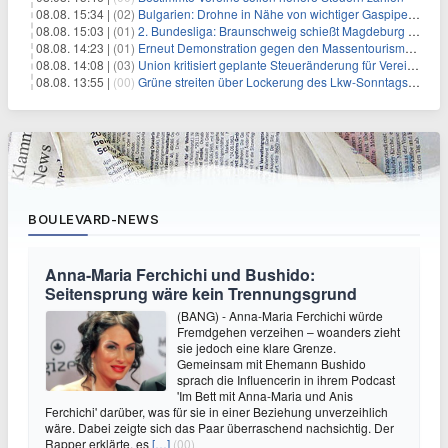
08.08. 15:34 |
(02)
Bulgarien: Drohne in Nähe von wichtiger Gaspipeline explodiert
08.08. 15:03 |
(01)
2. Bundesliga: Braunschweig schießt Magdeburg ab
08.08. 14:23 |
(01)
Erneut Demonstration gegen den Massentourismus auf Mallorca
08.08. 14:08 |
(03)
Union kritisiert geplante Steueränderung für Vereine
08.08. 13:55 |
(00)
Grüne streiten über Lockerung des Lkw-Sonntagsfahrverbots
BOULEVARD-NEWS
Anna-Maria Ferchichi und Bushido:
Seitensprung wäre kein Trennungsgrund
(BANG) - Anna-Maria Ferchichi würde
Fremdgehen verzeihen – woanders zieht
sie jedoch eine klare Grenze.
Gemeinsam mit Ehemann Bushido
sprach die Influencerin in ihrem Podcast
'Im Bett mit Anna-Maria und Anis
Ferchichi' darüber, was für sie in einer Beziehung unverzeihlich
wäre. Dabei zeigte sich das Paar überraschend nachsichtig. Der
Rapper erklärte, es
[…]
(00)