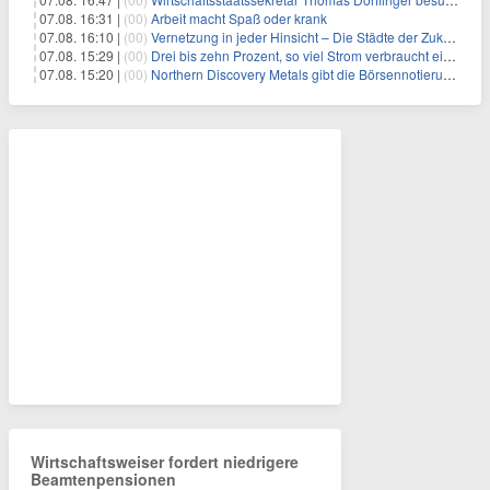
07.08. 16:31 |
(00)
Arbeit macht Spaß oder krank
07.08. 16:10 |
(00)
Vernetzung in jeder Hinsicht – Die Städte der Zukunft sind grün-blau
07.08. 15:29 |
(00)
Drei bis zehn Prozent, so viel Strom verbraucht ein Aufzug im Gebäude
07.08. 15:20 |
(00)
Northern Discovery Metals gibt die Börsennotierung an der Frankfurter Wertpapierbörse bekannt
Wirtschaftsweiser fordert niedrigere
Beamtenpensionen