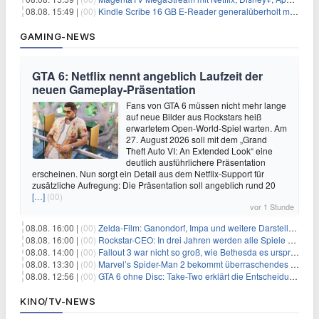
08.08. 15:49 |
(00)
Kindle Scribe 16 GB E-Reader generalüberholt mit Eingabestift für 197,99€
GAMING-NEWS
GTA 6: Netflix nennt angeblich Laufzeit der
neuen Gameplay-Präsentation
Fans von GTA 6 müssen nicht mehr lange
auf neue Bilder aus Rockstars heiß
erwartetem Open-World-Spiel warten. Am
27. August 2026 soll mit dem „Grand
Theft Auto VI: An Extended Look“ eine
deutlich ausführlichere Präsentation
erscheinen. Nun sorgt ein Detail aus dem Netflix-Support für
zusätzliche Aufregung: Die Präsentation soll angeblich rund 20
[…]
(00)
vor 1 Stunde
08.08. 16:00 |
(00)
Zelda-Film: Ganondorf, Impa und weitere Darsteller sollen feststehen
08.08. 16:00 |
(00)
Rockstar-CEO: In drei Jahren werden alle Spiele gestreamt
08.08. 14:00 |
(00)
Fallout 3 war nicht so groß, wie Bethesda es ursprünglich wollte
08.08. 13:30 |
(00)
Marvel’s Spider-Man 2 bekommt überraschendes PS5-Update mit gewünschter Komfortfunktion
08.08. 12:56 |
(00)
GTA 6 ohne Disc: Take-Two erklärt die Entscheidung für Download-Codes
KINO/TV-NEWS