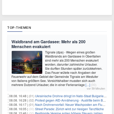
TOP-THEMEN
Waldbrand am Gardasee: Mehr als 200
Menschen evakuiert
Tignale (dpa) - Wegen eines großen
Waldbrands am Gardasee in Oberitalien
sind mehr als 200 Menschen evakuiert
worden, darunter zahlreiche Urlauber.
Sie durften Stunden später zurückkehren.
Das Feuer wütete nach Angaben der
Feuerwehr auf dem Gebiet der Gemeinde Tignale am Westufer
von Italiens größtem See. Vorsichtshalber mussten sich auch
mehrere Dutzend Urlauber, die in einer Ferienanlage
[…]
(00)
vor 59 Minuten
08.08. 16:48 |
(01)
Ukrainische Drohne dringt im Nato-Staat Bulgarien ein
08.08. 16:28 |
(02)
Protest gegen AfD-Annäherung - Austritte beim BSW Sachsen-Anhalt
08.08. 16:17 |
(01)
Nach Drohnenvorfall: Neuer Wachposten am Flughafen
08.08. 16:05 |
(00)
Street Parade: Zürich wird zur riesigen Tanzfläche
08.08. 15:46 |
(00)
Bestimmte Vereine sollen höhere Steuern zahlen