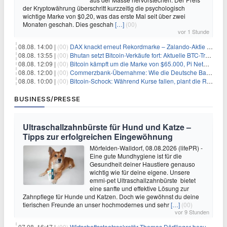
der Kryptowährung überschritt kurzzeitig die psychologisch
wichtige Marke von $0,20, was das erste Mal seit über zwei
Monaten geschah. Dies geschah
[…]
(00)
vor 1 Stunde
08.08. 14:00 |
(00)
DAX knackt erneut Rekordmarke – Zalando-Aktie crasht nach Quartalszahlen
08.08. 13:55 |
(00)
Bhutan setzt Bitcoin-Verkäufe fort: Aktuelle BTC-Transaktionen
08.08. 12:09 |
(00)
Bitcoin kämpft um die Marke von $65.000, Pi Network gewinnt an Unterstützung
08.08. 12:00 |
(00)
Commerzbank-Übernahme: Wie die Deutsche Bank im Schatten zum großen Gewinner wird
08.08. 10:00 |
(00)
Bitcoin-Schock: Während Kurse fallen, plant die Regierung die Steuer-Bombe
BUSINESS/PRESSE
Ultraschallzahnbürste für Hund und Katze –
Tipps zur erfolgreichen Eingewöhnung
Mörfelden-Walldorf, 08.08.2026 (lifePR) -
Eine gute Mundhygiene ist für die
Gesundheit deiner Haustiere genauso
wichtig wie für deine eigene. Unsere
emmi-pet Ultraschallzahnbürste bietet
eine sanfte und effektive Lösung zur
Zahnpflege für Hunde und Katzen. Doch wie gewöhnst du deine
tierischen Freunde an unser hochmodernes und sehr
[…]
(00)
vor 9 Stunden
07.08. 16:47 |
(00)
Wirtschaftsstaatssekretär Thomas Dörflinger besucht Handwerksbetrieb im Kammerbezirk Freiburg