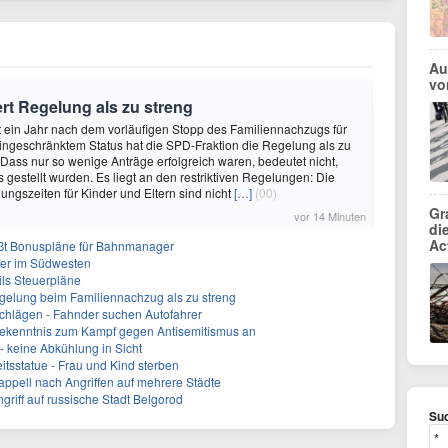
Au
vo
rt Regelung als zu streng
ut ein Jahr nach dem vorläufigen Stopp des Familiennachzugs für
eingeschränktem Status hat die SPD-Fraktion die Regelung als zu
. «Dass nur so wenige Anträge erfolgreich waren, bedeutet nicht,
 gestellt wurden. Es liegt an den restriktiven Regelungen: Die
ungszeiten für Kinder und Eltern sind nicht
[…]
(00)
Gr
vor 14 Minuten
di
Ac
ßt Bonuspläne für Bahnmanager
ter im Südwesten
ils Steuerpläne
lregelung beim Familiennachzug als zu streng
Schlägen - Fahnder suchen Autofahrer
 Bekenntnis zum Kampf gegen Antisemitismus an
 keine Abkühlung in Sicht
itsstatue - Frau und Kind sterben
sappell nach Angriffen auf mehrere Städte
ngriff auf russische Stadt Belgorod
Suc