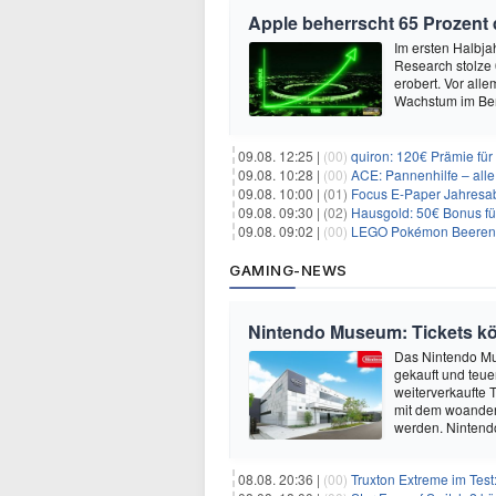
Apple beherrscht 65 Prozent
Im ersten Halbja
Research stolze
erobert. Vor all
Wachstum im Ber
09.08. 12:25 |
(00)
quiron: 120€ Prämie fü
09.08. 10:28 |
(00)
ACE: Pannenhilfe – alle 
09.08. 10:00 |
(01)
Focus E-Paper Jahresab
09.08. 09:30 |
(02)
Hausgold: 50€ Bonus fü
09.08. 09:02 |
(00)
LEGO Pokémon Beerenfet
GAMING-NEWS
Nintendo Museum: Tickets kön
Das Nintendo Mus
gekauft und teue
weiterverkaufte T
mit dem woander
werden. Nintend
08.08. 20:36 |
(00)
Truxton Extreme im Test: