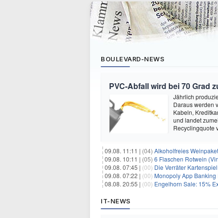
BOULEVARD-NEWS
PVC-Abfall wird bei 70 Grad 
Jährlich produzi
Daraus werden vi
Kabeln, Kreditka
und landet zumei
Recyclingquote 
09.08. 11:11 |
(04)
Alkoholfreies Weinpaket
09.08. 10:11 |
(05)
6 Flaschen Rotwein (Vin
09.08. 07:45 |
(00)
Die Verräter Kartenspiel
09.08. 07:22 |
(00)
Monopoly App Banking B
08.08. 20:55 |
(00)
Engelhorn Sale: 15% Ext
IT-NEWS