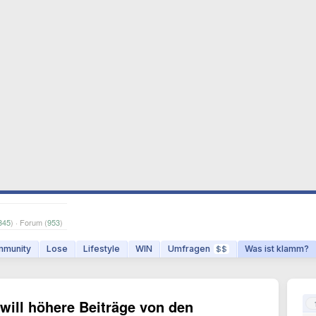
345
) · Forum (
953
)
munity
Lose
Lifestyle
WIN
Umfragen
Was ist klamm?
$$
ill höhere Beiträge von den