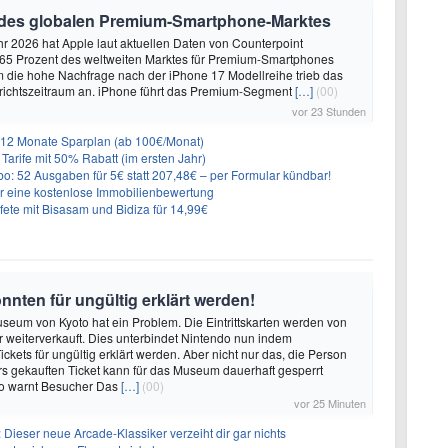
 des globalen Premium-Smartphone-Marktes
hr 2026 hat Apple laut aktuellen Daten von Counterpoint
 65 Prozent des weltweiten Marktes für Premium-Smartphones
em die hohe Nachfrage nach der iPhone 17 Modellreihe trieb das
ichtszeitraum an. iPhone führt das Premium-Segment
[…]
(00)
vor 23 Stunden
r 12 Monate Sparplan (ab 100€/Monat)
Tarife mit 50% Rabatt (im ersten Jahr)
o: 52 Ausgaben für 5€ statt 207,48€ – per Formular kündbar!
r eine kostenlose Immobilienbewertung
e mit Bisasam und Bidiza für 14,99€
nten für ungültig erklärt werden!
eum von Kyoto hat ein Problem. Die Eintrittskarten werden von
r weiterverkauft. Dies unterbindet Nintendo nun indem
ickets für ungültig erklärt werden. Aber nicht nur das, die Person
s gekauften Ticket kann für das Museum dauerhaft gesperrt
o warnt Besucher Das
[…]
(00)
vor 25 Minuten
 Dieser neue Arcade-Klassiker verzeiht dir gar nichts