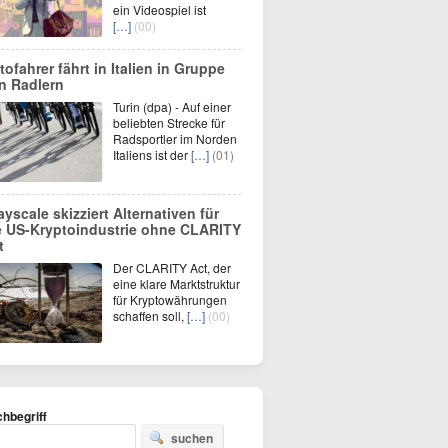
ein Videospiel ist
[…]
(00)
tofahrer fährt in Italien in Gruppe
n Radlern
Turin (dpa) - Auf einer
beliebten Strecke für
Radsportler im Norden
Italiens ist der
[…]
(01)
ayscale skizziert Alternativen für
e US-Kryptoindustrie ohne CLARITY
t
Der CLARITY Act, der
eine klare Marktstruktur
für Kryptowährungen
schaffen soll,
[…]
(00)
hbegriff
suchen