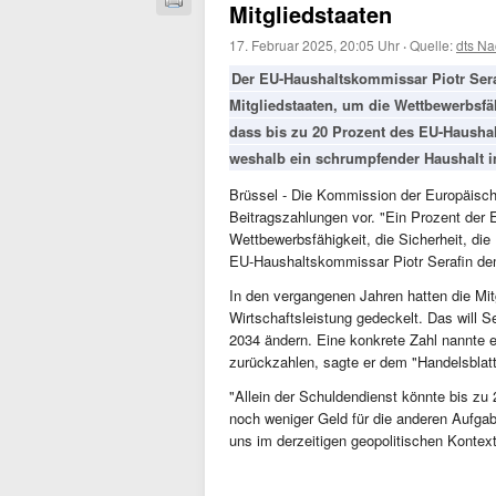
Mitgliedstaaten
17. Februar 2025, 20:05 Uhr
·
Quelle:
dts Na
Der EU-Haushaltskommissar Piotr Sera
Mitgliedstaaten, um die Wettbewerbsfäh
dass bis zu 20 Prozent des EU-Hausha
weshalb ein schrumpfender Haushalt im
Brüssel - Die Kommission der Europäische
Beitragszahlungen vor. "Ein Prozent der E
Wettbewerbsfähigkeit, die Sicherheit, di
EU-Haushaltskommissar Piotr Serafin dem
In den vergangenen Jahren hatten die Mi
Wirtschaftsleistung gedeckelt. Das will 
2034 ändern. Eine konkrete Zahl nannte 
zurückzahlen, sagte er dem "Handelsblatt
"Allein der Schuldendienst könnte bis z
noch weniger Geld für die anderen Aufga
uns im derzeitigen geopolitischen Kontext 