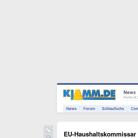
News
Portal (
4.
News
Forum
Schlaufuchs
Com
EU-Haushaltskommissar w