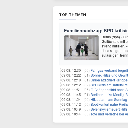
TOP-THEMEN
Familiennachzug: SPD kritisie
Berlin (dpa) - G
Geflüchtete mit 
streng kritisiert
dass sie grundlos
zulässigen Trenn
09.08. 12:30 |
(00)
Fahrgastverband begrü
09.08. 12:22 |
(01)
Sonne, Hitze und Gewit
09.08. 12:18 |
(01)
Union attackiert Klingbe
09.08. 12:12 |
(02)
SPD kritisiert Härtefal
09.08. 11:51 |
(05)
Fußgänger stirbt nach 
09.08. 11:45 |
(01)
Berliner Linke kündigt
09.08. 11:24 |
(00)
Hitzealarm am Sonntag -
09.08. 11:12 |
(00)
Boot kentert nahe Freihe
09.08. 10:49 |
(00)
Selenskyj erneuert Hilf
09.08. 10:44 |
(00)
Tote und Verletzte bei A