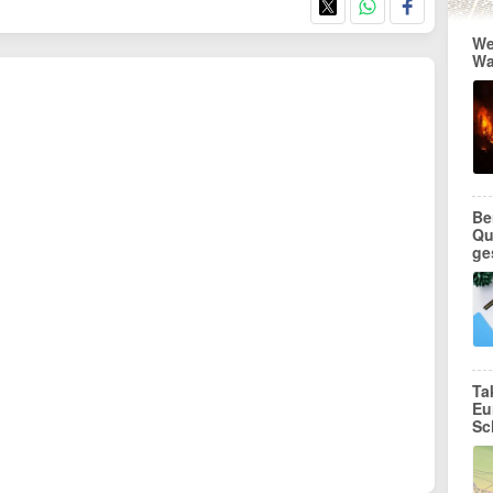
We
Wa
Be
Qu
ge
Ta
Eu
Sc