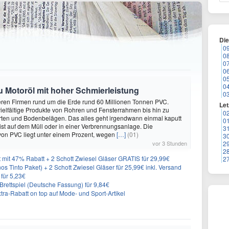
Di
0
0
0
0
0
0
zu Motoröl mit hoher Schmierleistung
0
eren Firmen rund um die Erde rund 60 Millionen Tonnen PVC.
Let
elfältige Produkte von Rohren und Fensterrahmen bis hin zu
0
rten und Bodenbelägen. Das alles geht irgendwann einmal kaputt
0
st auf dem Müll oder in einer Verbrennungsanlage. Die
3
von PVC liegt unter einem Prozent, wegen
[…]
(01)
3
vor 3 Stunden
2
2
 mit 47% Rabatt + 2 Schott Zwiesel Gläser GRATIS für 29,99€
2
os Tinto Paket) + 2 Schott Zwiesel Gläser für 25,99€ inkl. Versand
 für 5,23€
rettspiel (Deutsche Fassung) für 9,84€
ra-Rabatt on top auf Mode- und Sport-Artikel