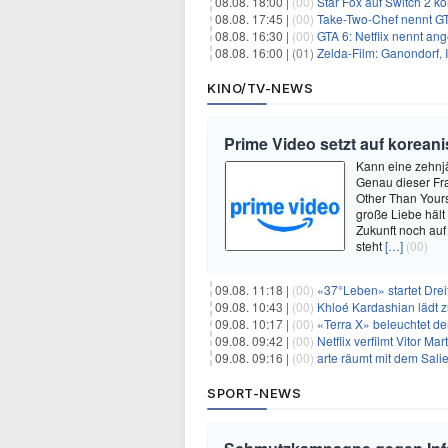
08.08. 18:00 |
(00)
Star Fox auf Switch 2 k
08.08. 17:45 |
(00)
Take-Two-Chef nennt GT
08.08. 16:30 |
(00)
GTA 6: Netflix nennt an
08.08. 16:00 |
(01)
Zelda-Film: Ganondorf, 
KINO/TV-NEWS
Prime Video setzt auf korean
Kann eine zehnj
Genau dieser Fr
Other Than Yours
große Liebe hält
Zukunft noch auf
steht
[…]
(00)
09.08. 11:18 |
(00)
«37°Leben» startet Drei
09.08. 10:43 |
(00)
Khloé Kardashian lädt z
09.08. 10:17 |
(00)
«Terra X» beleuchtet de
09.08. 09:42 |
(00)
Netflix verfilmt Vitor Ma
09.08. 09:16 |
(00)
arte räumt mit dem Sali
SPORT-NEWS