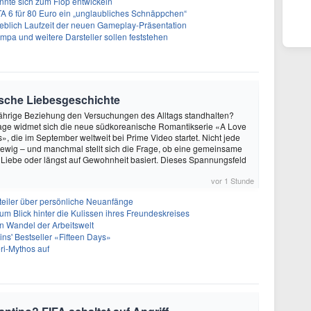
önnte sich zum Flop entwickeln
A 6 für 80 Euro ein „unglaubliches Schnäppchen“
geblich Laufzeit der neuen Gameplay-Präsentation
Impa und weitere Darsteller sollen feststehen
ische Liebesgeschichte
ährige Beziehung den Versuchungen des Alltags standhalten?
age widmet sich die neue südkoreanische Romantikserie «A Love
», die im September weltweit bei Prime Video startet. Nicht jede
 ewig – und manchmal stellt sich die Frage, ob eine gemeinsame
 Liebe oder längst auf Gewohnheit basiert. Dieses Spannungsfeld
vor 1 Stunde
teiler über persönliche Neuanfänge
um Blick hinter die Kulissen ihres Freundeskreises
n Wandel der Arbeitswelt
rtins' Bestseller «Fifteen Days»
eri-Mythos auf