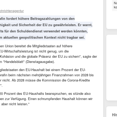
Na
k
chrichtenagentur
fin fordert höhere Beitragszahlungen von den
igkeit und Sicherheit der EU zu gewährleisten. Er warnt,
lts für den Schuldendienst verwendet werden könnten,
 aktuellen geopolitischen Kontext nicht tragbar sei.
n Union bereitet die Mitgliedstaaten auf höhere
U-Wirtschaftsleistung ist nicht genug, um die
e Kohäsion und die globale Präsenz der EU zu sichern", sagte der
 "Handelsblatt" (Dienstagausgabe).
tgliedstaaten den EU-Haushalt bei einem Prozent der EU-
Serafin beim nächsten mehrjährigen Finanzrahmen von 2028 bis
er nicht. Ab 2028 müsse die Kommission die Corona-Kredite
".
u 20 Prozent des EU-Haushalts beanspruchen, es stünde also
ben zur Verfügung. Einen schrumpfenden Haushalt können wir
aber nicht leisten."
Hi