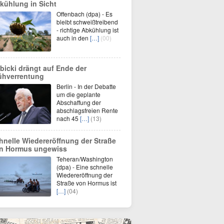
kühlung in Sicht
Offenbach (dpa) - Es
bleibt schweißtreibend
- richtige Abkühlung ist
auch in den
[…]
(00)
bicki drängt auf Ende der
ühverrentung
Berlin - In der Debatte
um die geplante
Abschaffung der
abschlagsfreien Rente
nach 45
[…]
(13)
hnelle Wiedereröffnung der Straße
n Hormus ungewiss
Teheran/Washington
(dpa) - Eine schnelle
Wiedereröffnung der
Straße von Hormus ist
[…]
(04)