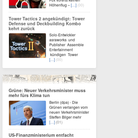
Höhenflug –
[…]
(00)
Tower Tactics 2 angekündigt: Tower
Defense und Deckbuilding Kombo
kehrt zurück
Solo-Entwickler
asraworks und
Publisher Assemble
Entertainment
kündigen Tower
[…]
(00)
Grüne: Neuer Verkehrsminister muss
mehr fürs Klima tun
Berlin (dpa) - Die
Grünen verlangen vom
neuen Verkehrsminister
Steffen Bilger mehr
[…]
(01)
US-Finanzministerium entfacht