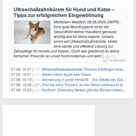
Ultraschallzahnbürste für Hund und Katze –
Tipps zur erfolgreichen Eingewöhnung
Mörfelden-Walldorf, 08.08.2026 (lifePR) -
Eine gute Mundhygiene ist für die
Gesundheit deiner Haustiere genauso
wichtig wie für deine eigene. Unsere
emmi-pet Ultraschallzahnbürste bietet
eine sanfte und effektive Lösung zur
Zahnpflege für Hunde und Katzen. Doch wie gewöhnst du deine
tierischen Freunde an unser hochmodernes und sehr
[…]
(00)
vor 19 Stunden
07.08. 16:47 |
(00)
Wirtschaftsstaatssekretär Thomas Dörflinger besucht Handwerksbetrieb im Kammerbezirk Freiburg
07.08. 16:31 |
(00)
Arbeit macht Spaß oder krank
07.08. 16:10 |
(00)
Vernetzung in jeder Hinsicht – Die Städte der Zukunft sind grün-blau
07.08. 15:29 |
(01)
Drei bis zehn Prozent, so viel Strom verbraucht ein Aufzug im Gebäude
07.08. 15:20 |
(00)
Northern Discovery Metals gibt die Börsennotierung an der Frankfurter Wertpapierbörse bekannt