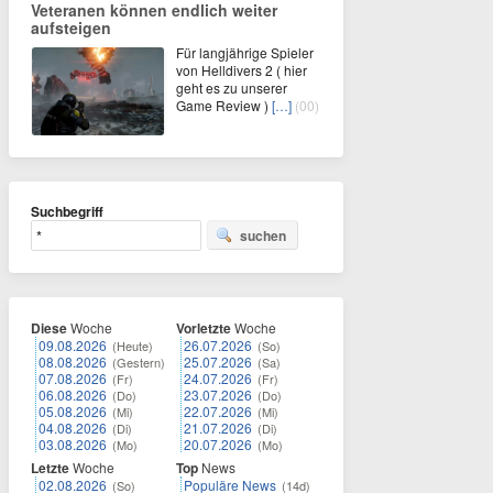
Veteranen können endlich weiter
aufsteigen
Für langjährige Spieler
von Helldivers 2 ( hier
geht es zu unserer
Game Review )
[…]
(00)
Suchbegriff
suchen
Diese
Woche
Vorletzte
Woche
09.08.2026
26.07.2026
(Heute)
(So)
08.08.2026
25.07.2026
(Gestern)
(Sa)
07.08.2026
24.07.2026
(Fr)
(Fr)
06.08.2026
23.07.2026
(Do)
(Do)
05.08.2026
22.07.2026
(Mi)
(Mi)
04.08.2026
21.07.2026
(Di)
(Di)
03.08.2026
20.07.2026
(Mo)
(Mo)
Letzte
Woche
Top
News
02.08.2026
Populäre News
(So)
(14d)