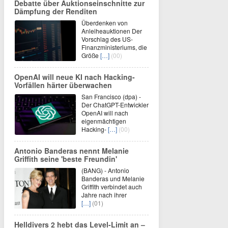
Debatte über Auktionseinschnitte zur
Dämpfung der Renditen
Überdenken von
Anleiheauktionen Der
Vorschlag des US-
Finanzministeriums, die
Größe
[…]
(00)
OpenAI will neue KI nach Hacking-
Vorfällen härter überwachen
San Francisco (dpa) -
Der ChatGPT-Entwickler
OpenAI will nach
eigenmächtigen
Hacking-
[…]
(00)
Antonio Banderas nennt Melanie
Griffith seine 'beste Freundin'
(BANG) - Antonio
Banderas und Melanie
Griffith verbindet auch
Jahre nach ihrer
[…]
(01)
Helldivers 2 hebt das Level-Limit an –