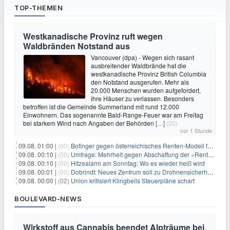
TOP-THEMEN
Westkanadische Provinz ruft wegen
Waldbränden Notstand aus
Vancouver (dpa) - Wegen sich rasant
ausbreitender Waldbrände hat die
westkanadische Provinz British Columbia
den Notstand ausgerufen. Mehr als
20.000 Menschen wurden aufgefordert,
ihre Häuser zu verlassen. Besonders
betroffen ist die Gemeinde Summerland mit rund 12.000
Einwohnern. Das sogenannte Bald-Range-Feuer war am Freitag
bei starkem Wind nach Angaben der Behörden
[…]
(00)
vor 1 Stunde
09.08. 01:00 |
(00)
Bofinger gegen österreichisches Renten-Modell für Schwerarbeiter
09.08. 00:10 |
(00)
Umfrage: Mehrheit gegen Abschaffung der «Rente mit 63»
09.08. 00:10 |
(00)
Hitzealarm am Sonntag: Wo es wieder heiß wird
09.08. 00:01 |
(00)
Dobrindt: Neues Zentrum soll zu Drohnensicherheit forschen
09.08. 00:00 |
(02)
Union kritisiert Klingbeils Steuerpläne scharf
BOULEVARD-NEWS
Wirkstoff aus Cannabis beendet Alpträume bei