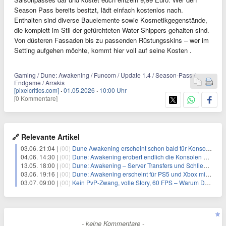
Season Pass bereits besitzt, lädt einfach kostenlos nach.
Enthalten sind diverse Bauelemente sowie Kosmetikgegenstände,
die komplett im Stil der gefürchteten Water Shippers gehalten sind.
Von düsteren Fassaden bis zu passenden Rüstungsskins – wer im
Setting aufgehen möchte, kommt hier voll auf seine Kosten .
Gaming / Dune: Awakening / Funcom / Update 1.4 / Season-Pass /
Endgame / Arrakis
[pixelcritics.com]
·
01.05.2026
·
10:00 Uhr
[0 Kommentare]
🔗 Relevante Artikel
03.06. 21:04 |
(00)
Dune Awakening erscheint schon bald für Konsolen und Einzelspielermodus
04.06. 14:30 |
(00)
Dune: Awakening erobert endlich die Konsolen – und bringt den lange geforderten Singleplayer gleich mit
13.05. 18:00 |
(00)
Dune: Awakening – Server Transfers und Schließungen sorgen für Unruhe
03.06. 19:16 |
(00)
Dune: Awakening erscheint für PS5 und Xbox mit der bisher besten Version des Spiels
03.07. 09:00 |
(00)
Kein PvP-Zwang, volle Story, 60 FPS – Warum Dune: Awakening auf der Konsole besser wird als auf dem PC
- keine Kommentare -