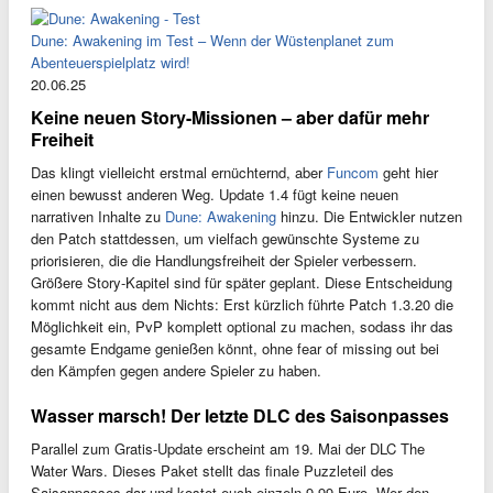
Dune: Awakening im Test – Wenn der Wüstenplanet zum
Abenteuerspielplatz wird!
20.06.25
Keine neuen Story-Missionen – aber dafür mehr
Freiheit
Das klingt vielleicht erstmal ernüchternd, aber
Funcom
geht hier
einen bewusst anderen Weg. Update 1.4 fügt keine neuen
narrativen Inhalte zu
Dune: Awakening
hinzu. Die Entwickler nutzen
den Patch stattdessen, um vielfach gewünschte Systeme zu
priorisieren, die die Handlungsfreiheit der Spieler verbessern.
Größere Story-Kapitel sind für später geplant. Diese Entscheidung
kommt nicht aus dem Nichts: Erst kürzlich führte Patch 1.3.20 die
Möglichkeit ein, PvP komplett optional zu machen, sodass ihr das
gesamte Endgame genießen könnt, ohne fear of missing out bei
den Kämpfen gegen andere Spieler zu haben.
Wasser marsch! Der letzte DLC des Saisonpasses
Parallel zum Gratis-Update erscheint am 19. Mai der DLC The
Water Wars. Dieses Paket stellt das finale Puzzleteil des
Saisonpasses dar und kostet euch einzeln 9,99 Euro. Wer den