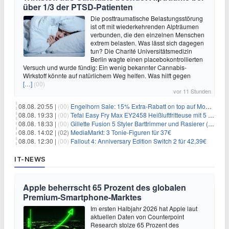
über 1/3 der PTSD-Patienten
Die posttraumatische Belastungsstörung
ist oft mit wiederkehrenden Alpträumen
verbunden, die den einzelnen Menschen
extrem belasten. Was lässt sich dagegen
tun? Die Charité Universitätsmedizin
Berlin wagte einen placebokontrollierten
Versuch und wurde fündig: Ein wenig bekannter Cannabis-
Wirkstoff könnte auf natürlichem Weg helfen. Was hilft gegen
[…]
(00)
vor 11 Stunden
08.08. 20:55 |
(00)
Engelhorn Sale: 15% Extra-Rabatt on top auf Mode- und Sport-Artikel
08.08. 19:33 |
(00)
Tefal Easy Fry Max EY2458 Heißluftfritteuse mit 5 Litern für 64,99€
08.08. 18:33 |
(00)
Gillette Fusion 5 Styler Barttrimmer und Rasierer (All in One) für 16€
08.08. 14:02 |
(02)
MediaMarkt: 3 Tonie-Figuren für 37€
08.08. 12:30 |
(00)
Fallout 4: Anniversary Edition Switch 2 für 42,39€
IT-NEWS
Apple beherrscht 65 Prozent des globalen
Premium-Smartphone-Marktes
Im ersten Halbjahr 2026 hat Apple laut
aktuellen Daten von Counterpoint
Research stolze 65 Prozent des