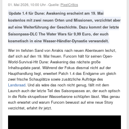
01. Mai 2026, 10:00 Uhr
·
Quelle:
PixelCritics
Update 1.4 für Dune: Awakening erscheint am 19. Mai
kostenlos mit zwei neuen Orten und Missionen, verzichtet aber
auf eine Weiterführung der Geschichte. Dazu kommt der letzte
Saisonpass-DLC The Water Wars für 9,99 Euro, der euch
kosmetisch in eine Wasser-Händler-Dynastie verwandelt.
Wer im tiefsten Sand von Arrakis nach neuen Abenteuern lechzt,
darf sich auf den 19. Mai freuen. Funcom hält für seinen Open-
World-Survival-Hit Dune: Awakening das nächste große
Inhaltsupdate parat. Während der Fokus diesmal nicht auf der
Haupthandlung liegt, erweitert Patch 1.4 das Endgame um gleich
zwei frische Schauplätze sowie zusätzliche Aufträge des
Landsraad
. Und als wäre das noch nicht genug, fällt mit dem
Launch auch der letzte Teil des Saisonpasses an, der euch optisch
in die Rolle skrupelloser Wasserbarone schlüpfen lässt. Was genau
euch erwartet und warum Funcom bewusst auf eine neue Story
verzichtet, erfahrt ihr jetzt.