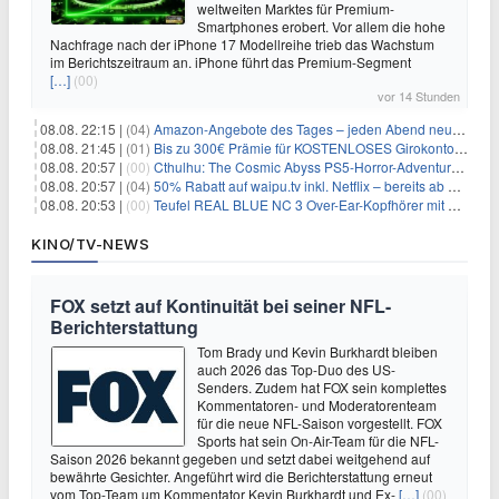
weltweiten Marktes für Premium-
Smartphones erobert. Vor allem die hohe
Nachfrage nach der iPhone 17 Modellreihe trieb das Wachstum
im Berichtszeitraum an. iPhone führt das Premium-Segment
[…]
(00)
vor 14 Stunden
08.08. 22:15 |
(04)
Amazon-Angebote des Tages – jeden Abend neue Deals zum Stöbern
08.08. 21:45 |
(01)
Bis zu 300€ Prämie für KOSTENLOSES Girokonto bei der Santander – 50€ schon nach 1 Woche!
08.08. 20:57 |
(00)
Cthulhu: The Cosmic Abyss PS5-Horror-Adventure für 27,99€
08.08. 20:57 |
(04)
50% Rabatt auf waipu.tv inkl. Netflix – bereits ab 9€/Monat (statt 17,99€)
08.08. 20:53 |
(00)
Teufel REAL BLUE NC 3 Over-Ear-Kopfhörer mit ANC für 149,99€
KINO/TV-NEWS
FOX setzt auf Kontinuität bei seiner NFL-
Berichterstattung
Tom Brady und Kevin Burkhardt bleiben
auch 2026 das Top-Duo des US-
Senders. Zudem hat FOX sein komplettes
Kommentatoren- und Moderatorenteam
für die neue NFL-Saison vorgestellt. FOX
Sports hat sein On-Air-Team für die NFL-
Saison 2026 bekannt gegeben und setzt dabei weitgehend auf
bewährte Gesichter. Angeführt wird die Berichterstattung erneut
vom Top-Team um Kommentator Kevin Burkhardt und Ex-
[…]
(00)