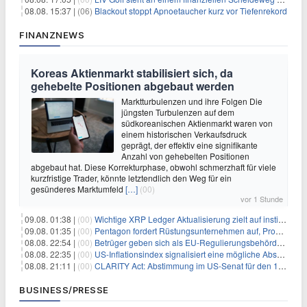
08.08. 15:37 |
(06)
Blackout stoppt Apnoetaucher kurz vor Tiefenrekord
FINANZNEWS
Koreas Aktienmarkt stabilisiert sich, da
gehebelte Positionen abgebaut werden
Marktturbulenzen und ihre Folgen Die
jüngsten Turbulenzen auf dem
südkoreanischen Aktienmarkt waren von
einem historischen Verkaufsdruck
geprägt, der effektiv eine signifikante
Anzahl von gehebelten Positionen
abgebaut hat. Diese Korrekturphase, obwohl schmerzhaft für viele
kurzfristige Trader, könnte letztendlich den Weg für ein
gesünderes Marktumfeld
[…]
(00)
vor 1 Stunde
09.08. 01:38 |
(00)
Wichtige XRP Ledger Aktualisierung zielt auf institutionelle Akzeptanz ab
09.08. 01:35 |
(00)
Pentagon fordert Rüstungsunternehmen auf, Produktion angesichts eskalierender globaler Spannungen zu steigern
08.08. 22:54 |
(00)
Betrüger geben sich als EU-Regulierungsbehörden aus, um Krypto-Nutzer nach MiCA-Deadline ins Visier zu nehmen
08.08. 22:35 |
(00)
US-Inflationsindex signalisiert eine mögliche Abschwächung der Inflationsdruck
08.08. 21:11 |
(00)
CLARITY Act: Abstimmung im US-Senat für den 15. September angesetzt
BUSINESS/PRESSE