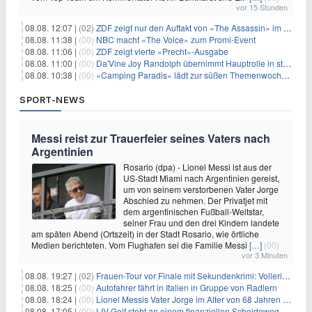
vor 15 Stunden
08.08. 12:07 |
(02)
ZDF zeigt nur den Auftakt von «The Assassin» im Fernsehen
08.08. 11:38 |
(00)
NBC macht «The Voice» zum Promi-Event
08.08. 11:06 |
(00)
ZDF zeigt vierte «Precht»-Ausgabe
08.08. 11:00 |
(00)
Da'Vine Joy Randolph übernimmt Hauptrolle in starbesetzter schwarzer Komödie
08.08. 10:38 |
(00)
«Camping Paradis» lädt zur süßen Themenwoche ein
SPORT-NEWS
Messi reist zur Trauerfeier seines Vaters nach
Argentinien
Rosario (dpa) - Lionel Messi ist aus der
US-Stadt Miami nach Argentinien gereist,
um von seinem verstorbenen Vater Jorge
Abschied zu nehmen. Der Privatjet mit
dem argentinischen Fußball-Weltstar,
seiner Frau und den drei Kindern landete
am späten Abend (Ortszeit) in der Stadt Rosario, wie örtliche
Medien berichteten. Vom Flughafen sei die Familie Messi
[…]
(00)
vor 3 Minuten
08.08. 19:27 |
(02)
Frauen-Tour vor Finale mit Sekundenkrimi: Vollering in Gelb
08.08. 18:25 |
(00)
Autofahrer fährt in Italien in Gruppe von Radlern
08.08. 18:24 |
(00)
Lionel Messis Vater Jorge im Alter von 68 Jahren gestorben
08.08. 17:05 |
(00)
LIV Golf steht an einem finanziellen Scheideweg auf der Suche nach neuen Investitionen