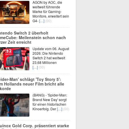
AGON by AOC, die
weltweit führende
Marke für Gaming-
Monitore, erweitert sein
G4-
[…]
(00)
ntendo Switch 2 überholt
meCube: Meilenstein schon nach
rzer Zeit erreicht
Update vom 06. August
2026: Die Nintendo
Switch 2 hat weltweit
23,68 Millionen
[…]
(00)
pider-Man' schlägt 'Toy Story 5':
m Hollands neuer Film bricht alle
korde
(BANG) - 'Spider-Man:
Brand New Day' sorgt
für einen historischen
Kinoerfolg. Der
[…]
(00)
uinox Gold Corp. präsentiert starke