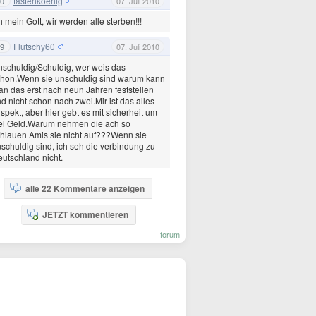
tastenkoenig
0
07. Juli 2010
 mein Gott, wir werden alle sterben!!!
Flutschy60
9
07. Juli 2010
schuldig/Schuldig, wer weis das
hon.Wenn sie unschuldig sind warum kann
n das erst nach neun Jahren feststellen
d nicht schon nach zwei.Mir ist das alles
spekt, aber hier gebt es mit sicherheit um
el Geld.Warum nehmen die ach so
hlauen Amis sie nicht auf???Wenn sie
schuldig sind, ich seh die verbindung zu
utschland nicht.
alle 22 Kommentare anzeigen
JETZT kommentieren
forum