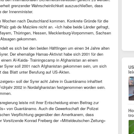
herheit grenzender Wahrscheinlichkeit auszuschließen, dass
e der Innenminister.
gen Wochen nach Deutschland kommen. Konkrete Gründe für die
falz gab de Maizière nicht an. «Ich habe beide Länder gefragt,
 Bayern, Thüringen, Hessen, Mecklenburg-Vorpommern, Sachsen
re Absagen gekommen.
ndelt es sich bei den beiden Häftlingen um einen 34 Jahre alten
 Syrer. Der ehemalige Hamas-Aktivist habe sich 2001 für den
n einem Al-Kaida- Trainingscamp in Afghanistan an einem
er Syrer soll 2001 nach Afghanistan gekommen sein, um sich
US
le
et das Blatt unter Berufung auf US-Akten.
eigers» soll der Syrer acht Jahre in Guantánamo inhaftiert
 Frühjahr 2002 in Nordafghanistan festgenommen worden sein.
tammen.
sregierung leiste mit ihrer Entscheidung einen Beitrag zur
s» von Guantánamo. Auch die Gewerkschaft der Polizei
Ho
alischen Verpflichtung gegenüber den Amerikanern, dass
tr
 Vorsitzende Konrad Freiberg der «Mitteldeutschen Zeitung»