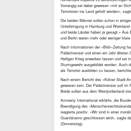
Vorrangig sei dabei gewesen «mit an Sic
Terroristen ins Land geholt werden», sagt
Die beiden Männer sollen schon in eini
Unterbringung in Hamburg und Rheinland-P
und beide Länder haben ja gesagt.» Aus
und Berlin waren mehr oder weniger kla
Nach Informationen der «Bild»-Zeitung ha
Palästinenser und einen ein Jahr älteren
Heiligen Krieg anwerben lassen und sei i
Sturmgewehr ausgebildet worden. Auch d
als Terrorist ausbilden zu lassen, bericht
Nach einem Bericht des «Kölner Stadt-Anz
gewesen sein. Der Palästinenser soll im
Beide sollen aus dem Westjordanland s
Amnesty International erklärte, die Bunde
Beendigung des «Menschenrechtsskandal
reagierte positiv: «Wir sind in einer mor
Guantánamo geschlossen wird», sagte der
(Donnerstag).