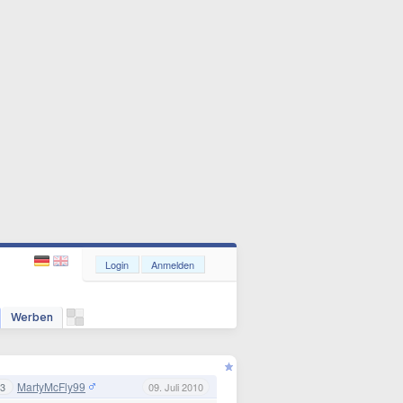
Login
Anmelden
Werben
MartyMcFly99
3
09. Juli 2010