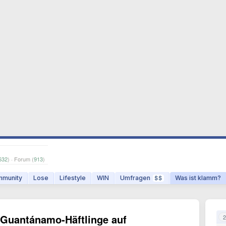
632
) · Forum (
913
)
munity
Lose
Lifestyle
WIN
Umfragen
Was ist klamm?
$$
Guantánamo-Häftlinge auf
2