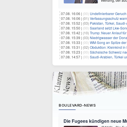
Werding, der au
07.08. 16:06 |
(00)
Undefinierbarer Geruch 
07.08. 16:06 |
(01)
Verfassungsschutz war
07.08. 15:52 |
(03)
Pakistan, Türkei, Saudi
07.08. 15:50 |
(00)
Saarland setzt Lkw-Son
07.08. 15:42 |
(10)
Trump: Neuer Anlauf fü
07.08. 15:39 |
(03)
Niedrigwasser der Donau
07.08. 15:33 |
(00)
WM-Song an Spitze der 
07.08. 15:31 |
(02)
Obduktion: Kleinkind in 
07.08. 15:23 |
(00)
Sächsische Schweiz nac
07.08. 14:57 |
(00)
Saudi-Arabien, Türkei u
BOULEVARD-NEWS
Die Fugees kündigen neue Mus