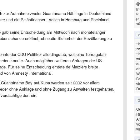
@
ge
sich zur Aufnahme zweier Guantánamo-Häftlinge in Deutschland
um
po
rer und ein Palästinenser - sollen in Hamburg und Rheinland-
vö
e gab seine Entscheidung am Mittwoch nach monatelanger
2
ebenschance eröffnet, ohne die Sicherheit der Bevölkerung zu
*I
zw
*l
hnte der CDU-Politiker allerdings ab, weil eine Terrorgefahr
wü
erden konnte. Auch möglichen weiteren Anfragen der US-
au
sage. Für seine Entscheidung erntete de Maizière breite
er
d von Amnesty International.
Wa
Br
 Guantánamo Bay auf Kuba werden seit 2002 vor allem
vi
lieder ohne Anklage und ohne Zugang zu Anwälten festgehalten.
D
verdächtige dort ein.
2
Ge
Ri
An
vo
wü