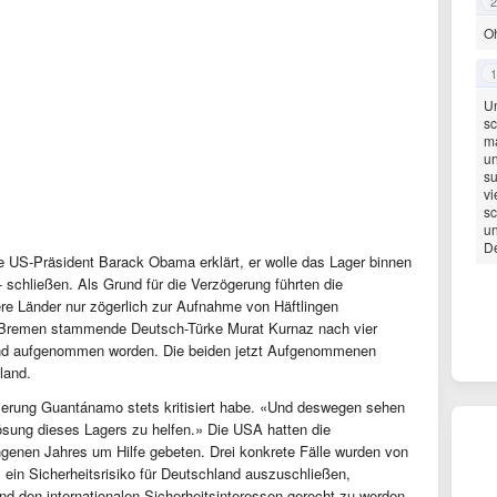
2
Oh
1
Un
sc
ma
un
su
vi
sc
un
De
e US-Präsident Barack Obama erklärt, er wolle das Lager binnen
 schließen. Als Grund für die Verzögerung führten die
re Länder nur zögerlich zur Aufnahme von Häftlingen
us Bremen stammende Deutsch-Türke Murat Kurnaz nach vier
and aufgenommen worden. Die beiden jetzt Aufgenommenen
land.
ierung Guantánamo stets kritisiert habe. «Und deswegen sehen
lösung dieses Lagers zu helfen.» Die USA hatten die
genen Jahres um Hilfe gebeten. Drei konkrete Fälle wurden von
 ein Sicherheitsrisiko für Deutschland auszuschließen,
d den internationalen Sicherheitsinteressen gerecht zu werden.