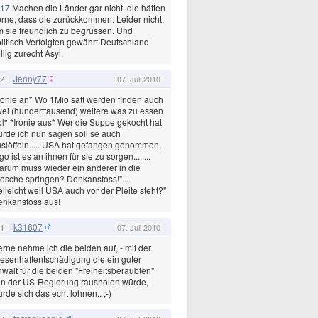
17
Machen die Länder gar nicht, die hätten
rne, dass die zurückkommen. Leider nicht,
 sie freundlich zu begrüssen. Und
litisch Verfolgten gewährt Deutschland
llig zurecht Asyl.
Jenny77
2
07. Juli 2010
ronie an* Wo 1Mio satt werden finden auch
ei (hunderttausend) weitere was zu essen
ol* *Ironie aus* Wer die Suppe gekocht hat
rde ich nun sagen soll se auch
slöffeln..... USA hat gefangen genommen,
go ist es an ihnen für sie zu sorgen........
rum muss wieder ein anderer in die
esche springen? Denkanstoss!"....
elleicht weil USA auch vor der Pleite steht?"
enkanstoss aus!
k31607
1
07. Juli 2010
rne nehme ich die beiden auf, - mit der
esenhaftentschädigung die ein guter
walt für die beiden "Freiheitsberaubten"
n der US-Regierung rausholen würde,
rde sich das echt lohnen.. ;-)