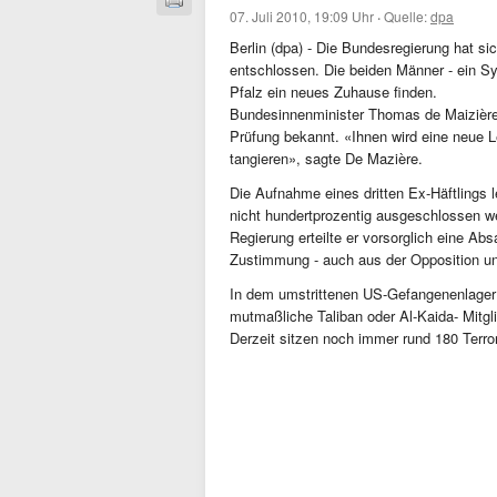
07. Juli 2010, 19:09 Uhr
·
Quelle:
dpa
Berlin (dpa) - Die Bundesregierung hat 
entschlossen. Die beiden Männer - ein Sy
Pfalz ein neues Zuhause finden.
Bundesinnenminister Thomas de Maizièr
Prüfung bekannt. «Ihnen wird eine neue L
tangieren», sagte De Mazière.
Die Aufnahme eines dritten Ex-Häftlings le
nicht hundertprozentig ausgeschlossen w
Regierung erteilte er vorsorglich eine Ab
Zustimmung - auch aus der Opposition un
In dem umstrittenen US-Gefangenenlager
mutmaßliche Taliban oder Al-Kaida- Mitg
Derzeit sitzen noch immer rund 180 Terror