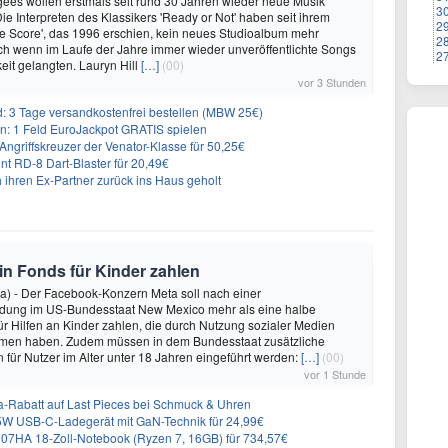
ees wollen erstmals seit rund 30 Jahren wieder neue Musik
3
Die Interpreten des Klassikers 'Ready or Not' haben seit ihrem
2
e Score', das 1996 erschien, kein neues Studioalbum mehr
2
auch wenn im Laufe der Jahre immer wieder unveröffentlichte Songs
2
keit gelangten. Lauryn Hill
[…]
(00)
vor 3 Stunden
3 Tage versandkostenfrei bestellen (MBW 25€)
: 1 Feld EuroJackpot GRATIS spielen
ngriffskreuzer der Venator-Klasse für 50,25€
nt RD-8 Dart-Blaster für 20,49€
 ihren Ex-Partner zurück ins Haus geholt
 in Fonds für Kinder zahlen
a) - Der Facebook-Konzern Meta soll nach einer
idung im US-Bundesstaat New Mexico mehr als eine halbe
für Hilfen an Kinder zahlen, die durch Nutzung sozialer Medien
en haben. Zudem müssen in dem Bundesstaat zusätzliche
für Nutzer im Alter unter 18 Jahren eingeführt werden:
[…]
(00)
vor 1 Stunde
-Rabatt auf Last Pieces bei Schmuck & Uhren
 USB-C-Ladegerät mit GaN-Technik für 24,99€
7HA 18-Zoll-Notebook (Ryzen 7, 16GB) für 734,57€