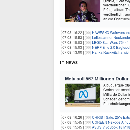
(BANG) - Die Fug
veröffentlichen. 
Erfolgsalbum 'Th
veröffentlicht, 
an die Öffentlich
07.08. 16:22 |
(00)
HAWESKO Weinversand: 
07.08. 15:53 |
(00)
Lottoscanner-Neukunden
07.08. 15:03 |
(00)
LEGO Star Wars 75441 A
07.08. 15:03 |
(00)
NERF Elite 2.0 Eaglepoi
07.08. 13:00 |
(00)
Hanka Rackwitz hat sich
IT-NEWS
Meta soll 567 Millionen Dollar
Albuquerque (dp
Gerichtsentsche
Milliarde Dollar 
Schaden genomm
Einschränkungen 
07.08. 16:26 |
(00)
CHRIST Sale: 25% Extra
07.08. 15:45 |
(00)
UGREEN Nexode Air 65W
07.08. 15:45 |
(00)
ASUS VivoBook 18 M180