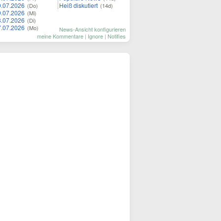
0.07.2026
Heiß diskutiert
(Do)
(14d)
9.07.2026
(Mi)
8.07.2026
(Di)
7.07.2026
(Mo)
News-Ansicht konfigurieren
meine Kommentare
|
Ignore
|
Notifies