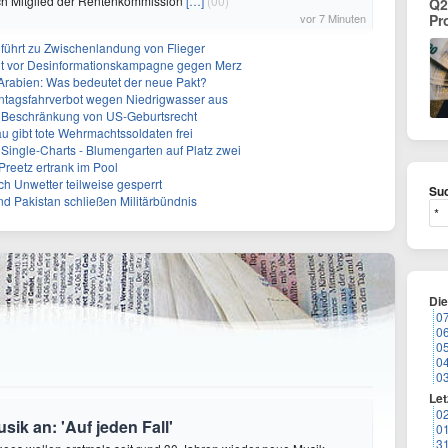
ch Mitglied der Rentenkommission
[…]
(00)
Q2
vor 7 Minuten
Pr
führt zu Zwischenlandung von Flieger
nt vor Desinformationskampagne gegen Merz
-Arabien: Was bedeutet der neue Pakt?
ntagsfahrverbot wegen Niedrigwasser aus
r Beschränkung von US-Geburtsrecht
 gibt tote Wehrmachtssoldaten frei
Single-Charts - Blumengarten auf Platz zwei
Preetz ertrank im Pool
h Unwetter teilweise gesperrt
Suc
nd Pakistan schließen Militärbündnis
Di
0
0
0
0
0
Let
0
ik an: 'Auf jeden Fall'
0
3