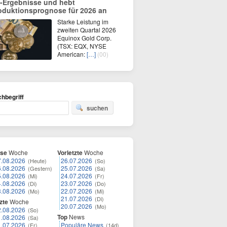
-Ergebnisse und hebt
oduktionsprognose für 2026 an
Starke Leistung im
zweiten Quartal 2026
Equinox Gold Corp.
(TSX: EQX, NYSE
American:
[…]
(00)
hbegriff
suchen
ese
Woche
Vorletzte
Woche
7.08.2026
26.07.2026
(Heute)
(So)
6.08.2026
25.07.2026
(Gestern)
(Sa)
5.08.2026
24.07.2026
(Mi)
(Fr)
4.08.2026
23.07.2026
(Di)
(Do)
3.08.2026
22.07.2026
(Mo)
(Mi)
21.07.2026
(Di)
zte
Woche
20.07.2026
(Mo)
2.08.2026
(So)
Top
News
1.08.2026
(Sa)
1.07.2026
Populäre News
(Fr)
(14d)