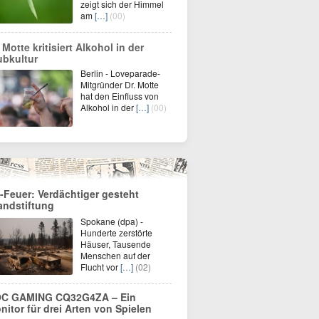
zeigt sich der Himmel
am
[…]
(00)
 Motte kritisiert Alkohol in der
ubkultur
Berlin - Loveparade-
Mitgründer Dr. Motte
hat den Einfluss von
Alkohol in der
[…]
(00)
-Feuer: Verdächtiger gesteht
andstiftung
Spokane (dpa) -
Hunderte zerstörte
Häuser, Tausende
Menschen auf der
Flucht vor
[…]
(02)
C GAMING CQ32G4ZA – Ein
nitor für drei Arten von Spielen