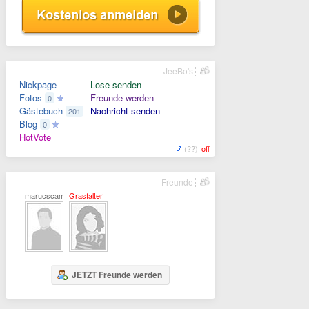
JeeBo's
Nickpage
Lose senden
Fotos
Freunde werden
0
Gästebuch
Nachricht senden
201
Blog
0
HotVote
(??)
off
Freunde
marucscam2001
Grasfalter
JETZT Freunde werden