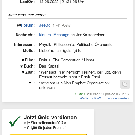
LastOn:
13.06.2022 | 21:31:26 Uhr
Mehr Infos über JeeBo ...
@
Forum
:
JeeBo
(1.741 Posts)
Nachricht:
klamm- Message
an JeeBo schreiben
Interessen:
Physik, Philosophie, Politische Ökonomie
Motto:
Lieber rot als (geistig) tot!
Film:
Dokus: The Corporation / Home
Buch:
Das Kapital
Zitat:
"Wer sagt: hier herrscht Freiheit, der lügt, denn
Freiheit herrscht nicht." Erich Fried
.:
"Atheism is a Non-Prophet-Organisation"
unknown
13.829
Besucher :: updated 06.05.16
Wer ist online?
::
Freunde werden