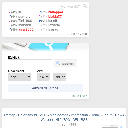
Wer war da?
lisi63
knueppel
(62)
(??)
pscheidl
blabla83
(64)
(??)
Tini1966
bs-alf
(59)
(61)
martabk
raffaela
(69)
(??)
amsi2000
marac
(49)
(??)
... und
4 Gäste
ID/Nick
suchen
Geschlecht
Alter
-
erweiterte Suche
neue User
Sitemap
·
Datenschutz
·
AGB
·
Mediadaten
·
Impressum
·
Home
·
Forum
·
News
·
Werben
·
Hilfe/FAQ
·
API
·
RSS
♡
mit
seit 1999
▲
nach oben