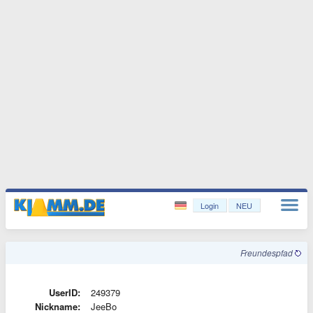
Login
NEU
Freundespfad
UserID:
249379
Nickname:
JeeBo