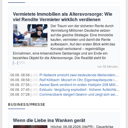
Vermietete Immobilien als Altersvorsorge: Wie
viel Rendite Vermieter wirklich verdienen
Der Traum von der sicheren Rente durch
Vermietung Millionen Deutsche setzen
auf die gleiche Strategie: Eine Immobilie
kaufen, vermieten und damit die Rente
aufbessern. Auf den ersten Blick wirkt das
Konzept verlockend – regelmäßige
Einnahmen, eine krisensichere Geldanlage und am Ende ein
bezahltes Objekt für die Altersvorsorge. Die Realität sieht für
[…]
(00)
vor 52 Minuten
06.08. 08:58 |
(00)
Pi Network erreicht zwei bedeutende Meilensteine in einer Rallye
06.08. 08:58 |
(00)
Ralf Kölbach: Mozart im Ohr, Eigenkapitalquote im Blick - wie dieser Denker die Westerwald Bank führt
06.08. 07:56 |
(00)
Aareal Bank verdient im ersten Halbjahr 208 Millionen Euro
06.08. 07:45 |
(00)
Exklusiv: Vergütung explodiert - früherer Aufsichtsratschef gibt aus Protest Ehrentitel ab
06.08. 07:28 |
(00)
Commerzbank steigert Gewinn und zeigt sich selbstbewusst gegenüber Unicredit
BUSINESS/PRESSE
Wenn die Liebe ins Wanken gerät
Höchst, 06.08.2026 (lifePR) - Dauerkrise