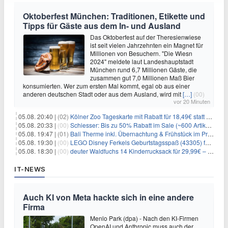
Oktoberfest München: Traditionen, Etikette und
Tipps für Gäste aus dem In- und Ausland
Das Oktoberfest auf der Theresienwiese
ist seit vielen Jahrzehnten ein Magnet für
Millionen von Besuchern. "Die Wiesn
2024" meldete laut Landeshauptstadt
München rund 6,7 Millionen Gäste, die
zusammen gut 7,0 Millionen Maß Bier
konsumierten. Wer zum ersten Mal kommt, egal ob aus einer
anderen deutschen Stadt oder aus dem Ausland, wird mit
[…]
(00)
vor 20 Minuten
05.08. 20:40 |
(02)
Kölner Zoo Tageskarte mit Rabatt für 18,49€ statt 29,50€ – einlösbar bis Dezember
05.08. 20:33 |
(00)
Schiesser: Bis zu 50% Rabatt im Sale (~600 Artikel zur Auswahl)
05.08. 19:47 |
(01)
Bali Therme inkl. Übernachtung & Frühstück im Premium Hotel (Bad Oeynhausen) ab 89€ p.P.
05.08. 19:30 |
(00)
LEGO Disney Ferkels Geburtstagsspaß (43305) für 29,10€
05.08. 18:30 |
(00)
deuter Waldfuchs 14 Kinderrucksack für 29,99€ – Amber-maple
IT-NEWS
Auch KI von Meta hackte sich in eine andere
Firma
Menlo Park (dpa) - Nach den KI-Firmen
OpenAI und Anthropic muss auch der