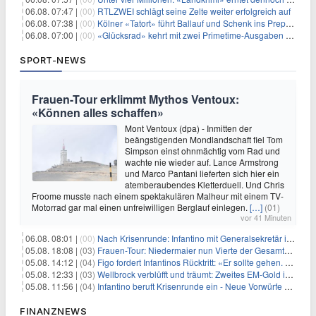
06.08. 07:47 |
(00)
RTLZWEI schlägt seine Zelte weiter erfolgreich auf
06.08. 07:38 |
(00)
Kölner «Tatort» führt Ballauf und Schenk ins Prepper-Milieu
06.08. 07:00 |
(00)
«Glücksrad» kehrt mit zwei Primetime-Ausgaben zurück
SPORT-NEWS
Frauen-Tour erklimmt Mythos Ventoux:
«Können alles schaffen»
Mont Ventoux (dpa) - Inmitten der
beängstigenden Mondlandschaft fiel Tom
Simpson einst ohnmächtig vom Rad und
wachte nie wieder auf. Lance Armstrong
und Marco Pantani lieferten sich hier ein
atemberaubendes Kletterduell. Und Chris
Froome musste nach einem spektakulären Malheur mit einem TV-
Motorrad gar mal einen unfreiwilligen Berglauf einlegen.
[…]
(01)
vor 41 Minuten
06.08. 08:01 |
(00)
Nach Krisenrunde: Infantino mit Generalsekretär im Stadion
05.08. 18:08 |
(03)
Frauen-Tour: Niedermaier nun Vierte der Gesamtwertung
05.08. 14:12 |
(04)
Figo fordert Infantinos Rücktritt: «Er sollte gehen. Jetzt»
05.08. 12:33 |
(03)
Wellbrock verblüfft und träumt: Zweites EM-Gold in Paris
05.08. 11:56 |
(04)
Infantino beruft Krisenrunde ein - Neue Vorwürfe gegen FIFA
FINANZNEWS