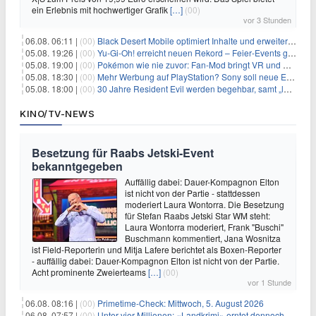
ein Erlebnis mit hochwertiger Grafik
[…]
(00)
vor 3 Stunden
06.08. 06:11 |
(00)
Black Desert Mobile optimiert Inhalte und erweitert Treasure Access
05.08. 19:26 |
(00)
Yu‑Gi‑Oh! erreicht neuen Rekord – Feier‑Events gestartet
05.08. 19:00 |
(00)
Pokémon wie nie zuvor: Fan-Mod bringt VR und Ego-Perspektive nach Kanto
05.08. 18:30 |
(00)
Mehr Werbung auf PlayStation? Sony soll neue Einnahmequellen prüfen
05.08. 18:00 |
(00)
30 Jahre Resident Evil werden begehbar, samt „lebensgroßem Leon“
KINO/TV-NEWS
Besetzung für Raabs Jetski-Event
bekanntgegeben
Auffällig dabei: Dauer-Kompagnon Elton
ist nicht von der Partie - stattdessen
moderiert Laura Wontorra. Die Besetzung
für Stefan Raabs Jetski Star WM steht:
Laura Wontorra moderiert, Frank "Buschi"
Buschmann kommentiert, Jana Wosnitza
ist Field-Reporterin und Mitja Lafere berichtet als Boxen-Reporter
- auffällig dabei: Dauer-Kompagnon Elton ist nicht von der Partie.
Acht prominente Zweierteams
[…]
(00)
vor 1 Stunde
06.08. 08:16 |
(00)
Primetime-Check: Mittwoch, 5. August 2026
06.08. 07:57 |
(00)
Unter vier Millionen: «Landkrimi» erntet dennoch Primetime-Führung