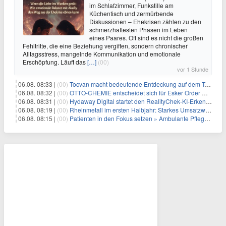
im Schlafzimmer, Funkstille am
Küchentisch und zermürbende
Diskussionen – Ehekrisen zählen zu den
schmerzhaftesten Phasen im Leben
eines Paares. Oft sind es nicht die großen
Fehltritte, die eine Beziehung vergiften, sondern chronischer
Alltagsstress, mangelnde Kommunikation und emotionale
Erschöpfung. Läuft das
[…]
(00)
vor 1 Stunde
06.08. 08:33 |
(00)
Tocvan macht bedeutende Entdeckung auf dem Trend Mezquite in Gran Pilar: 215 m mit 0,6 g/t Au ab 36,6 m Bohrtiefe
06.08. 08:32 |
(00)
OTTO-CHEMIE entscheidet sich für Esker Order Management zur Optimierung des Auftragseingangs
06.08. 08:31 |
(00)
Hydaway Digital startet den RealityChek-KI-Erkennungs-Bot auf X und ermöglicht damit eine Echtzeit-Verifizierung nach dem Motto „Ist das echt?“ auf einer der größten öffentlichen Kommunikationsplattformen weltweit
06.08. 08:19 |
(00)
Rheinmetall im ersten Halbjahr: Starkes Umsatzwachstum und Profitabilität auf Rekordniveau
06.08. 08:15 |
(00)
Patienten in den Fokus setzen » Ambulante Pflegedienste haben mehr Zeit durch die Personalplanung von ISGUS