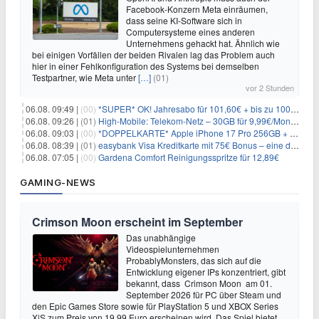
Facebook-Konzern Meta einräumen,
dass seine KI-Software sich in
Computersysteme eines anderen
Unternehmens gehackt hat. Ähnlich wie
bei einigen Vorfällen der beiden Rivalen lag das Problem auch
hier in einer Fehlkonfiguration des Systems bei demselben
Testpartner, wie Meta unter
[…]
(01)
vor 2 Stunden
06.08. 09:49 |
(00)
*SUPER* OK! Jahresabo für 101,60€ + bis zu 100€ Prämie
06.08. 09:26 |
(01)
High-Mobile: Telekom-Netz – 30GB für 9,99€/Monat / 80GB für 12,49€/Monat / 100GB für 19,99€/Monat (auch mtl. kündbar)
06.08. 09:03 |
(00)
*DOPPELKARTE* Apple iPhone 17 Pro 256GB + 80€ Online Bonus + 50GB 5G + Alles-Flat im Telekom-Netz für 44,94€/Monat – eff. 4,40€/Monat
06.08. 08:39 |
(01)
easybank Visa Kreditkarte mit 75€ Bonus – eine der besten Kreditkarten
06.08. 07:05 |
(00)
Gardena Comfort Reinigungsspritze für 12,89€
GAMING-NEWS
Crimson Moon erscheint im September
Das unabhängige
Videospielunternehmen
ProbablyMonsters, das sich auf die
Entwicklung eigener IPs konzentriert, gibt
bekannt, dass Crimson Moon am 01.
September 2026 für PC über Steam und
den Epic Games Store sowie für PlayStation 5 und XBOX Series
X|S zum Preis von 19,99 Euro erscheinen wird. Das Spiel bietet