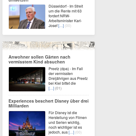
Düsseldorf - Im Streit
um die Rente mit 63
fordert NRW-
Arbeitsminister Karl-
Josef
[…]
(00)
Anwohner sollen Gärten nach
vermisstem Kind absuchen
Preetz (dpa) - Im Fall
der vermissten
Dreijährigen aus Preetz
bei Kiel bittet die
[…]
(01)
Experiences beschert Disney über drei
Milliarden
Für Disney ist die
Herstellung von Filmen
und Serien wichtig,
noch wichtiger ist es
jedoch, aus
[…]
(00)