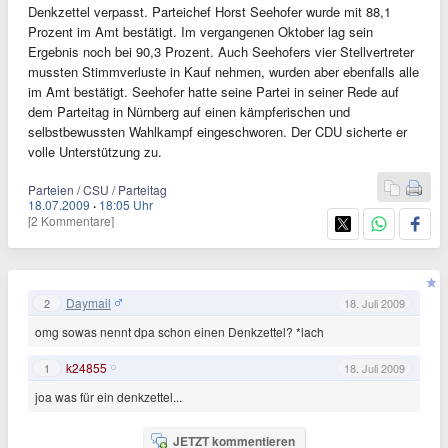
Denkzettel verpasst. Parteichef Horst Seehofer wurde mit 88,1
Prozent im Amt bestätigt. Im vergangenen Oktober lag sein
Ergebnis noch bei 90,3 Prozent. Auch Seehofers vier Stellvertreter
mussten Stimmverluste in Kauf nehmen, wurden aber ebenfalls alle
im Amt bestätigt. Seehofer hatte seine Partei in seiner Rede auf
dem Parteitag in Nürnberg auf einen kämpferischen und
selbstbewussten Wahlkampf eingeschworen. Der CDU sicherte er
volle Unterstützung zu.
Parteien / CSU / Parteitag
18.07.2009
·
18:05 Uhr
[2 Kommentare]
Daymail
2
18. Juli 2009
omg sowas nennt dpa schon einen Denkzettel? *lach
k24855
1
18. Juli 2009
joa was für ein denkzettel...
JETZT kommentieren