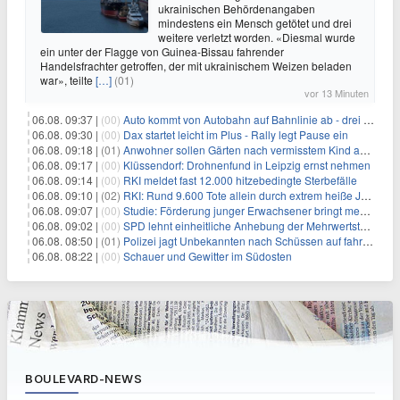
ukrainischen Behördenangaben
mindestens ein Mensch getötet und drei
weitere verletzt worden. «Diesmal wurde
ein unter der Flagge von Guinea-Bissau fahrender
Handelsfrachter getroffen, der mit ukrainischem Weizen beladen
war», teilte
[…]
(01)
vor 13 Minuten
06.08. 09:37 |
(00)
Auto kommt von Autobahn auf Bahnlinie ab - drei Tote
06.08. 09:30 |
(00)
Dax startet leicht im Plus - Rally legt Pause ein
06.08. 09:18 |
(01)
Anwohner sollen Gärten nach vermisstem Kind absuchen
06.08. 09:17 |
(00)
Klüssendorf: Drohnenfund in Leipzig ernst nehmen
06.08. 09:14 |
(00)
RKI meldet fast 12.000 hitzebedingte Sterbefälle
06.08. 09:10 |
(02)
RKI: Rund 9.600 Tote allein durch extrem heiße Juni-Woche
06.08. 09:07 |
(00)
Studie: Förderung junger Erwachsener bringt mehr als bei Älteren
06.08. 09:02 |
(00)
SPD lehnt einheitliche Anhebung der Mehrwertsteuer ab
06.08. 08:50 |
(01)
Polizei jagt Unbekannten nach Schüssen auf fahrendes Auto
06.08. 08:22 |
(00)
Schauer und Gewitter im Südosten
BOULEVARD-NEWS