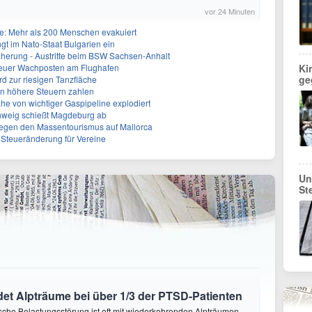
vor 24 Minuten
: Mehr als 200 Menschen evakuiert
gt im Nato-Staat Bulgarien ein
herung - Austritte beim BSW Sachsen-Anhalt
Neuer Wachposten am Flughafen
Ki
ge
rd zur riesigen Tanzfläche
en höhere Steuern zahlen
he von wichtiger Gaspipeline explodiert
hweig schießt Magdeburg ab
egen den Massentourismus auf Mallorca
e Steueränderung für Vereine
Un
St
et Alpträume bei über 1/3 der PTSD-Patienten
sche Belastungsstörung ist oft mit wiederkehrenden Alpträumen