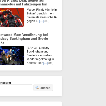
rvel Rivals: Leak deutet auf
nnmodus mit Fahrzeugen hin
Marvel Rivals könnte in
Zukunft deutlich mehr
bieten als klassische 6-
gegen-6-
[…]
(00)
eetwood Mac: Versöhnung bei
ndsey Buckingham und Stevie
cks
(BANG) - Lindsey
Buckingham und
Stevie Nicks stehen
wieder regelmäßig in
Kontakt. Der
[…]
(01)
hbegriff
suchen