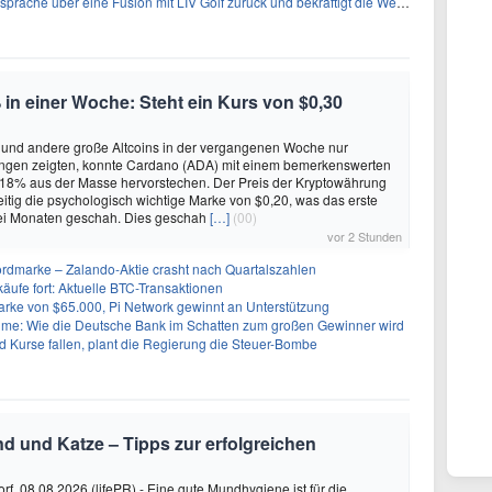
 über eine Fusion mit LIV Golf zurück und bekräftigt die Wettbewerbslandschaft
in einer Woche: Steht ein Kurs von $0,30
 und andere große Altcoins in der vergangenen Woche nur
gen zeigten, konnte Cardano (ADA) mit einem bemerkenswerten
 18% aus der Masse hervorstechen. Der Preis der Kryptowährung
zeitig die psychologisch wichtige Marke von $0,20, was das erste
wei Monaten geschah. Dies geschah
[…]
(00)
vor 2 Stunden
rdmarke – Zalando-Aktie crasht nach Quartalszahlen
käufe fort: Aktuelle BTC-Transaktionen
arke von $65.000, Pi Network gewinnt an Unterstützung
: Wie die Deutsche Bank im Schatten zum großen Gewinner wird
 Kurse fallen, plant die Regierung die Steuer-Bombe
nd und Katze – Tipps zur erfolgreichen
rf, 08.08.2026 (lifePR) - Eine gute Mundhygiene ist für die