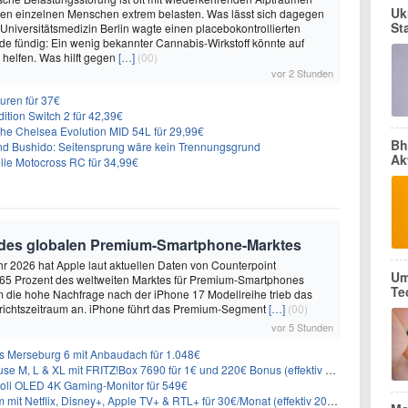
Uk
den einzelnen Menschen extrem belasten. Was lässt sich dagegen
St
 Universitätsmedizin Berlin wagte einen placebokontrollierten
e fündig: Ein wenig bekannter Cannabis-Wirkstoff könnte auf
helfen. Was hilft gegen
[…]
(00)
vor 2 Stunden
uren für 37€
dition Switch 2 für 42,39€
he Chelsea Evolution MID 54L für 29,99€
Bh
nd Bushido: Seitensprung wäre kein Trennungsgrund
Ak
ie Motocross RC für 34,99€
 des globalen Premium-Smartphone-Marktes
hr 2026 hat Apple laut aktuellen Daten von Counterpoint
Um
 65 Prozent des weltweiten Marktes für Premium-Smartphones
Te
em die hohe Nachfrage nach der iPhone 17 Modellreihe trieb das
ichtszeitraum an. iPhone führt das Premium-Segment
[…]
(00)
vor 5 Stunden
 Merseburg 6 mit Anbaudach für 1.048€
L & XL mit FRITZ!Box 7690 für 1€ und 220€ Bonus (effektiv ab 19,74€/Monat)
oll OLED 4K Gaming-Monitor für 549€
Netflix, Disney+, Apple TV+ & RTL+ für 30€/Monat (effektiv 20,83€/Monat)