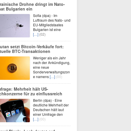
rainische Drohne dringt im Nato-
aat Bulgarien ein
Sofia (dpa) - Im
Luftraum des Nato- und
EU-Mitgliedstaates
Bulgarien ist eine
[…]
(02)
utan setzt Bitcoin-Verkäufe fort:
tuelle BTC-Transaktionen
Weniger als ein Jahr
nach der Ankündigung,
eine neue
Sonderverwaltungszon
e namens
[…]
(00)
frage: Mehrheit hält US-
chkonzerne für zu einflussreich
Berlin (dpa) - Eine
deutliche Mehrheit der
Deutschen hält laut
einer Umfrage den
[…]
(00)