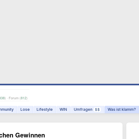
838
) · Forum (
812
)
munity
Lose
Lifestyle
WIN
Umfragen
Was ist klamm?
$$
ichen Gewinnen