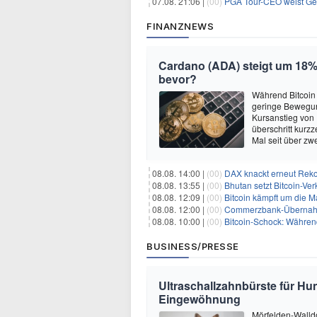
07.08. 21:06 |
(00)
PGA Tour-CEO weist Gespräche
FINANZNEWS
Cardano (ADA) steigt um 18% 
bevor?
Während Bitcoin
geringe Bewegun
Kursanstieg von
überschritt kurz
Mal seit über z
08.08. 14:00 |
(00)
DAX knackt erneut Reko
08.08. 13:55 |
(00)
Bhutan setzt Bitcoin-Ver
08.08. 12:09 |
(00)
Bitcoin kämpft um die M
08.08. 12:00 |
(00)
Commerzbank-Übernahme
08.08. 10:00 |
(00)
Bitcoin-Schock: Während
BUSINESS/PRESSE
Ultraschallzahnbürste für Hu
Eingewöhnung
Mörfelden-Walldo