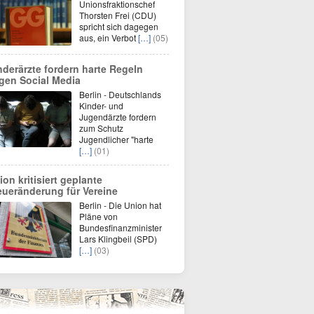
Unionsfraktionschef
Thorsten Frei (CDU)
spricht sich dagegen
aus, ein Verbot
[…]
(05)
nderärzte fordern harte Regeln
gen Social Media
Berlin - Deutschlands
Kinder- und
Jugendärzte fordern
zum Schutz
Jugendlicher "harte
[…]
(01)
ion kritisiert geplante
eueränderung für Vereine
Berlin - Die Union hat
Pläne von
Bundesfinanzminister
Lars Klingbeil (SPD)
[…]
(03)