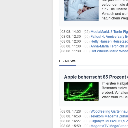
verbunden, die 
tun? Die Charité
Versuch und wurd
natürlichem Weg 
08.08. 14:02 |
(02)
MediaMarkt: 3 Tonie-Fig
08.08. 12:30 |
(00)
Fallout 4: Anniversary E
08.08. 12:00 |
(00)
Helly Hansen Reisetasc
08.08. 11:30 |
(00)
Anna-Maria Ferchichi u
08.08. 11:30 |
(00)
Hot Wheels Mario Wheel
IT-NEWS
Apple beherrscht 65 Prozent
Im ersten Halbja
Research stolze
erobert. Vor all
Wachstum im Ber
08.08. 17:28 |
(00)
Woodfeeling Gartenhaus
08.08. 16:50 |
(00)
Telekom Magenta Zuhause M, 
08.08. 16:27 |
(00)
Gigabyte MO32U 31,5 Z
08.08. 15:59 |
(00)
MagentaTV MegaStream mit 