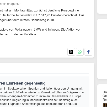
hrichtenagentur
kfurt hat am Montagmittag zunächst deutliche Kursgewinne
er Deutsche Aktienindex mit 7.017,73 Punkten berechnet. Das
gegenüber dem letzten Handelstag 2010.
 Papiere von Volkswagen, BMW und Infineon. Die Aktien von
den am Ende der Kursliste.
eren Einreisen gegenseitig
 - Im Streit zwischen Spanien und Italien über den Umgang mit
Un
ie beiden EU-Partner wieder zu Grenzkontrollen zurückgekehrt –
Gr
or dem Schengen-Abkommen zum freien Reiseverkehr in Europa.
Re
r linken Regierung in Madrid kontrolliert seit Samstag auch
n und Flughäfen Ankömmlinge aus dem anderen Land. Die