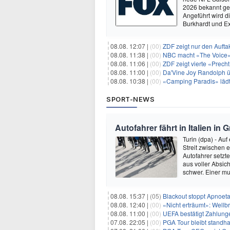
2026 bekannt ge
Angeführt wird 
Burkhardt und E
08.08. 12:07 |
(00)
ZDF zeigt nur den Auft
08.08. 11:38 |
(00)
NBC macht «The Voice»
08.08. 11:06 |
(00)
ZDF zeigt vierte «Prec
08.08. 11:00 |
(00)
Da'Vine Joy Randolph ü
08.08. 10:38 |
(00)
«Camping Paradis» läd
SPORT-NEWS
Autofahrer fährt in Italien in
Turin (dpa) - Auf
Streit zwischen 
Autofahrer setzt
aus voller Absich
schwer. Einer mu
08.08. 15:37 |
(05)
Blackout stoppt Apnoeta
08.08. 12:40 |
(00)
«Nicht erträumt»: Wellbr
08.08. 11:00 |
(00)
UEFA bestätigt Zahlunge
07.08. 22:05 |
(00)
PGA Tour bleibt standha