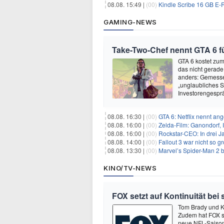
08.08. 15:49 |
(00)
Kindle Scribe 16 GB E-R
GAMING-NEWS
Take-Two-Chef nennt GTA 6 f
GTA 6 kostet zum 
das nicht gerade
anders: Gemessen
„unglaubliches S
Investorengespr
08.08. 16:30 |
(00)
GTA 6: Netflix nennt an
08.08. 16:00 |
(00)
Zelda-Film: Ganondorf, 
08.08. 16:00 |
(00)
Rockstar-CEO: In drei J
08.08. 14:00 |
(00)
Fallout 3 war nicht so g
08.08. 13:30 |
(00)
Marvel’s Spider-Man 2 b
KINO/TV-NEWS
FOX setzt auf Kontinuität bei
Tom Brady und K
Zudem hat FOX s
neue NFL-Saison 