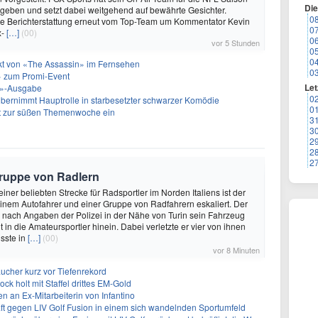
Di
geben und setzt dabei weitgehend auf bewährte Gesichter.
0
die Berichterstattung erneut vom Top-Team um Kommentator Kevin
0
x-
[…]
(00)
0
vor 5 Stunden
0
0
akt von «The Assassin» im Fernsehen
0
 zum Promi-Event
Let
ht»-Ausgabe
0
bernimmt Hauptrolle in starbesetzter schwarzer Komödie
0
t zur süßen Themenwoche ein
3
3
2
2
2
 Gruppe von Radlern
 einer beliebten Strecke für Radsportler im Norden Italiens ist der
einem Autofahrer und einer Gruppe von Radfahrern eskaliert. Der
e nach Angaben der Polizei in der Nähe von Turin sein Fahrzeug
t in die Amateursportler hinein. Dabei verletzte er vier von ihnen
sste in
[…]
(00)
vor 8 Minuten
ucher kurz vor Tiefenrekord
ock holt mit Staffel drittes EM-Gold
n an Ex-Mitarbeiterin von Infantino
ft gegen LIV Golf Fusion in einem sich wandelnden Sportumfeld