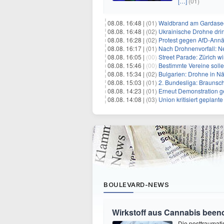
[…]
(01)
08.08. 16:48 |
(01)
Waldbrand am Gardasee
08.08. 16:48 |
(02)
Ukrainische Drohne drin
08.08. 16:28 |
(02)
Protest gegen AfD-Annä
08.08. 16:17 |
(01)
Nach Drohnenvorfall: 
08.08. 16:05 |
(00)
Street Parade: Zürich wi
08.08. 15:46 |
(00)
Bestimmte Vereine soll
08.08. 15:34 |
(02)
Bulgarien: Drohne in Nä
08.08. 15:03 |
(01)
2. Bundesliga: Braunsc
08.08. 14:23 |
(01)
Erneut Demonstration g
08.08. 14:08 |
(03)
Union kritisiert geplant
BOULEVARD-NEWS
Wirkstoff aus Cannabis beend
Die posttraumati