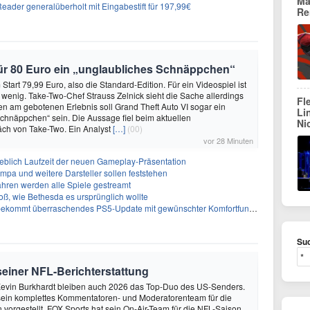
Ma
eader generalüberholt mit Eingabestift für 197,99€
Re
ür 80 Euro ein „unglaubliches Schnäppchen“
Start 79,99 Euro, also die Standard-Edition. Für ein Videospiel ist
 wenig. Take-Two-Chef Strauss Zelnick sieht die Sache allerdings
Fl
 am gebotenen Erlebnis soll Grand Theft Auto VI sogar ein
Li
chnäppchen“ sein. Die Aussage fiel beim aktuellen
Ni
äch von Take-Two. Ein Analyst
[…]
(00)
vor 28 Minuten
geblich Laufzeit der neuen Gameplay-Präsentation
Impa und weitere Darsteller sollen feststehen
ahren werden alle Spiele gestreamt
roß, wie Bethesda es ursprünglich wollte
ekommt überraschendes PS5-Update mit gewünschter Komfortfunktion
Suc
 seiner NFL-Berichterstattung
evin Burkhardt bleiben auch 2026 das Top-Duo des US-Senders.
ein komplettes Kommentatoren- und Moderatorenteam für die
vorgestellt. FOX Sports hat sein On-Air-Team für die NFL-Saison