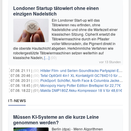
Londoner Startup tätowiert ohne einen
einzigen Nadelstich
Ein Londoner Start-up will das
Tätowieren neu erfinden, ohne
Nadelstiche und ohne die Wartezeit einer
klassischen Sitzung. CipherX ersetzt die
Tätowiermaschine durch ein Pflaster
voller Mikronadeln, die Pigment direkt in
die oberste Hautschicht abgeben. Herkömmliche Verfahren wie
robotergestützte Tätowiermaschinen setzen weiterhin auf
klassische Nadeln,
[…]
(00)
vor 13 Stunden
07.08. 21:11 |
(00)
Hitster Film- und Serien-Soundtracks Partyspiel-Erweiterung für 6,99€
07.08. 20:46 |
(00)
Tefal OptiGrill 4in1 XL Kontaktgrill GC784D10 für 239,99€
07.08. 20:31 |
(00)
PickSport: Schöffel, North Face & Columbia Jacken ab 39,60€
07.08. 18:45 |
(01)
Monopoly Harry Potter Edition Brettspiel für 22,77€
07.08. 18:22 |
(01)
Makita DMP180Z Akku-Kompressor 18 V für 48,61€
IT-NEWS
Müssen KI-Systeme an die kurze Leine
genommen werden?
Berlin (dpa) - Wenn Algorithmen