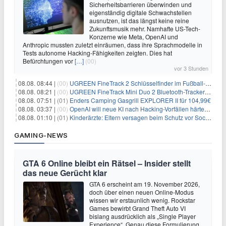
Sicherheitsbarrieren überwinden und
eigenständig digitale Schwachstellen
ausnutzen, ist das längst keine reine
Zukunftsmusik mehr. Namhafte US-Tech-
Konzerne wie Meta, OpenAI und
Anthropic mussten zuletzt einräumen, dass ihre Sprachmodelle in
Tests autonome Hacking-Fähigkeiten zeigten. Dies hat
Befürchtungen vor
[…]
(00)
vor 3 Stunden
08.08. 08:44 |
(00)
UGREEN FineTrack 2 Schlüsselfinder im Fußball-Design für 10,98€
08.08. 08:21 |
(00)
UGREEN FineTrack Mini Duo 2 Bluetooth-Tracker 4er-Pack für 28,99€
08.08. 07:51 |
(01)
Enders Camping Gasgrill EXPLORER II für 104,99€
08.08. 03:37 |
(00)
OpenAI will neue KI nach Hacking-Vorfällen härter überwachen
08.08. 01:10 |
(01)
Kinderärzte: Eltern versagen beim Schutz vor Social Media
GAMING-NEWS
GTA 6 Online bleibt ein Rätsel – Insider stellt
das neue Gerücht klar
GTA 6 erscheint am 19. November 2026,
doch über einen neuen Online-Modus
wissen wir erstaunlich wenig. Rockstar
Games bewirbt Grand Theft Auto VI
bislang ausdrücklich als „Single Player
Experience“. Genau diese Formulierung