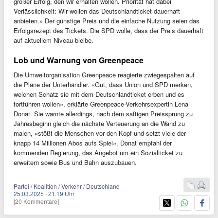
großer Erfolg, den wir erhalten wollen. Priorität hat dabei
Verlässlichkeit: Wir wollen das Deutschlandticket dauerhaft
anbieten.» Der günstige Preis und die einfache Nutzung seien das
Erfolgsrezept des Tickets. Die SPD wolle, dass der Preis dauerhaft
auf aktuellem Niveau bleibe.
Lob und Warnung von Greenpeace
Die Umweltorganisation Greenpeace reagierte zwiegespalten auf
die Pläne der Unterhändler. «Gut, dass Union und SPD merken,
welchen Schatz sie mit dem Deutschlandticket erben und es
fortführen wollen», erklärte Greenpeace-Verkehrsexpertin Lena
Donat. Sie warnte allerdings, nach dem saftigen Preissprung zu
Jahresbeginn gleich die nächste Verteuerung an die Wand zu
malen, «stößt die Menschen vor den Kopf und setzt viele der
knapp 14 Millionen Abos aufs Spiel». Donat empfahl der
kommenden Regierung, das Angebot um ein Sozialticket zu
erweitern sowie Bus und Bahn auszubauen.
Partei / Koalition / Verkehr / Deutschland
25.03.2025
·
21:19 Uhr
[20 Kommentare]