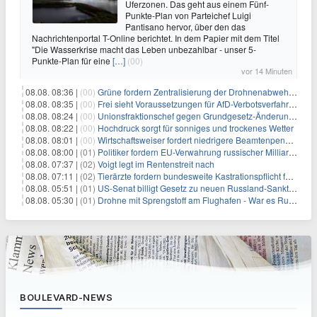
Uferzonen. Das geht aus einem Fünf-
Punkte-Plan von Parteichef Luigi
Pantisano hervor, über den das
Nachrichtenportal T-Online berichtet. In dem Papier mit dem Titel
"Die Wasserkrise macht das Leben unbezahlbar - unser 5-
Punkte-Plan für eine
[…]
(00)
vor 14 Minuten
08.08. 08:36 |
(00)
Grüne fordern Zentralisierung der Drohnenabwehr bei Bundespolizei
08.08. 08:35 |
(00)
Frei sieht Voraussetzungen für AfD-Verbotsverfahren nicht gegeben
08.08. 08:24 |
(00)
Unionsfraktionschef gegen Grundgesetz-Änderung für queere Rechte
08.08. 08:22 |
(00)
Hochdruck sorgt für sonniges und trockenes Wetter
08.08. 08:01 |
(00)
Wirtschaftsweiser fordert niedrigere Beamtenpensionen
08.08. 08:00 |
(01)
Politiker fordern EU-Verwahrung russischer Milliarden
08.08. 07:37 |
(02)
Voigt legt im Rentenstreit nach
08.08. 07:11 |
(02)
Tierärzte fordern bundesweite Kastrationspflicht für Katzen
08.08. 05:51 |
(01)
US-Senat billigt Gesetz zu neuen Russland-Sanktionen
08.08. 05:30 |
(01)
Drohne mit Sprengstoff am Flughafen - War es Russland?
BOULEVARD-NEWS