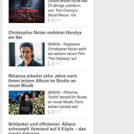
Ubisoft feierte heute das
25-jährige Jubiläum
von Tom Clancy’s
Ghost Recon mit
[…]
(00)
Christopher Nolan verbietet Handys
am Set
(BANG) - Regisseur
Christopher Nolan setzt
bei seinem neuen Film
'The Odyssey' auf
[…]
(00)
Rihanna arbeitet zehn Jahre nach
ihrem letzten Album im Studio an
neuer Musik
(BANG) - Rihanna
"kocht" derzeit im Studio
an neuer Musik. Fans
warten bereits seit
[…]
(00)
Schlanker und effizienter: Allianz
schrumpft Vorstand auf 8 Köpfe – das
steckt dahinter