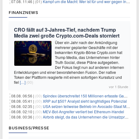
07.08. 11:46 |
(01)
Kampf um die Macht: Wer ist für und wer gegen Infantino?
FINANZNEWS
CRO fällt auf 3-Jahres-Tief, nachdem Trump
Media zwei große Crypto.com-Deals storniert
Über ein Jahr nach der Ankündigung
mehrerer geplanter Geschäfte mit der
bekannten Krypto-Börse Crypto.com hat
Trump Media, das Unternehmen hinter
Truth Social, diese Pläne aufgegeben.
Der Fokus liegt nun auf anderen internen
Entwicklungen und einer bevorstehenden Fusion. Der native
Token der Plattform reagierte mit einem sofortigen Kurssturz und
fiel
[…]
(00)
vor 1 Stunde
08.08. 06:56 |
(00)
Spindex überschreitet 150 Millionen erfasste Gaming-Ereignisse in Echtzeit-Datenpipeline
08.08. 05:41 |
(00)
XRP auf $50? Analyst sieht langfristiges Potenzial
08.08. 02:35 |
(00)
USA setzen teilweise Betrieb im Avocado-Staat Michoacán in Mexiko wieder in Gang
08.08. 02:10 |
(00)
MEV-Bot-Angreifer verliert bei Ethereum-Handel
08.08. 00:36 |
(00)
Airbnb steigt, da das Unternehmen die Umsatzprognose anhebt und starkes Wachstum signalisiert
BUSINESS/PRESSE