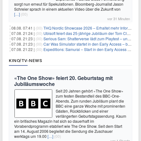
sorgt nun erneut für Spekulationen. Bloomberg-Journalist Jason
Schreier sprach in einem aktuellen Video über die Zukunft von
[…]
(00)
vor 31 Minuten
08.08. 07:41 |
(00)
THQ Nordic Showcase 2026 – Erhaltet mehr Informationen
07.08. 21:24 |
(00)
Ubisoft feiert das 25-jährige Jubiläum der Tom Clancy’s Ghost Recon-Reihe
07.08. 21:23 |
(00)
Serious Sam: Shatterverse lädt zum Playtest – und erscheint schon bald!
07.08. 21:23 |
(00)
Car Was Simulator startet in den Early Access – bald gehts los!
07.08. 21:22 |
(00)
Expeditions: Samurai – Start in den Early Access ab heute im feudalen Japan
KINO/TV-NEWS
«The One Show» feiert 20. Geburtstag mit
Jubiläumswoche
Seit 20 Jahren gehört «The One Show»
zum festen Bestandteil des BBC-One-
Abends. Zum runden Jubiläum plant die
BBC eine ganze Woche mit prominenten
Gästen, Rückblicken und einer
verlängerten Geburtstagssendung. Kaum
ein britisches Magazin hat sich so dauerhaft im
Vorabendprogramm etabliert wie The One Show. Seit dem Start
am 14. August 2006 begleitet die Sendung die Zuschauer
werktags um 19.00
[…]
(00)
vor 1 Stunde