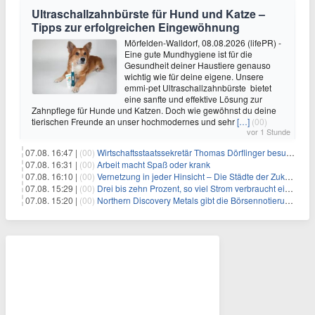
Ultraschallzahnbürste für Hund und Katze –
Tipps zur erfolgreichen Eingewöhnung
Mörfelden-Walldorf, 08.08.2026 (lifePR) -
Eine gute Mundhygiene ist für die
Gesundheit deiner Haustiere genauso
wichtig wie für deine eigene. Unsere
emmi-pet Ultraschallzahnbürste bietet
eine sanfte und effektive Lösung zur
Zahnpflege für Hunde und Katzen. Doch wie gewöhnst du deine
tierischen Freunde an unser hochmodernes und sehr
[…]
(00)
vor 1 Stunde
07.08. 16:47 |
(00)
Wirtschaftsstaatssekretär Thomas Dörflinger besucht Handwerksbetrieb im Kammerbezirk Freiburg
07.08. 16:31 |
(00)
Arbeit macht Spaß oder krank
07.08. 16:10 |
(00)
Vernetzung in jeder Hinsicht – Die Städte der Zukunft sind grün-blau
07.08. 15:29 |
(00)
Drei bis zehn Prozent, so viel Strom verbraucht ein Aufzug im Gebäude
07.08. 15:20 |
(00)
Northern Discovery Metals gibt die Börsennotierung an der Frankfurter Wertpapierbörse bekannt