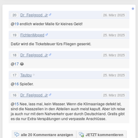
Dr_Feelgood_Jr
20
26. März 2025
@
19
endlich wieder Malle für kleines Geld!
FichtenMoped
19
25. März 2025
Dafür wird die Ticketsteuer fürs Fliegen gesenkt.
Dr_Feelgood_Jr
18
25. März 2025
@
17
😂
Tautou
17
25. März 2025
@
16
Spießer.
Dr_Feelgood_Jr
16
25. März 2025
@
15
Nee, lass mal, kein Wasser. Wenn die Klimaanlage defekt ist,
sind die Nasszellen in den Abteilen auch meist kaputt. Aber ich reise
ja auch nur mit dem Nahverkehr quer durch Deutschland. Gratis gibt
es da nur Extra-Verspätungen und verpasste Anschlüsse.
alle 20 Kommentare anzeigen
JETZT kommentieren