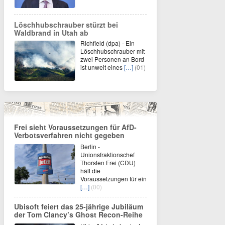
Löschhubschrauber stürzt bei
Waldbrand in Utah ab
Richfield (dpa) - Ein
Löschhubschrauber mit
zwei Personen an Bord
ist unweit eines
[…]
(01)
Frei sieht Voraussetzungen für AfD-
Verbotsverfahren nicht gegeben
Berlin -
Unionsfraktionschef
Thorsten Frei (CDU)
hält die
Voraussetzungen für ein
[…]
(00)
Ubisoft feiert das 25-jährige Jubiläum
der Tom Clancy’s Ghost Recon-Reihe