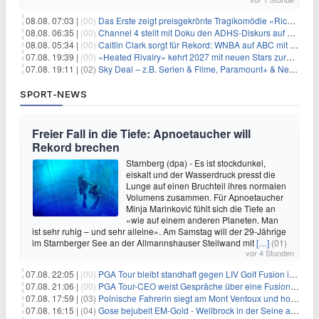
08.08. 07:03 |
(00)
Das Erste zeigt preisgekrönte Tragikomödie «Rickerl» als Free-TV-Premiere
08.08. 06:35 |
(00)
Channel 4 stellt mit Doku den ADHS-Diskurs auf den Prüfstand
08.08. 05:34 |
(00)
Caitlin Clark sorgt für Rekord: WNBA auf ABC mit 2,5 Millionen Zuschauern
07.08. 19:39 |
(00)
«Heated Rivalry» kehrt 2027 mit neuen Stars zurück
07.08. 19:11 |
(02)
Sky Deal – z.B. Serien & Filme, Paramount+ & Netflix für 19,99€/Monat
SPORT-NEWS
Freier Fall in die Tiefe: Apnoetaucher will
Rekord brechen
Starnberg (dpa) - Es ist stockdunkel,
eiskalt und der Wasserdruck presst die
Lunge auf einen Bruchteil ihres normalen
Volumens zusammen. Für Apnoetaucher
Minja Marinković fühlt sich die Tiefe an
«wie auf einem anderen Planeten. Man
ist sehr ruhig – und sehr alleine». Am Samstag will der 29-Jährige
im Starnberger See an der Allmannshauser Steilwand mit
[…]
(01)
vor 4 Stunden
07.08. 22:05 |
(00)
PGA Tour bleibt standhaft gegen LIV Golf Fusion in einem sich wandelnden Sportumfeld
07.08. 21:06 |
(00)
PGA Tour-CEO weist Gespräche über eine Fusion mit LIV Golf zurück und bekräftigt die Wettbewerbslandschaft
07.08. 17:59 |
(03)
Polnische Fahrerin siegt am Mont Ventoux und holt Tour-Gelb
07.08. 16:15 |
(04)
Gose bejubelt EM-Gold - Wellbrock in der Seine ausgebremst