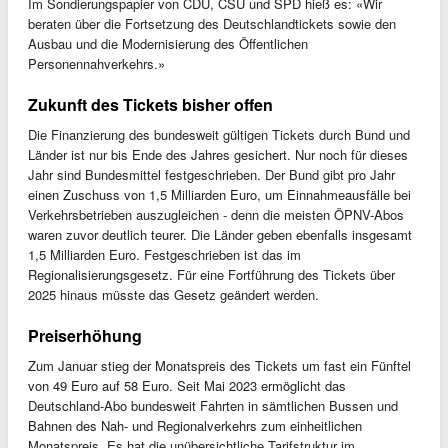
Im Sondierungspapier von CDU, CSU und SPD hieß es: «Wir
beraten über die Fortsetzung des Deutschlandtickets sowie den
Ausbau und die Modernisierung des Öffentlichen
Personennahverkehrs.»
Zukunft des Tickets bisher offen
Die Finanzierung des bundesweit gültigen Tickets durch Bund und
Länder ist nur bis Ende des Jahres gesichert. Nur noch für dieses
Jahr sind Bundesmittel festgeschrieben. Der Bund gibt pro Jahr
einen Zuschuss von 1,5 Milliarden Euro, um Einnahmeausfälle bei
Verkehrsbetrieben auszugleichen - denn die meisten ÖPNV-Abos
waren zuvor deutlich teurer. Die Länder geben ebenfalls insgesamt
1,5 Milliarden Euro. Festgeschrieben ist das im
Regionalisierungsgesetz. Für eine Fortführung des Tickets über
2025 hinaus müsste das Gesetz geändert werden.
Preiserhöhung
Zum Januar stieg der Monatspreis des Tickets um fast ein Fünftel
von 49 Euro auf 58 Euro. Seit Mai 2023 ermöglicht das
Deutschland-Abo bundesweit Fahrten in sämtlichen Bussen und
Bahnen des Nah- und Regionalverkehrs zum einheitlichen
Monatspreis. Es hat die unübersichtliche Tarifstruktur im