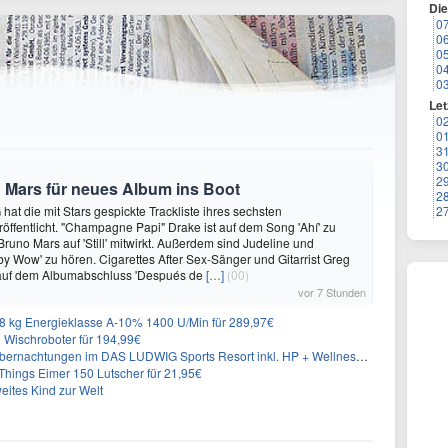
Di
0
0
0
0
0
Let
0
0
3
3
2
 Mars für neues Album ins Boot
2
hat die mit Stars gespickte Trackliste ihres sechsten
2
öffentlicht. "Champagne Papi" Drake ist auf dem Song 'Ahí' zu
runo Mars auf 'Still' mitwirkt. Außerdem sind Judeline und
y Wow' zu hören. Cigarettes After Sex-Sänger und Gitarrist Greg
 auf dem Albumabschluss 'Después de
[…]
(00)
vor 7 Stunden
 kg Energieklasse A-10% 1400 U/Min für 289,97€
Wischroboter für 194,99€
nachtungen im DAS LUDWIG Sports Resort inkl. HP + Wellness ab 174€ p.P.
hings Eimer 150 Lutscher für 21,95€
eites Kind zur Welt