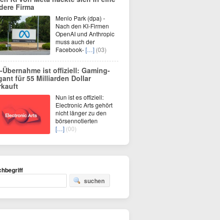
dere Firma
Menlo Park (dpa) -
Nach den KI-Firmen
OpenAI und Anthropic
muss auch der
Facebook-
[…]
(03)
-Übernahme ist offiziell: Gaming-
gant für 55 Milliarden Dollar
rkauft
Nun ist es offiziell:
Electronic Arts gehört
nicht länger zu den
börsennotierten
[…]
(00)
hbegriff
suchen