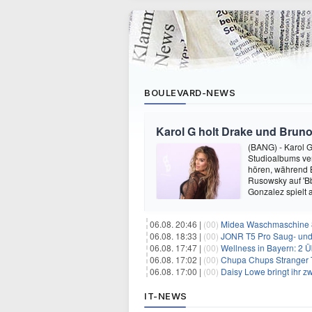
BOULEVARD-NEWS
Karol G holt Drake und Bruno
(BANG) - Karol G 
Studioalbums ver
hören, während B
Rusowsky auf 'Bb
Gonzalez spielt
06.08. 20:46 |
(00)
Midea Waschmaschine 8
06.08. 18:33 |
(00)
JONR T5 Pro Saug- und 
06.08. 17:47 |
(00)
Wellness in Bayern: 2 Über
06.08. 17:02 |
(00)
Chupa Chups Stranger T
06.08. 17:00 |
(00)
Daisy Lowe bringt ihr zw
IT-NEWS