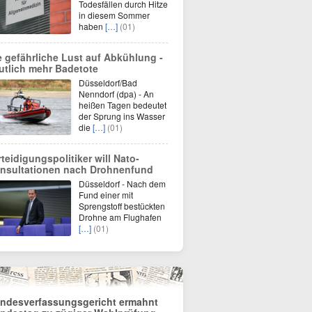
Todesfällen durch Hitze
in diesem Sommer
haben
[…]
(01)
e gefährliche Lust auf Abkühlung -
utlich mehr Badetote
Düsseldorf/Bad
Nenndorf (dpa) - An
heißen Tagen bedeutet
der Sprung ins Wasser
die
[…]
(01)
rteidigungspolitiker will Nato-
nsultationen nach Drohnenfund
Düsseldorf - Nach dem
Fund einer mit
Sprengstoff bestückten
Drohne am Flughafen
[…]
(01)
ndesverfassungsgericht ermahnt