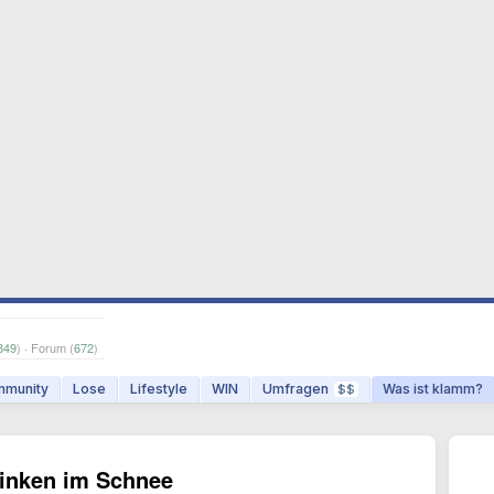
849
) · Forum (
672
)
munity
Lose
Lifestyle
WIN
Umfragen
Was ist klamm?
$$
inken im Schnee