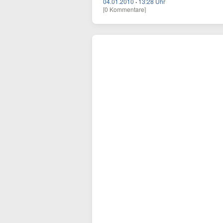
04.01.2010
·
13:28 Uhr
[0 Kommentare]