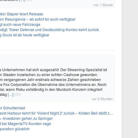
vor 1 Stunde
kin Stapler feiert Release
on Resurgence – ab sofort für euch verfügbar
ngt euch neue Fahrzeuge
ndigt: Tower Defense und Deckbuilding Kombo kehrt zurück
 Souls ist ab heute verfügbar
s Unternehmen hat sich ausgezahlt: Der Streaming-Spezialist ist
ten Staaten inzwischen zu einer echten Cashcow geworden.
 vergangenen Jahr erstmals schwarze Zahlen geschrieben
 die Fox Corporation die Übernahme des Unternehmens an. Noch
nklar, wann Roku vollständig in den Murdoch-Konzern integriert
rstag
[…]
(00)
vor 2 Stunden
er Schuldenlast
 Harbour kehrt für 'Violent Night 2' zurück – Kristen Bell stößt zur Besetzung
-Investoren gehen zu Springer
bt bei MagentaTV-Kunden vage
oration glücklich