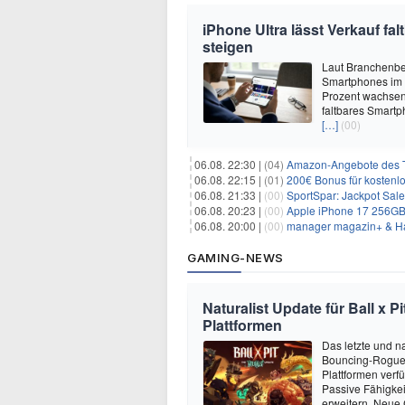
iPhone Ultra lässt Verkauf f
steigen
Laut Branchenber
Smartphones im J
Prozent wachsen.
faltbares Smartp
[…]
(00)
06.08. 22:30 |
(04)
Amazon-Angebote des T
06.08. 22:15 |
(01)
200€ Bonus für kostenl
06.08. 21:33 |
(00)
SportSpar: Jackpot Sale 
06.08. 20:23 |
(00)
Apple iPhone 17 256GB + 70
06.08. 20:00 |
(00)
manager magazin+ & Ha
GAMING-NEWS
Naturalist Update für Ball x P
Plattformen
Das letzte und na
Bouncing-Roguelit
Plattformen verf
Passive Fähigkei
erweitern. Neue