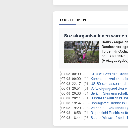
TOP-THEMEN
Sozialorganisationen warnen
Berlin - Angesic
Bundesarbeitsge
Folgen für Obdac
bei Extremhitze"
(Freitagausgabe
07.08. 00:00 |
(00)
CDU will zentrale Droh
07.08. 00:00 |
(00)
Kommunen wollen nation
06.08. 22:17 |
(01)
US-Börsen lassen nach - 
06.08. 20:51 |
(01)
Verteidigungspolitiker 
06.08. 20:33 |
(04)
Bericht: Siemens schafft
06.08. 20:14 |
(01)
Bundesanwaltschaft übe
06.08. 19:54 |
(06)
Sprengstoff-Drohne in L
06.08. 19:20 |
(03)
Warten auf Vereinbarun
06.08. 18:58 |
(04)
Bilger sieht Restrisiko
06.08. 18:44 |
(03)
Studie: Wirtschaft droht