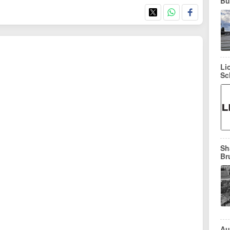
Bu
Li
Sc
Sh
Br
Au