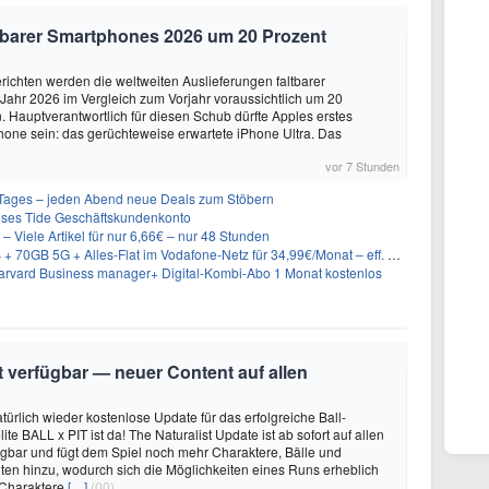
altbarer Smartphones 2026 um 20 Prozent
ichten werden die weltweiten Auslieferungen faltbarer
ahr 2026 im Vergleich zum Vorjahr voraussichtlich um 20
 Hauptverantwortlich für diesen Schub dürfte Apples erstes
hone sein: das gerüchteweise erwartete iPhone Ultra. Das
vor 7 Stunden
ages – jeden Abend neue Deals zum Stöbern
oses Tide Geschäftskundenkonto
– Viele Artikel für nur 6,66€ – nur 48 Stunden
GB 5G + Alles-Flat im Vodafone-Netz für 34,99€/Monat – eff. 4,65€/Monat
rvard Business manager+ Digital-Kombi-Abo 1 Monat kostenlos
it verfügbar — neuer Content auf allen
türlich wieder kostenlose Update für das erfolgreiche Ball-
e BALL x PIT ist da! The Naturalist Update ist ab sofort auf allen
ügbar und fügt dem Spiel noch mehr Charaktere, Bälle und
ten hinzu, wodurch sich die Möglichkeiten eines Runs erheblich
 Charaktere
[…]
(00)