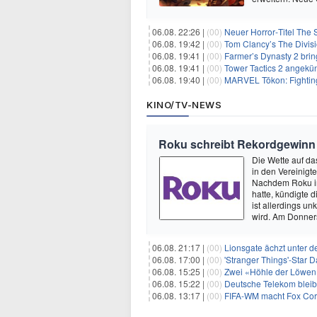
06.08. 22:26 |
(00)
Neuer Horror‑Titel The S
06.08. 19:42 |
(00)
Tom Clancy’s The Divisi
06.08. 19:41 |
(00)
Farmer’s Dynasty 2 bri
06.08. 19:41 |
(00)
Tower Tactics 2 angekü
06.08. 19:40 |
(00)
MARVEL Tōkon: Fighting
KINO/TV-NEWS
Roku schreibt Rekordgewinn
Die Wette auf da
in den Vereinig
Nachdem Roku im
hatte, kündigte
ist allerdings u
wird. Am Donne
06.08. 21:17 |
(00)
Lionsgate ächzt unter d
06.08. 17:00 |
(00)
'Stranger Things'-Star David
06.08. 15:25 |
(00)
Zwei «Höhle der Löwen»
06.08. 15:22 |
(00)
Deutsche Telekom blei
06.08. 13:17 |
(00)
FIFA-WM macht Fox Corp