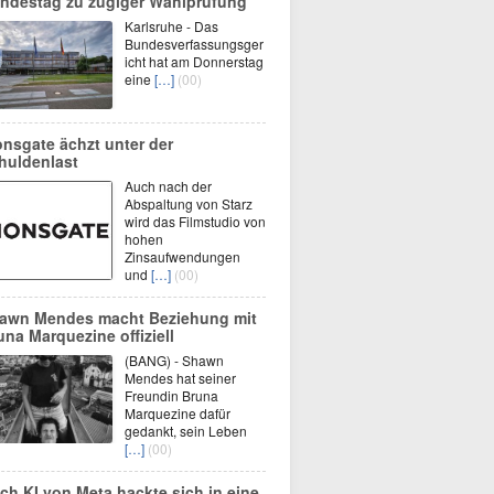
ndestag zu zügiger Wahlprüfung
Karlsruhe - Das
Bundesverfassungsger
icht hat am Donnerstag
eine
[…]
(00)
onsgate ächzt unter der
huldenlast
Auch nach der
Abspaltung von Starz
wird das Filmstudio von
hohen
Zinsaufwendungen
und
[…]
(00)
awn Mendes macht Beziehung mit
una Marquezine offiziell
(BANG) - Shawn
Mendes hat seiner
Freundin Bruna
Marquezine dafür
gedankt, sein Leben
[…]
(00)
ch KI von Meta hackte sich in eine