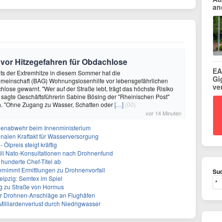
an
 vor Hitzegefahren für Obdachlose
EA
hts der Extremhitze in diesem Sommer hat die
Gi
meinschaft (BAG) Wohnungslosenhilfe vor lebensgefährlichen
ve
hlose gewarnt. "Wer auf der Straße lebt, trägt das höchste Risiko
, sagte Geschäftsführerin Sabine Bösing der "Rheinischen Post"
). "Ohne Zugang zu Wasser, Schatten oder
[…]
(00)
vor 14 Minuten
nenabwehr beim Innenministerium
alen Kraftakt für Wasserversorgung
Ölpreis steigt kräftig
will Nato-Konsultationen nach Drohnenfund
 hunderte Chef-Titel ab
rnimmt Ermittlungen zu Drohnenvorfall
Suc
eipzig: Semtex im Spiel
g zu Straße von Hormus
 für Drohnen-Anschläge an Flughäfen
 Milliardenverlust durch Niedrigwasser